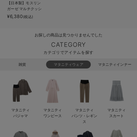
【日本製】モスリン
erbaviva（エルバビーバ）
ガーゼ マルチクッシ
ョン 抱き枕 授乳
¥6,380
(税込)
安心の日本製。先輩ママが買ってよかった！本当に必要な出産準備品
クッション
ハレの日に着るANGELIEBEのセレモニー
お探しの商品は見つかりませんでした
買って正解！高評価レビューアイテム
CATEGORY
カテゴリでアイテムを探す
冬に可愛いニットがお得！
雑貨
マタニティウェア
マタニティインナー
親子コーデ｜ママとベビーにおすすめ！
便利な育児家電
Gift Selection 出産祝い
ロンパースはいつからいつまで使う？選ぶポイントも解説！
マタニティ
マタニティ
マタニティ
マタニティ
パジャマ
ワンピース
パンツ・レギン
スカート
保育園・入園準備特集
ス
ファルスカ