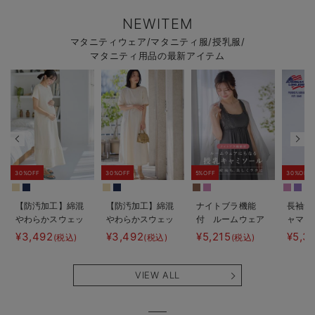
NEWITEM
マタニティウェア/マタニティ服/授乳服/
マタニティ用品の最新アイテム
30%OFF
30%OFF
5%OFF
30%OFF
【防汚加工】綿混
【防汚加工】綿混
ナイトブラ機能
長袖サ
やわらかスウェッ
やわらかスウェッ
付 ルームウェア
ャマ3
ト半袖ティアード
ト半袖フレアワン
にもなる授乳キャ
JEMO
¥3,492
¥3,492
¥5,215
¥5,3
(税込)
(税込)
(税込)
ネグリジェ マタ
ピース マタニテ
ミソール
ェーイ
ニティ・産後【出
ィ・産後【出産後
ン） 
産後も長く使え
も長く使える】
タニテ
VIEW ALL
る】
【出産
える】