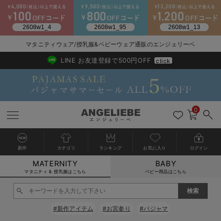
マタニティウェア/授乳服&ベビーウェア通販のエンジェリーベ
2026/NewArrival
送料495円(一部地域を除く) 7,700円以上で送料無料
LINE お友達登録で500円OFF
click
0
新作
カテゴリ
ランキング
お気に入り
ログイン
MATERNITY
BABY
戻る
戻る
戻る
戻る
戻る
戻る
戻る
戻る
戻る
戻る
戻る
戻る
戻る
戻る
戻る
戻る
戻る
戻る
戻る
戻る
戻る
戻る
戻る
戻る
戻る
戻る
戻る
戻る
戻る
戻る
戻る
カートに入れる
マタニティ & 授乳服はこちら
ベビー用品はこちら
マタニティウェア全て
マタニティ 下着・インナー全て
授乳服全て
マタニティ フォーマル全て
授乳用品全て
マタニティレッグウェア全て
マタニティ ボディケア全て
アウトレット全て
特集全て
再入荷全て
送料無料アイテム全て
ブラキャミ おまとめ
【37周年祭セール】
気温差別オススメアイ
マタニティウェア お
こだわりの履き心地！
出産準備応援割全て
春のマタニティワンピ
Gift Selection 
冬の冷え対策インナー
入院準備の持ち物チェ
冬のあったか特集全て
閉じる
マタニティ ワンピース
授乳ワンピース
マタニティ スーツ
妊婦用 抱き枕・授乳クッション
マタニティストッキング・タイツ
妊娠線クリーム
【アウトレット】ワンピース
抗菌防臭加工
再入荷｜インナー
授乳ブラ・マタニティブラ（マタニティインナー・産後用品）
ワンピース
【37周年祭セール】2
【15℃】3月下旬～
動きやすく着回しでき
強撚スムース(コスパ
【おまとめ割】パジャ
カジュアル
ジャケット派
マタニティパジャマ
【オフィスカジュアル
レギンスタイプ
【フォーマル】ワンピ
【ベビー】長袖
ハンカチ
快適ウェア10%OFF
セットアップ・ レイ
〜3,000円（税込）
薄くてあったか
入院してすぐ使うグッ
【冬のあったか特集】
#新作アイテム
#お宮参り
#パジャマ