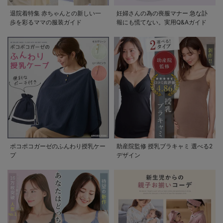
退院着特集 赤ちゃんとの新しい一
妊婦さんの為の喪服マナー 急な訃
歩を彩るママの服装ガイド
報にも慌てない。実用Q&Aガイド
ポコポコガーゼのふんわり授乳ケー
助産院監修 授乳ブラキャミ 選べる2
プ
デザイン