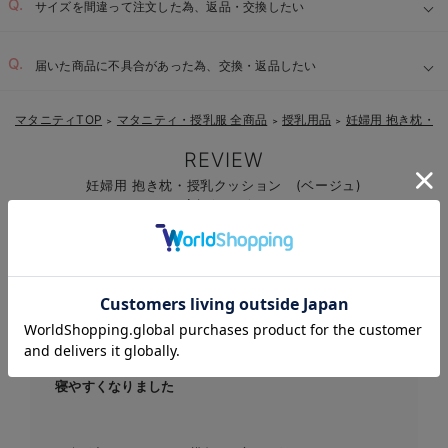
サイズを間違って注文した為、返品・交換したい
届いた商品に不具合があった為、交換・返品したい
マタニティTOP
マタニティ・授乳服 全商品
授乳用品
妊婦用 抱き枕・
＞
＞
＞
REVIEW
妊婦用 抱き枕・授乳クッション (ベージュ)
の高評価レビュー
レビュー
4.65
48件
お気に入り商品を確認する
寝やすくなりました