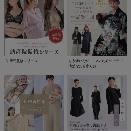
助産院監修シリーズ
もう迷わない!!ママのための上品で
清楚なお宮参り服