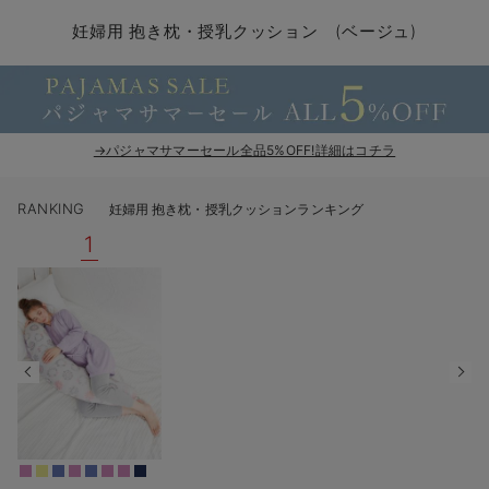
マタニティ パンツ
マタニティ ショーツ
授乳トップス
マタニティ オフィス 通勤服
授乳 ケープ
マタニティレギンス
【アウトレット】トップス・授乳トップス
透け防止
再入荷｜アウター
トップス
【37周年祭セール】4
【〜10℃】3月中旬
涼しくて可愛い「ワン
デニム
きれいめトップス派
マタニティインナー
【オフィスカジュアル
パンツタイプ
【フォーマル】ボトム
【ベビー】半袖
2WAYオール
Aライン ・フレアワ
〜5,000円（税込）
綿混素材
赤ちゃんへ使うもの
【冬のあったか特集】
妊婦用 抱き枕・授乳クッション (ベージュ)
マタニティ スカート
妊婦帯・腹帯・産前ガードル
マタニティ ドレス（結婚式・お呼ばれ）
【アウトレット】ボトムス
見えてもカワイイ
パンツ
レギンス
きれいめスカート派
ベビー
【フォーマル】トップ
【ベビー】グッズ
コンビ肌着
Iライン ・タイトシ
〜10,000円（税込）
腹巻・ひざ上パンツ
産後に使うグッズ
【冬のあったか特集】
マタニティ トップス
マタニティ 授乳 キャミソール
マタニティ フォーマル パンツ・ボトムス
【アウトレット】パジャマ
コットン素材
スカート
オフィス
きれいめ美脚パンツ派
短肌着
快適ウェア10%OFF
ジャンパースカート/
10,001円（税込）〜
保温&リカバリー
【冬のあったか特集】
マタニティ アウター（コート）・ママコート
産褥ショーツ
【アウトレット】インナー
冷房対策
パジャマ
ツィード派
セット
ワーク・オフィス
女の子におススメのギ
レギンス・タイツ
→パジャマサマーセール全品5%OFF!詳細はコチラ
骨盤・マタニティベルト （妊娠中・産後）
【アウトレット】ベビー
接触冷感素材
インナー
MAX55%OFF ブラッ
王道シンプル派
カジュアル
男の子におススメのギ
カップ付きインナー
RANKING
妊婦用 抱き枕・授乳クッションランキング
産後 ガードル インナー
Tシャツブラ
雑貨
セットアップ派
フォーマル / オケー
定番ギフト
あったか度◎
1
マタニティ 腹巻き
ブラトップ
ベビー
あったかアイテム｜ベ
もらって嬉しいギフト
裏起毛素材
親子セット
かわいくておもしろい
快適機能ウェア特集 トップス
何枚あっても嬉しいア
快適機能ウェア特集 ボトムス
長く使えるアイテム
快適機能ウェア特集 パジャマ
お部屋映えアイテム