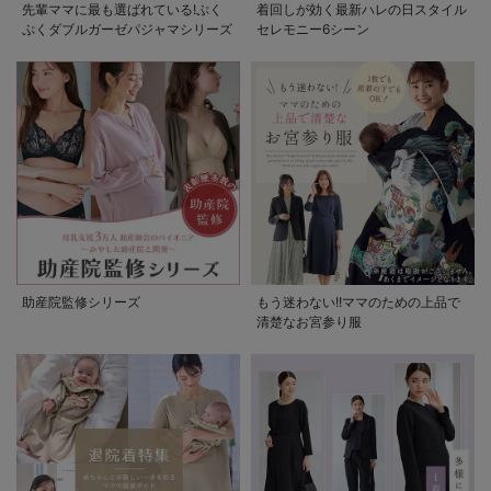
先輩ママに最も選ばれている!ぷく
着回しが効く最新ハレの日スタイル
ぷくダブルガーゼパジャマシリーズ
セレモニー6シーン
助産院監修シリーズ
もう迷わない!!ママのための上品で
清楚なお宮参り服