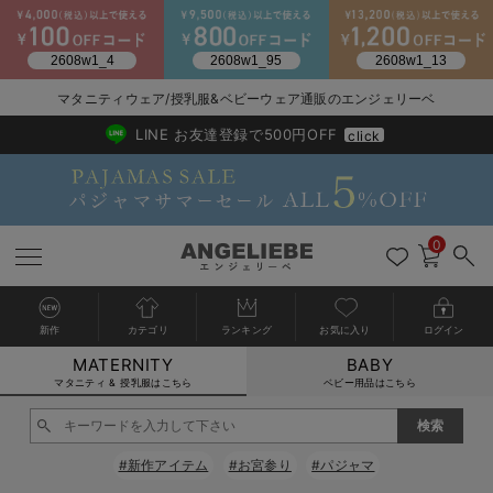
2026/NewArrival
送料495円(一部地域を除く) 7,700円以上で送料無料
マタニティウェア/授乳服&ベビーウェア通販のエンジェリーベ
LINE お友達登録で500円OFF
click
0
新作
カテゴリ
ランキング
お気に入り
ログイン
MATERNITY
BABY
戻る
戻る
戻る
戻る
戻る
戻る
戻る
戻る
戻る
戻る
戻る
戻る
戻る
戻る
戻る
戻る
戻る
戻る
戻る
戻る
戻る
戻る
戻る
戻る
戻る
戻る
戻る
戻る
戻る
戻る
戻る
カートに入れる
マタニティ & 授乳服はこちら
ベビー用品はこちら
マタニティウェア全て
マタニティ 下着・インナー全て
授乳服全て
マタニティ フォーマル全て
授乳用品全て
マタニティレッグウェア全て
マタニティ ボディケア全て
アウトレット全て
特集全て
再入荷全て
送料無料アイテム全て
ブラキャミ おまとめ
【37周年祭セール】
気温差別オススメアイ
マタニティウェア お
こだわりの履き心地！
出産準備応援割全て
春のマタニティワンピ
Gift Selection 
冬の冷え対策インナー
入院準備の持ち物チェ
冬のあったか特集全て
閉じる
マタニティ ワンピース
授乳ワンピース
マタニティ スーツ
妊婦用 抱き枕・授乳クッション
マタニティストッキング・タイツ
妊娠線クリーム
【アウトレット】ワンピース
抗菌防臭加工
再入荷｜インナー
授乳ブラ・マタニティブラ（マタニティインナー・産後用品）
ワンピース
【37周年祭セール】2
【15℃】3月下旬～
動きやすく着回しでき
強撚スムース(コスパ
【おまとめ割】パジャ
カジュアル
ジャケット派
マタニティパジャマ
【オフィスカジュアル
レギンスタイプ
【フォーマル】ワンピ
【ベビー】長袖
ハンカチ
快適ウェア10%OFF
セットアップ・ レイ
〜3,000円（税込）
薄くてあったか
入院してすぐ使うグッ
【冬のあったか特集】
#新作アイテム
#お宮参り
#パジャマ