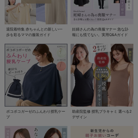
退院着特集 赤ちゃんとの新しい一
妊婦さんの為の喪服マナー 急な訃
歩を彩るママの服装ガイド
報にも慌てない。実用Q&Aガイド
ポコポコガーゼのふんわり授乳ケー
助産院監修 授乳ブラキャミ 選べる2
プ
デザイン