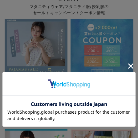
マタニティウェア/マタニティ服/授乳服の
セール / キャンペーン / クーポン情報
パジャマサマーセール全品5%OFF
夏休み応援クーポン MAX2,000円
OFF
お気に入り商品を確認する
FEATURE
マタニティウェア/授乳服/
マタニティ用品に関する特集