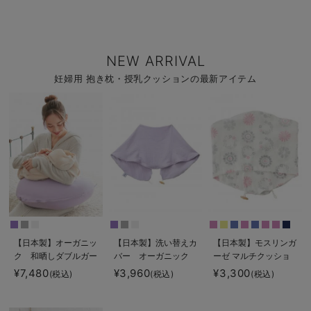
NEW ARRIVAL
妊婦用 抱き枕・授乳クッションの最新アイテム
【日本製】オーガニッ
【日本製】洗い替えカ
【日本製】モスリンガ
ク 和晒しダブルガー
バー オーガニック
ーゼ マルチクッショ
ゼ マルチクッション
和晒しダブルガーゼ
ン 洗い替えカバー
¥7,480
¥3,960
¥3,300
(税込)
(税込)
(税込)
（抱き枕・授乳クッシ
マルチクッション（抱
ョン）
き枕・授乳クッショ
ン）