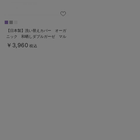
【日本製】洗い替えカバー オーガ
ニック 和晒しダブルガーゼ マル
チクッション（抱き枕・授乳クッシ
￥3,960
税込
ョン）