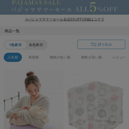
erbaviva（エルバビーバ）
安心の日本製。先輩ママが買ってよかった！本当に必要な出産準備品
→パジャマサマーセール全品5%OFF!詳細はコチラ
ハレの日に着るANGELIEBEのセレモニー
商品一覧
買って正解！高評価レビューアイテム
絞り込み
1色表示
全色表示
冬に可愛いニットがお得！
人気順
新着順
価格が低い順
価格が高い順
レビュー
親子コーデ｜ママとベビーにおすすめ！
便利な育児家電
Gift Selection 出産祝い
ロンパースはいつからいつまで使う？選ぶポイントも解説！
保育園・入園準備特集
ファルスカ