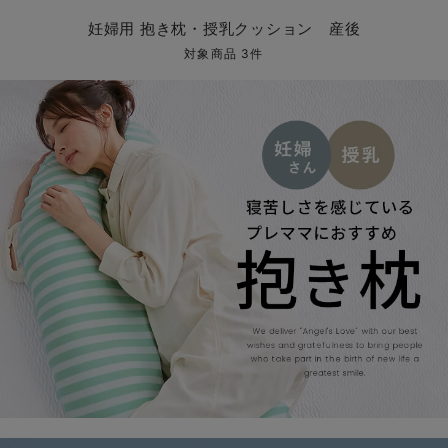
マタニティ パンツ
マタニティ ショーツ
授乳トップス
マタニティ オフィス 通勤服
授乳 ケープ
マタニティレギンス
【アウトレット】トップス・授乳トップス
透け防止
再入荷｜アウター
トップス
【37周年祭セール】4
【〜10℃】3月中旬
涼しくて可愛い「ワン
デニム
きれいめトップス派
マタニティインナー
【オフィスカジュアル
パンツタイプ
【フォーマル】ボトム
【ベビー】半袖
2WAYオール
Aライン ・フレアワ
〜5,000円（税込）
綿混素材
赤ちゃんへ使うもの
【冬のあったか特集】
妊婦用 抱き枕・授乳クッション 産後
マタニティ スカート
妊婦帯・腹帯・産前ガードル
マタニティ ドレス（結婚式・お呼ばれ）
【アウトレット】ボトムス
見えてもカワイイ
パンツ
レギンス
きれいめスカート派
ベビー
【フォーマル】トップ
【ベビー】グッズ
コンビ肌着
Iライン ・タイトシ
〜10,000円（税込）
腹巻・ひざ上パンツ
産後に使うグッズ
【冬のあったか特集】
対象商品 3件
マタニティ トップス
マタニティ 授乳 キャミソール
マタニティ フォーマル パンツ・ボトムス
【アウトレット】パジャマ
コットン素材
スカート
オフィス
きれいめ美脚パンツ派
短肌着
快適ウェア10%OFF
ジャンパースカート/
10,001円（税込）〜
保温&リカバリー
【冬のあったか特集】
マタニティ アウター（コート）・ママコート
産褥ショーツ
【アウトレット】インナー
冷房対策
パジャマ
ツィード派
セット
ワーク・オフィス
女の子におススメのギ
レギンス・タイツ
骨盤・マタニティベルト （妊娠中・産後）
【アウトレット】ベビー
接触冷感素材
インナー
MAX55%OFF ブラッ
王道シンプル派
カジュアル
男の子におススメのギ
カップ付きインナー
産後 ガードル インナー
Tシャツブラ
雑貨
セットアップ派
フォーマル / オケー
定番ギフト
あったか度◎
マタニティ 腹巻き
ブラトップ
ベビー
あったかアイテム｜ベ
もらって嬉しいギフト
裏起毛素材
親子セット
かわいくておもしろい
快適機能ウェア特集 トップス
何枚あっても嬉しいア
快適機能ウェア特集 ボトムス
長く使えるアイテム
快適機能ウェア特集 パジャマ
お部屋映えアイテム