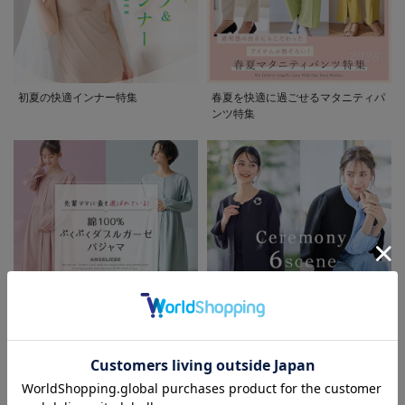
初夏の快適インナー特集
春夏を快適に過ごせるマタニティパ
ンツ特集
先輩ママに最も選ばれている!ぷく
着回しが効く最新ハレの日スタイル
お気に入り商品を確認する
ぷくダブルガーゼパジャマシリーズ
セレモニー6シーン