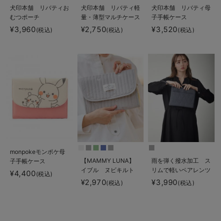
犬印本舗 リバティお
犬印本舗 リバティ軽
犬印本舗 リバティ母
むつポーチ
量・薄型マルチケース
子手帳ケース
（お薬手帳ケース）
¥3,960
¥2,750
¥3,520
(税込)
(税込)
(税込)
monpokeモンポケ母
【MAMMY LUNA】
雨を弾く撥水加工 ス
子手帳ケース
イブル ヌビキルト
リムで軽いペアレンツ
¥4,400
(税込)
マルチケース 母子手
母子手帳ケース
¥2,970
¥3,990
(税込)
(税込)
帳ケース