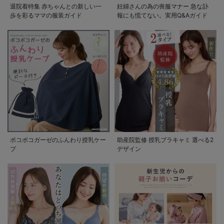
退院着特集 赤ちゃんとの新しい一
妊婦さんの為の喪服マナー 急な訃
歩を彩るママの服装ガイド
報にも慌てない。実用Q&Aガイド
ポコポコガーゼのふんわり授乳ケー
助産院監修 授乳ブラキャミ 選べる2
プ
デザイン