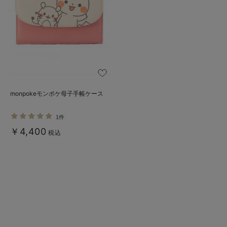
erbaviva（エルバビーバ）
安心の日本製。先輩ママが買ってよかった！本当に必要な出産準備品
ハレの日に着るANGELIEBEのセレモニー
買って正解！高評価レビューアイテム
冬に可愛いニットがお得！
monpokeモンポケ母子手帳ケース
親子コーデ｜ママとベビーにおすすめ！
1件
￥4,400
便利な育児家電
税込
Gift Selection 出産祝い
ロンパースはいつからいつまで使う？選ぶポイントも解説！
保育園・入園準備特集
ファルスカ