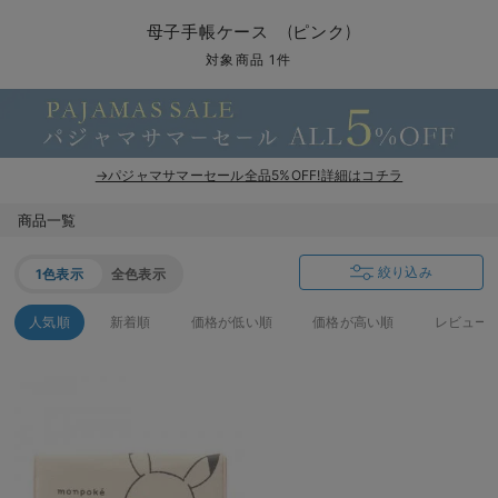
マタニティ パンツ
マタニティ ショーツ
授乳トップス
マタニティ オフィス 通勤服
授乳 ケープ
マタニティレギンス
【アウトレット】トップス・授乳トップス
透け防止
再入荷｜アウター
トップス
【37周年祭セール】4
【〜10℃】3月中旬
涼しくて可愛い「ワン
デニム
きれいめトップス派
マタニティインナー
【オフィスカジュアル
パンツタイプ
【フォーマル】ボトム
【ベビー】半袖
2WAYオール
Aライン ・フレアワ
〜5,000円（税込）
綿混素材
赤ちゃんへ使うもの
【冬のあったか特集】
母子手帳ケース (ピンク)
マタニティ スカート
妊婦帯・腹帯・産前ガードル
マタニティ ドレス（結婚式・お呼ばれ）
【アウトレット】ボトムス
見えてもカワイイ
パンツ
レギンス
きれいめスカート派
ベビー
【フォーマル】トップ
【ベビー】グッズ
コンビ肌着
Iライン ・タイトシ
〜10,000円（税込）
腹巻・ひざ上パンツ
産後に使うグッズ
【冬のあったか特集】
対象商品 1件
マタニティ トップス
マタニティ 授乳 キャミソール
マタニティ フォーマル パンツ・ボトムス
【アウトレット】パジャマ
コットン素材
スカート
オフィス
きれいめ美脚パンツ派
短肌着
快適ウェア10%OFF
ジャンパースカート/
10,001円（税込）〜
保温&リカバリー
【冬のあったか特集】
マタニティ アウター（コート）・ママコート
産褥ショーツ
【アウトレット】インナー
冷房対策
パジャマ
ツィード派
セット
ワーク・オフィス
女の子におススメのギ
レギンス・タイツ
→パジャマサマーセール全品5%OFF!詳細はコチラ
骨盤・マタニティベルト （妊娠中・産後）
【アウトレット】ベビー
接触冷感素材
インナー
MAX55%OFF ブラッ
王道シンプル派
カジュアル
男の子におススメのギ
カップ付きインナー
商品一覧
産後 ガードル インナー
Tシャツブラ
雑貨
セットアップ派
フォーマル / オケー
定番ギフト
あったか度◎
絞り込み
1色表示
全色表示
マタニティ 腹巻き
ブラトップ
ベビー
あったかアイテム｜ベ
もらって嬉しいギフト
裏起毛素材
人気順
新着順
価格が低い順
価格が高い順
レビュー
親子セット
かわいくておもしろい
快適機能ウェア特集 トップス
何枚あっても嬉しいア
快適機能ウェア特集 ボトムス
長く使えるアイテム
快適機能ウェア特集 パジャマ
お部屋映えアイテム