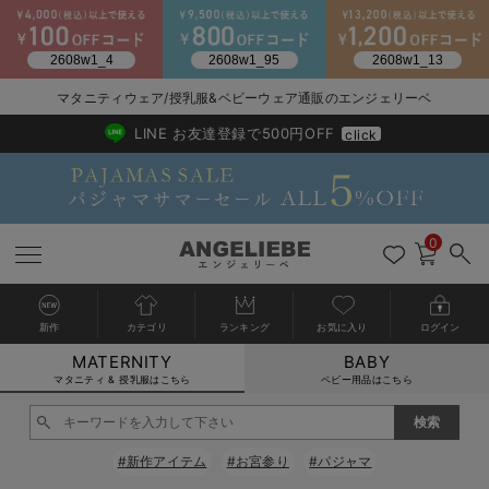
2026/NewArrival
送料495円(一部地域を除く) 7,700円以上で送料無料
マタニティウェア/授乳服&ベビーウェア通販のエンジェリーベ
LINE お友達登録で500円OFF
click
0
新作
カテゴリ
ランキング
お気に入り
ログイン
MATERNITY
BABY
戻る
戻る
戻る
戻る
戻る
戻る
戻る
戻る
戻る
戻る
戻る
戻る
戻る
戻る
戻る
戻る
戻る
戻る
戻る
戻る
戻る
戻る
戻る
戻る
戻る
戻る
戻る
戻る
戻る
戻る
戻る
カートに入れる
マタニティ & 授乳服はこちら
ベビー用品はこちら
マタニティウェア全て
マタニティ 下着・インナー全て
授乳服全て
マタニティ フォーマル全て
授乳用品全て
マタニティレッグウェア全て
マタニティ ボディケア全て
アウトレット全て
特集全て
再入荷全て
送料無料アイテム全て
ブラキャミ おまとめ
【37周年祭セール】
気温差別オススメアイ
マタニティウェア お
こだわりの履き心地！
出産準備応援割全て
春のマタニティワンピ
Gift Selection 
冬の冷え対策インナー
入院準備の持ち物チェ
冬のあったか特集全て
閉じる
マタニティ ワンピース
授乳ワンピース
マタニティ スーツ
妊婦用 抱き枕・授乳クッション
マタニティストッキング・タイツ
妊娠線クリーム
【アウトレット】ワンピース
抗菌防臭加工
再入荷｜インナー
授乳ブラ・マタニティブラ（マタニティインナー・産後用品）
ワンピース
【37周年祭セール】2
【15℃】3月下旬～
動きやすく着回しでき
強撚スムース(コスパ
【おまとめ割】パジャ
カジュアル
ジャケット派
マタニティパジャマ
【オフィスカジュアル
レギンスタイプ
【フォーマル】ワンピ
【ベビー】長袖
ハンカチ
快適ウェア10%OFF
セットアップ・ レイ
〜3,000円（税込）
薄くてあったか
入院してすぐ使うグッ
【冬のあったか特集】
#新作アイテム
#お宮参り
#パジャマ