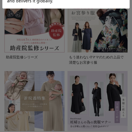
助産院監修シリーズ
もう迷わない!!ママのための上品で
清楚なお宮参り服