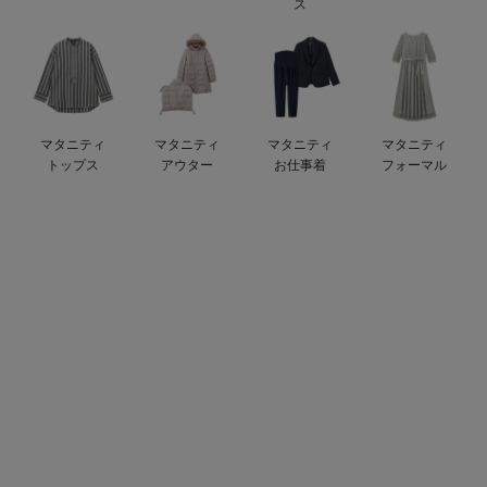
ス
erbaviva（エルバビーバ）
安心の日本製。先輩ママが買ってよかった！本当に必要な出産準備品
ハレの日に着るANGELIEBEのセレモニー
マタニティ
マタニティ
マタニティ
マタニティ
買って正解！高評価レビューアイテム
トップス
アウター
お仕事着
フォーマル
冬に可愛いニットがお得！
親子コーデ｜ママとベビーにおすすめ！
便利な育児家電
Gift Selection 出産祝い
ロンパースはいつからいつまで使う？選ぶポイントも解説！
保育園・入園準備特集
ファルスカ