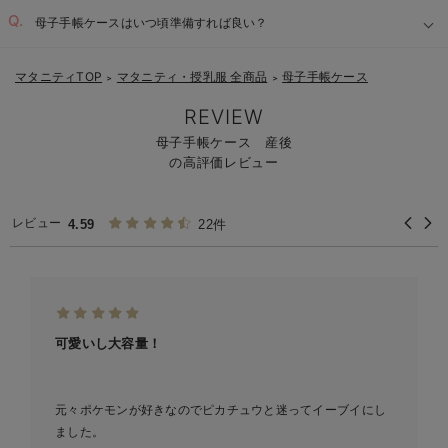
母子手帳ケースはいつ頃準備すれば良い？
マタニティTOP
マタニティ・授乳服 全商品
母子手帳ケース
＞
＞
REVIEW
母子手帳ケース 産後
の高評価レビュー
レビュー
4.59
22件
可愛いし大容量！
元々ポケモンが好きなのでピカチュウと迷ってイーブイにし
ました。