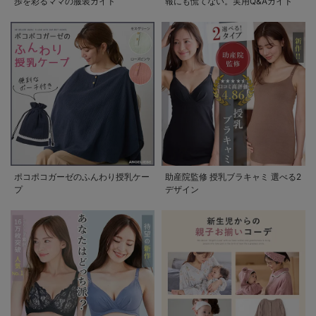
歩を彩るママの服装ガイド
報にも慌てない。実用Q&Aガイド
ポコポコガーゼのふんわり授乳ケー
助産院監修 授乳ブラキャミ 選べる2
プ
デザイン