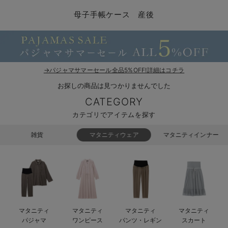
マタニティ パンツ
マタニティ ショーツ
授乳トップス
マタニティ オフィス 通勤服
授乳 ケープ
マタニティレギンス
【アウトレット】トップス・授乳トップス
透け防止
再入荷｜アウター
トップス
【37周年祭セール】4
【〜10℃】3月中旬
涼しくて可愛い「ワン
デニム
きれいめトップス派
マタニティインナー
【オフィスカジュアル
パンツタイプ
【フォーマル】ボトム
【ベビー】半袖
2WAYオール
Aライン ・フレアワ
〜5,000円（税込）
綿混素材
赤ちゃんへ使うもの
【冬のあったか特集】
母子手帳ケース 産後
マタニティ スカート
妊婦帯・腹帯・産前ガードル
マタニティ ドレス（結婚式・お呼ばれ）
【アウトレット】ボトムス
見えてもカワイイ
パンツ
レギンス
きれいめスカート派
ベビー
【フォーマル】トップ
【ベビー】グッズ
コンビ肌着
Iライン ・タイトシ
〜10,000円（税込）
腹巻・ひざ上パンツ
産後に使うグッズ
【冬のあったか特集】
マタニティ トップス
マタニティ 授乳 キャミソール
マタニティ フォーマル パンツ・ボトムス
【アウトレット】パジャマ
コットン素材
スカート
オフィス
きれいめ美脚パンツ派
短肌着
快適ウェア10%OFF
ジャンパースカート/
10,001円（税込）〜
保温&リカバリー
【冬のあったか特集】
マタニティ アウター（コート）・ママコート
産褥ショーツ
【アウトレット】インナー
冷房対策
パジャマ
ツィード派
セット
ワーク・オフィス
女の子におススメのギ
レギンス・タイツ
→パジャマサマーセール全品5%OFF!詳細はコチラ
お探しの商品は見つかりませんでした
骨盤・マタニティベルト （妊娠中・産後）
【アウトレット】ベビー
接触冷感素材
インナー
MAX55%OFF ブラッ
王道シンプル派
カジュアル
男の子におススメのギ
カップ付きインナー
CATEGORY
産後 ガードル インナー
Tシャツブラ
雑貨
セットアップ派
フォーマル / オケー
定番ギフト
あったか度◎
カテゴリでアイテムを探す
マタニティ 腹巻き
ブラトップ
ベビー
あったかアイテム｜ベ
もらって嬉しいギフト
裏起毛素材
雑貨
マタニティウェア
マタニティインナー
親子セット
かわいくておもしろい
快適機能ウェア特集 トップス
何枚あっても嬉しいア
快適機能ウェア特集 ボトムス
長く使えるアイテム
マタニティ
マタニティ
マタニティ
マタニティ
快適機能ウェア特集 パジャマ
お部屋映えアイテム
パジャマ
ワンピース
パンツ・レギン
スカート