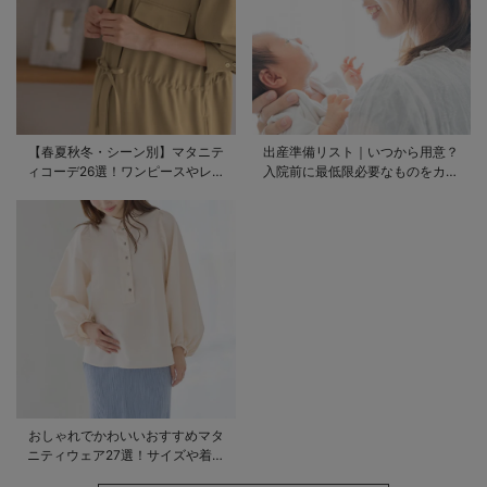
【春夏秋冬・シーン別】マタニテ
出産準備リスト｜いつから用意？
ィコーデ26選！ワンピースやレギ
入院前に最低限必要なものをカテ
ンスを使ったコーデ術をご紹介
ゴリ毎に一挙解説
おしゃれでかわいいおすすめマタ
ニティウェア27選！サイズや着る
時期も詳しく解説