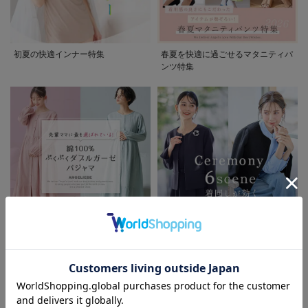
初夏の快適インナー特集
春夏を快適に過ごせるマタニティパ
ンツ特集
先輩ママに最も選ばれている!ぷく
着回しが効く最新ハレの日スタイル
ぷくダブルガーゼパジャマシリーズ
セレモニー6シーン
お気に入り商品を確認する