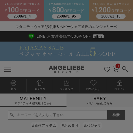
マタニティウェア/授乳服&ベビーウェア通販のエンジェリーベ
2026/NewArrival
送料495円(一部地域を除く) 7,700円以上で送料無料
LINE お友達登録で500円OFF
click
0
新作
カテゴリ
ランキング
お気に入り
ログイン
MATERNITY
BABY
戻る
戻る
戻る
戻る
戻る
戻る
戻る
戻る
戻る
戻る
戻る
戻る
戻る
戻る
戻る
戻る
戻る
戻る
戻る
戻る
戻る
戻る
戻る
戻る
戻る
戻る
戻る
戻る
戻る
戻る
戻る
カートに入れる
マタニティ & 授乳服はこちら
ベビー用品はこちら
マタニティウェア全て
マタニティ 下着・インナー全て
授乳服全て
マタニティ フォーマル全て
授乳用品全て
マタニティレッグウェア全て
マタニティ ボディケア全て
アウトレット全て
特集全て
再入荷全て
送料無料アイテム全て
ブラキャミ おまとめ
【37周年祭セール】
気温差別オススメアイ
マタニティウェア お
こだわりの履き心地！
出産準備応援割全て
春のマタニティワンピ
Gift Selection 
冬の冷え対策インナー
入院準備の持ち物チェ
冬のあったか特集全て
閉じる
マタニティ ワンピース
授乳ワンピース
マタニティ スーツ
妊婦用 抱き枕・授乳クッション
マタニティストッキング・タイツ
妊娠線クリーム
【アウトレット】ワンピース
抗菌防臭加工
再入荷｜インナー
授乳ブラ・マタニティブラ（マタニティインナー・産後用品）
ワンピース
【37周年祭セール】2
【15℃】3月下旬～
動きやすく着回しでき
強撚スムース(コスパ
【おまとめ割】パジャ
カジュアル
ジャケット派
マタニティパジャマ
【オフィスカジュアル
レギンスタイプ
【フォーマル】ワンピ
【ベビー】長袖
ハンカチ
快適ウェア10%OFF
セットアップ・ レイ
〜3,000円（税込）
薄くてあったか
入院してすぐ使うグッ
【冬のあったか特集】
#新作アイテム
#お宮参り
#パジャマ