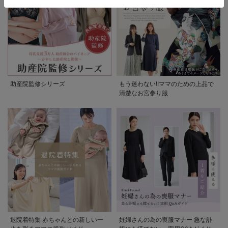
助産院監修シリーズ
もう迷わない!!ママのための上品で
清楚なお宮参り服
退院着特集 赤ちゃんとの新しい一
妊婦さんの為の喪服マナー 急な訃