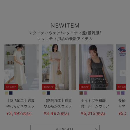
NEWITEM
マタニティウェア/マタニティ服/授乳服/
マタニティ用品の最新アイテム
30%OFF
30%OFF
5%OFF
30%OFF
【防汚加工】綿混
【防汚加工】綿混
ナイトブラ機能
長袖サ
やわらかスウェッ
やわらかスウェッ
付 ルームウェア
ャマ3
ト半袖ティアード
ト半袖フレアワン
にもなる授乳キャ
JEMO
¥3,492
¥3,492
¥5,215
¥5,3
(税込)
(税込)
(税込)
ネグリジェ マタ
ピース マタニテ
ミソール
ェーイ
ニティ・産後【出
ィ・産後【出産後
ン） 
産後も長く使え
も長く使える】
タニテ
VIEW ALL