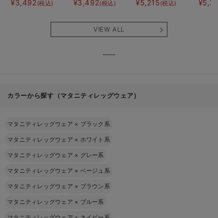
¥3,492
¥3,492
¥5,215
¥5,3
(税込)
(税込)
(税込)
ネグリジェ マタ
ピース マタニテ
ミソール
ェーイ
ニティ・産後【出
ィ・産後【出産後
ン） 
産後も長く使え
も長く使える】
タニテ
VIEW ALL
る】
【出産
える】
カラーから探す（マタニティレッグウェア）
マタニティレッグウェア
×
ブラック系
マタニティレッグウェア
×
ホワイト系
マタニティレッグウェア
×
グレー系
マタニティレッグウェア
×
ベージュ系
マタニティレッグウェア
×
ブラウン系
マタニティレッグウェア
×
ブルー系
マタニティレッグウェア
×
ネイビー系