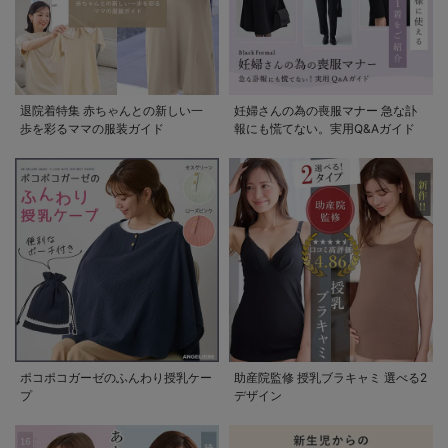
退院着特集 赤ちゃんとの新しい一
妊婦さんの為の喪服マナー 急な訃
歩を彩るママの服装ガイド
報にも慌てない。実用Q&Aガイド
ポコポコガーゼのふんわり授乳ケー
助産院監修 授乳ブラキャミ 選べる2
プ
デザイン