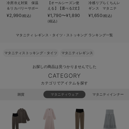
冷房冷え対策 保温
【オールシーズン使
冷感リブらくちんレ
erbaviva（エルバビーバ）
＆リカバリーサポー
える】【選べる2丈】
ギンス マタニテ
ト momRest おや
締め付けない綿混リ
ィ・産後【出産後も
¥2,990
¥1,790〜¥1,890
¥1,650
(税込)
(税込)
安心の日本製。先輩ママが買ってよかった！本当に必要な出産準備品
すみ着圧ソックス
ブストレートレギン
長く使える】
(税込)
efe×ANGELIEBEコ
ス【産後まで長く使
fairy（フェアリー）
ハレの日に着るANGELIEBEのセレモニー
ラボ 光電子 日本
える】
マタニティ レギンス・タイツ・ストッキング ランキング一覧
製
買って正解！高評価レビューアイテム
冬に可愛いニットがお得！
マタニティストッキング・タイツ
マタニティレギンス
親子コーデ｜ママとベビーにおすすめ！
お探しの商品は見つかりませんでした
CATEGORY
便利な育児家電
カテゴリでアイテムを探す
Gift Selection 出産祝い
雑貨
マタニティウェア
マタニティインナー
ロンパースはいつからいつまで使う？選ぶポイントも解説！
保育園・入園準備特集
ファルスカ