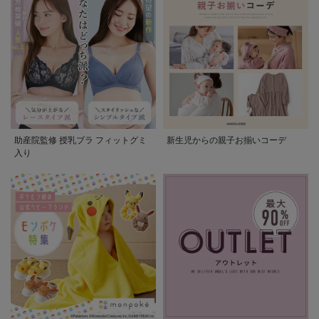
助産院監修 授乳ブラ フィットグミ
新生児からの親子お揃いコーデ
入り