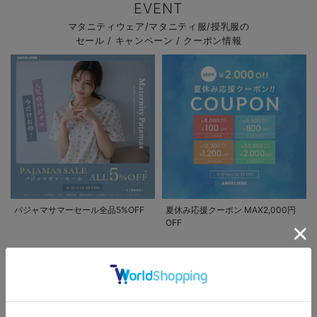
EVENT
マタニティウェア/マタニティ服/授乳服の
セール / キャンペーン / クーポン情報
パジャマサマーセール全品5%OFF
夏休み応援クーポン MAX2,000円
OFF
FEATURE
マタニティウェア/授乳服/
マタニティ用品に関する特集
お気に入り商品を確認する