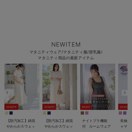
NEWITEM
マタニティウェア/マタニティ服/授乳服/
マタニティ用品の最新アイテム
30%OFF
30%OFF
5%OFF
30%OFF
【防汚加工】綿混
【防汚加工】綿混
ナイトブラ機能
長袖サ
やわらかスウェッ
やわらかスウェッ
付 ルームウェア
ャマ3
ト半袖ティアード
ト半袖フレアワン
にもなる授乳キャ
JEMO