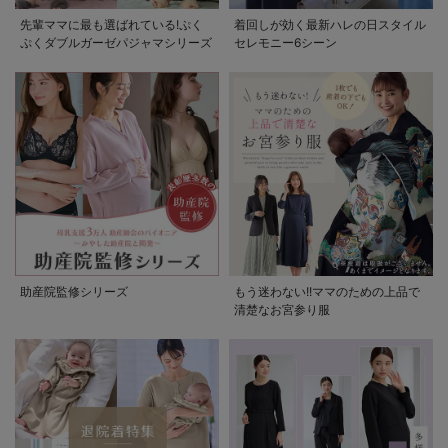
先輩ママに最も選ばれている!ぷく
着回しが効く最新ハレの日スタイル
ぷくダブルガーゼパジャマシリーズ
セレモニー6シーン
助産院監修シリーズ
もう迷わない!!ママのための上品で
清楚なお宮参り服