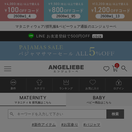
2026/NewArrival
送料495円(一部地域を除く) 7,700円以上で送料無料
マタニティウェア/授乳服&ベビーウェア通販のエンジェリーベ
LINE お友達登録で500円OFF
click
0
新作
カテゴリ
ランキング
お気に入り
ログイン
MATERNITY
BABY
戻る
戻る
戻る
戻る
戻る
戻る
戻る
戻る
戻る
戻る
戻る
戻る
戻る
戻る
戻る
戻る
戻る
戻る
戻る
戻る
戻る
戻る
戻る
戻る
戻る
戻る
戻る
戻る
戻る
戻る
戻る
カートに入れる
マタニティ & 授乳服はこちら
ベビー用品はこちら
マタニティウェア全て
マタニティ 下着・インナー全て
授乳服全て
マタニティ フォーマル全て
授乳用品全て
マタニティレッグウェア全て
マタニティ ボディケア全て
アウトレット全て
特集全て
再入荷全て
送料無料アイテム全て
ブラキャミ おまとめ
【37周年祭セール】
気温差別オススメアイ
マタニティウェア お
こだわりの履き心地！
出産準備応援割全て
春のマタニティワンピ
Gift Selection 
冬の冷え対策インナー
入院準備の持ち物チェ
冬のあったか特集全て
閉じる
マタニティ ワンピース
授乳ワンピース
マタニティ スーツ
妊婦用 抱き枕・授乳クッション
マタニティストッキング・タイツ
妊娠線クリーム
【アウトレット】ワンピース
抗菌防臭加工
再入荷｜インナー
授乳ブラ・マタニティブラ（マタニティインナー・産後用品）
ワンピース
【37周年祭セール】2
【15℃】3月下旬～
動きやすく着回しでき
強撚スムース(コスパ
【おまとめ割】パジャ
カジュアル
ジャケット派
マタニティパジャマ
【オフィスカジュアル
レギンスタイプ
【フォーマル】ワンピ
【ベビー】長袖
ハンカチ
快適ウェア10%OFF
セットアップ・ レイ
〜3,000円（税込）
薄くてあったか
入院してすぐ使うグッ
【冬のあったか特集】
#新作アイテム
#お宮参り
#パジャマ