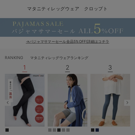
マタニティ パンツ
マタニティ ショーツ
授乳トップス
マタニティ オフィス 通勤服
授乳 ケープ
マタニティレギンス
【アウトレット】トップス・授乳トップス
透け防止
再入荷｜アウター
トップス
【37周年祭セール】4
【〜10℃】3月中旬
涼しくて可愛い「ワン
デニム
きれいめトップス派
マタニティインナー
【オフィスカジュアル
パンツタイプ
【フォーマル】ボトム
【ベビー】半袖
2WAYオール
Aライン ・フレアワ
〜5,000円（税込）
綿混素材
赤ちゃんへ使うもの
【冬のあったか特集】
マタニティレッグウェア クロップト
マタニティ スカート
妊婦帯・腹帯・産前ガードル
マタニティ ドレス（結婚式・お呼ばれ）
【アウトレット】ボトムス
見えてもカワイイ
パンツ
レギンス
きれいめスカート派
ベビー
【フォーマル】トップ
【ベビー】グッズ
コンビ肌着
Iライン ・タイトシ
〜10,000円（税込）
腹巻・ひざ上パンツ
産後に使うグッズ
【冬のあったか特集】
マタニティ トップス
マタニティ 授乳 キャミソール
マタニティ フォーマル パンツ・ボトムス
【アウトレット】パジャマ
コットン素材
スカート
オフィス
きれいめ美脚パンツ派
短肌着
快適ウェア10%OFF
ジャンパースカート/
10,001円（税込）〜
保温&リカバリー
【冬のあったか特集】
マタニティ アウター（コート）・ママコート
産褥ショーツ
【アウトレット】インナー
冷房対策
パジャマ
ツィード派
セット
ワーク・オフィス
女の子におススメのギ
レギンス・タイツ
→パジャマサマーセール全品5%OFF!詳細はコチラ
骨盤・マタニティベルト （妊娠中・産後）
【アウトレット】ベビー
接触冷感素材
インナー
MAX55%OFF ブラッ
王道シンプル派
カジュアル
男の子におススメのギ
カップ付きインナー
RANKING
マタニティレッグウェアランキング
産後 ガードル インナー
Tシャツブラ
雑貨
セットアップ派
フォーマル / オケー
定番ギフト
あったか度◎
1
2
3
マタニティ 腹巻き
ブラトップ
ベビー
あったかアイテム｜ベ
もらって嬉しいギフト
裏起毛素材
親子セット
かわいくておもしろい
快適機能ウェア特集 トップス
何枚あっても嬉しいア
快適機能ウェア特集 ボトムス
長く使えるアイテム
快適機能ウェア特集 パジャマ
お部屋映えアイテム