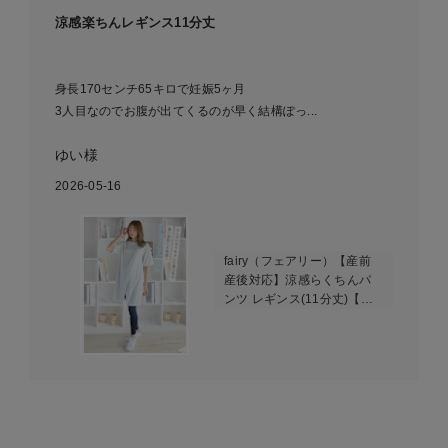
涼感楽ちんレギンス11分丈
身長170センチ65キロで妊娠5ヶ月
3人目なのでお腹が出てくるのが早く結構ぽっ...
ゆい様
2026-05-16
fairy（フェアリー）【産前
産後対応】涼感らくちんパ
ンツ レギンス(11分丈)【出
産後も長く使える】