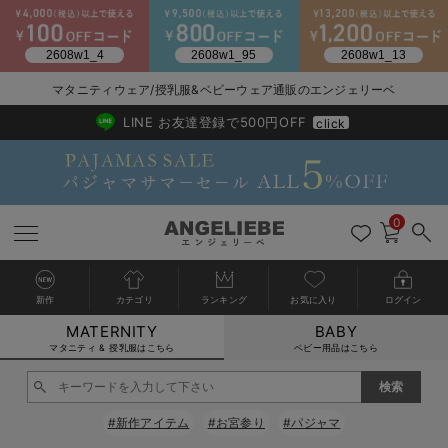
2026/NewArrival
送料495円(一部地域を除く) 7,700円以上で送料無料
マタニティウェア/授乳服&ベビーウェア通販のエンジェリーベ
LINE お友達登録で500円OFF
click
0
新作
カテゴリ
ランキング
お気に入り
ログイン
MATERNITY
BABY
戻る
戻る
戻る
戻る
戻る
戻る
戻る
戻る
戻る
戻る
戻る
戻る
戻る
戻る
戻る
戻る
戻る
戻る
戻る
戻る
戻る
戻る
戻る
戻る
戻る
戻る
戻る
戻る
戻る
戻る
戻る
カートに入れる
マタニティ & 授乳服はこちら
ベビー用品はこちら
マタニティウェア全て
マタニティ 下着・インナー全て
授乳服全て
マタニティ フォーマル全て
授乳用品全て
マタニティレッグウェア全て
マタニティ ボディケア全て
アウトレット全て
特集全て
再入荷全て
送料無料アイテム全て
ブラキャミ おまとめ
【37周年祭セール】
気温差別オススメアイ
マタニティウェア お
こだわりの履き心地！
出産準備応援割全て
春のマタニティワンピ
Gift Selection 
冬の冷え対策インナー
入院準備の持ち物チェ
冬のあったか特集全て
閉じる
マタニティ ワンピース
授乳ワンピース
マタニティ スーツ
妊婦用 抱き枕・授乳クッション
マタニティストッキング・タイツ
妊娠線クリーム
【アウトレット】ワンピース
抗菌防臭加工
再入荷｜インナー
授乳ブラ・マタニティブラ（マタニティインナー・産後用品）
ワンピース
【37周年祭セール】2
【15℃】3月下旬～
動きやすく着回しでき
強撚スムース(コスパ
【おまとめ割】パジャ
カジュアル
ジャケット派
マタニティパジャマ
【オフィスカジュアル
レギンスタイプ
【フォーマル】ワンピ
【ベビー】長袖
ハンカチ
快適ウェア10%OFF
セットアップ・ レイ
〜3,000円（税込）
薄くてあったか
入院してすぐ使うグッ
【冬のあったか特集】
#新作アイテム
#お宮参り
#パジャマ