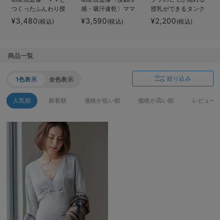
つくったふんわり授
感・吸汗速乾〉ママ
授乳ができるタンク
デロンギ
乳ブラキャミ 【垂れ
とつくったふんわり
トップ 抗菌防臭
¥3,480
¥3,590
¥2,200
(税込)
(税込)
(税込)
防止】フィットグミ
授乳ブラキャミ ア
綿混モダール
入院準備の持ち物チェック
入り【出産後も長く
ンダーらくらくタイ
使える】
プ
商品一覧
絞り込み
1色表示
全色表示
人気順
新着順
価格が低い順
価格が高い順
レビュー