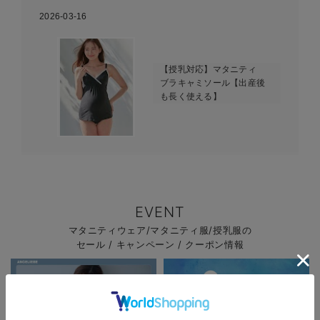
2026-03-16
【授乳対応】マタニティ
ブラキャミソール【出産後
も長く使える】
EVENT
マタニティウェア/マタニティ服/授乳服の
セール / キャンペーン / クーポン情報