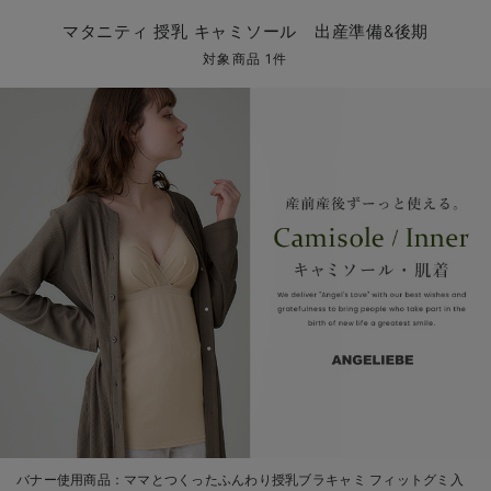
マタニティ パンツ
マタニティ ショーツ
授乳トップス
マタニティ オフィス 通勤服
授乳 ケープ
マタニティレギンス
【アウトレット】トップス・授乳トップス
透け防止
再入荷｜アウター
トップス
【37周年祭セール】4
【〜10℃】3月中旬
涼しくて可愛い「ワン
デニム
きれいめトップス派
マタニティインナー
【オフィスカジュアル
パンツタイプ
【フォーマル】ボトム
【ベビー】半袖
2WAYオール
Aライン ・フレアワ
〜5,000円（税込）
綿混素材
赤ちゃんへ使うもの
【冬のあったか特集】
マタニティ 授乳 キャミソール 出産準備&後期
マタニティ スカート
妊婦帯・腹帯・産前ガードル
マタニティ ドレス（結婚式・お呼ばれ）
【アウトレット】ボトムス
見えてもカワイイ
パンツ
レギンス
きれいめスカート派
ベビー
【フォーマル】トップ
【ベビー】グッズ
コンビ肌着
Iライン ・タイトシ
〜10,000円（税込）
腹巻・ひざ上パンツ
産後に使うグッズ
【冬のあったか特集】
対象商品 1件
マタニティ トップス
マタニティ 授乳 キャミソール
マタニティ フォーマル パンツ・ボトムス
【アウトレット】パジャマ
コットン素材
スカート
オフィス
きれいめ美脚パンツ派
短肌着
快適ウェア10%OFF
ジャンパースカート/
10,001円（税込）〜
保温&リカバリー
【冬のあったか特集】
マタニティ アウター（コート）・ママコート
産褥ショーツ
【アウトレット】インナー
冷房対策
パジャマ
ツィード派
セット
ワーク・オフィス
女の子におススメのギ
レギンス・タイツ
骨盤・マタニティベルト （妊娠中・産後）
【アウトレット】ベビー
接触冷感素材
インナー
MAX55%OFF ブラッ
王道シンプル派
カジュアル
男の子におススメのギ
カップ付きインナー
産後 ガードル インナー
Tシャツブラ
雑貨
セットアップ派
フォーマル / オケー
定番ギフト
あったか度◎
マタニティ 腹巻き
ブラトップ
ベビー
あったかアイテム｜ベ
もらって嬉しいギフト
裏起毛素材
親子セット
かわいくておもしろい
快適機能ウェア特集 トップス
何枚あっても嬉しいア
快適機能ウェア特集 ボトムス
長く使えるアイテム
快適機能ウェア特集 パジャマ
お部屋映えアイテム
バナー使用商品：
ママとつくったふんわり授乳ブラキャミ フィットグミ入