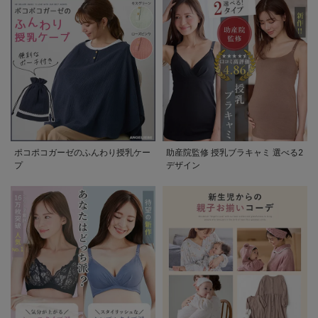
ポコポコガーゼのふんわり授乳ケー
助産院監修 授乳ブラキャミ 選べる2
プ
デザイン