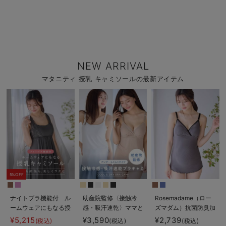
NEW ARRIVAL
マタニティ 授乳 キャミソールの最新アイテム
5%OFF
ナイトブラ機能付 ル
助産院監修〈接触冷
Rosemadame（ロー
ームウェアにもなる授
感・吸汗速乾〉ママと
ズマダム）抗菌防臭加
乳キャミソール
つくったふんわり授乳
工バイカラー授乳キャ
¥5,215
¥3,590
¥2,739
(税込)
(税込)
(税込)