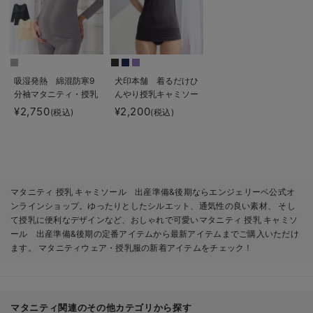
吸湿発熱 綿混防寒9
犬印本舗 着るだけひ
分袖マタニティ・授乳
んやり授乳キャミソー
インナー
ル【出産後も長く使え
¥2,750
¥2,200
(税込)
(税込)
る】接触冷感
マタニティ 授乳 キャミソール 出産準備&後期ならエンジェリーベ公式オ
ンラインショップ。ゆったりとしたシルエット、通気性の良い素材、 そし
て授乳に便利なデザインなど、おしゃれで可愛いマタニティ 授乳 キャミソ
ール 出産準備&後期の定番アイテムから最新アイテムまでご購入いただけ
ます。 マタニティウェア・授乳服の新着アイテムをチェック！
マタニティ関連のその他カテゴリから探す