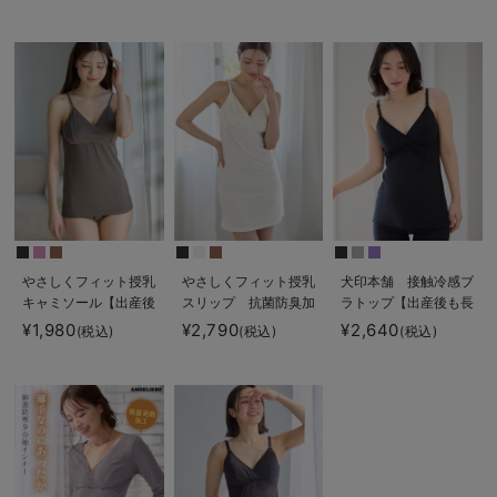
ブラキャミ アンダー
ミソール
らくらくタイプ
やさしくフィット授乳
やさしくフィット授乳
犬印本舗 接触冷感ブ
キャミソール【出産後
スリップ 抗菌防臭加
ラトップ【出産後も長
も長く使える】
工【出産後も長く使え
く使える】
¥1,980
¥2,790
¥2,640
(税込)
(税込)
(税込)
る】