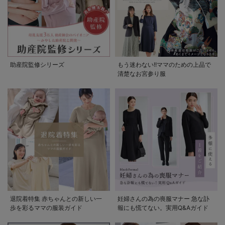
助産院監修シリーズ
もう迷わない!!ママのための上品で
清楚なお宮参り服
退院着特集 赤ちゃんとの新しい一
妊婦さんの為の喪服マナー 急な訃
歩を彩るママの服装ガイド
報にも慌てない。実用Q&Aガイド