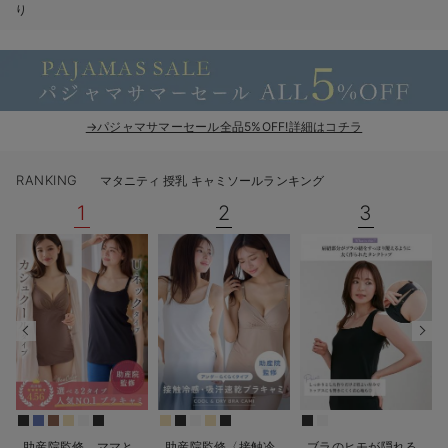
り
erbaviva（エルバビーバ）
安心の日本製。先輩ママが買ってよかった！本当に必要な出産準備品
ハレの日に着るANGELIEBEのセレモニー
→パジャマサマーセール全品5%OFF!詳細はコチラ
買って正解！高評価レビューアイテム
冬に可愛いニットがお得！
RANKING
マタニティ 授乳 キャミソールランキング
1
2
3
親子コーデ｜ママとベビーにおすすめ！
便利な育児家電
Gift Selection 出産祝い
ロンパースはいつからいつまで使う？選ぶポイントも解説！
保育園・入園準備特集
ファルスカ
助産院監修 ママと
助産院監修〈接触冷
ブラのヒモが隠れる