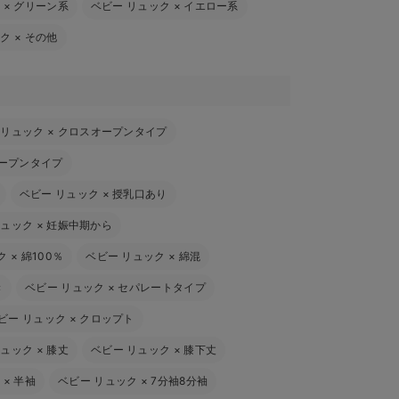
ク
×
グリーン系
ベビー リュック
×
イエロー系
ック
×
その他
 リュック
×
クロスオープンタイプ
ープンタイプ
ベビー リュック
×
授乳口あり
リュック
×
妊娠中期から
ク
×
綿100％
ベビー リュック
×
綿混
き
ベビー リュック
×
セパレートタイプ
ビー リュック
×
クロップト
リュック
×
膝丈
ベビー リュック
×
膝下丈
ク
×
半袖
ベビー リュック
×
7分袖8分袖