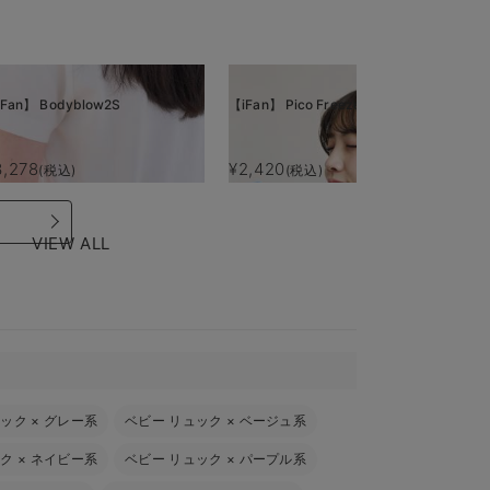
Fan】 Bodyblow2S
【iFan】 Pico Freeze
【i
3,278
¥2,420
¥
(税込)
(税込)
VIEW ALL
ュック
×
グレー系
ベビー リュック
×
ベージュ系
ック
×
ネイビー系
ベビー リュック
×
パープル系