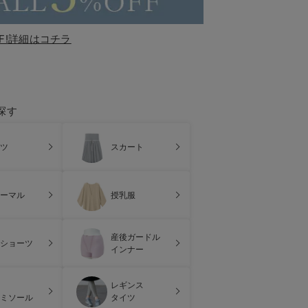
F!詳細はコチラ
探す
ツ
スカート
ーマル
授乳服
産後ガードル
ショーツ
インナー
レギンス
ミソール
タイツ