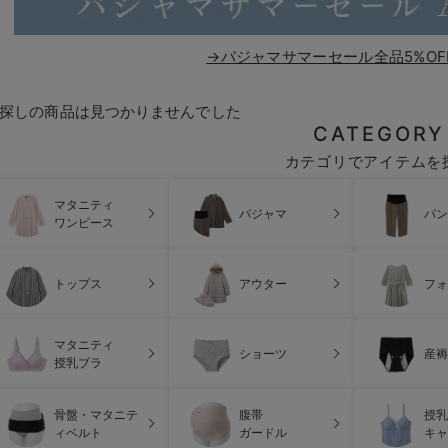
→パジャマサマーセール全品5%OF
探しの商品は見つかりませんでした
CATEGORY
カテゴリでアイテムを
マタニティ
パジャマ
パン
ワンピース
トップス
アウター
フォ
マタニティ
ショーツ
産褥
授乳ブラ
骨盤・マタニテ
腹帯
授乳
ィベルト
ガードル
キャ