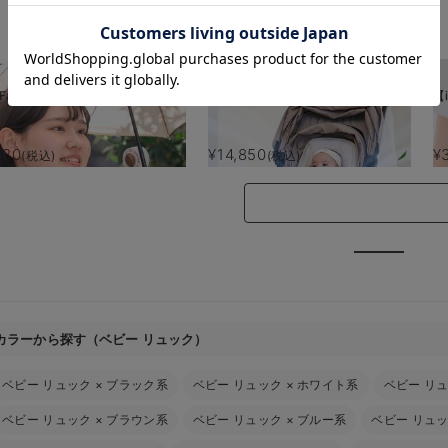
お気に入り商品を確認する
Fan】 MultiClip
【AIRMON】AIRMON2 プレミアム
【i
880
¥14,850
¥
(税込)
(税込)
カラーから探す（ベビー リュック）
ベビー リュック
×
ブラック系
ベビー リュック
×
ホワイト系
ベビー リ
ベビー リュック
×
ブラウン系
ベビー リュック
×
ブルー系
ベビー リュ