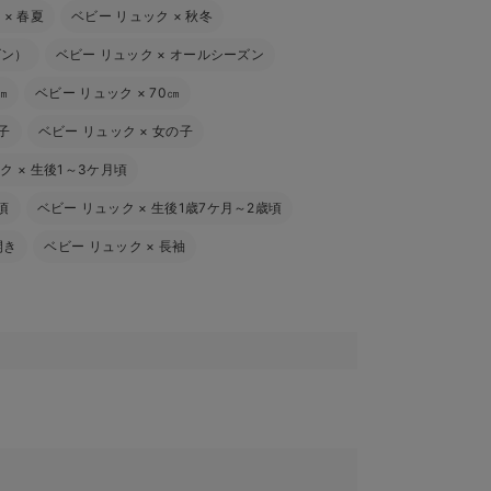
ク
×
春夏
ベビー リュック
×
秋冬
ズン）
ベビー リュック
×
オールシーズン
㎝
ベビー リュック
×
70㎝
子
ベビー リュック
×
女の子
ック
×
生後1～3ケ月頃
頃
ベビー リュック
×
生後1歳7ケ月～2歳頃
開き
ベビー リュック
×
長袖