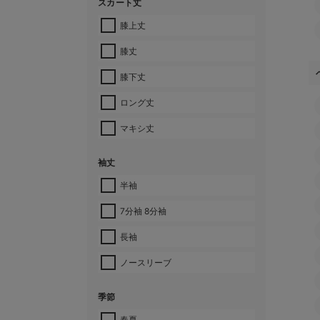
スカート丈
膝上丈
膝丈
膝下丈
ロング丈
マキシ丈
袖丈
半袖
7分袖 8分袖
長袖
ノースリーブ
季節
春夏