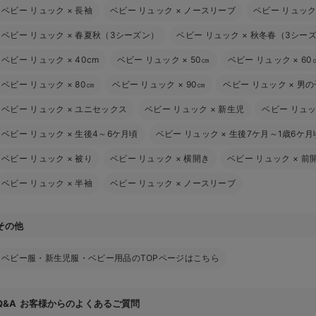
ベビー リュック
×
長袖
ベビー リュック
×
ノースリーブ
ベビー リュッ
ベビー リュック
×
春夏秋（3シーズン）
ベビー リュック
×
秋冬春（3シー
ベビー リュック
×
40cm
ベビー リュック
×
50㎝
ベビー リュック
×
60
ベビー リュック
×
80㎝
ベビー リュック
×
90㎝
ベビー リュック
×
男の
ベビー リュック
×
ユニセックス
ベビー リュック
×
新生児
ベビー リュ
ベビー リュック
×
生後4～6ケ月頃
ベビー リュック
×
生後7ケ月～1歳6ケ月
ベビー リュック
×
被り
ベビー リュック
×
横開き
ベビー リュック
×
前
ベビー リュック
×
半袖
ベビー リュック
×
ノースリーブ
その他
ベビー服・新生児服・ベビー用品のTOPページはこちら
お客様からのよくあるご質問
Q&A