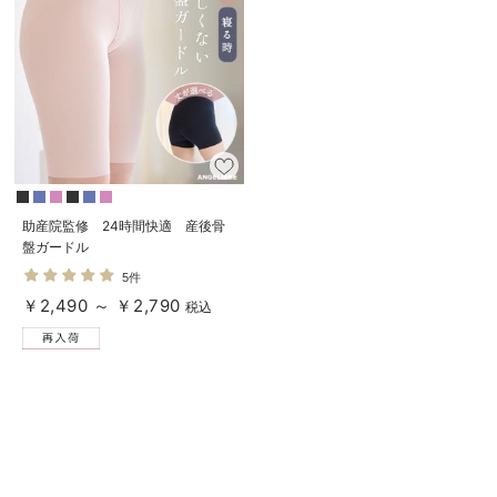
デロンギ
入院準備の持ち物チェック
助産院監修 24時間快適 産後骨
盤ガードル
5件
￥2,490 ～ ￥2,790
税込