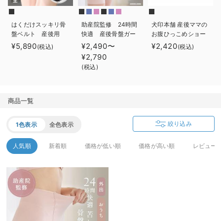
erbaviva（エルバビーバ）
はくだけスッキリ骨
助産院監修 24時間
犬印本舗 産後ママの
安心の日本製。先輩ママが買ってよかった！本当に必要な出産準備品
盤ベルト 産後用
快適 産後骨盤ガー
お腹ひっこめショー
みやした助産院
ドル
ツ２枚組み
¥5,890
¥2,490〜
¥2,420
(税込)
(税込)
ハレの日に着るANGELIEBEのセレモニー
×ANGELIEBE共同開
¥2,790
発 ガードルタイプ
(税込)
買って正解！高評価レビューアイテム
冬に可愛いニットがお得！
商品一覧
親子コーデ｜ママとベビーにおすすめ！
絞り込み
1色表示
全色表示
便利な育児家電
人気順
新着順
価格が低い順
価格が高い順
レビュー
Gift Selection 出産祝い
ロンパースはいつからいつまで使う？選ぶポイントも解説！
保育園・入園準備特集
ファルスカ