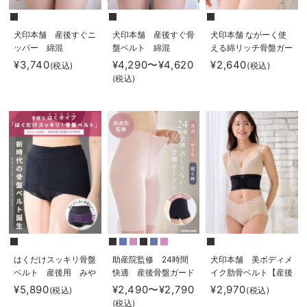
犬印本舗 産後すぐニ
犬印本舗 産後すぐ骨
犬印本舗 ながーく使
ッパー 綿混
盤ベルト 綿混
える綿リッチ骨盤ガー
ドル
¥3,740
¥4,290〜¥4,620
¥2,640
(税込)
(税込)
(税込)
はくだけスッキリ骨盤
助産院監修 24時間
犬印本舗 美ボディメ
ベルト 産後用 みや
快適 産後骨盤ガード
イク肋骨ベルト【産後
した助産院
ル
使える】
¥5,890
¥2,490〜¥2,790
¥2,970
(税込)
(税込)
×ANGELIEBE共同開
(税込)