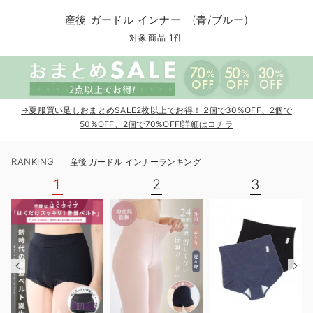
マタニティ パンツ
マタニティ ショーツ
授乳トップス
マタニティ オフィス 通勤服
授乳 ケープ
マタニティレギンス
【アウトレット】トップス・授乳トップス
透け防止
再入荷｜アウター
トップス
【37周年祭セール】4
【〜10℃】3月中旬
涼しくて可愛い「ワン
デニム
きれいめトップス派
マタニティインナー
【オフィスカジュアル
パンツタイプ
【フォーマル】ボトム
【ベビー】半袖
2WAYオール
Aライン ・フレアワ
〜5,000円（税込）
綿混素材
赤ちゃんへ使うもの
【冬のあったか特集】
産後 ガードル インナー (青/ブルー)
マタニティ スカート
妊婦帯・腹帯・産前ガードル
マタニティ ドレス（結婚式・お呼ばれ）
【アウトレット】ボトムス
見えてもカワイイ
パンツ
レギンス
きれいめスカート派
ベビー
【フォーマル】トップ
【ベビー】グッズ
コンビ肌着
Iライン ・タイトシ
〜10,000円（税込）
腹巻・ひざ上パンツ
産後に使うグッズ
【冬のあったか特集】
対象商品 1件
マタニティ トップス
マタニティ 授乳 キャミソール
マタニティ フォーマル パンツ・ボトムス
【アウトレット】パジャマ
コットン素材
スカート
オフィス
きれいめ美脚パンツ派
短肌着
快適ウェア10%OFF
ジャンパースカート/
10,001円（税込）〜
保温&リカバリー
【冬のあったか特集】
マタニティ アウター（コート）・ママコート
産褥ショーツ
【アウトレット】インナー
冷房対策
パジャマ
ツィード派
セット
ワーク・オフィス
女の子におススメのギ
レギンス・タイツ
→夏服買い足しおまとめSALE2枚以上でお得！ 2個で30%OFF、2個で
骨盤・マタニティベルト （妊娠中・産後）
【アウトレット】ベビー
接触冷感素材
インナー
MAX55%OFF ブラッ
王道シンプル派
カジュアル
男の子におススメのギ
カップ付きインナー
50%OFF、2個で70%OFF!詳細はコチラ
産後 ガードル インナー
Tシャツブラ
雑貨
セットアップ派
フォーマル / オケー
定番ギフト
あったか度◎
RANKING
産後 ガードル インナーランキング
マタニティ 腹巻き
ブラトップ
ベビー
あったかアイテム｜ベ
もらって嬉しいギフト
裏起毛素材
1
2
3
親子セット
かわいくておもしろい
快適機能ウェア特集 トップス
何枚あっても嬉しいア
快適機能ウェア特集 ボトムス
長く使えるアイテム
快適機能ウェア特集 パジャマ
お部屋映えアイテム