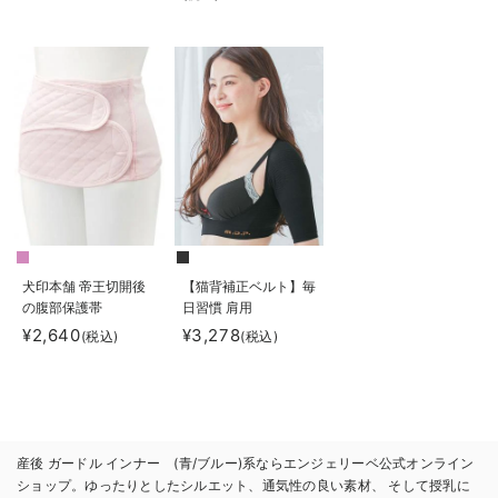
発 ガードルタイプ
犬印本舗 帝王切開後
【猫背補正ベルト】毎
の腹部保護帯
日習慣 肩用
¥2,640
¥3,278
(税込)
(税込)
産後 ガードル インナー (青/ブルー)系ならエンジェリーベ公式オンライン
ショップ。ゆったりとしたシルエット、通気性の良い素材、 そして授乳に