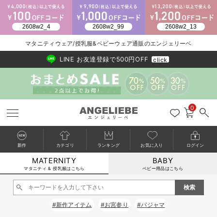
2026/NewArrival
送料495円(一部地域を除く) 7,700円以上で送料無料
マタニティウェア/授乳服&ベビーウェア通販のエンジェリーベ
LINE お友達登録で500円OFF
click
0
新作
カテゴリ
ランキング
お気に入り
ログイン
MATERNITY
BABY
戻る
戻る
戻る
戻る
戻る
戻る
戻る
戻る
戻る
戻る
戻る
戻る
戻る
戻る
戻る
戻る
戻る
戻る
戻る
戻る
戻る
戻る
戻る
戻る
戻る
戻る
戻る
戻る
戻る
戻る
戻る
カートに入れる
マタニティ & 授乳服はこちら
ベビー用品はこちら
マタニティウェア全て
マタニティ 下着・インナー全て
授乳服全て
マタニティ フォーマル全て
授乳用品全て
マタニティレッグウェア全て
マタニティ ボディケア全て
アウトレット全て
特集全て
再入荷全て
送料無料アイテム全て
ブラキャミ おまとめ
【37周年祭セール】
気温差別オススメアイ
マタニティウェア お
こだわりの履き心地！
出産準備応援割全て
春のマタニティワンピ
Gift Selection 
冬の冷え対策インナー
入院準備の持ち物チェ
冬のあったか特集全て
閉じる
マタニティ ワンピース
授乳ワンピース
マタニティ スーツ
妊婦用 抱き枕・授乳クッション
マタニティストッキング・タイツ
妊娠線クリーム
【アウトレット】ワンピース
抗菌防臭加工
再入荷｜インナー
授乳ブラ・マタニティブラ（マタニティインナー・産後用品）
ワンピース
【37周年祭セール】2
【15℃】3月下旬～
動きやすく着回しでき
強撚スムース(コスパ
【おまとめ割】パジャ
カジュアル
ジャケット派
マタニティパジャマ
【オフィスカジュアル
レギンスタイプ
【フォーマル】ワンピ
【ベビー】長袖
ハンカチ
快適ウェア10%OFF
セットアップ・ レイ
〜3,000円（税込）
薄くてあったか
入院してすぐ使うグッ
【冬のあったか特集】
#新作アイテム
#お宮参り
#パジャマ