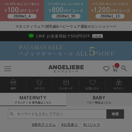
2026/NewArrival
送料495円(一部地域を除く) 7,700円以上で送料無料
マタニティウェア/授乳服&ベビーウェア通販のエンジェリーベ
LINE お友達登録で500円OFF
click
0
新作
カテゴリ
ランキング
お気に入り
ログイン
MATERNITY
BABY
戻る
戻る
戻る
戻る
戻る
戻る
戻る
戻る
戻る
戻る
戻る
戻る
戻る
戻る
戻る
戻る
戻る
戻る
戻る
戻る
戻る
戻る
戻る
戻る
戻る
戻る
戻る
戻る
戻る
戻る
戻る
カートに入れる
マタニティ & 授乳服はこちら
ベビー用品はこちら
マタニティウェア全て
マタニティ 下着・インナー全て
授乳服全て
マタニティ フォーマル全て
授乳用品全て
マタニティレッグウェア全て
マタニティ ボディケア全て
アウトレット全て
特集全て
再入荷全て
送料無料アイテム全て
ブラキャミ おまとめ
【37周年祭セール】
気温差別オススメアイ
マタニティウェア お
こだわりの履き心地！
出産準備応援割全て
春のマタニティワンピ
Gift Selection 
冬の冷え対策インナー
入院準備の持ち物チェ
冬のあったか特集全て
閉じる
マタニティ ワンピース
授乳ワンピース
マタニティ スーツ
妊婦用 抱き枕・授乳クッション
マタニティストッキング・タイツ
妊娠線クリーム
【アウトレット】ワンピース
抗菌防臭加工
再入荷｜インナー
授乳ブラ・マタニティブラ（マタニティインナー・産後用品）
ワンピース
【37周年祭セール】2
【15℃】3月下旬～
動きやすく着回しでき
強撚スムース(コスパ
【おまとめ割】パジャ
カジュアル
ジャケット派
マタニティパジャマ
【オフィスカジュアル
レギンスタイプ
【フォーマル】ワンピ
【ベビー】長袖
ハンカチ
快適ウェア10%OFF
セットアップ・ レイ
〜3,000円（税込）
薄くてあったか
入院してすぐ使うグッ
【冬のあったか特集】
#新作アイテム
#お宮参り
#パジャマ