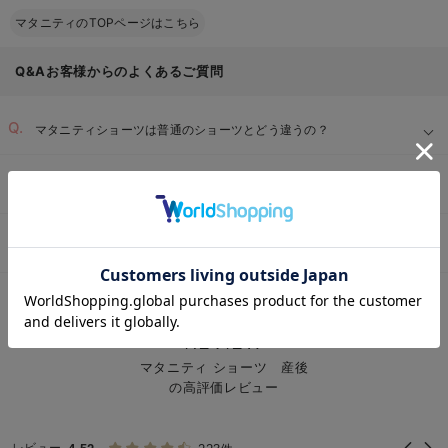
マタニティのTOPページはこちら
Q&Aお客様からのよくあるご質問
マタニティショーツは普通のショーツとどう違うの？
マタニティショーツの「深ばき」と「浅ばき」はどう選べば良い？
マタニティショーツの素材は何を選べば良い？
お気に入り商品を確認する
マタニティTOP
マタニティ・授乳服 全商品
マタニティ 下着・インナー
＞
＞
＞
REVIEW
マタニティ ショーツ 産後
の高評価レビュー