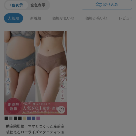
絞り込み
1色表示
全色表示
デロンギ
入院準備の持ち物チェック
人気順
新着順
価格が低い順
価格が高い順
レビュー
助産院監修 ママとつくった産前産
後使えるローライズマタニティショ