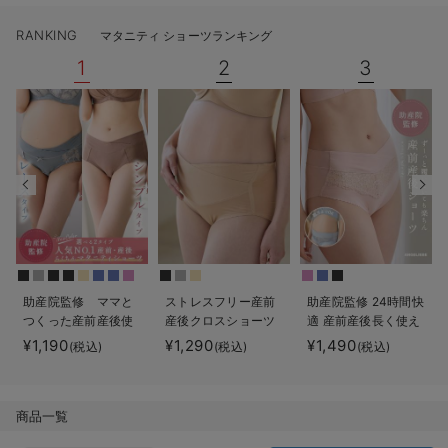
erbaviva（エルバビーバ）
RANKING
マタニティ ショーツランキング
安心の日本製。先輩ママが買ってよかった！本当に必要な出産準備品
1
2
3
ハレの日に着るANGELIEBEのセレモニー
買って正解！高評価レビューアイテム
冬に可愛いニットがお得！
親子コーデ｜ママとベビーにおすすめ！
便利な育児家電
助産院監修 ママと
ストレスフリー産前
助産院監修 24時間快
Gift Selection 出産祝い
つくった産前産後使
産後クロスショーツ
適 産前産後長く使え
えるローライズマタ
【出産後も長く使え
るマタニティショー
ロンパースはいつからいつまで使う？選ぶポイントも解説！
¥1,190
¥1,290
¥1,490
(税込)
(税込)
(税込)
ニティショーツ
る】
ツ
保育園・入園準備特集
商品一覧
ファルスカ