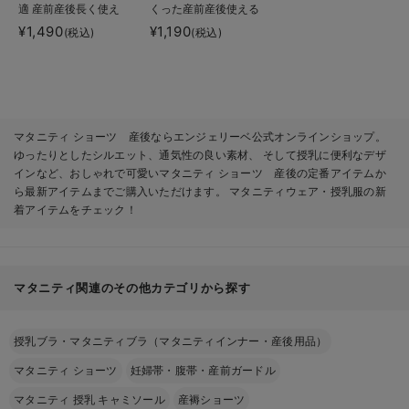
適 産前産後長く使え
くった産前産後使える
るマタニティショーツ
ローライズマタニティ
¥1,490
¥1,190
(税込)
(税込)
ショーツ
マタニティ ショーツ 産後ならエンジェリーベ公式オンラインショップ。
ゆったりとしたシルエット、通気性の良い素材、 そして授乳に便利なデザ
インなど、おしゃれで可愛いマタニティ ショーツ 産後の定番アイテムか
ら最新アイテムまでご購入いただけます。 マタニティウェア・授乳服の新
着アイテムをチェック！
マタニティ関連のその他カテゴリから探す
授乳ブラ・マタニティブラ（マタニティインナー・産後用品）
マタニティ ショーツ
妊婦帯・腹帯・産前ガードル
マタニティ 授乳 キャミソール
産褥ショーツ