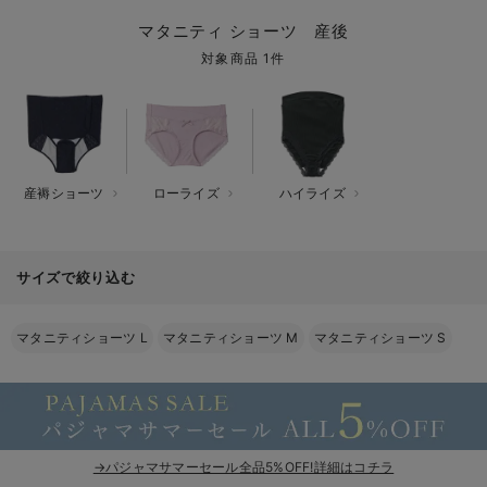
マタニティ パンツ
マタニティ ショーツ
授乳トップス
マタニティ オフィス 通勤服
授乳 ケープ
マタニティレギンス
【アウトレット】トップス・授乳トップス
透け防止
再入荷｜アウター
トップス
【37周年祭セール】4
【〜10℃】3月中旬
涼しくて可愛い「ワン
デニム
きれいめトップス派
マタニティインナー
【オフィスカジュアル
パンツタイプ
【フォーマル】ボトム
【ベビー】半袖
2WAYオール
Aライン ・フレアワ
〜5,000円（税込）
綿混素材
赤ちゃんへ使うもの
【冬のあったか特集】
マタニティ ショーツ 産後
マタニティ スカート
妊婦帯・腹帯・産前ガードル
マタニティ ドレス（結婚式・お呼ばれ）
【アウトレット】ボトムス
見えてもカワイイ
パンツ
レギンス
きれいめスカート派
ベビー
【フォーマル】トップ
【ベビー】グッズ
コンビ肌着
Iライン ・タイトシ
〜10,000円（税込）
腹巻・ひざ上パンツ
産後に使うグッズ
【冬のあったか特集】
対象商品 1件
マタニティ トップス
マタニティ 授乳 キャミソール
マタニティ フォーマル パンツ・ボトムス
【アウトレット】パジャマ
コットン素材
スカート
オフィス
きれいめ美脚パンツ派
短肌着
快適ウェア10%OFF
ジャンパースカート/
10,001円（税込）〜
保温&リカバリー
【冬のあったか特集】
マタニティ アウター（コート）・ママコート
産褥ショーツ
【アウトレット】インナー
冷房対策
パジャマ
ツィード派
セット
ワーク・オフィス
女の子におススメのギ
レギンス・タイツ
骨盤・マタニティベルト （妊娠中・産後）
【アウトレット】ベビー
接触冷感素材
インナー
MAX55%OFF ブラッ
王道シンプル派
カジュアル
男の子におススメのギ
カップ付きインナー
産褥ショーツ
ローライズ
ハイライズ
産後 ガードル インナー
Tシャツブラ
雑貨
セットアップ派
フォーマル / オケー
定番ギフト
あったか度◎
サイズで絞り込む
マタニティ 腹巻き
ブラトップ
ベビー
あったかアイテム｜ベ
もらって嬉しいギフト
裏起毛素材
親子セット
かわいくておもしろい
マタニティショーツ L
マタニティショーツ M
マタニティショーツ S
快適機能ウェア特集 トップス
何枚あっても嬉しいア
快適機能ウェア特集 ボトムス
長く使えるアイテム
快適機能ウェア特集 パジャマ
お部屋映えアイテム
→パジャマサマーセール全品5%OFF!詳細はコチラ