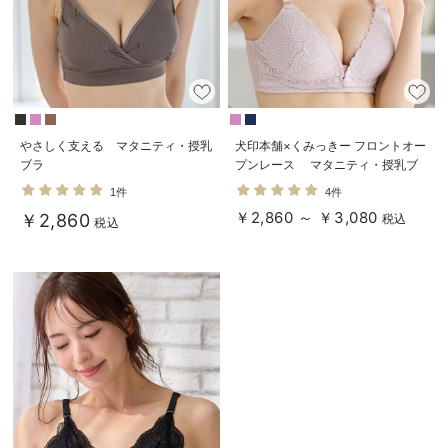
やさしく支える マタニティ・授乳
犬印本舗×くみっきー フロントオー
ブラ
プンレース マタニティ・授乳ブ
ラ
1件
4件
￥2,860 ～ ￥3,080
￥2,860
税込
税込