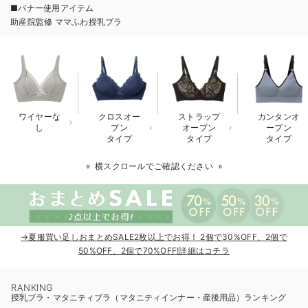
■バナー使用アイテム
erbaviva（エルバビーバ）
助産院監修 ママふわ授乳ブラ
安心の日本製。先輩ママが買ってよかった！本当に必要な出産準備品
ハレの日に着るANGELIEBEのセレモニー
買って正解！高評価レビューアイテム
ワイヤーな
クロスオー
ストラップ
カンタンオ
冬に可愛いニットがお得！
し
プン
オープン
ープン
タイプ
タイプ
タイプ
親子コーデ｜ママとベビーにおすすめ！
横スクロールでご確認ください
便利な育児家電
Gift Selection 出産祝い
ロンパースはいつからいつまで使う？選ぶポイントも解説！
→夏服買い足しおまとめSALE2枚以上でお得！ 2個で30%OFF、2個で
50%OFF、2個で70%OFF!詳細はコチラ
保育園・入園準備特集
RANKING
ファルスカ
授乳ブラ・マタニティブラ（マタニティインナー・産後用品）ランキング