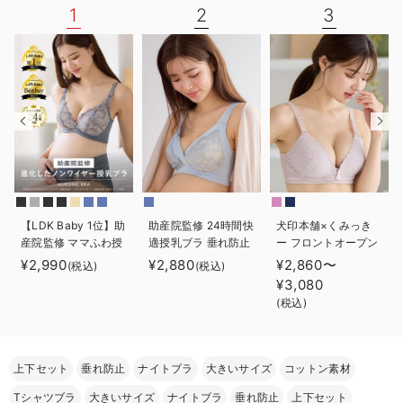
1
2
3
デロンギ
入院準備の持ち物チェック
【LDK Baby 1位】助
助産院監修 24時間快
犬印本舗×くみっき
産院監修 ママふわ授
適授乳ブラ 垂れ防止
ー フロントオープン
乳ブラ 垂れ防止 フィ
｜ マタニティ・授乳
レース マタニテ
¥2,990
¥2,880
¥2,860〜
(税込)
(税込)
ットグミ ノンワイヤ
ブラ
ィ・授乳ブラ
¥3,080
ー ｜ マタニティ・授
(税込)
乳ブラ
上下セット
垂れ防止
ナイトブラ
大きいサイズ
コットン素材
Tシャツブラ
大きいサイズ
ナイトブラ
垂れ防止
上下セット