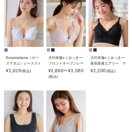
Rosemadame（ロー
犬印本舗×くみっきー
犬印本舗×くみっきー
ズマダム）レーススト
フロントオープンレー
産前産後エアリー マ
ラップオープン授乳ブ
ス マタニティ・授
タニティ・授乳ブラ
¥2,629
¥2,860〜¥3,080
¥2,200
(税込)
(税込)
ラ
乳ブラ
(税込)