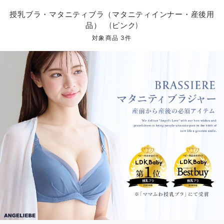
マタニティ パンツ
マタニティ ショーツ
授乳トップス
マタニティ オフィス 通勤服
授乳 ケープ
マタニティレギンス
【アウトレット】トップス・授乳トップス
透け防止
再入荷｜アウター
トップス
【37周年祭セール】4
【〜10℃】3月中旬
涼しくて可愛い「ワン
デニム
きれいめトップス派
マタニティインナー
【オフィスカジュアル
パンツタイプ
【フォーマル】ボトム
【ベビー】半袖
2WAYオール
Aライン ・フレアワ
〜5,000円（税込）
綿混素材
赤ちゃんへ使うもの
【冬のあったか特集】
授乳ブラ・マタニティブラ（マタニティインナー・産後用
品） (ピンク)
マタニティ スカート
妊婦帯・腹帯・産前ガードル
マタニティ ドレス（結婚式・お呼ばれ）
【アウトレット】ボトムス
見えてもカワイイ
パンツ
レギンス
きれいめスカート派
ベビー
【フォーマル】トップ
【ベビー】グッズ
コンビ肌着
Iライン ・タイトシ
〜10,000円（税込）
腹巻・ひざ上パンツ
産後に使うグッズ
【冬のあったか特集】
対象商品 3件
マタニティ トップス
マタニティ 授乳 キャミソール
マタニティ フォーマル パンツ・ボトムス
【アウトレット】パジャマ
コットン素材
スカート
オフィス
きれいめ美脚パンツ派
短肌着
快適ウェア10%OFF
ジャンパースカート/
10,001円（税込）〜
保温&リカバリー
【冬のあったか特集】
マタニティ アウター（コート）・ママコート
産褥ショーツ
【アウトレット】インナー
冷房対策
パジャマ
ツィード派
セット
ワーク・オフィス
女の子におススメのギ
レギンス・タイツ
骨盤・マタニティベルト （妊娠中・産後）
【アウトレット】ベビー
接触冷感素材
インナー
MAX55%OFF ブラッ
王道シンプル派
カジュアル
男の子におススメのギ
カップ付きインナー
産後 ガードル インナー
Tシャツブラ
雑貨
セットアップ派
フォーマル / オケー
定番ギフト
あったか度◎
マタニティ 腹巻き
ブラトップ
ベビー
あったかアイテム｜ベ
もらって嬉しいギフト
裏起毛素材
親子セット
かわいくておもしろい
快適機能ウェア特集 トップス
何枚あっても嬉しいア
快適機能ウェア特集 ボトムス
長く使えるアイテム
快適機能ウェア特集 パジャマ
お部屋映えアイテム