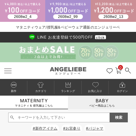
2026/NewArrival
送料495円(一部地域を除く) 7,700円以上で送料無料
マタニティウェア/授乳服&ベビーウェア通販のエンジェリーベ
LINE お友達登録で500円OFF
click
0
新作
カテゴリ
ランキング
お気に入り
ログイン
MATERNITY
BABY
戻る
戻る
戻る
戻る
戻る
戻る
戻る
戻る
戻る
戻る
戻る
戻る
戻る
戻る
戻る
戻る
戻る
戻る
戻る
戻る
戻る
戻る
戻る
戻る
戻る
戻る
戻る
戻る
戻る
戻る
戻る
カートに入れる
マタニティ & 授乳服はこちら
ベビー用品はこちら
マタニティウェア全て
マタニティ 下着・インナー全て
授乳服全て
マタニティ フォーマル全て
授乳用品全て
マタニティレッグウェア全て
マタニティ ボディケア全て
アウトレット全て
特集全て
再入荷全て
送料無料アイテム全て
ブラキャミ おまとめ
【37周年祭セール】
気温差別オススメアイ
マタニティウェア お
こだわりの履き心地！
出産準備応援割全て
春のマタニティワンピ
Gift Selection 
冬の冷え対策インナー
入院準備の持ち物チェ
冬のあったか特集全て
閉じる
マタニティ ワンピース
授乳ワンピース
マタニティ スーツ
妊婦用 抱き枕・授乳クッション
マタニティストッキング・タイツ
妊娠線クリーム
【アウトレット】ワンピース
抗菌防臭加工
再入荷｜インナー
授乳ブラ・マタニティブラ（マタニティインナー・産後用品）
ワンピース
【37周年祭セール】2
【15℃】3月下旬～
動きやすく着回しでき
強撚スムース(コスパ
【おまとめ割】パジャ
カジュアル
ジャケット派
マタニティパジャマ
【オフィスカジュアル
レギンスタイプ
【フォーマル】ワンピ
【ベビー】長袖
ハンカチ
快適ウェア10%OFF
セットアップ・ レイ
〜3,000円（税込）
薄くてあったか
入院してすぐ使うグッ
【冬のあったか特集】
#新作アイテム
#お宮参り
#パジャマ