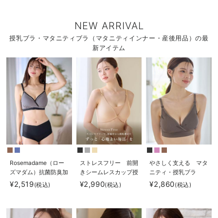
NEW ARRIVAL
授乳ブラ・マタニティブラ（マタニティインナー・産後用品）の最
新アイテム
Rosemadame（ロー
ストレスフリー 前開
やさしく支える マタ
ズマダム）抗菌防臭加
きシームレスカップ授
ニティ・授乳ブラ
工バイカラー授乳ブラ
乳ブラ 脇高 垂れ防
¥2,519
¥2,990
¥2,860
(税込)
(税込)
(税込)
止 ｜ マタニティ・授
乳ブラ脇高