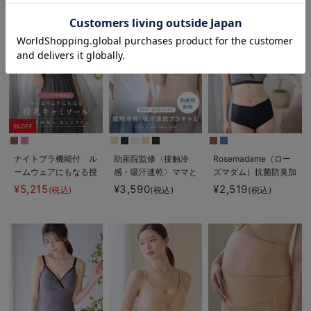
お気に入り商品を確認する
5%OFF
ナイトブラ機能付 ル
助産院監修〈接触冷
Rosemadame（ロー
ームウェアにもなる授
感・吸汗速乾〉ママと
ズマダム）抗菌防臭加
乳キャミソール
つくったふんわり授乳
工バイカラー授乳ブラ
¥5,215
¥3,590
¥2,519
(税込)
(税込)
(税込)
ブラキャミ アンダー
らくらくタイプ