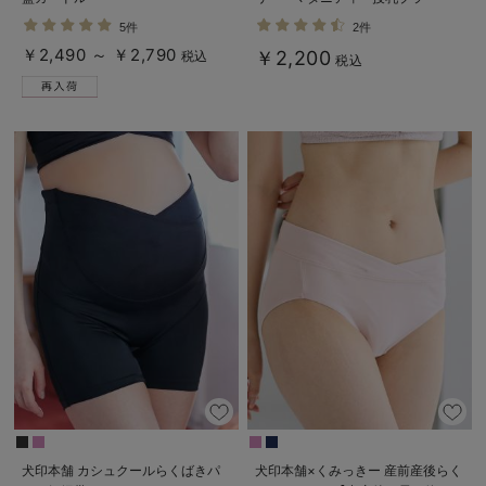
5件
2件
￥2,490 ～ ￥2,790
￥2,200
税込
税込
犬印本舗 カシュクールらくばきパ
犬印本舗×くみっきー 産前産後らく