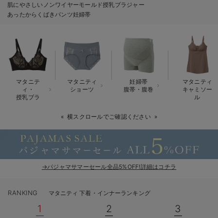
肌にやさしいノンワイヤーモールド授乳ブラジャー
erbaviva（エルバビーバ）
あったからくばきパンツ妊婦帯
安心の日本製。先輩ママが買ってよかった！本当に必要な出産準備品
ハレの日に着るANGELIEBEのセレモニー
買って正解！高評価レビューアイテム
マタニテ
マタニティ
妊婦帯
マタニティ
冬に可愛いニットがお得！
ィ・
ショーツ
腹帯・腹巻
キャミソー
授乳ブラ
ル
親子コーデ｜ママとベビーにおすすめ！
横スクロールでご確認ください
便利な育児家電
Gift Selection 出産祝い
→パジャマサマーセール全品5%OFF!詳細はコチラ
ロンパースはいつからいつまで使う？選ぶポイントも解説！
保育園・入園準備特集
RANKING
マタニティ 下着・インナーランキング
1
2
3
ファルスカ