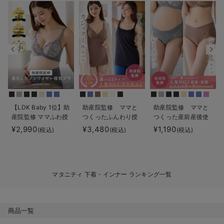
デロンギ
入院準備の持ち物チェック
【LDK Baby 1位】助
助産院監修 ママと
助産院監修 ママと
産院監修 ママふわ授
つくったふんわり授
つくった産前産後使
乳ブラ 垂れ防止 フィ
乳ブラキャミ 【垂れ
えるローライズマタ
¥2,990
¥3,480
¥1,190
(税込)
(税込)
(税込)
ットグミ ノンワイヤ
防止】フィットグミ
ニティショーツ
ー ｜ マタニティ・授
入り【出産後も長く
乳ブラ
使える】
マタニティ 下着・インナー ランキング一覧
商品一覧