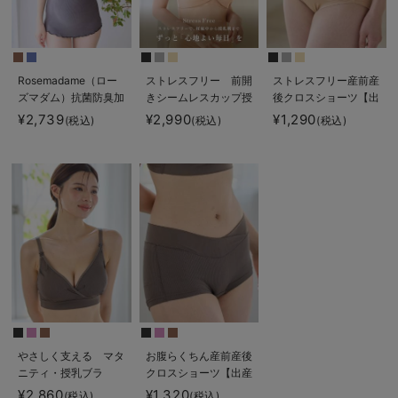
Rosemadame（ロー
ストレスフリー 前開
ストレスフリー産前産
ズマダム）抗菌防臭加
きシームレスカップ授
後クロスショーツ【出
工バイカラー授乳キャ
乳ブラ 脇高 垂れ防
産後も長く使える】
¥2,739
¥2,990
¥1,290
(税込)
(税込)
(税込)
ミソール
止 ｜ マタニティ・授
乳ブラ脇高
やさしく支える マタ
お腹らくちん産前産後
ニティ・授乳ブラ
クロスショーツ【出産
後も長く使える】
¥2,860
¥1,320
(税込)
(税込)