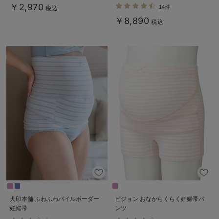
￥2,970
14件
税込
￥8,890
税込
犬印本舗 ふわふわパイルボーダー
ピジョン おなからくらく妊婦帯パ
妊婦帯
ンツ