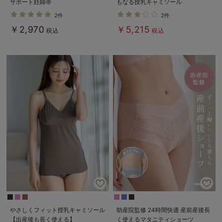
サポート妊婦帯
もなる授乳キャミソール
2件
2件
￥2,970
￥5,215
税込
税込
やさしくフィット授乳キャミソール
助産院監修 24時間快適 産前産後長
【出産後も長く使える】
く使えるマタニティショーツ