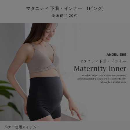
マタニティ パンツ
マタニティ ショーツ
授乳トップス
マタニティ オフィス 通勤服
授乳 ケープ
マタニティレギンス
【アウトレット】トップス・授乳トップス
透け防止
再入荷｜アウター
トップス
【37周年祭セール】4
【〜10℃】3月中旬
涼しくて可愛い「ワン
デニム
きれいめトップス派
マタニティインナー
【オフィスカジュアル
パンツタイプ
【フォーマル】ボトム
【ベビー】半袖
2WAYオール
Aライン ・フレアワ
〜5,000円（税込）
綿混素材
赤ちゃんへ使うもの
【冬のあったか特集】
マタニティ 下着・インナー (ピンク)
マタニティ スカート
妊婦帯・腹帯・産前ガードル
マタニティ ドレス（結婚式・お呼ばれ）
【アウトレット】ボトムス
見えてもカワイイ
パンツ
レギンス
きれいめスカート派
ベビー
【フォーマル】トップ
【ベビー】グッズ
コンビ肌着
Iライン ・タイトシ
〜10,000円（税込）
腹巻・ひざ上パンツ
産後に使うグッズ
【冬のあったか特集】
対象商品 20件
マタニティ トップス
マタニティ 授乳 キャミソール
マタニティ フォーマル パンツ・ボトムス
【アウトレット】パジャマ
コットン素材
スカート
オフィス
きれいめ美脚パンツ派
短肌着
快適ウェア10%OFF
ジャンパースカート/
10,001円（税込）〜
保温&リカバリー
【冬のあったか特集】
マタニティ アウター（コート）・ママコート
産褥ショーツ
【アウトレット】インナー
冷房対策
パジャマ
ツィード派
セット
ワーク・オフィス
女の子におススメのギ
レギンス・タイツ
骨盤・マタニティベルト （妊娠中・産後）
【アウトレット】ベビー
接触冷感素材
インナー
MAX55%OFF ブラッ
王道シンプル派
カジュアル
男の子におススメのギ
カップ付きインナー
産後 ガードル インナー
Tシャツブラ
雑貨
セットアップ派
フォーマル / オケー
定番ギフト
あったか度◎
マタニティ 腹巻き
ブラトップ
ベビー
あったかアイテム｜ベ
もらって嬉しいギフト
裏起毛素材
親子セット
かわいくておもしろい
快適機能ウェア特集 トップス
何枚あっても嬉しいア
快適機能ウェア特集 ボトムス
長く使えるアイテム
快適機能ウェア特集 パジャマ
お部屋映えアイテム
バナー使用アイテム：