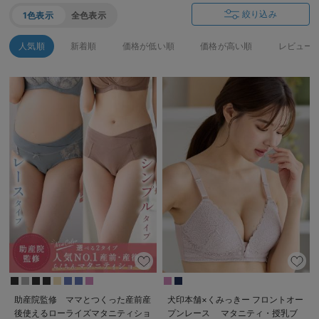
絞り込み
1色表示
全色表示
人気順
新着順
価格が低い順
価格が高い順
レビュー
助産院監修 ママとつくった産前産
犬印本舗×くみっきー フロントオー
後使えるローライズマタニティショ
プンレース マタニティ・授乳ブ