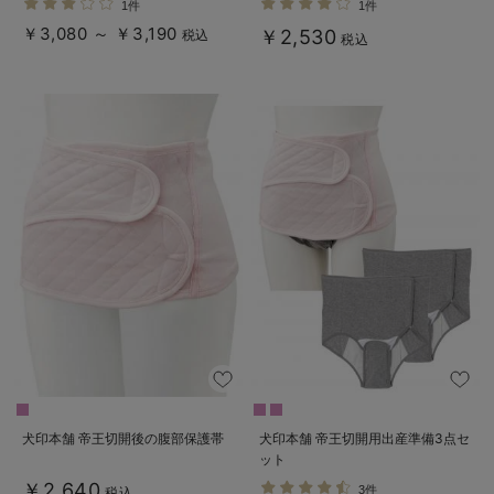
1件
1件
￥3,080 ～ ￥3,190
￥2,530
税込
税込
犬印本舗 帝王切開後の腹部保護帯
犬印本舗 帝王切開用出産準備3点セ
ット
￥2,640
3件
税込