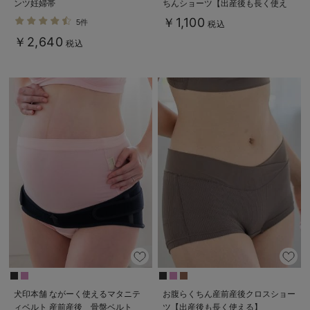
ンツ妊婦帯
ちんショーツ【出産後も長く使え
る】
￥1,100
5件
税込
￥2,640
税込
犬印本舗 ながーく使えるマタニテ
お腹らくちん産前産後クロスショー
ィベルト 産前産後 骨盤ベルト
ツ【出産後も長く使える】