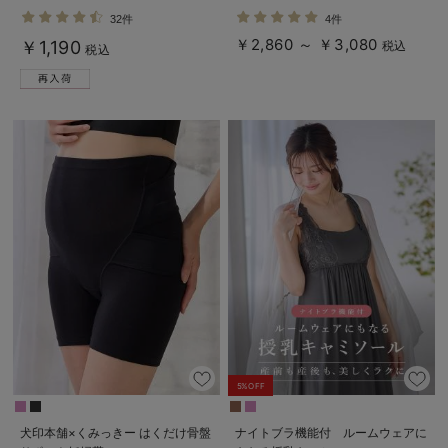
ーツ
ラ
32件
4件
￥2,860 ～ ￥3,080
￥1,190
税込
税込
5%OFF
犬印本舗×くみっきー はくだけ骨盤
ナイトブラ機能付 ルームウェアに