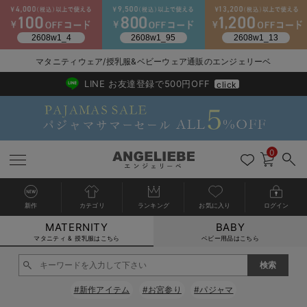
マタニティウェア/授乳服&ベビーウェア通販のエンジェリーベ
2026/NewArrival
送料495円(一部地域を除く) 7,700円以上で送料無料
LINE お友達登録で500円OFF
click
0
新作
カテゴリ
ランキング
お気に入り
ログイン
MATERNITY
BABY
戻る
戻る
戻る
戻る
戻る
戻る
戻る
戻る
戻る
戻る
戻る
戻る
戻る
戻る
戻る
戻る
戻る
戻る
戻る
戻る
戻る
戻る
戻る
戻る
戻る
戻る
戻る
戻る
戻る
戻る
戻る
カートに入れる
マタニティ & 授乳服はこちら
ベビー用品はこちら
マタニティウェア全て
マタニティ 下着・インナー全て
授乳服全て
マタニティ フォーマル全て
授乳用品全て
マタニティレッグウェア全て
マタニティ ボディケア全て
アウトレット全て
特集全て
再入荷全て
送料無料アイテム全て
ブラキャミ おまとめ
【37周年祭セール】
気温差別オススメアイ
マタニティウェア お
こだわりの履き心地！
出産準備応援割全て
春のマタニティワンピ
Gift Selection 
冬の冷え対策インナー
入院準備の持ち物チェ
冬のあったか特集全て
閉じる
マタニティ ワンピース
授乳ワンピース
マタニティ スーツ
妊婦用 抱き枕・授乳クッション
マタニティストッキング・タイツ
妊娠線クリーム
【アウトレット】ワンピース
抗菌防臭加工
再入荷｜インナー
授乳ブラ・マタニティブラ（マタニティインナー・産後用品）
ワンピース
【37周年祭セール】2
【15℃】3月下旬～
動きやすく着回しでき
強撚スムース(コスパ
【おまとめ割】パジャ
カジュアル
ジャケット派
マタニティパジャマ
【オフィスカジュアル
レギンスタイプ
【フォーマル】ワンピ
【ベビー】長袖
ハンカチ
快適ウェア10%OFF
セットアップ・ レイ
〜3,000円（税込）
薄くてあったか
入院してすぐ使うグッ
【冬のあったか特集】
#新作アイテム
#お宮参り
#パジャマ