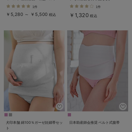
【出産後も長く使える】
1件
1件
￥5,280 ～ ￥5,500
￥1,320
税込
税込
犬印本舗 綿100％ガーゼ妊婦帯セッ
日本助産師会推奨 ベルト式腹帯
ト