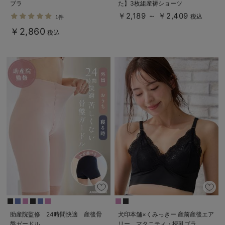
ブラ
た】3枚組産褥ショーツ
￥2,189 ～ ￥2,409
税込
1件
￥2,860
税込
助産院監修 24時間快適 産後骨
犬印本舗×くみっきー 産前産後エア
盤ガードル
リー マタニティ・授乳ブラ