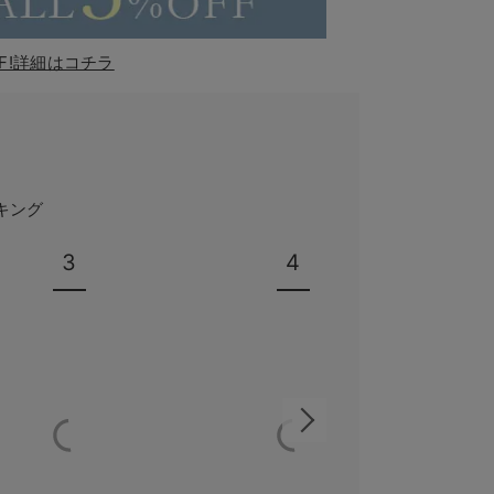
F!詳細はコチラ
キング
3
4