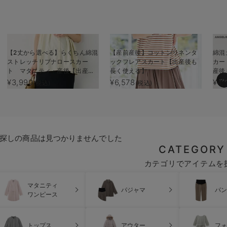
【2丈から選べる】らくちん綿混
【産前産後】コットンリネンタ
綿混
ストレッチリブナロースカー
ックフレアスカート【出産後も
カー
ト マタニティ・産後【出産後
長く使える】
産後
も長く使える】
¥3,990
¥6,578
¥4,
(税込)
(税込)
探しの商品は見つかりませんでした
CATEGORY
カテゴリでアイテムを
マタニティ
パジャマ
パン
ワンピース
トップス
アウター
フォ