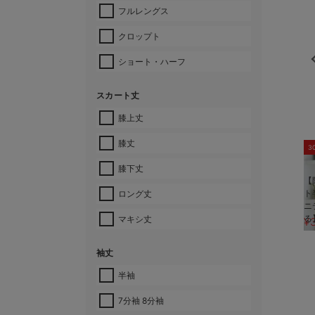
フルレングス
クロップト
ショート・ハーフ
スカート丈
膝上丈
膝丈
3
膝下丈
【
ト
ロング丈
ニ
る
マキシ丈
¥
袖丈
半袖
7分袖 8分袖