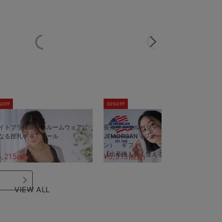
%OFF
30%OFF
5
イトブラ機能付 ルームウェアに
長袖サーマルパジャマ3点セット
半
なる授乳キャミソール
JEMORGAN（ジェーイーモーガ
J
ン） ギフト マタニティ・産後
ン
【出産後も長く使える】
【
5,215
¥5,313
¥
(税込)
(税込)
VIEW ALL