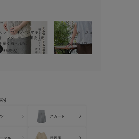
70%OFF
カットソーIラインマキシス
ナロースカート ジョーゼット
【産前産後
ト マタニティ・産後【出
風カットソー
スカート【
も長く着られる】
Rosemadame（ローズマダ
る】
ム） マタニティ・産後
990
¥3,839
¥1,643
(税込)
(税込)
(税
探す
ツ
スカート
ーマル
授乳服