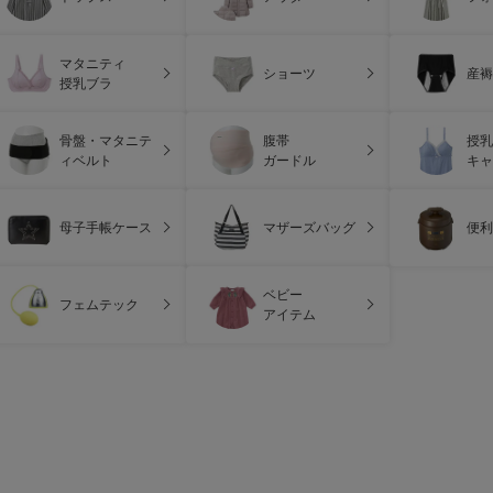
マタニティ
ショーツ
産褥
授乳ブラ
骨盤・マタニテ
腹帯
授乳
ィベルト
ガードル
キャ
母子手帳ケース
マザーズバッグ
便利
ベビー
フェムテック
アイテム