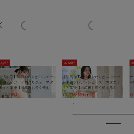
0%OFF
30%OFF
5
防汚加工】綿混やわらかスウェッ
【防汚加工】綿混やわらかスウェッ
ナ
半袖ティアードネグリジェ マタ
ト半袖フレアワンピース マタニテ
も
ティ・産後【出産後も長く使え
ィ・産後【出産後も長く使える】
】
3,492
¥3,492
¥
(税込)
(税込)