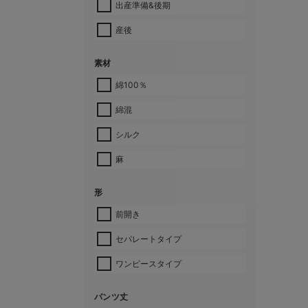
出産準備&後期
産後
素材
綿100％
綿混
シルク
麻
形
前開き
セパレートタイプ
ワンピースタイプ
パンツ丈