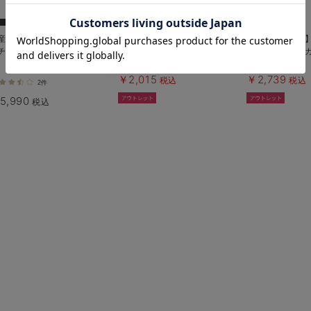
お気に入り商品を確認する
60%OFF
50%OFF
産前産後対応】フィットストレ
【産前産後対応】【2レングス展
【産前産後対応
チジョーゼットタイトスカート
開】麻レーヨンギャザースカート
イプギャザース
【出産後も長く使える】
長く使える】
￥2,015
￥2,739
税込
税込
2件
5,990
税込