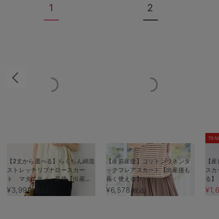
1
2
70%
【2丈から選べる】らくちん綿混
【産前産後】コットンリネンタ
【産
ストレッチリブナロースカー
ックフレアスカート【出産後も
スカ
ト マタニティ・産後【出産後
長く使える】
る】
も長く使える】
¥3,990
¥6,578
¥1,
(税込)
(税込)