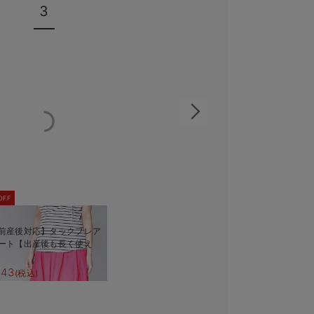
3
OFF
前産後対応】タックフレア
ート【出産後も長く使え
643
(税込)