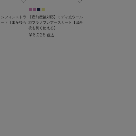
】シフォンストラ
【産前産後対応】ミディ丈ウール
カート【出産後も
混フラノフレアースカート【出産
後も長く使える】
￥6,028
税込