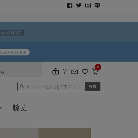
0
ちら
ト 膝丈