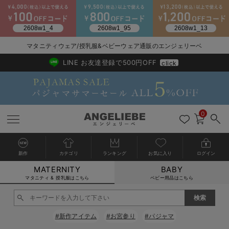
2026/NewArrival
送料495円(一部地域を除く) 7,700円以上で送料無料
マタニティウェア/授乳服&ベビーウェア通販のエンジェリーベ
LINE お友達登録で500円OFF
click
0
新作
カテゴリ
ランキング
お気に入り
ログイン
MATERNITY
BABY
戻る
戻る
戻る
戻る
戻る
戻る
戻る
戻る
戻る
戻る
戻る
戻る
戻る
戻る
戻る
戻る
戻る
戻る
戻る
戻る
戻る
戻る
戻る
戻る
戻る
戻る
戻る
戻る
戻る
戻る
戻る
カートに入れる
マタニティ & 授乳服はこちら
ベビー用品はこちら
マタニティウェア全て
マタニティ 下着・インナー全て
授乳服全て
マタニティ フォーマル全て
授乳用品全て
マタニティレッグウェア全て
マタニティ ボディケア全て
アウトレット全て
特集全て
再入荷全て
送料無料アイテム全て
ブラキャミ おまとめ
【37周年祭セール】
気温差別オススメアイ
マタニティウェア お
こだわりの履き心地！
出産準備応援割全て
春のマタニティワンピ
Gift Selection 
冬の冷え対策インナー
入院準備の持ち物チェ
冬のあったか特集全て
閉じる
マタニティ ワンピース
授乳ワンピース
マタニティ スーツ
妊婦用 抱き枕・授乳クッション
マタニティストッキング・タイツ
妊娠線クリーム
【アウトレット】ワンピース
抗菌防臭加工
再入荷｜インナー
授乳ブラ・マタニティブラ（マタニティインナー・産後用品）
ワンピース
【37周年祭セール】2
【15℃】3月下旬～
動きやすく着回しでき
強撚スムース(コスパ
【おまとめ割】パジャ
カジュアル
ジャケット派
マタニティパジャマ
【オフィスカジュアル
レギンスタイプ
【フォーマル】ワンピ
【ベビー】長袖
ハンカチ
快適ウェア10%OFF
セットアップ・ レイ
〜3,000円（税込）
薄くてあったか
入院してすぐ使うグッ
【冬のあったか特集】
#新作アイテム
#お宮参り
#パジャマ