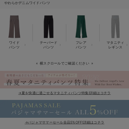
やわらかデニムワイドパンツ
erbaviva（エルバビーバ）
安心の日本製。先輩ママが買ってよかった！本当に必要な出産準備品
ハレの日に着るANGELIEBEのセレモニー
買って正解！高評価レビューアイテム
ワイド
テーパード
フレア
マタニティ
パンツ
パンツ
パンツ
レギンス
冬に可愛いニットがお得！
横スクロールでご確認ください
親子コーデ｜ママとベビーにおすすめ！
便利な育児家電
Gift Selection 出産祝い
→夏を快適に過ごせるマタニティパンツ特集!詳細はコチラ
ロンパースはいつからいつまで使う？選ぶポイントも解説！
保育園・入園準備特集
→パジャマサマーセール全品5%OFF!詳細はコチラ
ファルスカ