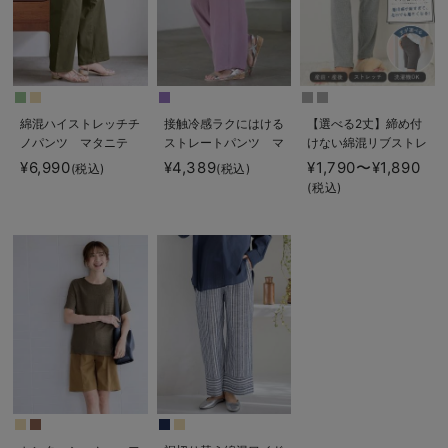
綿混ハイストレッチチ
接触冷感ラクにはける
【選べる2丈】締め付
ノパンツ マタニテ
ストレートパンツ マ
けない綿混リブストレ
ィ・産後【出産後も長
タニティ・産後
ートレギンス【産後ま
¥6,990
¥4,389
¥1,790〜¥1,890
(税込)
(税込)
く着られる】
Rosemadame（ロー
で長く使える】
(税込)
ズマダム）