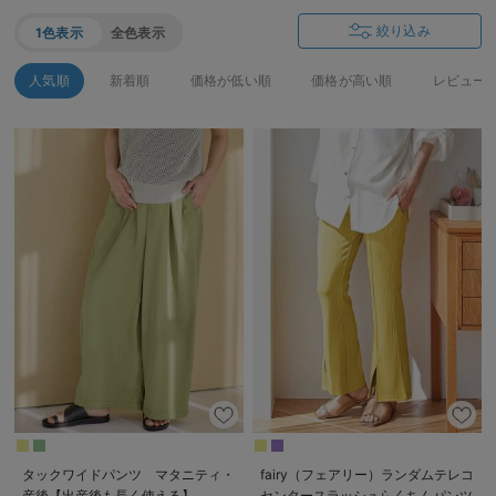
絞り込み
1色表示
全色表示
人気順
新着順
価格が低い順
価格が高い順
レビュー
タックワイドパンツ マタニティ・
fairy（フェアリー）ランダムテレコ
産後【出産後も長く使える】
センタースラッシュらくちんパンツ