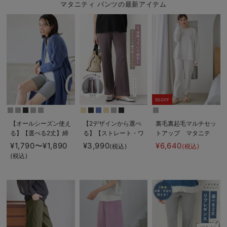
マタニティ パンツの最新アイテム
5%OFF
【オールシーズン使え
【2デザインから選べ
裏毛裏起毛マルチセッ
る】【選べる2丈】締
る】【ストレート・ワ
トアップ マタニテ
め付けない綿混リブス
イド】らくちん綿混ス
ィ・授乳パジャマ・ル
¥1,790〜¥1,890
¥3,990
¥6,640
(税込)
(税込)
トレートレギンス【産
トレッチリブパンツ
ームウェア・授乳服
(税込)
後まで長く使える】
マタニティ・産後【出
【出産後も長く使え
産後も長く使える】
る】