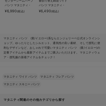
センターシームハーフ
裾切り替え綿混ワイド
パンツ マタニティ・
パンツ マタニティ・
産後【出産後も長く使
産後【出産後も長く使
¥6,990
¥6,490
(税込)
(税込)
える】
える】
マタニティ パンツ (黄/イエロー)系ならエンジェリーベ公式オンラインシ
ョップ。ゆったりとしたシルエット、通気性の良い素材、 そして授乳に便
利なデザインなど、おしゃれで可愛いマタニティ パンツ (黄/イエロー)の
定番アイテムから最新アイテムまでご購入いただけます。 マタニティウェ
ア・授乳服の新着アイテムをチェック！
マタニティ ワイド パンツ
マタニティ フレア パンツ
マタニティ スキニー パンツ
マタニティ関連のその他カテゴリから探す