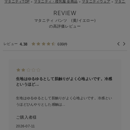
マタニティTOP
マタニティ・授乳服 全商品
マタニティウェア
マタニテ
＞
＞
＞
伸縮性の高いウエスト：
REVIEW
着脱しやすい設計：
マタニティ パンツ (黄/イエロー)
【1】
の高評価レビュー
【2】
負担軽減とシルエット維持：
【3】
レビュー
4.38
699件
生地はゆるゆるとして肌触りがよく心地よいです。冷感
というほど...
生地はゆるゆるとして肌触りがよく心地よいです。冷感とい
うほどひんやりとした感触は...
ご購入者様
2026-07-11