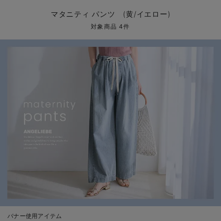
マタニティ パンツ
マタニティ ショーツ
授乳トップス
マタニティ オフィス 通勤服
授乳 ケープ
マタニティレギンス
【アウトレット】トップス・授乳トップス
透け防止
再入荷｜アウター
トップス
【37周年祭セール】4
【〜10℃】3月中旬
涼しくて可愛い「ワン
デニム
きれいめトップス派
マタニティインナー
【オフィスカジュアル
パンツタイプ
【フォーマル】ボトム
【ベビー】半袖
2WAYオール
Aライン ・フレアワ
〜5,000円（税込）
綿混素材
赤ちゃんへ使うもの
【冬のあったか特集】
マタニティ パンツ (黄/イエロー)
マタニティ スカート
妊婦帯・腹帯・産前ガードル
マタニティ ドレス（結婚式・お呼ばれ）
【アウトレット】ボトムス
見えてもカワイイ
パンツ
レギンス
きれいめスカート派
ベビー
【フォーマル】トップ
【ベビー】グッズ
コンビ肌着
Iライン ・タイトシ
〜10,000円（税込）
腹巻・ひざ上パンツ
産後に使うグッズ
【冬のあったか特集】
対象商品 4件
マタニティ トップス
マタニティ 授乳 キャミソール
マタニティ フォーマル パンツ・ボトムス
【アウトレット】パジャマ
コットン素材
スカート
オフィス
きれいめ美脚パンツ派
短肌着
快適ウェア10%OFF
ジャンパースカート/
10,001円（税込）〜
保温&リカバリー
【冬のあったか特集】
マタニティ アウター（コート）・ママコート
産褥ショーツ
【アウトレット】インナー
冷房対策
パジャマ
ツィード派
セット
ワーク・オフィス
女の子におススメのギ
レギンス・タイツ
骨盤・マタニティベルト （妊娠中・産後）
【アウトレット】ベビー
接触冷感素材
インナー
MAX55%OFF ブラッ
王道シンプル派
カジュアル
男の子におススメのギ
カップ付きインナー
産後 ガードル インナー
Tシャツブラ
雑貨
セットアップ派
フォーマル / オケー
定番ギフト
あったか度◎
マタニティ 腹巻き
ブラトップ
ベビー
あったかアイテム｜ベ
もらって嬉しいギフト
裏起毛素材
親子セット
かわいくておもしろい
快適機能ウェア特集 トップス
何枚あっても嬉しいア
快適機能ウェア特集 ボトムス
長く使えるアイテム
快適機能ウェア特集 パジャマ
お部屋映えアイテム
バナー使用アイテム