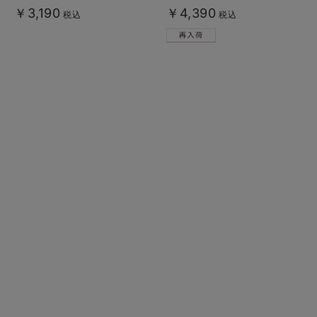
る】
￥3,190
￥4,390
税込
税込