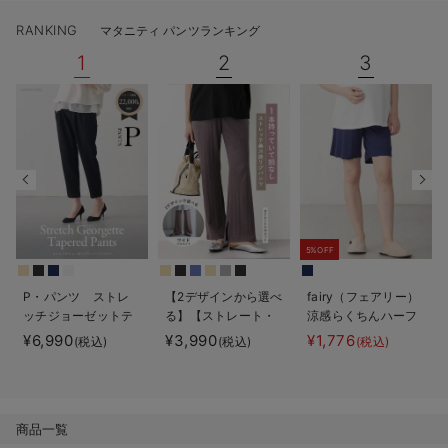
デロンギ
RANKING
マタニティ パンツランキング
1
2
3
入院準備の持ち物チェック
5%OFF
P・パンツ ストレ
【2デザインから選べ
fairy（フェアリー）
ッチジョーゼットテ
る】【ストレート・
涼感らくちんハーフ
ーパード
ワイド】らくちん綿
パンツ マタニテ
¥6,990
¥3,990
¥1,776
(税込)
(税込)
(税込)
混ストレッチリブパ
ィ・産後【出産後も
ンツ マタニティ・
長く使える】
産後【出産後も長く
使える】
商品一覧