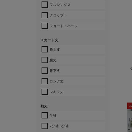
フルレングス
クロップト
ショート・ハーフ
スカート丈
膝上丈
膝丈
膝下丈
ロング丈
マキシ丈
袖丈
3
半袖
【
ト
7分袖 8分袖
ニ