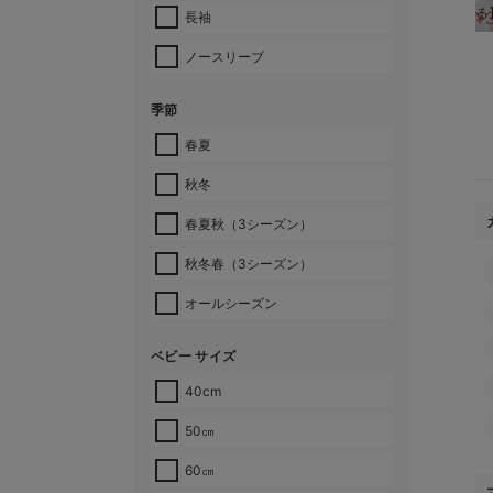
る
¥
長袖
ノースリーブ
季節
春夏
秋冬
春夏秋（3シーズン）
秋冬春（3シーズン）
オールシーズン
ベビー サイズ
40cm
50㎝
60㎝