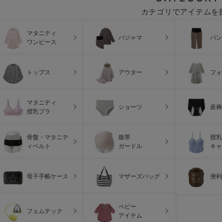
カテゴリでアイテムを
マタニティ
パジャマ
パン
ワンピース
トップス
アウター
フォ
マタニティ
ショーツ
産褥
授乳ブラ
骨盤・マタニテ
腹帯
授乳
ィベルト
ガードル
キャ
母子手帳ケース
マザーズバッグ
便利
ベビー
フェムテック
アイテム