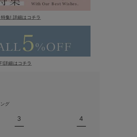
特集! 詳細はコチラ
F!詳細はコチラ
キング
3
4