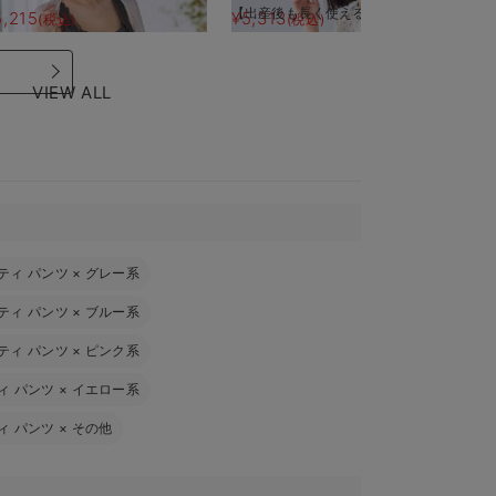
【出産後も長く使える】
【
5,215
¥5,313
¥
(税込)
(税込)
VIEW ALL
ティ パンツ
×
グレー系
ティ パンツ
×
ブルー系
ティ パンツ
×
ピンク系
ィ パンツ
×
イエロー系
ィ パンツ
×
その他