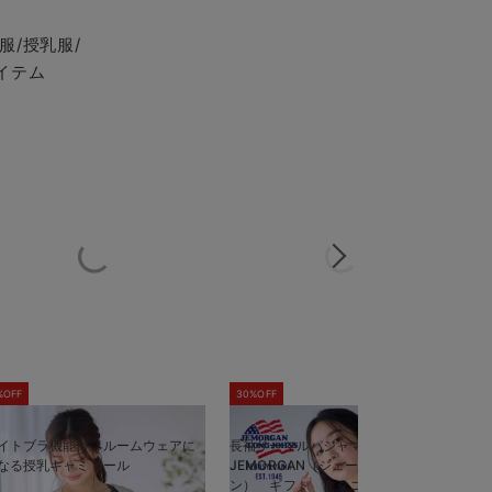
服/授乳服/
イテム
%OFF
30%OFF
5
イトブラ機能付 ルームウェアに
長袖サーマルパジャマ3点セット
半
なる授乳キャミソール
JEMORGAN（ジェーイーモーガ
J
ン） ギフト マタニティ・産後
ン