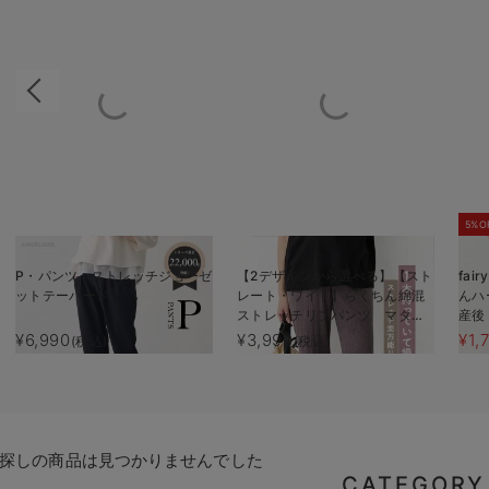
5%O
P・パンツ ストレッチジョーゼ
【2デザインから選べる】【スト
fa
ットテーパード
レート・ワイド】らくちん綿混
んハ
ストレッチリブパンツ マタニ
産後
ティ・産後【出産後も長く使え
¥6,990
¥3,990
¥1,
(税込)
(税込)
る】
探しの商品は見つかりませんでした
CATEGORY