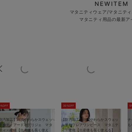
NEWITEM
マタニティウェア/マタニティ
マタニティ用品の最新ア
0%OFF
30%OFF
5
防汚加工】綿混やわらかスウェッ
【防汚加工】綿混やわらかスウェッ
ナ
半袖ティアードネグリジェ マタ
ト半袖フレアワンピース マタニテ
も
ティ・産後【出産後も長く使え
ィ・産後【出産後も長く使える】