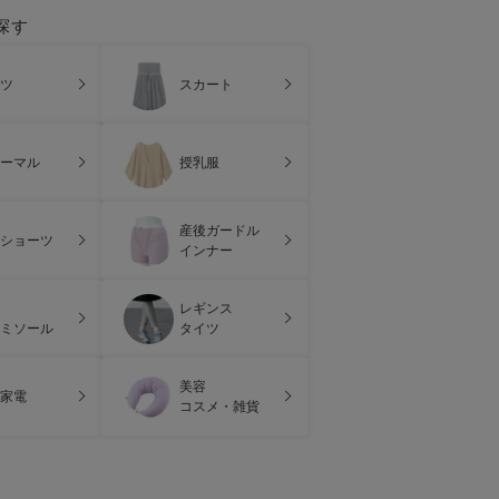
探す
ツ
スカート
ーマル
授乳服
産後ガードル
ショーツ
インナー
レギンス
ミソール
タイツ
美容
家電
コスメ・雑貨