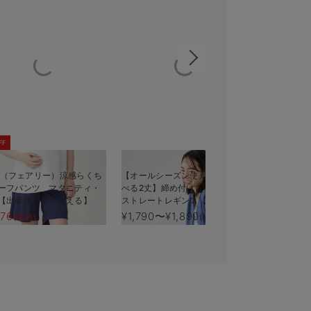
FF
iry（フェアリー）涼感らくち
【オールシーズン使える】【選
裾が床につ
ーフパンツ マタニティ・
べる2丈】締め付けない綿混リブ
できるラン
【出産後も長く使える】
ストレートレギンス【産後まで
パンツ マ
長く使える】
産後も長く
776
¥1,790〜¥1,890
¥5,990
(税込)
(税込)
(税