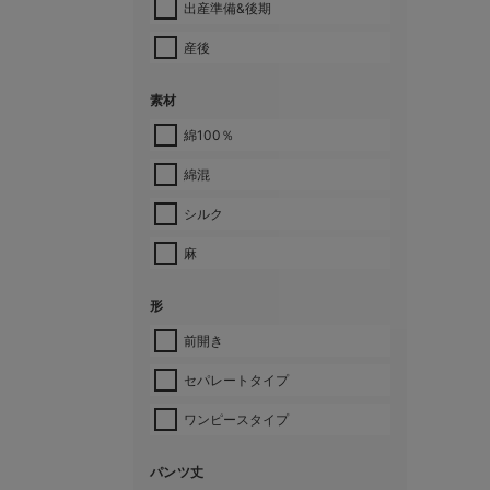
出産準備&後期
産後
素材
綿100％
綿混
シルク
麻
形
前開き
セパレートタイプ
ワンピースタイプ
パンツ丈