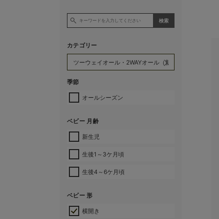
カテゴリー
季節
オールシーズン
ベビー 月齢
新生児
生後1～3ケ月頃
生後4～6ケ月頃
ベビー 形
横開き