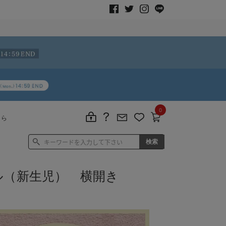
0
ちら
ル（新生児） 横開き