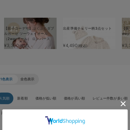
【親子コーデ可】ぷくぷくダブ
出産準備チェリー柄3点セット
【親
ルガーゼ ツーウェイオール
wa
（2wayオール） ロンパース
¥3,390
¥4,490
¥3,
(税込)
(税込)
1色表示
全色表示
人気順
新着順
価格が低い順
価格が高い順
レビュー件数が多い順
商品一覧