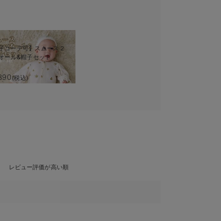
子コーデ可】スムース２
yオール&帽子セット
390
(税込)
レビュー評価が高い順