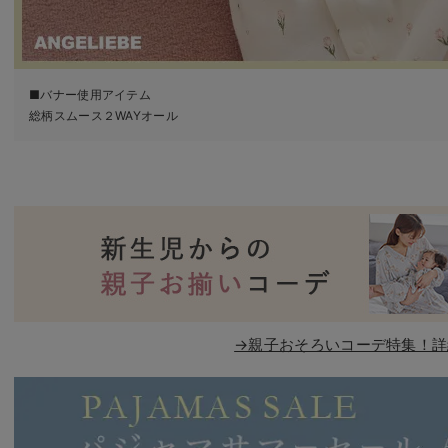
■バナー使用アイテム
総柄スムース２WAYオール
→親子おそろいコーデ特集！詳