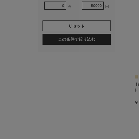
円
円
リセット
この条件で絞り込む
【
ト
￥