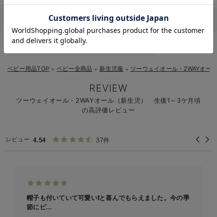
お気に入り商品を確認する
その他
ベビー服・新生児服・ベビー用品のTOPページはこちら
ベビー用品TOP
ベビー全商品
新生児服
ツーウェイオール・2WAYオー
＞
＞
＞
REVIEW
ツーウェイオール・2WAYオール（新生児） 生後1～3ケ月頃
の高評価レビュー
レビュー
4.54
37件
帽子も付いていて可愛い❗️と喜んでもらえました。今の季
節にピ...