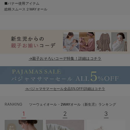
■バナー使用アイテム
ベビー リュック
erbaviva（エルバビーバ）
総柄スムース２WAYオール
ベビー 小物
安心の日本製。先輩ママが買ってよかった！本当に必要な出産準備品
ハレの日に着るANGELIEBEのセレモニー
買って正解！高評価レビューアイテム
冬に可愛いニットがお得！
→親子おそろいコーデ特集！詳細はコチラ
親子コーデ｜ママとベビーにおすすめ！
便利な育児家電
Gift Selection 出産祝い
→パジャマサマーセール全品5%OFF!詳細はコチラ
ロンパースはいつからいつまで使う？選ぶポイントも解説！
RANKING
ツーウェイオール・2WAYオール（新生児）ランキング
保育園・入園準備特集
1
2
3
ファルスカ