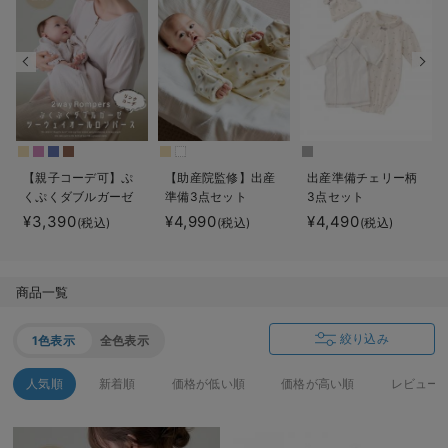
デロンギ
入院準備の持ち物チェック
【親子コーデ可】ぷ
【助産院監修】出産
出産準備チェリー柄
くぷくダブルガーゼ
準備3点セット
3点セット
ツーウェイオール
¥3,390
¥4,990
¥4,490
(税込)
(税込)
(税込)
（2wayオール） ロ
ンパース
商品一覧
絞り込み
1色表示
全色表示
人気順
新着順
価格が低い順
価格が高い順
レビュー