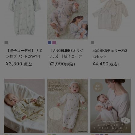
【親子コーデ可】リボ
【ANGELIEBEオリジ
出産準備チェリー柄3
ン柄プリント2WAYオ
ナル】【親子コーデ
点セット
ール
可】スムース2WAYオ
¥3,300
¥2,990
¥4,490
(税込)
(税込)
(税込)
ール