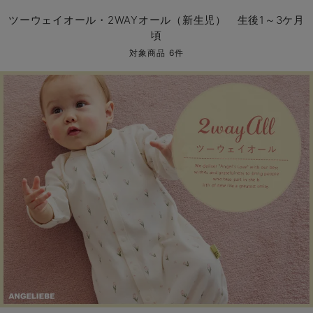
コンビ肌着・新生児/ベビー肌着
ベビー ワンピース
ベビー袴
ベビー ブランケット・タオルケット
子育て便利家電
抱っこ紐
夏のお役立ちベビーウェア
【アウトレット】トップス・授乳トップス
透け防止
再入荷｜アウター
トップス
【37周年祭セール】4
【〜10℃】3月中旬
涼しくて可愛い「ワン
デニム
きれいめトップス派
マタニティインナー
【オフィスカジュアル
パンツタイプ
【フォーマル】ボトム
【ベビー】半袖
2WAYオール
Aライン ・フレアワ
〜5,000円（税込）
綿混素材
赤ちゃんへ使うもの
【冬のあったか特集】
ツーウェイオール・2WAYオール（新生児） 生後1～3ケ月
頃
ツーウェイオール・2WAYオール（新生児）
ベビー パンツ
おくるみ（新生児）
プレイマット・ベビー マット
ベビーケープ
シンカーパイル特集
【アウトレット】ボトムス
見えてもカワイイ
パンツ
レギンス
きれいめスカート派
ベビー
【フォーマル】トップ
【ベビー】グッズ
コンビ肌着
Iライン ・タイトシ
〜10,000円（税込）
腹巻・ひざ上パンツ
産後に使うグッズ
【冬のあったか特集】
対象商品 6件
ベビー ブルマ
ベビー 雑貨 小物
ベビーの動物なりきり特集
【アウトレット】パジャマ
コットン素材
スカート
オフィス
きれいめ美脚パンツ派
短肌着
快適ウェア10%OFF
ジャンパースカート/
10,001円（税込）〜
保温&リカバリー
【冬のあったか特集】
ベビー スカート
ベビー安全グッズ
ベビー 夏のお役立ちグッズ特集
【アウトレット】インナー
冷房対策
パジャマ
ツィード派
セット
ワーク・オフィス
女の子におススメのギ
レギンス・タイツ
ベビートップス
ベビーおもちゃ
【素材別】ベビーロンパース特集
【アウトレット】ベビー
接触冷感素材
インナー
MAX55%OFF ブラッ
王道シンプル派
カジュアル
男の子におススメのギ
カップ付きインナー
ベビー アウター
メモリアルグッズ
袴ロンパース特集
Tシャツブラ
雑貨
セットアップ派
フォーマル / オケー
定番ギフト
あったか度◎
ベビー セットアップ
授乳・調乳・お食事
ブラトップ
ベビー
あったかアイテム｜ベ
もらって嬉しいギフト
裏起毛素材
スタイ・よだれかけ（新生児・ベビー）
哺乳瓶
親子セット
かわいくておもしろい
ベビー帽子（新生児・乳児）
赤ちゃん 洗剤・洗濯用品・お掃除
快適機能ウェア特集 トップス
何枚あっても嬉しいア
新生児スリーパー・ベビーパジャマ
赤ちゃん お風呂・ベビースキンケア
快適機能ウェア特集 ボトムス
長く使えるアイテム
おむつ関連グッズ
快適機能ウェア特集 パジャマ
ベビーシューズ・ファーストシューズ・ベビー靴下
お部屋映えアイテム