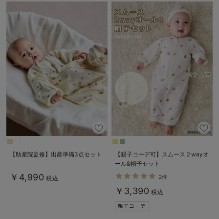
【助産院監修】出産準備3点セット
【親子コーデ可】スムース２wayオ
ール&帽子セット
￥4,990
2件
税込
￥3,390
税込