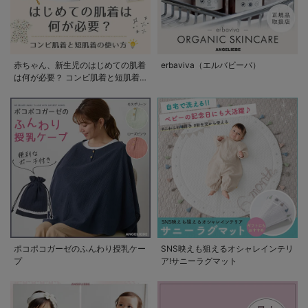
赤ちゃん、新生児のはじめての肌着
erbaviva（エルバビーバ）
は何が必要？ コンビ肌着と短肌着
の使い方
ポコポコガーゼのふんわり授乳ケー
SNS映えも狙えるオシャレインテリ
プ
ア!サニーラグマット