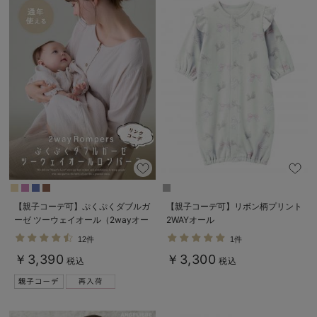
【親子コーデ可】ぷくぷくダブルガ
【親子コーデ可】リボン柄プリント
ーゼ ツーウェイオール（2wayオー
2WAYオール
ル） ロンパース
12件
1件
￥3,390
￥3,300
税込
税込