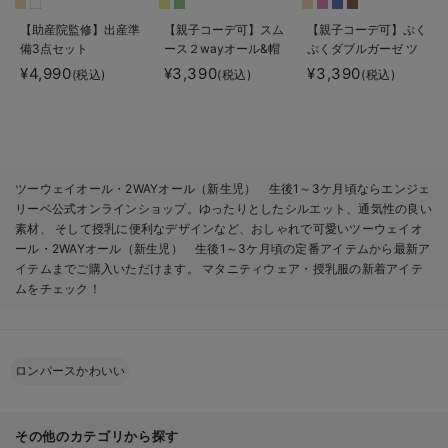
【助産院監修】出産準
【親子コーデ可】スム
【親子コーデ可】ぷく
備3点セット
ース２wayオール&帽
ぷくダブルガーゼ ツ
子セット
ーウェイオール
¥4,990
¥3,390
¥3,390
(税込)
(税込)
(税込)
（2wayオール） ロン
パース
ツーウェイオール・2WAYオール（新生児） 生後1～3ケ月頃ならエンジェ
リーベ公式オンラインショップ。ゆったりとしたシルエット、通気性の良い
素材、 そして授乳に便利なデザインなど、おしゃれで可愛いツーウェイオ
ール・2WAYオール（新生児） 生後1～3ケ月頃の定番アイテムから最新ア
イテムまでご購入いただけます。 マタニティウェア・授乳服の新着アイテ
ムをチェック！
ロンパースかわいい
その他のカテゴリから探す