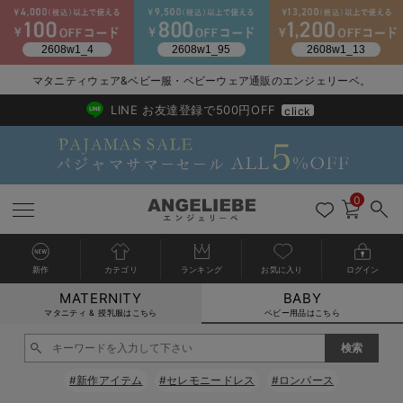
2026/NewArrival
送料495円(一部地域を除く) 7,700円以上で送料無料
マタニティウェア&ベビー服・ベビーウェア通販のエンジェリーベ。
LINE お友達登録で500円OFF
click
0
新作
カテゴリ
ランキング
お気に入り
ログイン
MATERNITY
BABY
戻る
戻る
戻る
戻る
戻る
戻る
戻る
戻る
戻る
戻る
戻る
戻る
戻る
戻る
戻る
戻る
戻る
戻る
戻る
戻る
戻る
戻る
戻る
戻る
戻る
戻る
戻る
戻る
戻る
戻る
戻る
カートに入れる
マタニティ & 授乳服はこちら
ベビー用品はこちら
新生児服全て
ベビー服全て
シーズンアイテム全て
ベビー・新生児 寝具全て
ベビー 雑貨全て
お出かけグッズ全て
ベビー｜季節の特集全て
アウトレット全て
特集全て
再入荷全て
送料無料アイテム全て
ブラキャミ おまとめ
【37周年祭セール】
気温差別オススメアイ
マタニティウェア お
こだわりの履き心地！
出産準備応援割全て
春のマタニティワンピ
Gift Selection 
冬の冷え対策インナー
入院準備の持ち物チェ
冬のあったか特集全て
閉じる
出産準備
ロンパース・カバーオール
甚平・浴衣
ベビーベッド・布団 （ベビー・新生児）
ベビーカー
猛暑からベビーを守るひんやりグッズ
【アウトレット】ワンピース
抗菌防臭加工
再入荷｜インナー
ベビーチェア（ハイローチェア）・ベビーラック
ワンピース
【37周年祭セール】2
【15℃】3月下旬～
動きやすく着回しでき
強撚スムース(コスパ
【おまとめ割】パジャ
カジュアル
ジャケット派
マタニティパジャマ
【オフィスカジュアル
レギンスタイプ
【フォーマル】ワンピ
【ベビー】長袖
ハンカチ
快適ウェア10%OFF
セットアップ・ レイ
〜3,000円（税込）
薄くてあったか
入院してすぐ使うグッ
【冬のあったか特集】
#新作アイテム
#セレモニードレス
#ロンパース