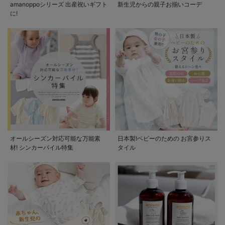
amanoppoシリーズ 出産祝いギフト
新生児からの親子お揃いコーデ
に!
オールシーズン対応可能な万能素
日本製!ベビーのための お宮参りス
材! シンカーパイル特集
タイル