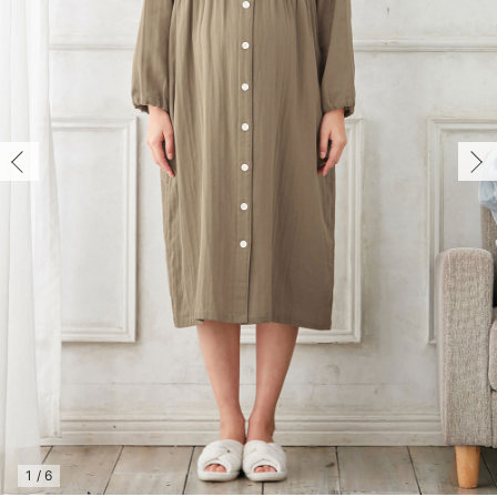
マタニティ パンツ
マタニティ ショーツ
授乳トップス
マタニティ オフィス 通勤服
授乳 ケープ
マタニティレギンス
【アウトレット】トップス・授乳トップス
透け防止
再入荷｜アウター
トップス
【37周年祭セール】4
【〜10℃】3月中旬
涼しくて可愛い「ワン
デニム
きれいめトップス派
マタニティインナー
【オフィスカジュアル
パンツタイプ
【フォーマル】ボトム
【ベビー】半袖
2WAYオール
Aライン ・フレアワ
〜5,000円（税込）
綿混素材
赤ちゃんへ使うもの
【冬のあったか特集】
マタニティ スカート
妊婦帯・腹帯・産前ガードル
マタニティ ドレス（結婚式・お呼ばれ）
【アウトレット】ボトムス
見えてもカワイイ
パンツ
レギンス
きれいめスカート派
ベビー
【フォーマル】トップ
【ベビー】グッズ
コンビ肌着
Iライン ・タイトシ
〜10,000円（税込）
腹巻・ひざ上パンツ
産後に使うグッズ
【冬のあったか特集】
マタニティ トップス
マタニティ 授乳 キャミソール
マタニティ フォーマル パンツ・ボトムス
【アウトレット】パジャマ
コットン素材
スカート
オフィス
きれいめ美脚パンツ派
短肌着
快適ウェア10%OFF
ジャンパースカート/
10,001円（税込）〜
保温&リカバリー
【冬のあったか特集】
マタニティ アウター（コート）・ママコート
産褥ショーツ
【アウトレット】インナー
冷房対策
パジャマ
ツィード派
セット
ワーク・オフィス
女の子におススメのギ
レギンス・タイツ
骨盤・マタニティベルト （妊娠中・産後）
【アウトレット】ベビー
接触冷感素材
インナー
MAX55%OFF ブラッ
王道シンプル派
カジュアル
男の子におススメのギ
カップ付きインナー
産後 ガードル インナー
Tシャツブラ
雑貨
セットアップ派
フォーマル / オケー
定番ギフト
あったか度◎
マタニティ 腹巻き
ブラトップ
ベビー
あったかアイテム｜ベ
もらって嬉しいギフト
裏起毛素材
親子セット
かわいくておもしろい
快適機能ウェア特集 トップス
何枚あっても嬉しいア
快適機能ウェア特集 ボトムス
長く使えるアイテム
快適機能ウェア特集 パジャマ
お部屋映えアイテム
1
/
6