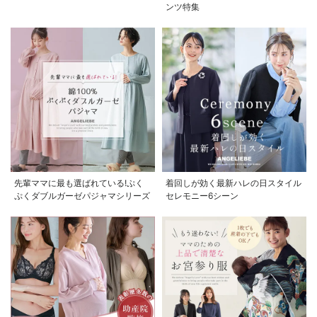
ンツ特集
先輩ママに最も選ばれている!ぷく
着回しが効く最新ハレの日スタイル
ぷくダブルガーゼパジャマシリーズ
セレモニー6シーン