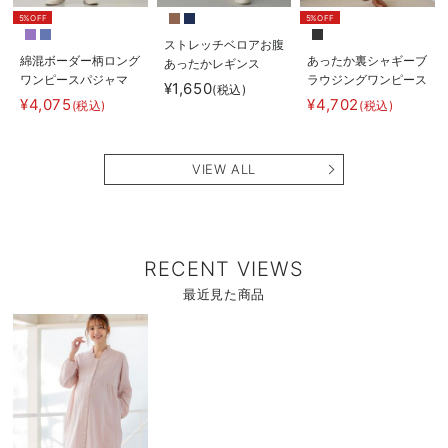
5%OFF
5%OFF
ストレッチベロアお腹
綿混ボーダー柄ロング
あったか裏シャギーブ
あったかレギンス
ワンピースパジャマ
ラウジングワンピース
fairy（フェアリー）
¥1,650
(税込)
マタニティ・授乳パジ
パジャマ fairy（フェ
マタニティ・産後
¥4,075
¥4,702
(税込)
(税込)
ャマ【出産後も長く使
アリー）マタニティ・
【出産後も長く使え
える】fairy（フェア
産後 【出産後も長く
る】
リー）
使える】
VIEW ALL
RECENT VIEWS
最近見た商品
商
品
詳
細
を
見
る