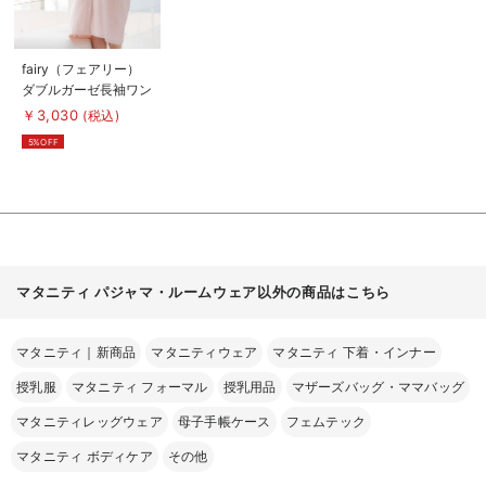
商
fairy（フェアリー）
品
ダブルガーゼ長袖ワン
詳
細
ピース ネグリジェパ
￥3,030
(税込)
を
ジャマ（フロントスナ
見
5%OFF
る
ップ） マタニティ・
授乳パジャマ
マタニティ パジャマ・ルームウェア以外の商品はこちら
マタニティ｜新商品
マタニティウェア
マタニティ 下着・インナー
授乳服
マタニティ フォーマル
授乳用品
マザーズバッグ・ママバッグ
マタニティレッグウェア
母子手帳ケース
フェムテック
マタニティ ボディケア
その他