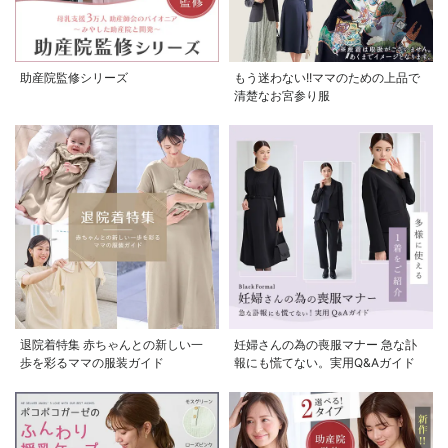
助産院監修シリーズ
もう迷わない!!ママのための上品で
清楚なお宮参り服
退院着特集 赤ちゃんとの新しい一
妊婦さんの為の喪服マナー 急な訃
歩を彩るママの服装ガイド
報にも慌てない。実用Q&Aガイド