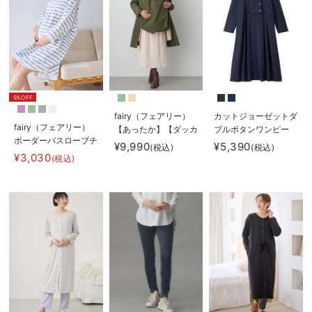
5%OFF
fairy（フェアリー）
カットジョーゼットダ
fairy（フェアリー）
【あったか】【ダッカ
ブルボタンワンピー
ボーダーバスローブチ
ー付】フーデットママ
ス マタニティ・授乳
¥9,990
¥5,390
(税込)
(税込)
ュニック
コート マタニティ・
服【出産後も長く使え
¥3,030
(税込)
産後服【出産後も長く
る】fairy（フェアリ
使える】
ー）