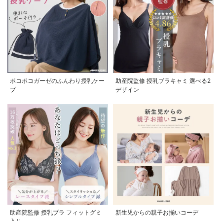
ポコポコガーゼのふんわり授乳ケー
助産院監修 授乳ブラキャミ 選べる2
プ
デザイン
助産院監修 授乳ブラ フィットグミ
新生児からの親子お揃いコーデ