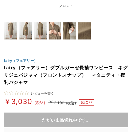
erbaviva（エルバビーバ）
フロント
安心の日本製。先輩ママが買ってよかった！本当に必要な出産準備品
ハレの日に着るANGELIEBEのセレモニー
買って正解！高評価レビューアイテム
冬に可愛いニットがお得！
fairy（フェアリー）
親子コーデ｜ママとベビーにおすすめ！
fairy（フェアリー）ダブルガーゼ長袖ワンピース ネグ
リジェパジャマ（フロントスナップ） マタニティ・授
便利な育児家電
乳パジャマ
Gift Selection 出産祝い
レビューを書く
￥3,030
ロンパースはいつからいつまで使う？選ぶポイントも解説！
￥
5%OFF
(税込)
3,190
(税込)
保育園・入園準備特集
ただいま品切れ中です。
ファルスカ