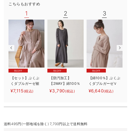
こちらもおすすめ
デロンギ
1
2
3
入院準備の持ち物チェック
5%OFF
5%OFF
5%OFF
【セット】ぷくぷ
【防汚加工】
【綿100％】ぷくぷ
くダブルガーゼ裾
【2WAY】綿100％
くダブルガーゼＶ
2
ティアード3WAYワ
前開き長袖ネグリ
ネックワンピ＆産
バ
¥7,115
¥3,790
¥6,640
¥
(税込)
(税込)
(税込)
ンピース＆産後も
ジェ マタニテ
前産後使えるレギ
使えるレギンスパ
ィ・授乳パジャマ
ンスパジャマ マ
ジャマ マタニテ
【産後も長く着れ
タニティ・授乳パ
ィ・授乳パジャマ
る】
ジャマ【親子コー
デ可】
送料495円(一部地域を除く) 7,700円以上で送料無料