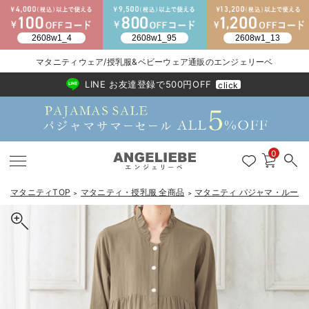
2026/NewArrival
送料495円(一部地域を除く) 7,700円以上で送料無料
マタニティウェア/授乳服&ベビーウェア通販のエンジェリーベ
LINE お友達登録で500円OFF
click
0
マタニティTOP
マタニティ・授乳服 全商品
マタニティ パジャマ・ルーム
＞
＞
戻る
戻る
戻る
戻る
戻る
戻る
戻る
戻る
戻る
戻る
戻る
戻る
戻る
戻る
戻る
戻る
戻る
戻る
戻る
戻る
戻る
戻る
戻る
戻る
戻る
戻る
戻る
戻る
戻る
戻る
戻る
マタニティウェア全て
マタニティ 下着・インナー全て
授乳服全て
マタニティ フォーマル全て
授乳用品全て
マタニティレッグウェア全て
マタニティ ボディケア全て
アウトレット全て
特集全て
再入荷全て
送料無料アイテム全て
ブラキャミ おまとめ
【37周年祭セール】
気温差別オススメアイ
マタニティウェア お
こだわりの履き心地！
出産準備応援割全て
春のマタニティワンピ
Gift Selection 
冬の冷え対策インナー
入院準備の持ち物チェ
冬のあったか特集全て
マタニティ ワンピース
授乳ワンピース
マタニティ スーツ
妊婦用 抱き枕・授乳クッション
マタニティストッキング・タイツ
妊娠線クリーム
【アウトレット】ワンピース
抗菌防臭加工
再入荷｜インナー
授乳ブラ・マタニティブラ（マタニティインナー・産後用品）
ワンピース
【37周年祭セール】2
【15℃】3月下旬～
動きやすく着回しでき
強撚スムース(コスパ
【おまとめ割】パジャ
カジュアル
ジャケット派
マタニティパジャマ
【オフィスカジュアル
レギンスタイプ
【フォーマル】ワンピ
【ベビー】長袖
ハンカチ
快適ウェア10%OFF
セットアップ・ レイ
〜3,000円（税込）
薄くてあったか
入院してすぐ使うグッ
【冬のあったか特集】