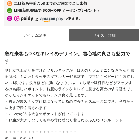
土日祝も
午前7:59までのご注文で当日出荷
LINE新規登録で 500円OFF クーポンプレゼント
も使える。
と
アイテム説明
サイズ・詳細
急な来客もOKなキレイめデザイン。着心地の良さも魅力で
す
少し立ち上がりを付けたフリルネックが、ほんのりフェミニンなきちんと感
を演出。ふんわりタッチのダブルガーゼ素材で、ママにもベビーにも気持ち
いい1枚です。洗うほどに肌になじみ、ふっくら感や吸汗性などがアップす
るのも嬉しいポイント。お腹のラインをキレイに見せる高めの切り替えで、
ゆったりシルエットでもバランス良く見えます。
・胸元が裏スナップ仕様になっているので授乳もスムーズにでき、産前から
産後まで長く着られます
・スマホが入る大きめポケットが付いています
・お腹が大きくなっても締め付け感なく着られるふんわりシルエット
＊＊＊＊＊＊＊＊＊＊＊＊＊＊＊＊＊＊＊
透け感：ややあり