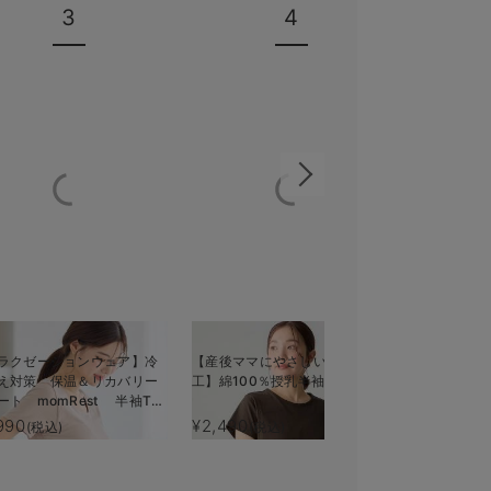
3
4
ラクゼーションウェア】冷
【産後ママにやさしい防汚加
ストレッチ
え対策 保温＆リカバリー
工】綿100％授乳半袖TEE
チスリーブ
ート momRest 半袖Tシ
ィ・授乳服
 efe×ANGELIEBEコラボ
る】
990
¥2,490
¥4,708
(税込)
(税込)
(税
子 日本製