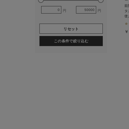
前
円
円
タ
使
リセット
￥
この条件で絞り込む