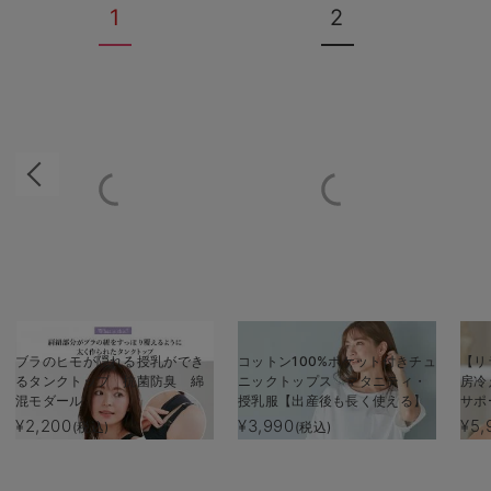
1
2
ブラのヒモが隠れる授乳ができ
コットン100%ポケット付きチュ
【リ
るタンクトップ 抗菌防臭 綿
ニックトップス マタニティ・
房冷
混モダール
授乳服【出産後も長く使える】
サポ
ャツ
¥2,200
¥3,990
¥5,
(税込)
(税込)
光電