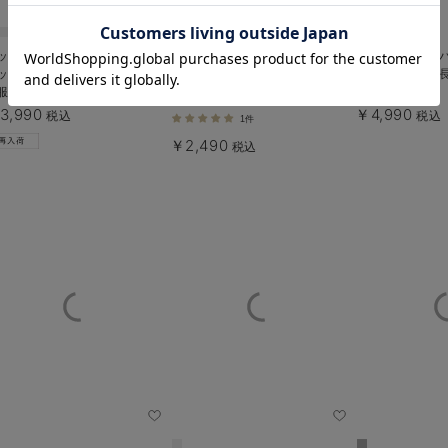
お気に入り商品を確認する
ットン100%ポケット付きチュ
【産後ママにやさしい防汚加工】
前開きプルオーバ
ックトップス マタニティ・授
綿100％授乳半袖TEE
産後【出産後も
服【出産後も長く使える】
3,990
￥4,990
税込
税込
1件
￥2,490
税込