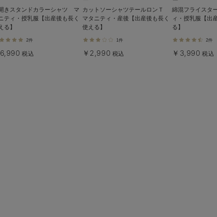
開きスタンドカラーシャツ マ
カットソーシャツテールロンＴ
綿混フライスタ
ニティ・授乳服【出産後も長く
マタニティ・産後【出産後も長く
ィ・授乳服【出
える】
使える】
る】
2件
1件
2件
6,990
￥2,990
￥3,990
税込
税込
税込