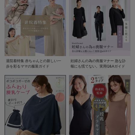
退院着特集 赤ちゃんとの新しい一
妊婦さんの為の喪服マナー 急な訃
歩を彩るママの服装ガイド
報にも慌てない。実用Q&Aガイド