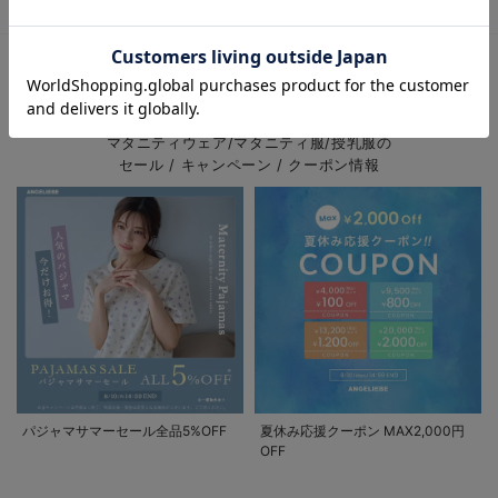
マタニティウェアはいつから着始めれば良い？
お気に入り商品を確認する
サイズが調整できるもの：
マタニティTOP
マタニティ・授乳服 全商品
マタニティウェア
＞
＞
EVENT
肌に優しい素材と縫製：
マタニティウェア/マタニティ服/授乳服の
セール / キャンペーン / クーポン情報
産後も着られるデザイン：
パジャマサマーセール全品5%OFF
夏休み応援クーポン MAX2,000円
OFF