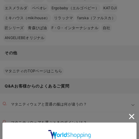
エスメラルダ
ベベオレ
Ergobaby（エルゴベビー）
KATOJI
ミキハウス（mikihouse）
リラックマ
farska（ファルスカ）
匠シリーズ
青森ひば油
F・O・インターナショナル
自社
ANGELIEBEオリジナル
その他
マタニティのTOPページはこちら
Q&Aお客様からのよくあるご質問
マタニティウェアと普通の服は何が違うの？
マタニティウェアを選ぶときのポイントは？
綺麗なシルエット：