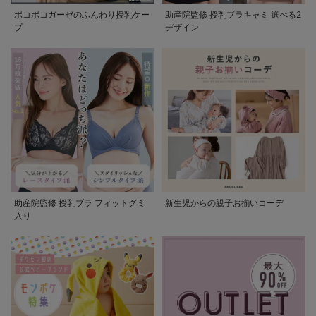
ポコポコガーゼのふんわり授乳ケー
助産院監修 授乳ブラキャミ 選べる2
プ
デザイン
助産院監修 授乳ブラ フィットグミ
新生児からの親子お揃いコーデ
入り