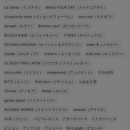
La Stella（ラ ステラ）
MAKE YOUR DAY（メイクユアデイ）
Vicente for mom（ヴィセンテフォーマム）
moc mof（モクモフ）
Seraph（セラフ）
Boribon oeuf（ボリボンウーフ）
BIJOUX＆BEE（ビジュー＆ビー）
CYBEX（サイベックス）
OCEAN＆GROUND（オーシャン＆グラウンド）
mela-B（メラビー）
Caldia（カルディア）
Carter’s（カーターズ）
Kids zoo（キッズズー）
CLOUDY FINE LATER（クラウディファインレター）
coto cotte（コトコト）
Ampersand（アンパサンド）
F.O.KIDS
BIT’Z（ビッツ）
Petit jam（プチジャム）
ちあき工房
10mois（ディモア）
Nebio（ネビオ）
gelato pique（ジェラートピケ）
RUGGED WORKS（ラゲッドワークス）
amabro（アマブロ）
Vulli（ヴュリ）
ベビーレギンス
アダーカバーズ
ドクターベッタ
ピジョン
アップリカ
フェリーべ
De'Longhi（デロンギ）