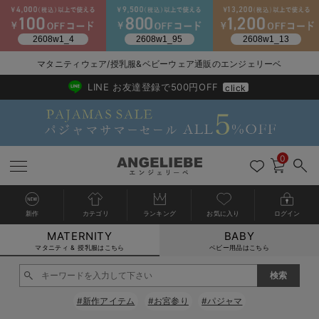
マタニティウェア/授乳服&ベビーウェア通販のエンジェリーベ
2026/NewArrival
送料495円(一部地域を除く) 7,700円以上で送料無料
LINE お友達登録で500円OFF
click
0
新作
カテゴリ
ランキング
お気に入り
ログイン
MATERNITY
BABY
戻る
戻る
戻る
戻る
戻る
戻る
戻る
戻る
戻る
戻る
戻る
戻る
戻る
戻る
戻る
戻る
戻る
戻る
戻る
戻る
戻る
戻る
戻る
戻る
戻る
戻る
戻る
戻る
戻る
戻る
戻る
カートに入れる
マタニティ & 授乳服はこちら
ベビー用品はこちら
マタニティウェア全て
マタニティ 下着・インナー全て
授乳服全て
マタニティ フォーマル全て
授乳用品全て
マタニティレッグウェア全て
マタニティ ボディケア全て
アウトレット全て
特集全て
再入荷全て
送料無料アイテム全て
ブラキャミ おまとめ
【37周年祭セール】
気温差別オススメアイ
マタニティウェア お
こだわりの履き心地！
出産準備応援割全て
春のマタニティワンピ
Gift Selection 
冬の冷え対策インナー
入院準備の持ち物チェ
冬のあったか特集全て
閉じる
マタニティ ワンピース
授乳ワンピース
マタニティ スーツ
妊婦用 抱き枕・授乳クッション
マタニティストッキング・タイツ
妊娠線クリーム
【アウトレット】ワンピース
抗菌防臭加工
再入荷｜インナー
授乳ブラ・マタニティブラ（マタニティインナー・産後用品）
ワンピース
【37周年祭セール】2
【15℃】3月下旬～
動きやすく着回しでき
強撚スムース(コスパ
【おまとめ割】パジャ
カジュアル
ジャケット派
マタニティパジャマ
【オフィスカジュアル
レギンスタイプ
【フォーマル】ワンピ
【ベビー】長袖
ハンカチ
快適ウェア10%OFF
セットアップ・ レイ
〜3,000円（税込）
薄くてあったか
入院してすぐ使うグッ
【冬のあったか特集】
#新作アイテム
#お宮参り
#パジャマ