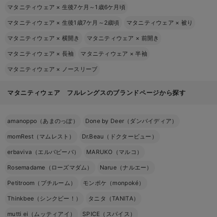
マタニティウェア
×
生後7ケ月～1歳6ケ月頃
マタニティウェア
×
生後1歳7ケ月～2歳頃
マタニティウェア
×
被り
マタニティウェア
×
横開き
マタニティウェア
×
前開き
マタニティウェア
×
長袖
マタニティウェア
×
半袖
マタニティウェア
×
ノースリーブ
マタニティウェア フルレングスのブランドページから探す
amanoppo（あまのっぽ）
Done by Deer（ダンバイディア）
momRest（マムレスト）
Dr.Beau（ドクタービュー）
erbaviva（エルバビーバ）
MARUKO（マルコ）
Rosemadame（ローズマダム）
Narue（ナルエー）
Petitroom（プチルーム）
モンポケ（monpoké）
Thinkbee（シンクビー！）
タニタ（TANITA）
mutti ei（ムッティアイ）
SPICE（スパイス）