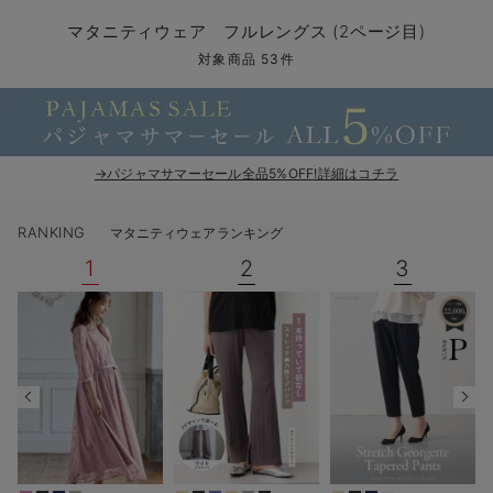
マタニティ パンツ
マタニティ ショーツ
授乳トップス
マタニティ オフィス 通勤服
授乳 ケープ
マタニティレギンス
【アウトレット】トップス・授乳トップス
透け防止
再入荷｜アウター
トップス
【37周年祭セール】4
【〜10℃】3月中旬
涼しくて可愛い「ワン
デニム
きれいめトップス派
マタニティインナー
【オフィスカジュアル
パンツタイプ
【フォーマル】ボトム
【ベビー】半袖
2WAYオール
Aライン ・フレアワ
〜5,000円（税込）
綿混素材
赤ちゃんへ使うもの
【冬のあったか特集】
マタニティウェア フルレングス (2ページ目)
マタニティ スカート
妊婦帯・腹帯・産前ガードル
マタニティ ドレス（結婚式・お呼ばれ）
【アウトレット】ボトムス
見えてもカワイイ
パンツ
レギンス
きれいめスカート派
ベビー
【フォーマル】トップ
【ベビー】グッズ
コンビ肌着
Iライン ・タイトシ
〜10,000円（税込）
腹巻・ひざ上パンツ
産後に使うグッズ
【冬のあったか特集】
対象商品 53件
マタニティ トップス
マタニティ 授乳 キャミソール
マタニティ フォーマル パンツ・ボトムス
【アウトレット】パジャマ
コットン素材
スカート
オフィス
きれいめ美脚パンツ派
短肌着
快適ウェア10%OFF
ジャンパースカート/
10,001円（税込）〜
保温&リカバリー
【冬のあったか特集】
マタニティ アウター（コート）・ママコート
産褥ショーツ
【アウトレット】インナー
冷房対策
パジャマ
ツィード派
セット
ワーク・オフィス
女の子におススメのギ
レギンス・タイツ
→パジャマサマーセール全品5%OFF!詳細はコチラ
骨盤・マタニティベルト （妊娠中・産後）
【アウトレット】ベビー
接触冷感素材
インナー
MAX55%OFF ブラッ
王道シンプル派
カジュアル
男の子におススメのギ
カップ付きインナー
RANKING
マタニティウェアランキング
産後 ガードル インナー
Tシャツブラ
雑貨
セットアップ派
フォーマル / オケー
定番ギフト
あったか度◎
1
2
3
マタニティ 腹巻き
ブラトップ
ベビー
あったかアイテム｜ベ
もらって嬉しいギフト
裏起毛素材
親子セット
かわいくておもしろい
快適機能ウェア特集 トップス
何枚あっても嬉しいア
快適機能ウェア特集 ボトムス
長く使えるアイテム
快適機能ウェア特集 パジャマ
お部屋映えアイテム