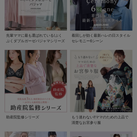
先輩ママに最も選ばれている!ぷく
着回しが効く最新ハレの日スタイル
ぷくダブルガーゼパジャマシリーズ
セレモニー6シーン
助産院監修シリーズ
もう迷わない!!ママのための上品で
清楚なお宮参り服