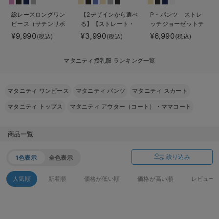
erbaviva（エルバビーバ）
総レースロングワン
【2デザインから選べ
P・パンツ ストレ
ピース（サテンリボ
る】【ストレート・
ッチジョーゼットテ
安心の日本製。先輩ママが買ってよかった！本当に必要な出産準備品
ンベルト付） マタ
ワイド】らくちん綿
ーパード
¥9,990
¥3,990
¥6,990
(税込)
(税込)
(税込)
ニティ・授乳服【出
混ストレッチリブパ
ハレの日に着るANGELIEBEのセレモニー
産後も長く使える】
ンツ マタニティ・
マタニティ授乳服 ランキング一覧
産後【出産後も長く
買って正解！高評価レビューアイテム
使える】
冬に可愛いニットがお得！
マタニティ ワンピース
マタニティ パンツ
マタニティ スカート
マタニティ トップス
マタニティ アウター（コート）・ママコート
親子コーデ｜ママとベビーにおすすめ！
便利な育児家電
商品一覧
Gift Selection 出産祝い
絞り込み
1色表示
全色表示
ロンパースはいつからいつまで使う？選ぶポイントも解説！
人気順
新着順
価格が低い順
価格が高い順
レビュー
保育園・入園準備特集
ファルスカ