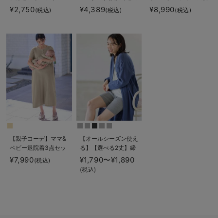
キシスカート マタニ
ノコストレッチワイド
授乳服【出産後も長く
¥2,750
¥4,389
¥8,990
(税込)
(税込)
(税込)
ティ・産後【出産後も
テーパードパンツ マ
使える】
長く使える】
タニティ・産後【出産
後も長く使える】
【親子コーデ】ママ&
【オールシーズン使え
ベビー退院着3点セッ
る】【選べる2丈】締
ト 出産準備 ギフ
め付けない綿混リブス
¥7,990
¥1,790〜¥1,890
(税込)
ト マタニティ・産後
トレートレギンス【産
(税込)
【出産後も長く使え
後まで長く使える】
る】