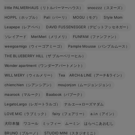
little PALMERHAUS（リトルパーマーハウス）
snoozzz（スヌーズ）
HOPPL（ホップル）
Pali（パーリ）
MOGU（モグ）
Style Mom
Leapepe（レアペペ）
DAVID FUSSENEGGER（デビットフッセネガー）
ソレイアード
MeriMeri（メリメリ）
FUNFAM（ファンファン）
weegoamigo（ウィーゴアミーゴ）
Pample Mousse（パンプルムース）
THE BLUEBERRY HILL（ザ ブルーベリーヒル）
Wonder apartment（ワンダーアパートメント）
WILL MERY（ウィルメリー）
Tea
ARCH＆LINE（アーチ&ライン）
chienchien（シアンシアン）
moujonjon（ムージョンジョン）
maarook（マルーク）
Baabook（バブーク）
LegatoLargo（レガートラルゴ）
ナルエ―×ローズマダム
LOVE MIC（ラブミック）
fairy（フェアリー）
a.i.n（アイン）
犬印本舗
ワコール
ミッフィー
ムーミン
はらぺこあおむし
BRUNO（ブルーノ）
STUDIO MINI（スタジオミニ）