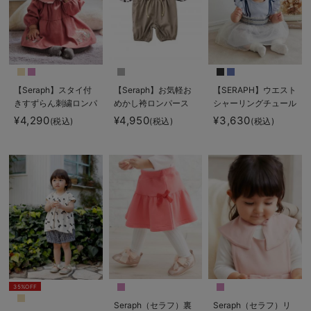
【Seraph】スタイ付
【Seraph】お気軽お
【SERAPH】ウエスト
きすずらん刺繍ロンパ
めかし袴ロンパース
シャーリングチュール
ース
男の子 女の子
ロンパース
¥4,290
¥4,950
¥3,630
(税込)
(税込)
(税込)
35%OFF
Seraph（セラフ）裏
Seraph（セラフ）リ