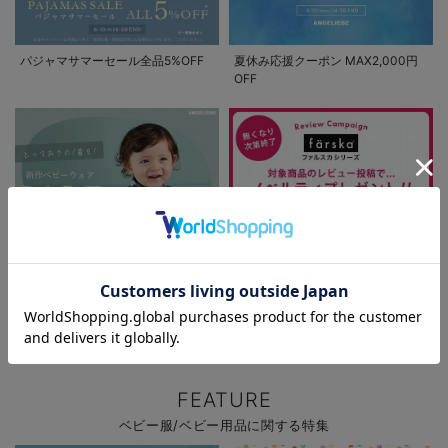
パジャマサマーセール全品5%OFF
夏休み応援クーポン MAX2,000円
OFF
お気に入り商品を確認する
お買い物を続ける
カートへ進む
新作ベビーウェア 最大20%OFF
ファルスカ レビュー投稿でノベル
ティプレゼント!
FEATURE
ベビー服/ベビー用品に関する特集