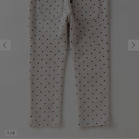
コンビ肌着・新生児/ベビー肌着
ベビー ワンピース
ベビー袴
ベビー ブランケット・タオルケット
子育て便利家電
抱っこ紐
夏のお役立ちベビーウェア
【アウトレット】トップス・授乳トップス
透け防止
再入荷｜アウター
トップス
【37周年祭セール】4
【〜10℃】3月中旬
涼しくて可愛い「ワン
デニム
きれいめトップス派
マタニティインナー
【オフィスカジュアル
パンツタイプ
【フォーマル】ボトム
【ベビー】半袖
2WAYオール
Aライン ・フレアワ
〜5,000円（税込）
綿混素材
赤ちゃんへ使うもの
【冬のあったか特集】
ツーウェイオール・2WAYオール（新生児）
ベビー パンツ
おくるみ（新生児）
プレイマット・ベビー マット
ベビーケープ
シンカーパイル特集
【アウトレット】ボトムス
見えてもカワイイ
パンツ
レギンス
きれいめスカート派
ベビー
【フォーマル】トップ
【ベビー】グッズ
コンビ肌着
Iライン ・タイトシ
〜10,000円（税込）
腹巻・ひざ上パンツ
産後に使うグッズ
【冬のあったか特集】
ベビー ブルマ
ベビー 雑貨 小物
ベビーの動物なりきり特集
【アウトレット】パジャマ
コットン素材
スカート
オフィス
きれいめ美脚パンツ派
短肌着
快適ウェア10%OFF
ジャンパースカート/
10,001円（税込）〜
保温&リカバリー
【冬のあったか特集】
ベビー スカート
ベビー安全グッズ
ベビー 夏のお役立ちグッズ特集
【アウトレット】インナー
冷房対策
パジャマ
ツィード派
セット
ワーク・オフィス
女の子におススメのギ
レギンス・タイツ
ベビートップス
ベビーおもちゃ
【素材別】ベビーロンパース特集
【アウトレット】ベビー
接触冷感素材
インナー
MAX55%OFF ブラッ
王道シンプル派
カジュアル
男の子におススメのギ
カップ付きインナー
ベビー アウター
メモリアルグッズ
袴ロンパース特集
Tシャツブラ
雑貨
セットアップ派
フォーマル / オケー
定番ギフト
あったか度◎
ベビー セットアップ
授乳・調乳・お食事
ブラトップ
ベビー
あったかアイテム｜ベ
もらって嬉しいギフト
裏起毛素材
スタイ・よだれかけ（新生児・ベビー）
哺乳瓶
親子セット
かわいくておもしろい
ベビー帽子（新生児・乳児）
赤ちゃん 洗剤・洗濯用品・お掃除
快適機能ウェア特集 トップス
何枚あっても嬉しいア
新生児スリーパー・ベビーパジャマ
赤ちゃん お風呂・ベビースキンケア
快適機能ウェア特集 ボトムス
長く使えるアイテム
おむつ関連グッズ
快適機能ウェア特集 パジャマ
ベビーシューズ・ファーストシューズ・ベビー靴下
お部屋映えアイテム
1
/
6