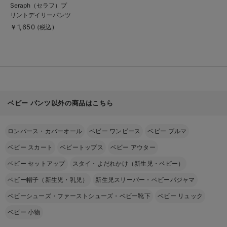
商
Seraph（セラフ）プ
品
リントデイリーパンツ
詳
細
￥1,650
(税込)
を
見
る
ベビー パンツ以外の商品はこちら
ロンパース・カバーオール
ベビー ワンピース
ベビー ブルマ
ベビー スカート
ベビートップス
ベビー アウター
ベビー セットアップ
スタイ・よだれかけ（新生児・ベビー）
ベビー帽子（新生児・乳児）
新生児スリーパー・ベビーパジャマ
ベビーシューズ・ファーストシューズ・ベビー靴下
ベビー リュック
ベビー 小物