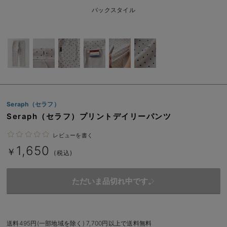
ベビー リュック
erbaviva（エルバビーバ）
バックスタイル
ベビー 小物
安心の日本製。先輩ママが買ってよかった！本当に必要な出産準備品
ハレの日に着るANGELIEBEのセレモニー
買って正解！高評価レビューアイテム
冬に可愛いニットがお得！
Seraph（セラフ）
親子コーデ｜ママとベビーにおすすめ！
Seraph（セラフ）プリントデイリーパンツ
便利な育児家電
レビューを書く
1,650
￥
(税込)
Gift Selection 出産祝い
ロンパースはいつからいつまで使う？選ぶポイントも解説！
ただいま品切れ中です。
保育園・入園準備特集
ファルスカ
送料495円(一部地域を除く) 7,700円以上で送料無料