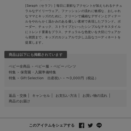
[Seraph（セラフ）] 毎日に新鮮なアクセントが加えられるナチュ
ラルなデイリーウェア。ファッションの流れに敏感な、おしゃれ
なママとキッズのために、クリーンで繊細なデザインとディテー
ルをやわらかく温かみのある優しい素材で表現したブランド。ボ
ーダー、チェック、ストライプといったシンプルなテキスタイル
にトレンド要素をプラス、ナチュラルな色使いを大切にウェアか
ら雑貨まで、キッズのカジュアルで少し上品なコーディネートを
提案します。
商品は以下にも掲載されています
ベビー全商品
ベビー服
ベビー パンツ
＞
＞
特集
保育園・入園準備特集
＞
特集
Gift Selection 出産祝い
〜3,000円（税込）
＞
＞
返品・交換
キャンセル
お支払い方法
お買い物の流れ
商品のお届け
このアイテムをシェアする