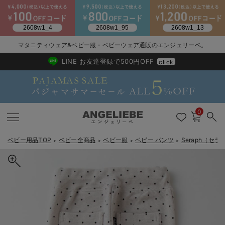
2026/NewArrival
送料495円(一部地域を除く) 7,700円以上で送料無料
マタニティウェア&ベビー服・ベビーウェア通販のエンジェリーベ。
LINE お友達登録で500円OFF
click
0
ベビー用品TOP
ベビー全商品
ベビー服
ベビー パンツ
Seraph（セラ
＞
＞
＞
＞
戻る
戻る
戻る
戻る
戻る
戻る
戻る
戻る
戻る
戻る
戻る
戻る
戻る
戻る
戻る
戻る
戻る
戻る
戻る
戻る
戻る
戻る
戻る
戻る
戻る
戻る
戻る
戻る
戻る
戻る
戻る
新生児服全て
ベビー服全て
シーズンアイテム全て
ベビー・新生児 寝具全て
ベビー 雑貨全て
お出かけグッズ全て
ベビー｜季節の特集全て
アウトレット全て
特集全て
再入荷全て
送料無料アイテム全て
ブラキャミ おまとめ
【37周年祭セール】
気温差別オススメアイ
マタニティウェア お
こだわりの履き心地！
出産準備応援割全て
春のマタニティワンピ
Gift Selection 
冬の冷え対策インナー
入院準備の持ち物チェ
冬のあったか特集全て
出産準備
ロンパース・カバーオール
甚平・浴衣
ベビーベッド・布団 （ベビー・新生児）
ベビーカー
猛暑からベビーを守るひんやりグッズ
【アウトレット】ワンピース
抗菌防臭加工
再入荷｜インナー
ベビーチェア（ハイローチェア）・ベビーラック
ワンピース
【37周年祭セール】2
【15℃】3月下旬～
動きやすく着回しでき
強撚スムース(コスパ
【おまとめ割】パジャ
カジュアル
ジャケット派
マタニティパジャマ
【オフィスカジュアル
レギンスタイプ
【フォーマル】ワンピ
【ベビー】長袖
ハンカチ
快適ウェア10%OFF
セットアップ・ レイ
〜3,000円（税込）
薄くてあったか
入院してすぐ使うグッ
【冬のあったか特集】