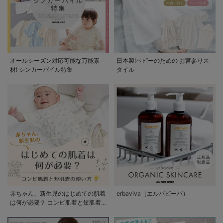
オールシーズン対応可能な万能素
日本製!ベビーのための お宮参りス
材! シンカーパイル特集
タイル
赤ちゃん、新生児のはじめての肌着
erbaviva（エルバビーバ）
は何が必要？ コンビ肌着と短肌着
の使い方