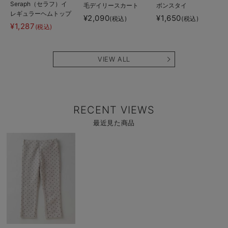
Seraph（セラフ）イ
毛デイリースカート
ボンスタイ
レギュラーヘムトップ
¥2,090
¥1,650
(税込)
(税込)
ス
¥1,287
(税込)
VIEW ALL
RECENT VIEWS
最近見た商品
商
品
詳
細
を
見
る