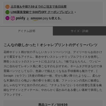
デロンギ
土日祝も
午前7:59までのご注文で当日出荷
LINE新規登録で 500円OFF クーポンプレゼント
入院準備の持ち物チェック
も使える。
と
アイテム説明
サイズ・詳細
こんなの欲しかった！オシャレプリントのデイリーパンツ
花柄やドット柄が女の子らしいカットソーパンツは、デイリーからお出かけ
まで重宝するアイテム。動きやすいストレッチリップルフライスを使用し、
脚長シルエットのストレートに仕上げました。1枚ではもちろん、ワンピー
スに合わせてレギンス風に着こなすのもおすすめ。ネームタグ付きなので保
育園パンツとしても◎。色違いで揃えたくなるお手頃価格も魅力です。[
Seraph（セラフ）]天使の羽根が一枚、空から舞い降りたような…。柔らか
な木漏れ日と心地よい海の香りを感じる服。ファッションの流れに敏感な、
おしゃれなママと女の子のために、“ナチュラル”というその清楚な言葉を繊
細なデザインとディテール。やわらかく温かみのある優しい素材で表現した
ブランドです。
商品コード／50936