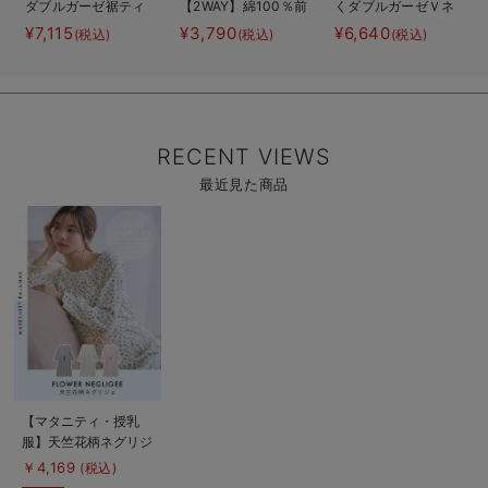
ダブルガーゼ裾ティ
【2WAY】綿100％前
くダブルガーゼＶネ
アード3WAYワンピ
開き長袖ネグリジ
ックワンピ＆産前産
¥7,115
¥3,790
¥6,640
(税込)
(税込)
(税込)
ース＆産後も使える
ェ マタニティ・授
後使えるレギンスパ
レギンスパジャマ
乳パジャマ【産後も
ジャマ マタニテ
マタニティ・授乳パ
長く着れる】
ィ・授乳パジャマ
ジャマ
【親子コーデ可】
RECENT VIEWS
最近見た商品
商
品
詳
細
を
見
る
商
【マタニティ・授乳
品
服】天竺花柄ネグリジ
詳
細
ェ
￥4,169
(税込)
を
見