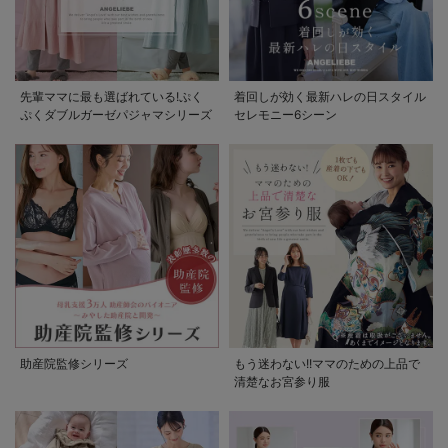
先輩ママに最も選ばれている!ぷく
着回しが効く最新ハレの日スタイル
ぷくダブルガーゼパジャマシリーズ
セレモニー6シーン
助産院監修シリーズ
もう迷わない!!ママのための上品で
清楚なお宮参り服