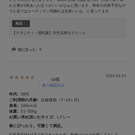
か上着が1枚あったほうがいいかなぁと思います。秋冬の出産予定なの
で人前ではカーディガン羽織れば全然いいな、と思ってます。
商品：
【マタニティ・授乳服】天竺花柄ネグリジェ
役に立った
0
2023-03-23
ゆ様
購入確認済み
年代:
30代
ご利用時の月齢:
妊娠後期（7~10ヶ月)
身長:
160cm台
体重:
51~55kg
お買い求め頂いたサイズ:
Lグレー
春にぴったり。可愛くて満足。
出産予定日が4月上旬であったため、春物パジャマを探してました。