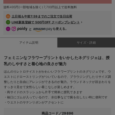
デロンギ
送料495円(一部地域を除く) 7,700円以上で送料無料
入院準備の持ち物チェック
土日祝も
午前7:59までのご注文で当日出荷
LINE新規登録で 500円OFF クーポンプレゼント
も使える。
と
アイテム説明
サイズ・詳細
フェミニンなフラワープリントをいかしたネグリジェは、授
乳のしやすさと着心地の良さが魅力
ほんのりレトロテイストがかわいいフラワープリントのネグリジェです。ウ
エストにドローストリングがついているので、ブラウジングしたりサイズ調
整したりと自由にアレンジができるのが魅力。ラウンドネックが顔まわりを
すっきり見せて女性らしい着こなしが楽しめます。
・両サイドのスラッシュから片手で簡単に授乳できます
・袖口にゴムが入っているので、水仕事などで腕を出したい時に便利です
・ウエストのサテンリボンがアクセントに
商品コード／29896