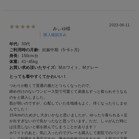
2023-06-11
みぃゆ様
購入確認済み
年代:
30代
ご利用時の月齢:
妊娠中期（5~6ヶ月)
身長:
150cm台
体重:
41~45kg
お買い求め頂いたサイズ:
Mホワイト、Mグレー
とっても着やすくてかわいい！
つわりが酷くて普通の服だとつらくなったので、
締め付けのないワンピース型で可愛くて産後もずっと着られそうなも
のをと購入しました。
肌が弱いのですが、心配していた生地感もよく、痒くなったりしませ
んでした！
154cmのため少し大きいかなと思いましたが、ゆったり着られる＋足
が出すぎないので良かったなと思っています。ただ、しゃがんだ時に
は注意しないと裾を踏んでしまうことがあります！
ホワイトのあと、気に入ったのでグレーも購入して産院でのパジャマ
として利用する予定ですが、薄めの生地ではあるため、人前では下着