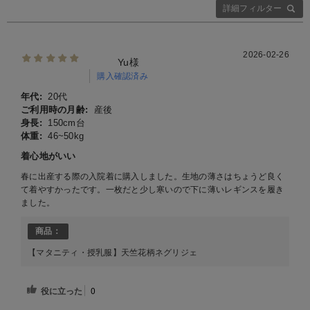
詳細フィルター
2026-02-26
Yu様
購入確認済み
年代:
20代
ご利用時の月齢:
産後
身長:
150cm台
体重:
46~50kg
着心地がいい
春に出産する際の入院着に購入しました。生地の薄さはちょうど良く
て着やすかったです。一枚だと少し寒いので下に薄いレギンスを履き
ました。
商品：
【マタニティ・授乳服】天竺花柄ネグリジェ
役に立った
0