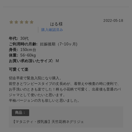
2022-05-18
はる様
購入確認済み
年代:
30代
ご利用時の月齢:
妊娠後期（7~10ヶ月)
身長:
150cm台
体重:
56~60kg
お買い求め頂いたサイズ:
M
可愛くて楽
切迫早産で緊急入院になり購入。
前空きとワンピースタイプの丈長めが、着替えや検査の時に便利で、
お手洗いのときも楽でした！柄も小花柄で可愛く、出産後も普通のパ
ジャマとして使いたいと思います。
半袖バージョンの方も欲しいと思いました。
商品：
【マタニティ・授乳服】天竺花柄ネグリジェ