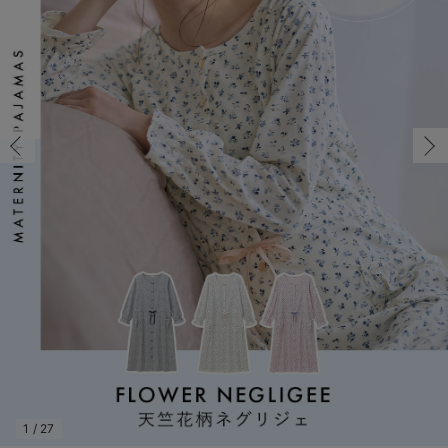
M/在庫あり
マタニティ パンツ
マタニティ ショーツ
授乳トップス
マタニティ オフィス 通勤服
授乳 ケープ
マタニティレギンス
【アウトレット】トップス・授乳トップス
透け防止
再入荷｜アウター
トップス
【37周年祭セール】4
【〜10℃】3月中旬
涼しくて可愛い「ワン
デニム
きれいめトップス派
マタニティインナー
【オフィスカジュアル
パンツタイプ
【フォーマル】ボトム
【ベビー】半袖
2WAYオール
Aライン ・フレアワ
〜5,000円（税込）
綿混素材
赤ちゃんへ使うもの
【冬のあったか特集】
M/在庫あり
マタニティ スカート
妊婦帯・腹帯・産前ガードル
マタニティ ドレス（結婚式・お呼ばれ）
【アウトレット】ボトムス
見えてもカワイイ
パンツ
レギンス
きれいめスカート派
ベビー
【フォーマル】トップ
【ベビー】グッズ
コンビ肌着
Iライン ・タイトシ
〜10,000円（税込）
腹巻・ひざ上パンツ
産後に使うグッズ
【冬のあったか特集】
￥4,169
マタニティ トップス
マタニティ 授乳 キャミソール
マタニティ フォーマル パンツ・ボトムス
【アウトレット】パジャマ
コットン素材
スカート
オフィス
きれいめ美脚パンツ派
短肌着
快適ウェア10%OFF
ジャンパースカート/
10,001円（税込）〜
保温&リカバリー
【冬のあったか特集】
カートに入れる
マタニティ アウター（コート）・ママコート
産褥ショーツ
【アウトレット】インナー
冷房対策
パジャマ
ツィード派
セット
ワーク・オフィス
女の子におススメのギ
レギンス・タイツ
L/在庫あり
ピンク
L/在庫あり
骨盤・マタニティベルト （妊娠中・産後）
【アウトレット】ベビー
接触冷感素材
インナー
MAX55%OFF ブラッ
王道シンプル派
カジュアル
男の子におススメのギ
カップ付きインナー
￥4,169
産後 ガードル インナー
Tシャツブラ
雑貨
セットアップ派
フォーマル / オケー
定番ギフト
あったか度◎
カートに入れる
マタニティ 腹巻き
ブラトップ
ベビー
あったかアイテム｜ベ
もらって嬉しいギフト
裏起毛素材
親子セット
かわいくておもしろい
M/在庫あり
M/在庫あり
快適機能ウェア特集 トップス
何枚あっても嬉しいア
￥4,169
快適機能ウェア特集 ボトムス
長く使えるアイテム
カートに入れる
快適機能ウェア特集 パジャマ
お部屋映えアイテム
1
/
27
L/在庫あり
アイボリー