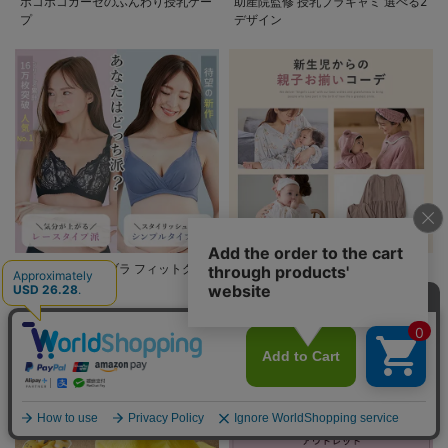
ポコポコガーゼのふんわり授乳ケー
助産院監修 授乳ブラキャミ 選べる2
プ
デザイン
助産院監修 授乳ブラ フィットグミ
新生児からの親子お揃いコーデ
入り