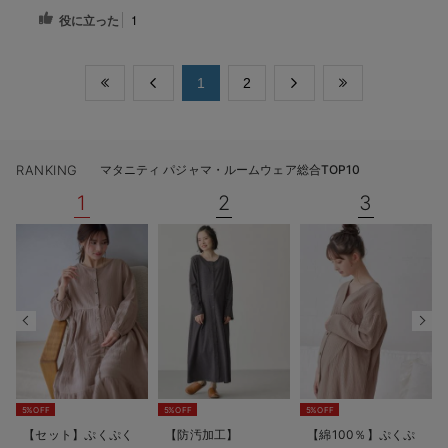
役に立った
1
​1
​2
RANKING
マタニティ パジャマ・ルームウェア総合TOP10
1
2
3
5%OFF
5%OFF
5%OFF
【セット】ぷくぷく
【防汚加工】
【綿100％】ぷくぷ