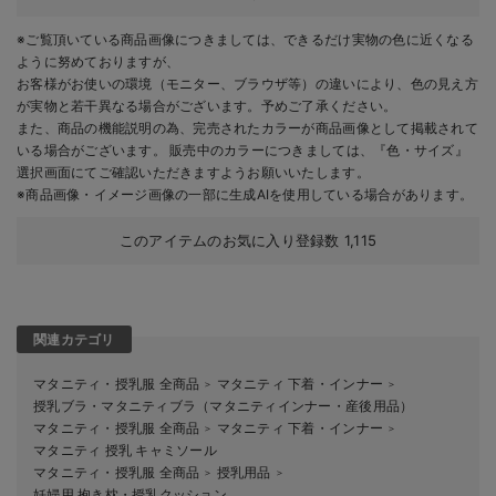
※ご覧頂いている商品画像につきましては、できるだけ実物の色に近くなる
ように努めておりますが、
お客様がお使いの環境（モニター、ブラウザ等）の違いにより、色の見え方
が実物と若干異なる場合がございます。予めご了承ください。
また、商品の機能説明の為、完売されたカラーが商品画像として掲載されて
いる場合がございます。 販売中のカラーにつきましては、『色・サイズ』
選択画面にてご確認いただきますようお願いいたします。
※商品画像・イメージ画像の一部に生成AIを使用している場合があります。
このアイテムのお気に入り登録数
1,115
関連カテゴリ
マタニティ・授乳服 全商品
マタニティ 下着・インナー
＞
＞
授乳ブラ・マタニティブラ（マタニティインナー・産後用品）
マタニティ・授乳服 全商品
マタニティ 下着・インナー
＞
＞
マタニティ 授乳 キャミソール
マタニティ・授乳服 全商品
授乳用品
＞
＞
妊婦用 抱き枕・授乳クッション