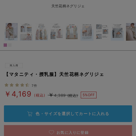
erbaviva（エルバビーバ）
L/在庫あり
天竺花柄ネグリジェ
￥4,169
安心の日本製。先輩ママが買ってよかった！本当に必要な出産準備品
カートに入れる
ハレの日に着るANGELIEBEのセレモニー
買って正解！高評価レビューアイテム
閉じる
冬に可愛いニットがお得！
親子コーデ｜ママとベビーにおすすめ！
【マタニティ・授乳服】天竺花柄ネグリジェ
便利な育児家電
7件
Gift Selection 出産祝い
￥4,169
￥
5%OFF
(税込)
4,389
(税込)
ロンパースはいつからいつまで使う？選ぶポイントも解説！
色・サイズを選択して
カートに入れる
保育園・入園準備特集
ファルスカ
お気に入りに登録