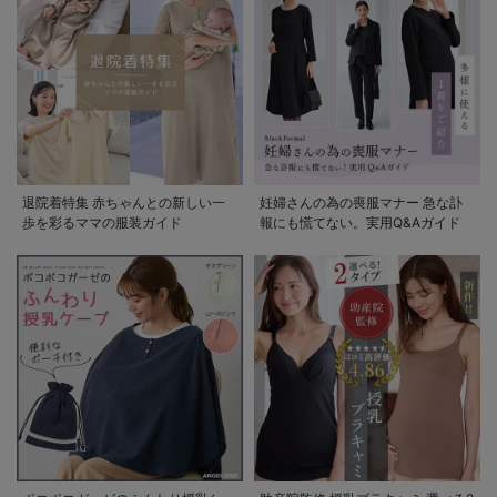
退院着特集 赤ちゃんとの新しい一
妊婦さんの為の喪服マナー 急な訃
歩を彩るママの服装ガイド
報にも慌てない。実用Q&Aガイド