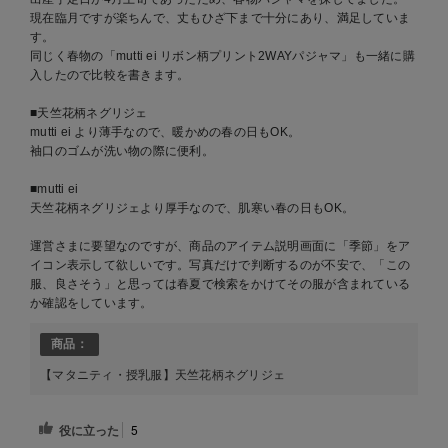
現在臨月ですが楽ちんで、丈もひざ下まで十分にあり、満足していま
す。
同じく春物の「mutti ei リボン柄プリント2WAYパジャマ」も一緒に購
入したので比較を書きます。
■天竺花柄ネグリジェ
mutti ei より薄手なので、暖かめの春の日もOK。
袖口のゴムが洗い物の際に便利。
■mutti ei
天竺花柄ネグリジェより厚手なので、肌寒い春の日もOK。
運営さまに要望なのですが、商品のアイテム説明画面に「季節」をア
イコン表示して欲しいです。写真だけで判断するのが不安で、「この
服、良さそう」と思っては春夏で検索をかけてその服が含まれている
か確認をしています。
商品：
【マタニティ・授乳服】天竺花柄ネグリジェ
役に立った
5