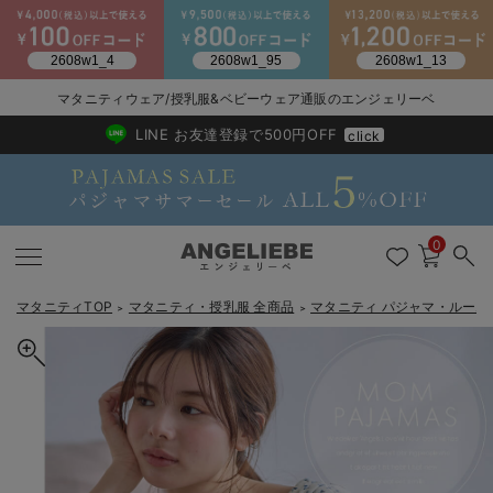
マタニティウェア/授乳服&ベビーウェア通販のエンジェリーベ
2026/NewArrival
送料495円(一部地域を除く) 7,700円以上で送料無料
LINE お友達登録で500円OFF
click
0
マタニティTOP
マタニティ・授乳服 全商品
マタニティ パジャマ・ルーム
＞
＞
戻る
戻る
戻る
戻る
戻る
戻る
戻る
戻る
戻る
戻る
戻る
戻る
戻る
戻る
戻る
戻る
戻る
戻る
戻る
戻る
戻る
戻る
戻る
戻る
戻る
戻る
戻る
戻る
戻る
戻る
戻る
カートに入れる
マタニティウェア全て
マタニティ 下着・インナー全て
授乳服全て
マタニティ フォーマル全て
授乳用品全て
マタニティレッグウェア全て
マタニティ ボディケア全て
アウトレット全て
特集全て
再入荷全て
送料無料アイテム全て
ブラキャミ おまとめ
【37周年祭セール】
気温差別オススメアイ
マタニティウェア お
こだわりの履き心地！
出産準備応援割全て
春のマタニティワンピ
Gift Selection 
冬の冷え対策インナー
入院準備の持ち物チェ
冬のあったか特集全て
【マタニティ・授乳服】天竺花柄ネグリジェ
マタニティ ワンピース
授乳ワンピース
マタニティ スーツ
妊婦用 抱き枕・授乳クッション
マタニティストッキング・タイツ
妊娠線クリーム
【アウトレット】ワンピース
抗菌防臭加工
再入荷｜インナー
授乳ブラ・マタニティブラ（マタニティインナー・産後用品）
ワンピース
【37周年祭セール】2
【15℃】3月下旬～
動きやすく着回しでき
強撚スムース(コスパ
【おまとめ割】パジャ
カジュアル
ジャケット派
マタニティパジャマ
【オフィスカジュアル
レギンスタイプ
【フォーマル】ワンピ
【ベビー】長袖
ハンカチ
快適ウェア10%OFF
セットアップ・ レイ
〜3,000円（税込）
薄くてあったか
入院してすぐ使うグッ
【冬のあったか特集】