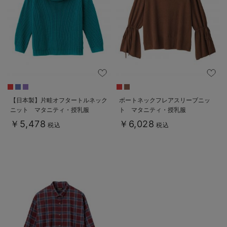
erbaviva（エルバビーバ）
安心の日本製。先輩ママが買ってよかった！本当に必要な出産準備品
ハレの日に着るANGELIEBEのセレモニー
買って正解！高評価レビューアイテム
冬に可愛いニットがお得！
【日本製】片畦オフタートルネック
ボートネックフレアスリーブニッ
ニット マタニティ・授乳服
ト マタニティ・授乳服
親子コーデ｜ママとベビーにおすすめ！
￥5,478
￥6,028
税込
税込
便利な育児家電
Gift Selection 出産祝い
ロンパースはいつからいつまで使う？選ぶポイントも解説！
保育園・入園準備特集
ファルスカ