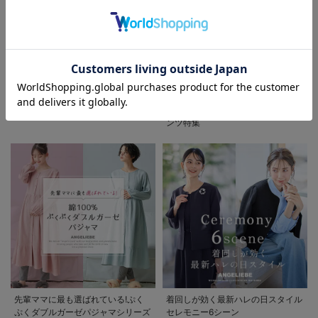
お気に入り商品を確認する
初夏の快適インナー特集
春夏を快適に過ごせるマタニティパ
ンツ特集
先輩ママに最も選ばれている!ぷく
着回しが効く最新ハレの日スタイル
ぷくダブルガーゼパジャマシリーズ
セレモニー6シーン