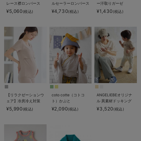
レース襟ロンパース
ルセーラーロンパース
ー汗取りガーゼ
¥5,060
¥4,730
¥1,430
(税込)
(税込)
(税込)
【リラクゼーションウ
coto cotte（コトコ
ANGELIEBEオリジナ
ェア】冷房冷え対策
ト）かぶと
ル 異素材ドッキング
保温＆リカバリーサポ
ロゴロンパース
¥5,990
¥2,090
¥3,520
(税込)
(税込)
(税込)
ート momRest 半
袖Tシャツ
efe×ANGELIEBEコラ
ボ 光電子 日本製