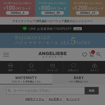
2026/NewArrival
送料495円(一部地域を除く) 7,700円以上で送料無料
マタニティウェア/授乳服&ベビーウェア通販のエンジェリーベ
LINE お友達登録で500円OFF
click
0
新作
カテゴリ
ランキング
お気に入り
ログイン
MATERNITY
BABY
戻る
戻る
戻る
戻る
戻る
戻る
戻る
戻る
戻る
戻る
戻る
戻る
戻る
戻る
戻る
戻る
戻る
戻る
戻る
戻る
戻る
戻る
戻る
戻る
戻る
戻る
戻る
戻る
戻る
戻る
戻る
カートに入れる
マタニティ & 授乳服はこちら
ベビー用品はこちら
マタニティウェア全て
マタニティ 下着・インナー全て
授乳服全て
マタニティ フォーマル全て
授乳用品全て
マタニティレッグウェア全て
マタニティ ボディケア全て
アウトレット全て
特集全て
再入荷全て
送料無料アイテム全て
ブラキャミ おまとめ
【37周年祭セール】
気温差別オススメアイ
マタニティウェア お
こだわりの履き心地！
出産準備応援割全て
春のマタニティワンピ
Gift Selection 
冬の冷え対策インナー
入院準備の持ち物チェ
冬のあったか特集全て
閉じる
マタニティ ワンピース
授乳ワンピース
マタニティ スーツ
妊婦用 抱き枕・授乳クッション
マタニティストッキング・タイツ
妊娠線クリーム
【アウトレット】ワンピース
抗菌防臭加工
再入荷｜インナー
授乳ブラ・マタニティブラ（マタニティインナー・産後用品）
ワンピース
【37周年祭セール】2
【15℃】3月下旬～
動きやすく着回しでき
強撚スムース(コスパ
【おまとめ割】パジャ
カジュアル
ジャケット派
マタニティパジャマ
【オフィスカジュアル
レギンスタイプ
【フォーマル】ワンピ
【ベビー】長袖
ハンカチ
快適ウェア10%OFF
セットアップ・ レイ
〜3,000円（税込）
薄くてあったか
入院してすぐ使うグッ
【冬のあったか特集】
#新作アイテム
#お宮参り
#パジャマ