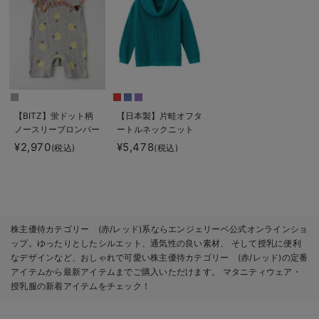
【BITZ】蛍ドット柄
【日本製】片畦オフタ
ノースリーブロンパー
ートルネックニット
ス
マタニティ・授乳服
¥2,970
¥5,478
(税込)
(税込)
株主優待カテゴリー (赤/レッド)系ならエンジェリーベ公式オンラインショ
ップ。ゆったりとしたシルエット、通気性の良い素材、 そして授乳に便利
なデザインなど、おしゃれで可愛い株主優待カテゴリー (赤/レッド)の定番
アイテムから最新アイテムまでご購入いただけます。 マタニティウェア・
授乳服の新着アイテムをチェック！