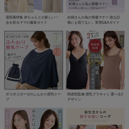
退院着特集 赤ちゃんとの新しい一
妊婦さんの為の喪服マナー 急な訃
歩を彩るママの服装ガイド
報にも慌てない。実用Q&Aガイド
ポコポコガーゼのふんわり授乳ケー
助産院監修 授乳ブラキャミ 選べる2
プ
デザイン