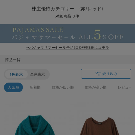
マタニティ パンツ
マタニティ ショーツ
授乳トップス
マタニティ オフィス 通勤服
授乳 ケープ
マタニティレギンス
【アウトレット】トップス・授乳トップス
透け防止
再入荷｜アウター
トップス
【37周年祭セール】4
【〜10℃】3月中旬
涼しくて可愛い「ワン
デニム
きれいめトップス派
マタニティインナー
【オフィスカジュアル
パンツタイプ
【フォーマル】ボトム
【ベビー】半袖
2WAYオール
Aライン ・フレアワ
〜5,000円（税込）
綿混素材
赤ちゃんへ使うもの
【冬のあったか特集】
株主優待カテゴリー (赤/レッド)
マタニティ スカート
妊婦帯・腹帯・産前ガードル
マタニティ ドレス（結婚式・お呼ばれ）
【アウトレット】ボトムス
見えてもカワイイ
パンツ
レギンス
きれいめスカート派
ベビー
【フォーマル】トップ
【ベビー】グッズ
コンビ肌着
Iライン ・タイトシ
〜10,000円（税込）
腹巻・ひざ上パンツ
産後に使うグッズ
【冬のあったか特集】
対象商品 3件
マタニティ トップス
マタニティ 授乳 キャミソール
マタニティ フォーマル パンツ・ボトムス
【アウトレット】パジャマ
コットン素材
スカート
オフィス
きれいめ美脚パンツ派
短肌着
快適ウェア10%OFF
ジャンパースカート/
10,001円（税込）〜
保温&リカバリー
【冬のあったか特集】
マタニティ アウター（コート）・ママコート
産褥ショーツ
【アウトレット】インナー
冷房対策
パジャマ
ツィード派
セット
ワーク・オフィス
女の子におススメのギ
レギンス・タイツ
→パジャマサマーセール全品5%OFF!詳細はコチラ
骨盤・マタニティベルト （妊娠中・産後）
【アウトレット】ベビー
接触冷感素材
インナー
MAX55%OFF ブラッ
王道シンプル派
カジュアル
男の子におススメのギ
カップ付きインナー
商品一覧
産後 ガードル インナー
Tシャツブラ
雑貨
セットアップ派
フォーマル / オケー
定番ギフト
あったか度◎
絞り込み
1色表示
全色表示
マタニティ 腹巻き
ブラトップ
ベビー
あったかアイテム｜ベ
もらって嬉しいギフト
裏起毛素材
人気順
新着順
価格が低い順
価格が高い順
レビュー
親子セット
かわいくておもしろい
快適機能ウェア特集 トップス
何枚あっても嬉しいア
快適機能ウェア特集 ボトムス
長く使えるアイテム
快適機能ウェア特集 パジャマ
お部屋映えアイテム