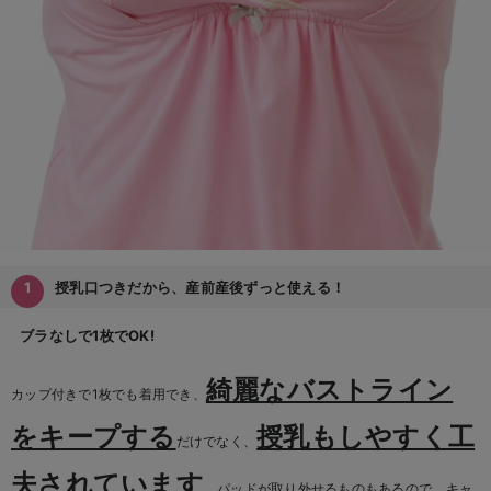
デロンギ
入院準備の持ち物チェック
授乳口つきだから、産前産後ずっと使える！
ブラなしで1枚でOK!
綺麗なバストライン
カップ付きで1枚でも着用でき、
をキープする
授乳もしやすく工
だけでなく、
夫されています
。パッドが取り外せるものもあるので、キャ