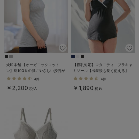
犬印本舗 【オーガニックコット
【授乳対応】マタニティ ブラキャ
ン】綿100％の肌にやさしい授乳が
ミソール【出産後も長く使える】
できるキャミソール【出産後も長く
4件
4件
使える】
￥2,200
￥1,890
税込
税込