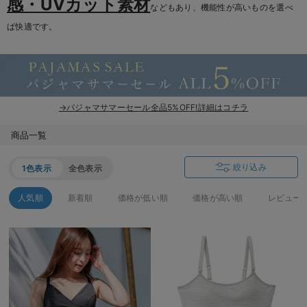
感・UVカット素材
などもあり、機能性が高いものを選べ
ば快適です。
→パジャマサマーセール全品5%OFF!詳細はコチラ
商品一覧
絞り込み
1色表示
全色表示
人気順
新着順
価格が低い順
価格が高い順
レビュー