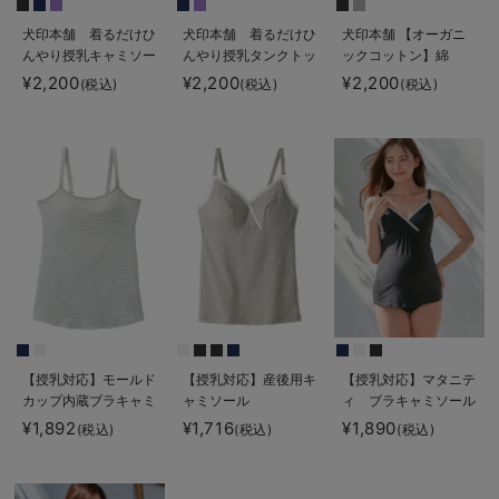
犬印本舗 着るだけひ
犬印本舗 着るだけひ
犬印本舗 【オーガニ
んやり授乳キャミソー
んやり授乳タンクトッ
ックコットン】綿
ル【出産後も長く使え
プ【出産後も長く使え
100％の肌にやさしい
¥2,200
¥2,200
¥2,200
(税込)
(税込)
(税込)
る】接触冷感
る】接触冷感
授乳ができるキャミソ
ール【出産後も長く使
える】
【授乳対応】モールド
【授乳対応】産後用キ
【授乳対応】マタニテ
カップ内蔵ブラキャミ
ャミソール
ィ ブラキャミソール
【出産後も長く使え
【出産後も長く使え
¥1,892
¥1,716
¥1,890
(税込)
(税込)
(税込)
る】
る】