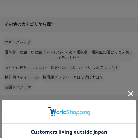
その他のカテゴリから探す
マザーズバッグ
退院着｜産後・出産後のママにおすすめ！退院着・退院服の選び方と人気ア
イテムを紹介
おすすめ授乳クッション
骨盤ベルトはいつからいつまでつける？
授乳用キャミソール
授乳用ブラジャーとは？選び方は？
前開きパジャマ
カラーから探す（授乳用キャミソール）
授乳用キャミソール
×
ブラック系
授乳用キャミソール
×
ホワイト系
お気に入り商品を確認する
授乳用キャミソール
×
グレー系
授乳用キャミソール
×
ネイビー系