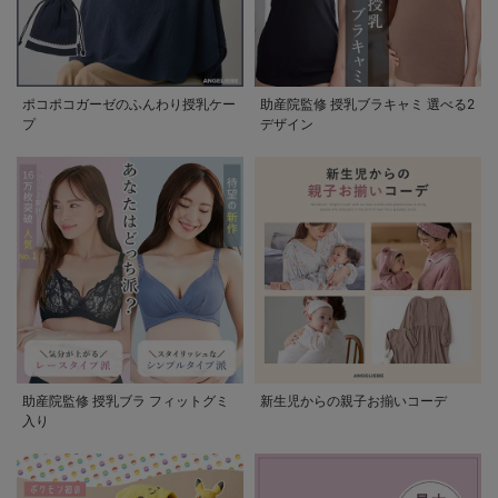
ポコポコガーゼのふんわり授乳ケー
助産院監修 授乳ブラキャミ 選べる2
プ
デザイン
助産院監修 授乳ブラ フィットグミ
新生児からの親子お揃いコーデ
入り