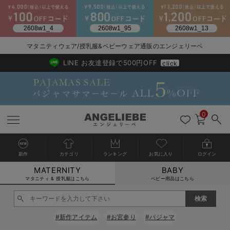
マタニティウェア/授乳服&ベビーウェア通販のエンジェリーベ
2026/NewArrival
送料495円(一部地域を除く) 7,700円以上で送料無料
LINE お友達登録で500円OFF
click
0
新作
カテゴリ
ランキング
お気に入り
ログイン
MATERNITY
BABY
戻る
戻る
戻る
戻る
戻る
戻る
戻る
戻る
戻る
戻る
戻る
戻る
戻る
戻る
戻る
戻る
戻る
戻る
戻る
戻る
戻る
戻る
戻る
戻る
戻る
戻る
戻る
戻る
戻る
戻る
戻る
カートに入れる
マタニティ & 授乳服はこちら
ベビー用品はこちら
マタニティウェア全て
マタニティ 下着・インナー全て
授乳服全て
マタニティ フォーマル全て
授乳用品全て
マタニティレッグウェア全て
マタニティ ボディケア全て
アウトレット全て
特集全て
再入荷全て
送料無料アイテム全て
ブラキャミ おまとめ
【37周年祭セール】
気温差別オススメアイ
マタニティウェア お
こだわりの履き心地！
出産準備応援割全て
春のマタニティワンピ
Gift Selection 
冬の冷え対策インナー
入院準備の持ち物チェ
冬のあったか特集全て
閉じる
マタニティ ワンピース
授乳ワンピース
マタニティ スーツ
妊婦用 抱き枕・授乳クッション
マタニティストッキング・タイツ
妊娠線クリーム
【アウトレット】ワンピース
抗菌防臭加工
再入荷｜インナー
授乳ブラ・マタニティブラ（マタニティインナー・産後用品）
ワンピース
【37周年祭セール】2
【15℃】3月下旬～
動きやすく着回しでき
強撚スムース(コスパ
【おまとめ割】パジャ
カジュアル
ジャケット派
マタニティパジャマ
【オフィスカジュアル
レギンスタイプ
【フォーマル】ワンピ
【ベビー】長袖
ハンカチ
快適ウェア10%OFF
セットアップ・ レイ
〜3,000円（税込）
薄くてあったか
入院してすぐ使うグッ
【冬のあったか特集】
#新作アイテム
#お宮参り
#パジャマ