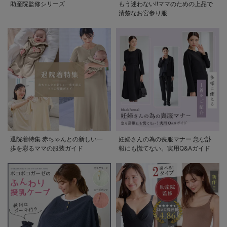
助産院監修シリーズ
もう迷わない!!ママのための上品で
清楚なお宮参り服
退院着特集 赤ちゃんとの新しい一
妊婦さんの為の喪服マナー 急な訃
歩を彩るママの服装ガイド
報にも慌てない。実用Q&Aガイド