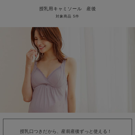
マタニティ パンツ
マタニティ ショーツ
授乳トップス
マタニティ オフィス 通勤服
授乳 ケープ
マタニティレギンス
【アウトレット】トップス・授乳トップス
透け防止
再入荷｜アウター
トップス
【37周年祭セール】4
【〜10℃】3月中旬
涼しくて可愛い「ワン
デニム
きれいめトップス派
マタニティインナー
【オフィスカジュアル
パンツタイプ
【フォーマル】ボトム
【ベビー】半袖
2WAYオール
Aライン ・フレアワ
〜5,000円（税込）
綿混素材
赤ちゃんへ使うもの
【冬のあったか特集】
授乳用キャミソール 産後
マタニティ スカート
妊婦帯・腹帯・産前ガードル
マタニティ ドレス（結婚式・お呼ばれ）
【アウトレット】ボトムス
見えてもカワイイ
パンツ
レギンス
きれいめスカート派
ベビー
【フォーマル】トップ
【ベビー】グッズ
コンビ肌着
Iライン ・タイトシ
〜10,000円（税込）
腹巻・ひざ上パンツ
産後に使うグッズ
【冬のあったか特集】
対象商品 5件
マタニティ トップス
マタニティ 授乳 キャミソール
マタニティ フォーマル パンツ・ボトムス
【アウトレット】パジャマ
コットン素材
スカート
オフィス
きれいめ美脚パンツ派
短肌着
快適ウェア10%OFF
ジャンパースカート/
10,001円（税込）〜
保温&リカバリー
【冬のあったか特集】
マタニティ アウター（コート）・ママコート
産褥ショーツ
【アウトレット】インナー
冷房対策
パジャマ
ツィード派
セット
ワーク・オフィス
女の子におススメのギ
レギンス・タイツ
骨盤・マタニティベルト （妊娠中・産後）
【アウトレット】ベビー
接触冷感素材
インナー
MAX55%OFF ブラッ
王道シンプル派
カジュアル
男の子におススメのギ
カップ付きインナー
産後 ガードル インナー
Tシャツブラ
雑貨
セットアップ派
フォーマル / オケー
定番ギフト
あったか度◎
マタニティ 腹巻き
ブラトップ
ベビー
あったかアイテム｜ベ
もらって嬉しいギフト
裏起毛素材
親子セット
かわいくておもしろい
快適機能ウェア特集 トップス
何枚あっても嬉しいア
快適機能ウェア特集 ボトムス
長く使えるアイテム
快適機能ウェア特集 パジャマ
お部屋映えアイテム
授乳口つきだから、産前産後ずっと使える！