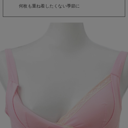
erbaviva（エルバビーバ）
何枚も重ね着したくない季節に
安心の日本製。先輩ママが買ってよかった！本当に必要な出産準備品
ハレの日に着るANGELIEBEのセレモニー
買って正解！高評価レビューアイテム
冬に可愛いニットがお得！
親子コーデ｜ママとベビーにおすすめ！
便利な育児家電
Gift Selection 出産祝い
ロンパースはいつからいつまで使う？選ぶポイントも解説！
保育園・入園準備特集
ファルスカ