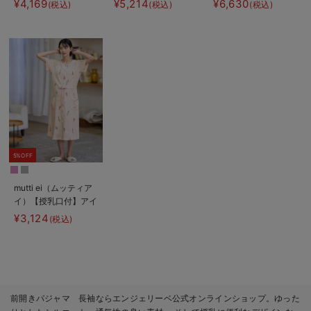
¥4,169
¥5,214
¥6,630
(税込)
(税込)
(税込)
パジャマ
ゼパジャマ＆産前産後
レギンス
5%OFF
mutti ei（ムッティア
イ）【授乳口付】アイ
スクリーム柄半袖ネグ
¥3,124
(税込)
リジェ
前開きパジャマ 長袖ならエンジェリーベ公式オンラインショップ。ゆった