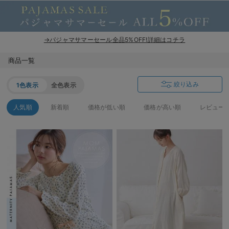
→パジャマサマーセール全品5%OFF!詳細はコチラ
商品一覧
絞り込み
1色表示
全色表示
人気順
新着順
価格が低い順
価格が高い順
レビュー