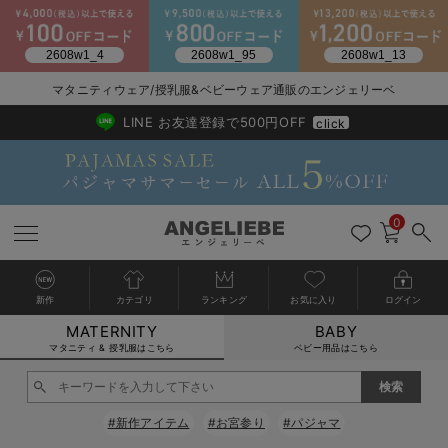
マタニティウェア/授乳服&ベビーウェア通販のエンジェリーベ
2026/NewArrival
送料495円(一部地域を除く) 7,700円以上で送料無料
LINE お友達登録で500円OFF
click
0
新作
カテゴリ
ランキング
お気に入り
ログイン
MATERNITY
BABY
戻る
戻る
戻る
戻る
戻る
戻る
戻る
戻る
戻る
戻る
戻る
戻る
戻る
戻る
戻る
戻る
戻る
戻る
戻る
戻る
戻る
戻る
戻る
戻る
戻る
戻る
戻る
戻る
戻る
戻る
戻る
カートに入れる
マタニティ & 授乳服はこちら
ベビー用品はこちら
マタニティウェア全て
マタニティ 下着・インナー全て
授乳服全て
マタニティ フォーマル全て
授乳用品全て
マタニティレッグウェア全て
マタニティ ボディケア全て
アウトレット全て
特集全て
再入荷全て
送料無料アイテム全て
ブラキャミ おまとめ
【37周年祭セール】
気温差別オススメアイ
マタニティウェア お
こだわりの履き心地！
出産準備応援割全て
春のマタニティワンピ
Gift Selection 
冬の冷え対策インナー
入院準備の持ち物チェ
冬のあったか特集全て
閉じる
マタニティ ワンピース
授乳ワンピース
マタニティ スーツ
妊婦用 抱き枕・授乳クッション
マタニティストッキング・タイツ
妊娠線クリーム
【アウトレット】ワンピース
抗菌防臭加工
再入荷｜インナー
授乳ブラ・マタニティブラ（マタニティインナー・産後用品）
ワンピース
【37周年祭セール】2
【15℃】3月下旬～
動きやすく着回しでき
強撚スムース(コスパ
【おまとめ割】パジャ
カジュアル
ジャケット派
マタニティパジャマ
【オフィスカジュアル
レギンスタイプ
【フォーマル】ワンピ
【ベビー】長袖
ハンカチ
快適ウェア10%OFF
セットアップ・ レイ
〜3,000円（税込）
薄くてあったか
入院してすぐ使うグッ
【冬のあったか特集】
#新作アイテム
#お宮参り
#パジャマ