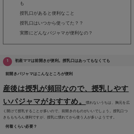
も
erbaviva（エルバビーバ）
授乳口があると便利なこと
安心の日本製。先輩ママが買ってよかった！本当に必要な出産準備品
授乳口はいつから使ってた？？
ハレの日に着るANGELIEBEのセレモニー
実際にどんなパジャマが便利なの？
買って正解！高評価レビューアイテム
冬に可愛いニットがお得！
初産ママは前開きが便利。授乳口はあってもなくても
親子コーデ｜ママとベビーにおすすめ！
前開きパジャマはこんなところが便利
便利な育児家電
産後は授乳が頻回なので、授乳しやす
Gift Selection 出産祝い
いパジャマがおすすめ。
慣れないうちは、胸元を広
ロンパースはいつからいつまで使う？選ぶポイントも解説！
く開けて授乳することが多いので、前開きのものがいいでしょう。授乳口つ
保育園・入園準備特集
きももちろん便利ですが、授乳に慣れてから使う人が多いようです。
何着くらい必要？
ファルスカ