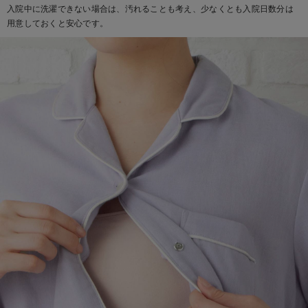
入院中に洗濯できない場合は、汚れることも考え、少なくとも入院日数分は
デロンギ
用意しておくと安心です。
入院準備の持ち物チェック