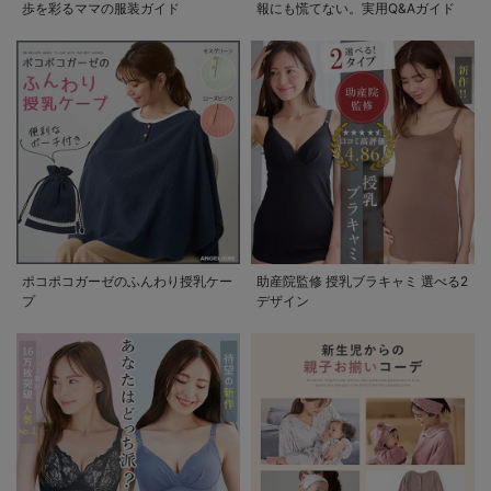
歩を彩るママの服装ガイド
報にも慌てない。実用Q&Aガイド
ポコポコガーゼのふんわり授乳ケー
助産院監修 授乳ブラキャミ 選べる2
プ
デザイン