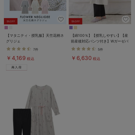
5%OFF
5%OFF
【マタニティ・授乳服】天竺花柄ネ
【綿100％】【授乳しやすい】【産
グリジェ
前産後対応パンツ付き】Wガーゼパ
ジャマ＆産前産後レギンス
7件
5件
￥4,169
￥6,630
税込
税込