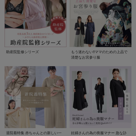
助産院監修シリーズ
もう迷わない!!ママのための上品で
清楚なお宮参り服
退院着特集 赤ちゃんとの新しい一
妊婦さんの為の喪服マナー 急な訃