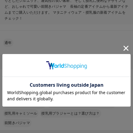
りとしたシルエット、通気性の良い素材、 そして授乳に便利なデザインな
ど、おしゃれで可愛い前開きパジャマ 長袖の定番アイテムから最新アイテ
ムまでご購入いただけます。 マタニティウェア・授乳服の新着アイテムを
チェック！
通年
その他のカテゴリから探す
お気に入り商品を確認する
マザーズバッグ
退院着｜産後・出産後のママにおすすめ！退院着・退院服の選び方と人気ア
イテムを紹介
おすすめ授乳クッション
骨盤ベルトはいつからいつまでつける？
授乳用キャミソール
授乳用ブラジャーとは？選び方は？
前開きパジャマ