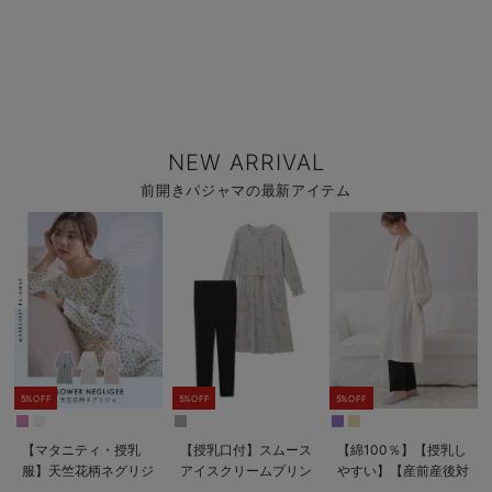
NEW ARRIVAL
前開きパジャマの最新アイテム
5%OFF
5%OFF
5%OFF
【マタニティ・授乳
【授乳口付】スムース
【綿100％】【授乳し
服】天竺花柄ネグリジ
アイスクリームプリン
やすい】【産前産後対
ェ
ト×無地パンツ2WAY
応パンツ付き】Wガー