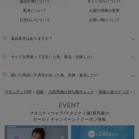
返品交換について
キャンセルについて
配送について
お届け情報の変更
お支払いについて
お買い物について
返品条件はありますか？
サイズを間違って注文した為、返品・交換したい
届いた商品に不具合があった為、交換・返品したい
マタニティTOP
特集
入院準備の持ち物チェック
産後に使うグッズ
前
＞
＞
＞
＞
EVENT
マタニティウェア/マタニティ服/授乳服の
セール / キャンペーン / クーポン情報