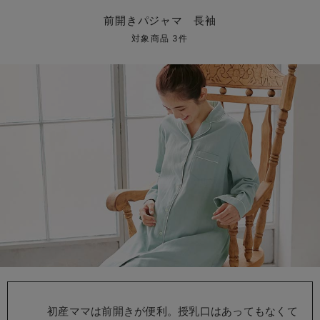
マタニティ パンツ
マタニティ ショーツ
授乳トップス
マタニティ オフィス 通勤服
授乳 ケープ
マタニティレギンス
【アウトレット】トップス・授乳トップス
透け防止
再入荷｜アウター
トップス
【37周年祭セール】4
【〜10℃】3月中旬
涼しくて可愛い「ワン
デニム
きれいめトップス派
マタニティインナー
【オフィスカジュアル
パンツタイプ
【フォーマル】ボトム
【ベビー】半袖
2WAYオール
Aライン ・フレアワ
〜5,000円（税込）
綿混素材
赤ちゃんへ使うもの
【冬のあったか特集】
前開きパジャマ 長袖
マタニティ スカート
妊婦帯・腹帯・産前ガードル
マタニティ ドレス（結婚式・お呼ばれ）
【アウトレット】ボトムス
見えてもカワイイ
パンツ
レギンス
きれいめスカート派
ベビー
【フォーマル】トップ
【ベビー】グッズ
コンビ肌着
Iライン ・タイトシ
〜10,000円（税込）
腹巻・ひざ上パンツ
産後に使うグッズ
【冬のあったか特集】
対象商品 3件
マタニティ トップス
マタニティ 授乳 キャミソール
マタニティ フォーマル パンツ・ボトムス
【アウトレット】パジャマ
コットン素材
スカート
オフィス
きれいめ美脚パンツ派
短肌着
快適ウェア10%OFF
ジャンパースカート/
10,001円（税込）〜
保温&リカバリー
【冬のあったか特集】
マタニティ アウター（コート）・ママコート
産褥ショーツ
【アウトレット】インナー
冷房対策
パジャマ
ツィード派
セット
ワーク・オフィス
女の子におススメのギ
レギンス・タイツ
骨盤・マタニティベルト （妊娠中・産後）
【アウトレット】ベビー
接触冷感素材
インナー
MAX55%OFF ブラッ
王道シンプル派
カジュアル
男の子におススメのギ
カップ付きインナー
産後 ガードル インナー
Tシャツブラ
雑貨
セットアップ派
フォーマル / オケー
定番ギフト
あったか度◎
マタニティ 腹巻き
ブラトップ
ベビー
あったかアイテム｜ベ
もらって嬉しいギフト
裏起毛素材
親子セット
かわいくておもしろい
快適機能ウェア特集 トップス
何枚あっても嬉しいア
快適機能ウェア特集 ボトムス
長く使えるアイテム
快適機能ウェア特集 パジャマ
お部屋映えアイテム
初産ママは前開きが便利。授乳口はあってもなくて