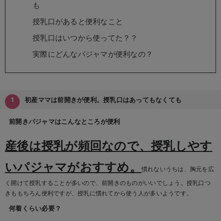
も
erbaviva（エルバビーバ）
授乳口があると便利なこと
安心の日本製。先輩ママが買ってよかった！本当に必要な出産準備品
授乳口はいつから使ってた？？
ハレの日に着るANGELIEBEのセレモニー
実際にどんなパジャマが便利なの？
買って正解！高評価レビューアイテム
冬に可愛いニットがお得！
初産ママは前開きが便利。授乳口はあってもなくても
親子コーデ｜ママとベビーにおすすめ！
前開きパジャマはこんなところが便利
便利な育児家電
産後は授乳が頻回なので、授乳しやす
Gift Selection 出産祝い
いパジャマがおすすめ。
慣れないうちは、胸元を広
ロンパースはいつからいつまで使う？選ぶポイントも解説！
く開けて授乳することが多いので、前開きのものがいいでしょう。授乳口つ
保育園・入園準備特集
きももちろん便利ですが、授乳に慣れてから使う人が多いようです。
何着くらい必要？
ファルスカ