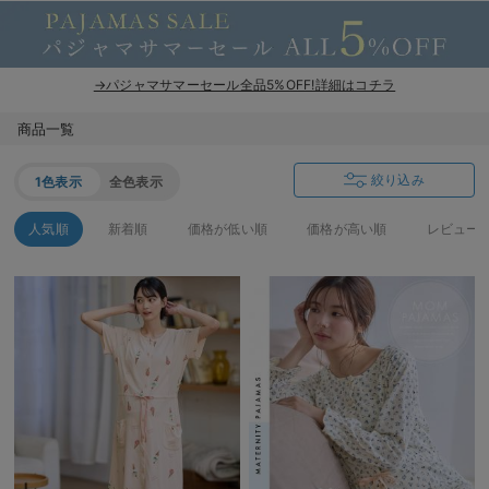
→パジャマサマーセール全品5%OFF!詳細はコチラ
商品一覧
絞り込み
1色表示
全色表示
人気順
新着順
価格が低い順
価格が高い順
レビュー