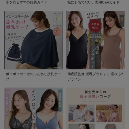
歩を彩るママの服装ガイド
報にも慌てない。実用Q&Aガイド
ポコポコガーゼのふんわり授乳ケー
助産院監修 授乳ブラキャミ 選べる2
プ
デザイン