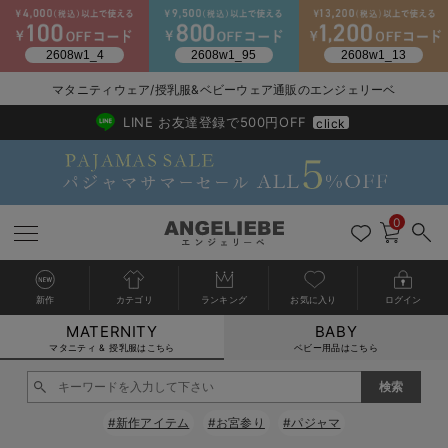
マタニティウェア/授乳服&ベビーウェア通販のエンジェリーベ
2026/NewArrival
送料495円(一部地域を除く) 7,700円以上で送料無料
LINE お友達登録で500円OFF
click
0
新作
カテゴリ
ランキング
お気に入り
ログイン
MATERNITY
BABY
戻る
戻る
戻る
戻る
戻る
戻る
戻る
戻る
戻る
戻る
戻る
戻る
戻る
戻る
戻る
戻る
戻る
戻る
戻る
戻る
戻る
戻る
戻る
戻る
戻る
戻る
戻る
戻る
戻る
戻る
戻る
カートに入れる
マタニティ & 授乳服はこちら
ベビー用品はこちら
マタニティウェア全て
マタニティ 下着・インナー全て
授乳服全て
マタニティ フォーマル全て
授乳用品全て
マタニティレッグウェア全て
マタニティ ボディケア全て
アウトレット全て
特集全て
再入荷全て
送料無料アイテム全て
ブラキャミ おまとめ
【37周年祭セール】
気温差別オススメアイ
マタニティウェア お
こだわりの履き心地！
出産準備応援割全て
春のマタニティワンピ
Gift Selection 
冬の冷え対策インナー
入院準備の持ち物チェ
冬のあったか特集全て
閉じる
マタニティ ワンピース
授乳ワンピース
マタニティ スーツ
妊婦用 抱き枕・授乳クッション
マタニティストッキング・タイツ
妊娠線クリーム
【アウトレット】ワンピース
抗菌防臭加工
再入荷｜インナー
授乳ブラ・マタニティブラ（マタニティインナー・産後用品）
ワンピース
【37周年祭セール】2
【15℃】3月下旬～
動きやすく着回しでき
強撚スムース(コスパ
【おまとめ割】パジャ
カジュアル
ジャケット派
マタニティパジャマ
【オフィスカジュアル
レギンスタイプ
【フォーマル】ワンピ
【ベビー】長袖
ハンカチ
快適ウェア10%OFF
セットアップ・ レイ
〜3,000円（税込）
薄くてあったか
入院してすぐ使うグッ
【冬のあったか特集】
#新作アイテム
#お宮参り
#パジャマ