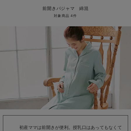
マタニティ パンツ
マタニティ ショーツ
授乳トップス
マタニティ オフィス 通勤服
授乳 ケープ
マタニティレギンス
【アウトレット】トップス・授乳トップス
透け防止
再入荷｜アウター
トップス
【37周年祭セール】4
【〜10℃】3月中旬
涼しくて可愛い「ワン
デニム
きれいめトップス派
マタニティインナー
【オフィスカジュアル
パンツタイプ
【フォーマル】ボトム
【ベビー】半袖
2WAYオール
Aライン ・フレアワ
〜5,000円（税込）
綿混素材
赤ちゃんへ使うもの
【冬のあったか特集】
前開きパジャマ 綿混
マタニティ スカート
妊婦帯・腹帯・産前ガードル
マタニティ ドレス（結婚式・お呼ばれ）
【アウトレット】ボトムス
見えてもカワイイ
パンツ
レギンス
きれいめスカート派
ベビー
【フォーマル】トップ
【ベビー】グッズ
コンビ肌着
Iライン ・タイトシ
〜10,000円（税込）
腹巻・ひざ上パンツ
産後に使うグッズ
【冬のあったか特集】
対象商品 4件
マタニティ トップス
マタニティ 授乳 キャミソール
マタニティ フォーマル パンツ・ボトムス
【アウトレット】パジャマ
コットン素材
スカート
オフィス
きれいめ美脚パンツ派
短肌着
快適ウェア10%OFF
ジャンパースカート/
10,001円（税込）〜
保温&リカバリー
【冬のあったか特集】
マタニティ アウター（コート）・ママコート
産褥ショーツ
【アウトレット】インナー
冷房対策
パジャマ
ツィード派
セット
ワーク・オフィス
女の子におススメのギ
レギンス・タイツ
骨盤・マタニティベルト （妊娠中・産後）
【アウトレット】ベビー
接触冷感素材
インナー
MAX55%OFF ブラッ
王道シンプル派
カジュアル
男の子におススメのギ
カップ付きインナー
産後 ガードル インナー
Tシャツブラ
雑貨
セットアップ派
フォーマル / オケー
定番ギフト
あったか度◎
マタニティ 腹巻き
ブラトップ
ベビー
あったかアイテム｜ベ
もらって嬉しいギフト
裏起毛素材
親子セット
かわいくておもしろい
快適機能ウェア特集 トップス
何枚あっても嬉しいア
快適機能ウェア特集 ボトムス
長く使えるアイテム
快適機能ウェア特集 パジャマ
お部屋映えアイテム
初産ママは前開きが便利。授乳口はあってもなくて