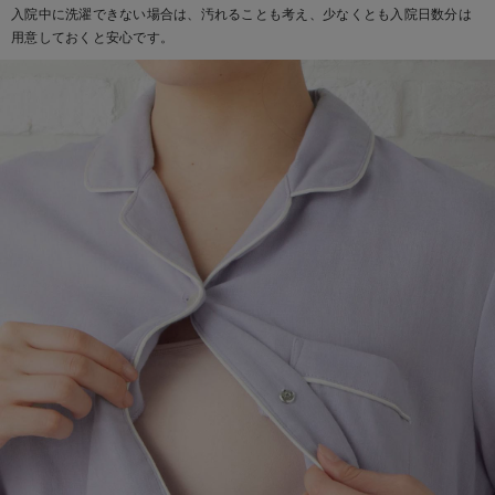
入院中に洗濯できない場合は、汚れることも考え、少なくとも入院日数分は
デロンギ
用意しておくと安心です。
入院準備の持ち物チェック