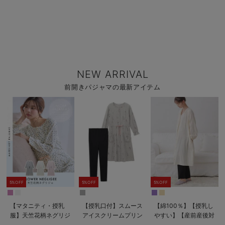
NEW ARRIVAL
前開きパジャマの最新アイテム
5%OFF
5%OFF
5%OFF
【マタニティ・授乳
【授乳口付】スムース
【綿100％】【授乳し
服】天竺花柄ネグリジ
アイスクリームプリン
やすい】【産前産後対
ェ
ト×無地パンツ2WAY
応パンツ付き】Wガー