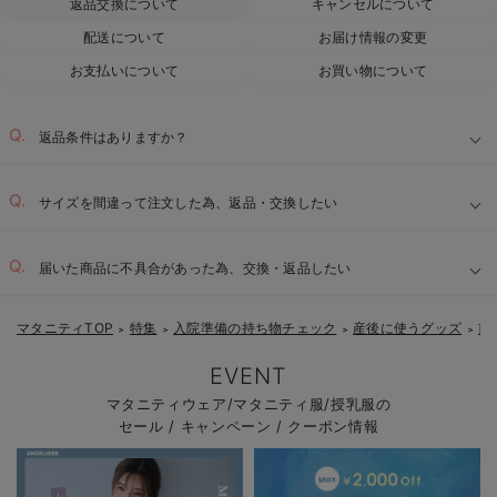
返品交換について
キャンセルについて
配送について
お届け情報の変更
お支払いについて
お買い物について
返品条件はありますか？
サイズを間違って注文した為、返品・交換したい
届いた商品に不具合があった為、交換・返品したい
マタニティTOP
特集
入院準備の持ち物チェック
産後に使うグッズ
前
＞
＞
＞
＞
EVENT
マタニティウェア/マタニティ服/授乳服の
セール / キャンペーン / クーポン情報