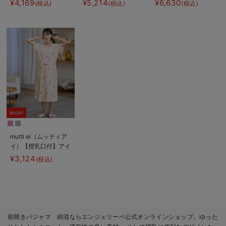
¥4,169
¥5,214
¥6,630
(税込)
(税込)
(税込)
パジャマ
ゼパジャマ＆産前産後
レギンス
5%OFF
mutti ei（ムッティア
イ）【授乳口付】アイ
スクリーム柄半袖ネグ
¥3,124
(税込)
リジェ
前開きパジャマ 綿混ならエンジェリーベ公式オンラインショップ。ゆった