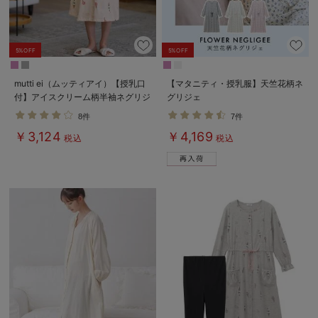
5%OFF
5%OFF
mutti ei（ムッティアイ）【授乳口
【マタニティ・授乳服】天竺花柄ネ
付】アイスクリーム柄半袖ネグリジ
グリジェ
ェ
8件
7件
￥3,124
￥4,169
税込
税込