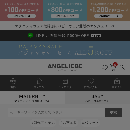
マタニティウェア/授乳服&ベビーウェア通販のエンジェリーベ
2026/NewArrival
送料495円(一部地域を除く) 7,700円以上で送料無料
LINE お友達登録で500円OFF
click
0
新作
カテゴリ
ランキング
お気に入り
ログイン
MATERNITY
BABY
戻る
戻る
戻る
戻る
戻る
戻る
戻る
戻る
戻る
戻る
戻る
戻る
戻る
戻る
戻る
戻る
戻る
戻る
戻る
戻る
戻る
戻る
戻る
戻る
戻る
戻る
戻る
戻る
戻る
戻る
戻る
カートに入れる
マタニティ & 授乳服はこちら
ベビー用品はこちら
マタニティウェア全て
マタニティ 下着・インナー全て
授乳服全て
マタニティ フォーマル全て
授乳用品全て
マタニティレッグウェア全て
マタニティ ボディケア全て
アウトレット全て
特集全て
再入荷全て
送料無料アイテム全て
ブラキャミ おまとめ
【37周年祭セール】
気温差別オススメアイ
マタニティウェア お
こだわりの履き心地！
出産準備応援割全て
春のマタニティワンピ
Gift Selection 
冬の冷え対策インナー
入院準備の持ち物チェ
冬のあったか特集全て
閉じる
マタニティ ワンピース
授乳ワンピース
マタニティ スーツ
妊婦用 抱き枕・授乳クッション
マタニティストッキング・タイツ
妊娠線クリーム
【アウトレット】ワンピース
抗菌防臭加工
再入荷｜インナー
授乳ブラ・マタニティブラ（マタニティインナー・産後用品）
ワンピース
【37周年祭セール】2
【15℃】3月下旬～
動きやすく着回しでき
強撚スムース(コスパ
【おまとめ割】パジャ
カジュアル
ジャケット派
マタニティパジャマ
【オフィスカジュアル
レギンスタイプ
【フォーマル】ワンピ
【ベビー】長袖
ハンカチ
快適ウェア10%OFF
セットアップ・ レイ
〜3,000円（税込）
薄くてあったか
入院してすぐ使うグッ
【冬のあったか特集】
#新作アイテム
#お宮参り
#パジャマ