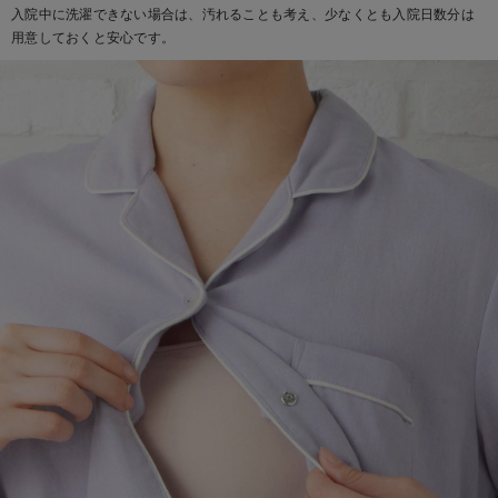
入院中に洗濯できない場合は、汚れることも考え、少なくとも入院日数分は
デロンギ
用意しておくと安心です。
入院準備の持ち物チェック