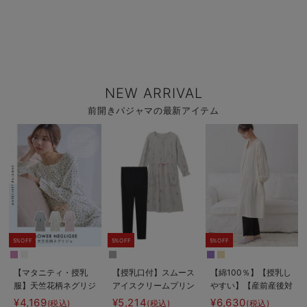
NEW ARRIVAL
前開きパジャマの最新アイテム
5%OFF
5%OFF
5%OFF
【マタニティ・授乳
【授乳口付】スムース
【綿100％】【授乳し
服】天竺花柄ネグリジ
アイスクリームプリン
やすい】【産前産後対
ェ
ト×無地パンツ2WAY
応パンツ付き】Wガー
¥4,169
¥5,214
¥6,630
(税込)
(税込)
(税込)