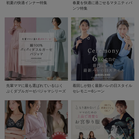
初夏の快適インナー特集
春夏を快適に過ごせるマタニティパ
ンツ特集
先輩ママに最も選ばれている!ぷく
着回しが効く最新ハレの日スタイル
ぷくダブルガーゼパジャマシリーズ
セレモニー6シーン