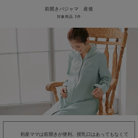
マタニティ パンツ
マタニティ ショーツ
授乳トップス
マタニティ オフィス 通勤服
授乳 ケープ
マタニティレギンス
【アウトレット】トップス・授乳トップス
透け防止
再入荷｜アウター
トップス
【37周年祭セール】4
【〜10℃】3月中旬
涼しくて可愛い「ワン
デニム
きれいめトップス派
マタニティインナー
【オフィスカジュアル
パンツタイプ
【フォーマル】ボトム
【ベビー】半袖
2WAYオール
Aライン ・フレアワ
〜5,000円（税込）
綿混素材
赤ちゃんへ使うもの
【冬のあったか特集】
前開きパジャマ 産後
マタニティ スカート
妊婦帯・腹帯・産前ガードル
マタニティ ドレス（結婚式・お呼ばれ）
【アウトレット】ボトムス
見えてもカワイイ
パンツ
レギンス
きれいめスカート派
ベビー
【フォーマル】トップ
【ベビー】グッズ
コンビ肌着
Iライン ・タイトシ
〜10,000円（税込）
腹巻・ひざ上パンツ
産後に使うグッズ
【冬のあったか特集】
対象商品 2件
マタニティ トップス
マタニティ 授乳 キャミソール
マタニティ フォーマル パンツ・ボトムス
【アウトレット】パジャマ
コットン素材
スカート
オフィス
きれいめ美脚パンツ派
短肌着
快適ウェア10%OFF
ジャンパースカート/
10,001円（税込）〜
保温&リカバリー
【冬のあったか特集】
マタニティ アウター（コート）・ママコート
産褥ショーツ
【アウトレット】インナー
冷房対策
パジャマ
ツィード派
セット
ワーク・オフィス
女の子におススメのギ
レギンス・タイツ
骨盤・マタニティベルト （妊娠中・産後）
【アウトレット】ベビー
接触冷感素材
インナー
MAX55%OFF ブラッ
王道シンプル派
カジュアル
男の子におススメのギ
カップ付きインナー
産後 ガードル インナー
Tシャツブラ
雑貨
セットアップ派
フォーマル / オケー
定番ギフト
あったか度◎
マタニティ 腹巻き
ブラトップ
ベビー
あったかアイテム｜ベ
もらって嬉しいギフト
裏起毛素材
親子セット
かわいくておもしろい
快適機能ウェア特集 トップス
何枚あっても嬉しいア
快適機能ウェア特集 ボトムス
長く使えるアイテム
快適機能ウェア特集 パジャマ
お部屋映えアイテム
初産ママは前開きが便利。授乳口はあってもなくて