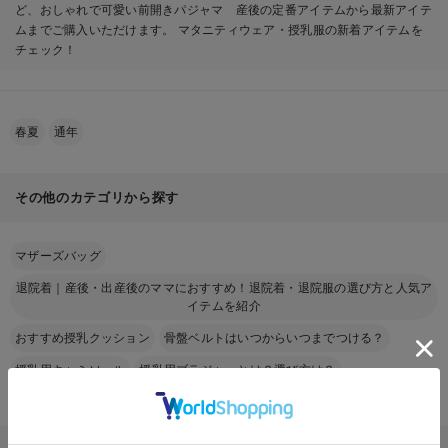
ど、おしゃれで可愛い前開きパジャマ 産後の定番アイテムから最新アイテ
ムまでご購入いただけます。 マタニティウェア・授乳服の新着アイテムを
チェック！
春夏
通年
その他のカテゴリから探す
マザーズバッグ
退院着｜産後・出産後のママにおすすめ！退院着・退院服の選び方と人気ア
イテムを紹介
おすすめ授乳クッション
骨盤ベルトはいつからいつまでつける？
授乳用キャミソール
授乳用ブラジャーとは？選び方は？
前開きパジャマ