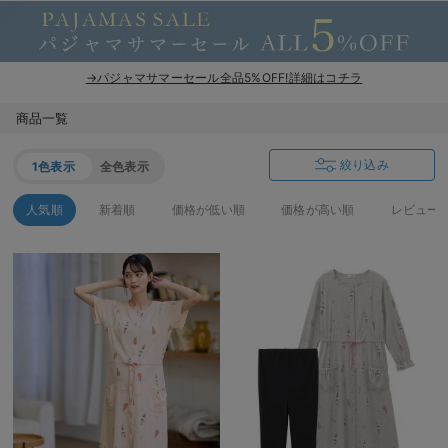
→パジャマサマーセール全品5%OFF!詳細はコチラ
商品一覧
絞り込み
1色表示
全色表示
人気順
新着順
価格が低い順
価格が高い順
レビュー