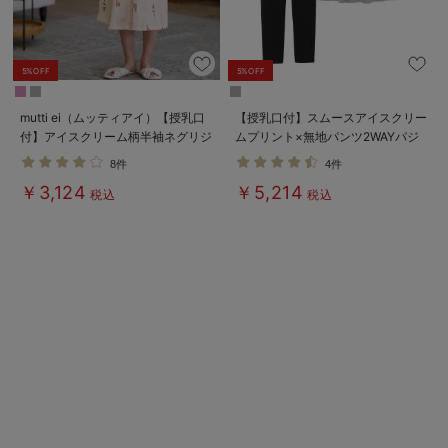
5%OFF
5%OFF
mutti ei（ムッティアイ）【授乳口
【授乳口付】スムースアイスクリー
付】アイスクリーム柄半袖ネグリジ
ムプリント×無地パンツ2WAYパジ
ェ
ャマ
8件
4件
￥3,124
￥5,214
税込
税込