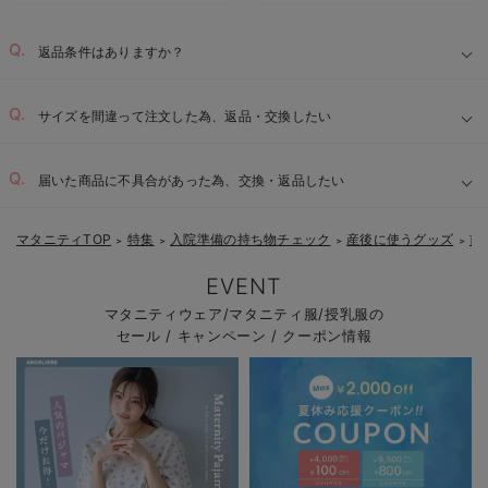
返品条件はありますか？
サイズを間違って注文した為、返品・交換したい
届いた商品に不具合があった為、交換・返品したい
マタニティTOP
特集
入院準備の持ち物チェック
産後に使うグッズ
前
＞
＞
＞
＞
EVENT
マタニティウェア/マタニティ服/授乳服の
セール / キャンペーン / クーポン情報