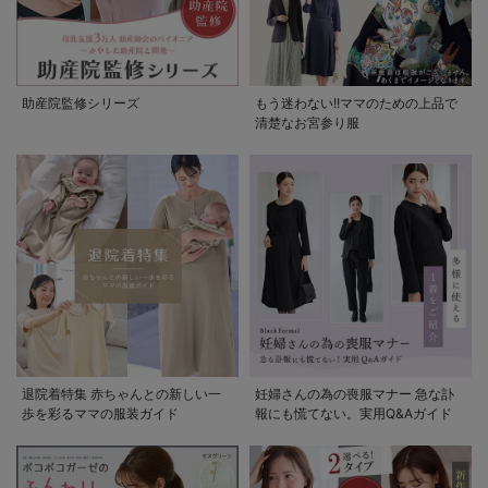
助産院監修シリーズ
もう迷わない!!ママのための上品で
清楚なお宮参り服
退院着特集 赤ちゃんとの新しい一
妊婦さんの為の喪服マナー 急な訃
歩を彩るママの服装ガイド
報にも慌てない。実用Q&Aガイド