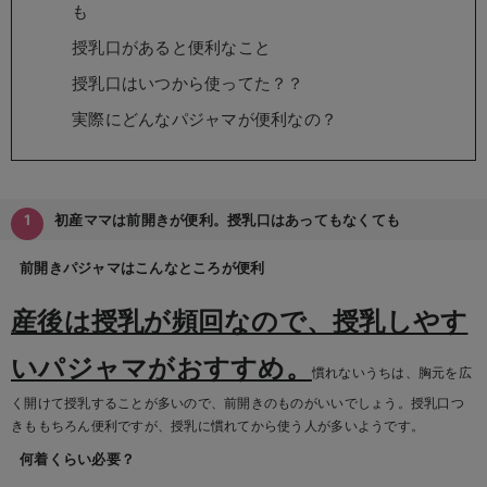
も
erbaviva（エルバビーバ）
授乳口があると便利なこと
安心の日本製。先輩ママが買ってよかった！本当に必要な出産準備品
授乳口はいつから使ってた？？
ハレの日に着るANGELIEBEのセレモニー
実際にどんなパジャマが便利なの？
買って正解！高評価レビューアイテム
冬に可愛いニットがお得！
初産ママは前開きが便利。授乳口はあってもなくても
親子コーデ｜ママとベビーにおすすめ！
前開きパジャマはこんなところが便利
便利な育児家電
産後は授乳が頻回なので、授乳しやす
Gift Selection 出産祝い
いパジャマがおすすめ。
慣れないうちは、胸元を広
ロンパースはいつからいつまで使う？選ぶポイントも解説！
く開けて授乳することが多いので、前開きのものがいいでしょう。授乳口つ
保育園・入園準備特集
きももちろん便利ですが、授乳に慣れてから使う人が多いようです。
何着くらい必要？
ファルスカ