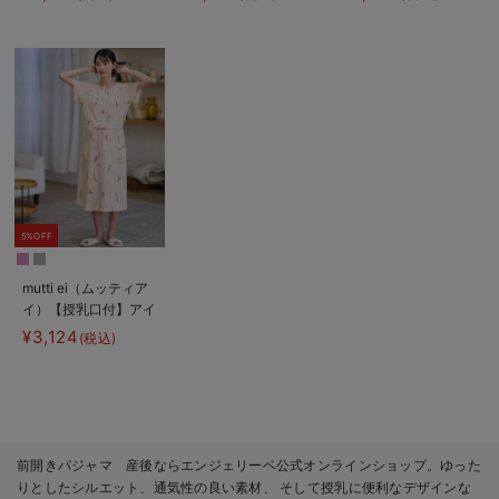
パジャマ
ゼパジャマ＆産前産後
レギンス
5%OFF
mutti ei（ムッティア
イ）【授乳口付】アイ
スクリーム柄半袖ネグ
¥3,124
(税込)
リジェ
前開きパジャマ 産後ならエンジェリーベ公式オンラインショップ。ゆった
りとしたシルエット、通気性の良い素材、 そして授乳に便利なデザインな