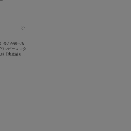
%】長さが選べる
ワンピース マタ
乳服【出産後も長