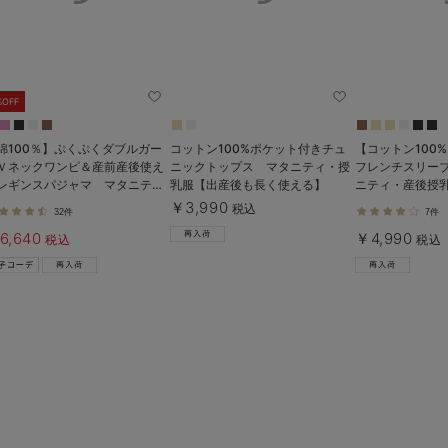
%OFF
綿100％】ぷくぷくダブルガー
コットン100%ポケット付きチュ
【コットン100
Ｖネックワンピ＆産前産後使え
ニックトップス マタニティ・授
フレンチスリーブ
レギンスパジャマ マタニテ
乳服【出産後も長く使える】
ニティ・産後授
・授乳パジャマ【親子コーデ
く使える】
￥3,990
税込
32件
7件
】
6,640
￥4,990
税込
税込