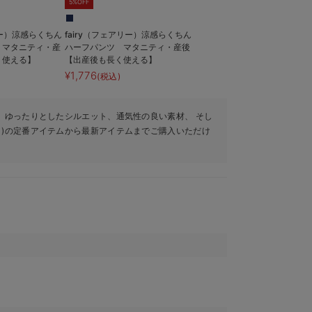
5%OFF
リー）涼感らくちん
fairy（フェアリー）涼感らくちん
 マタニティ・産
ハーフパンツ マタニティ・産後
く使える】
【出産後も長く使える】
¥1,776
(税込)
。ゆったりとしたシルエット、通気性の良い素材、 そし
ト)の定番アイテムから最新アイテムまでご購入いただけ