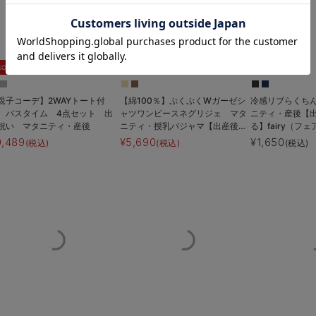
お気に入り商品を確認する
%OFF
5%OFF
親子コーデ】2WAYトート付
【綿100％】ぷくぷくWガーゼシ
冷感リブらくち
 バスタイム 4点セット 出
ャツワンピースネグリジェ マタ
ニティ・産後【
祝い マタニティ・産後
ニティ・授乳パジャマ【出産後も
る】fairy（フ
長く着られる】
9,489
¥5,690
¥1,650
(税込)
(税込)
(税込)