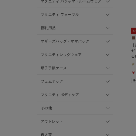
マタニティ パジャマ・ルームウェア
マタニティ フォーマル
授乳用品
5
マザーズバッグ・ママバッグ
【
ゼ
マタニティレッグウェア
る
ィ
可
母子手帳ケース
￥
フェムテック
マタニティ ボディケア
その他
アウトレット
再入荷