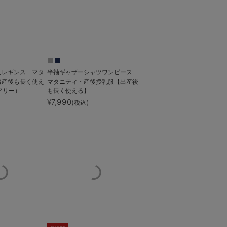
んレギンス マタ
半袖ギャザーシャツワンピース
出産後も長く使え
マタニティ・産後授乳服【出産後
ェアリー）
も長く使える】
¥7,990
(税込)