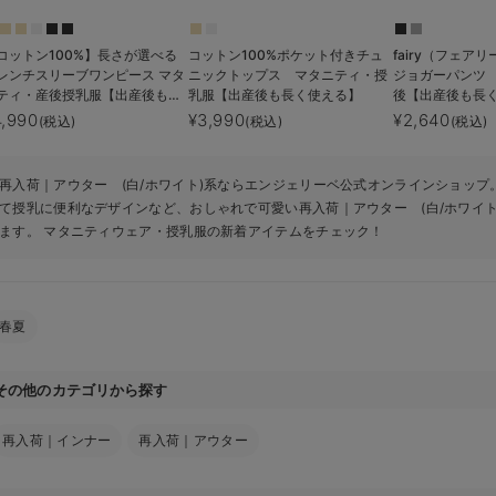
コットン100%】長さが選べる
コットン100%ポケット付きチュ
fairy（フェア
レンチスリーブワンピース マタ
ニックトップス マタニティ・授
ジョガーパンツ
ティ・産後授乳服【出産後も長
乳服【出産後も長く使える】
後【出産後も長
使える】
4,990
¥3,990
¥2,640
(税込)
(税込)
(税込)
再入荷｜アウター (白/ホワイト)系ならエンジェリーベ公式オンラインショップ
て授乳に便利なデザインなど、おしゃれで可愛い再入荷｜アウター (白/ホワイ
ます。 マタニティウェア・授乳服の新着アイテムをチェック！
春夏
その他のカテゴリから探す
再入荷｜インナー
再入荷｜アウター