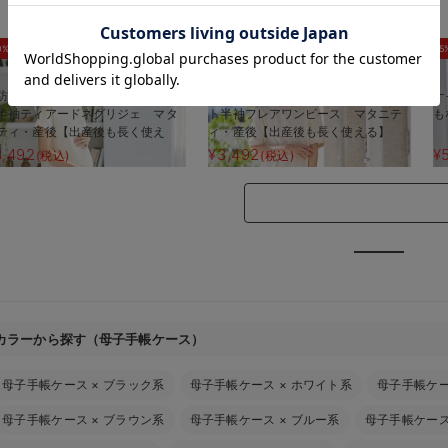
お気に入り商品を確認する
0%OFF
30%OFF
5
防汚加工】綿混やわらかスウェッ
【防汚加工】綿混やわらかスウェッ
ナ
半袖ティアードネグリジェ マタ
ト半袖フレアワンピース マタニテ
も
ティ・産後【出産後も長く使え
ィ・産後【出産後も長く使える】
】
3,492
¥3,492
¥
(税込)
(税込)
カラーから探す（母子手帳ケース）
母子手帳ケース
×
ブラック系
母子手帳ケース
×
ホワイト系
母子手帳ケ
母子手帳ケース
×
ブラウン系
母子手帳ケース
×
ブルー系
母子手帳ケー