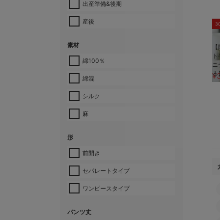
出産準備&後期
産後
3
素材
【
ト
綿100％
ニ
る
¥
綿混
シルク
麻
形
前開き
セパレートタイプ
ワンピースタイプ
パンツ丈