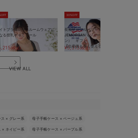
%OFF
30%OFF
5
イトブラ機能付 ルームウェアに
長袖サーマルパジャマ3点セット
半
なる授乳キャミソール
JEMORGAN（ジェーイーモーガ
J
ン） ギフト マタニティ・産後
ン
【出産後も長く使える】
【
5,215
¥5,313
¥
(税込)
(税込)
VIEW ALL
ース
×
グレー系
母子手帳ケース
×
ベージュ系
ス
×
ネイビー系
母子手帳ケース
×
パープル系