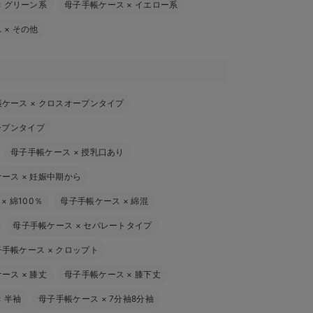
×
グリーン系
母子手帳ケース
×
イエロー系
ス
×
その他
帳ケース
×
クロスオープンタイプ
ープンタイプ
母子手帳ケース
×
授乳口あり
ケース
×
妊娠中期から
×
綿100％
母子手帳ケース
×
綿混
母子手帳ケース
×
セパレートタイプ
子手帳ケース
×
クロップト
ケース
×
膝丈
母子手帳ケース
×
膝下丈
×
半袖
母子手帳ケース
×
7分袖8分袖