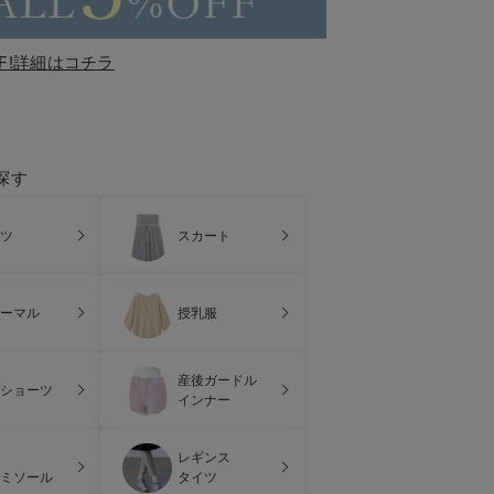
F!詳細はコチラ
探す
ツ
スカート
ーマル
授乳服
産後ガードル
ショーツ
インナー
レギンス
ミソール
タイツ