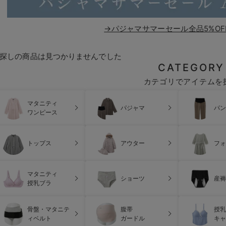
→パジャマサマーセール全品5%OF
探しの商品は見つかりませんでした
CATEGORY
カテゴリでアイテムを
マタニティ
パジャマ
パン
ワンピース
トップス
アウター
フォ
マタニティ
ショーツ
産褥
授乳ブラ
骨盤・マタニテ
腹帯
授乳
ィベルト
ガードル
キャ