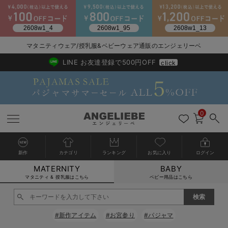
2026/NewArrival
送料495円(一部地域を除く) 7,700円以上で送料無料
マタニティウェア/授乳服&ベビーウェア通販のエンジェリーベ
LINE お友達登録で500円OFF
click
0
新作
カテゴリ
ランキング
お気に入り
ログイン
MATERNITY
BABY
戻る
戻る
戻る
戻る
戻る
戻る
戻る
戻る
戻る
戻る
戻る
戻る
戻る
戻る
戻る
戻る
戻る
戻る
戻る
戻る
戻る
戻る
戻る
戻る
戻る
戻る
戻る
戻る
戻る
戻る
戻る
カートに入れる
マタニティ & 授乳服はこちら
ベビー用品はこちら
マタニティウェア全て
マタニティ 下着・インナー全て
授乳服全て
マタニティ フォーマル全て
授乳用品全て
マタニティレッグウェア全て
マタニティ ボディケア全て
アウトレット全て
特集全て
再入荷全て
送料無料アイテム全て
ブラキャミ おまとめ
【37周年祭セール】
気温差別オススメアイ
マタニティウェア お
こだわりの履き心地！
出産準備応援割全て
春のマタニティワンピ
Gift Selection 
冬の冷え対策インナー
入院準備の持ち物チェ
冬のあったか特集全て
閉じる
マタニティ ワンピース
授乳ワンピース
マタニティ スーツ
妊婦用 抱き枕・授乳クッション
マタニティストッキング・タイツ
妊娠線クリーム
【アウトレット】ワンピース
抗菌防臭加工
再入荷｜インナー
授乳ブラ・マタニティブラ（マタニティインナー・産後用品）
ワンピース
【37周年祭セール】2
【15℃】3月下旬～
動きやすく着回しでき
強撚スムース(コスパ
【おまとめ割】パジャ
カジュアル
ジャケット派
マタニティパジャマ
【オフィスカジュアル
レギンスタイプ
【フォーマル】ワンピ
【ベビー】長袖
ハンカチ
快適ウェア10%OFF
セットアップ・ レイ
〜3,000円（税込）
薄くてあったか
入院してすぐ使うグッ
【冬のあったか特集】
#新作アイテム
#お宮参り
#パジャマ