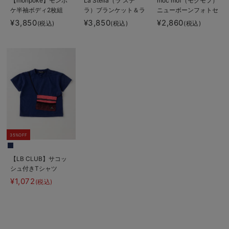
【monpoke】モンポ
La Stella（ラ ステ
moc mof（モクモフ）
ケ半袖ボディ2枚組
ラ）ブランケット＆ラ
ニューボーンフォトセ
トル 2点ボックスギ
ット
¥3,850
¥3,850
¥2,860
(税込)
(税込)
(税込)
フトセット
35%OFF
【LB CLUB】サコッ
シュ付きTシャツ
¥1,072
(税込)