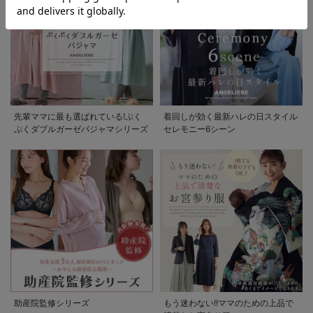
先輩ママに最も選ばれている!ぷく
着回しが効く最新ハレの日スタイル
ぷくダブルガーゼパジャマシリーズ
セレモニー6シーン
助産院監修シリーズ
もう迷わない!!ママのための上品で