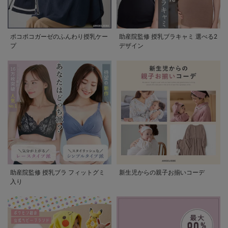
ポコポコガーゼのふんわり授乳ケー
助産院監修 授乳ブラキャミ 選べる2
プ
デザイン
助産院監修 授乳ブラ フィットグミ
新生児からの親子お揃いコーデ
入り