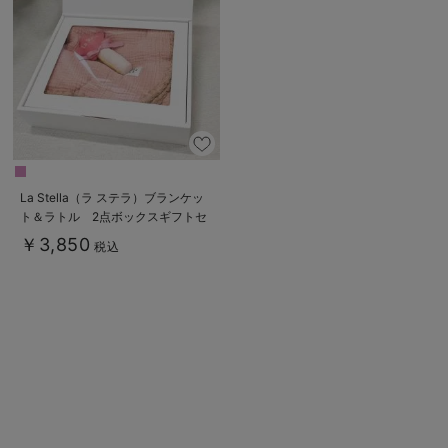
erbaviva（エルバビーバ）
安心の日本製。先輩ママが買ってよかった！本当に必要な出産準備品
ハレの日に着るANGELIEBEのセレモニー
買って正解！高評価レビューアイテム
冬に可愛いニットがお得！
La Stella（ラ ステラ）ブランケッ
ト＆ラトル 2点ボックスギフトセ
親子コーデ｜ママとベビーにおすすめ！
ット
￥3,850
税込
便利な育児家電
Gift Selection 出産祝い
ロンパースはいつからいつまで使う？選ぶポイントも解説！
保育園・入園準備特集
ファルスカ