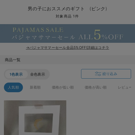
マタニティ パンツ
マタニティ ショーツ
授乳トップス
マタニティ オフィス 通勤服
授乳 ケープ
マタニティレギンス
【アウトレット】トップス・授乳トップス
透け防止
再入荷｜アウター
トップス
【37周年祭セール】4
【〜10℃】3月中旬
涼しくて可愛い「ワン
デニム
きれいめトップス派
マタニティインナー
【オフィスカジュアル
パンツタイプ
【フォーマル】ボトム
【ベビー】半袖
2WAYオール
Aライン ・フレアワ
〜5,000円（税込）
綿混素材
赤ちゃんへ使うもの
【冬のあったか特集】
男の子におススメのギフト (ピンク)
マタニティ スカート
妊婦帯・腹帯・産前ガードル
マタニティ ドレス（結婚式・お呼ばれ）
【アウトレット】ボトムス
見えてもカワイイ
パンツ
レギンス
きれいめスカート派
ベビー
【フォーマル】トップ
【ベビー】グッズ
コンビ肌着
Iライン ・タイトシ
〜10,000円（税込）
腹巻・ひざ上パンツ
産後に使うグッズ
【冬のあったか特集】
対象商品 1件
マタニティ トップス
マタニティ 授乳 キャミソール
マタニティ フォーマル パンツ・ボトムス
【アウトレット】パジャマ
コットン素材
スカート
オフィス
きれいめ美脚パンツ派
短肌着
快適ウェア10%OFF
ジャンパースカート/
10,001円（税込）〜
保温&リカバリー
【冬のあったか特集】
マタニティ アウター（コート）・ママコート
産褥ショーツ
【アウトレット】インナー
冷房対策
パジャマ
ツィード派
セット
ワーク・オフィス
女の子におススメのギ
レギンス・タイツ
→パジャマサマーセール全品5%OFF!詳細はコチラ
骨盤・マタニティベルト （妊娠中・産後）
【アウトレット】ベビー
接触冷感素材
インナー
MAX55%OFF ブラッ
王道シンプル派
カジュアル
男の子におススメのギ
カップ付きインナー
商品一覧
産後 ガードル インナー
Tシャツブラ
雑貨
セットアップ派
フォーマル / オケー
定番ギフト
あったか度◎
絞り込み
1色表示
全色表示
マタニティ 腹巻き
ブラトップ
ベビー
あったかアイテム｜ベ
もらって嬉しいギフト
裏起毛素材
人気順
新着順
価格が低い順
価格が高い順
レビュー
親子セット
かわいくておもしろい
快適機能ウェア特集 トップス
何枚あっても嬉しいア
快適機能ウェア特集 ボトムス
長く使えるアイテム
快適機能ウェア特集 パジャマ
お部屋映えアイテム