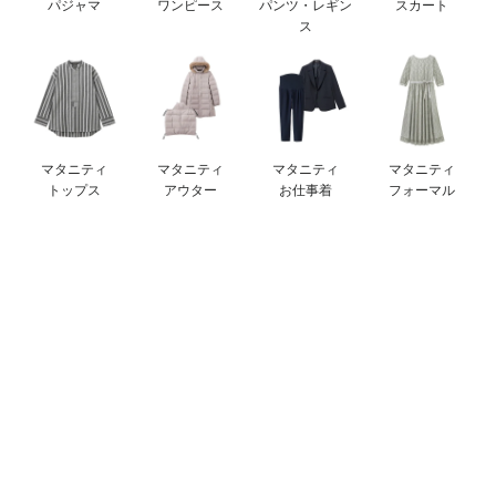
パジャマ
ワンピース
パンツ・レギン
スカート
erbaviva（エルバビーバ）
ス
安心の日本製。先輩ママが買ってよかった！本当に必要な出産準備品
ハレの日に着るANGELIEBEのセレモニー
買って正解！高評価レビューアイテム
マタニティ
マタニティ
マタニティ
マタニティ
トップス
アウター
お仕事着
フォーマル
冬に可愛いニットがお得！
親子コーデ｜ママとベビーにおすすめ！
便利な育児家電
Gift Selection 出産祝い
ロンパースはいつからいつまで使う？選ぶポイントも解説！
保育園・入園準備特集
ファルスカ