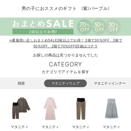
マタニティ パンツ
マタニティ ショーツ
授乳トップス
マタニティ オフィス 通勤服
授乳 ケープ
マタニティレギンス
【アウトレット】トップス・授乳トップス
透け防止
再入荷｜アウター
トップス
【37周年祭セール】4
【〜10℃】3月中旬
涼しくて可愛い「ワン
デニム
きれいめトップス派
マタニティインナー
【オフィスカジュアル
パンツタイプ
【フォーマル】ボトム
【ベビー】半袖
2WAYオール
Aライン ・フレアワ
〜5,000円（税込）
綿混素材
赤ちゃんへ使うもの
【冬のあったか特集】
男の子におススメのギフト (紫/パープル)
マタニティ スカート
妊婦帯・腹帯・産前ガードル
マタニティ ドレス（結婚式・お呼ばれ）
【アウトレット】ボトムス
見えてもカワイイ
パンツ
レギンス
きれいめスカート派
ベビー
【フォーマル】トップ
【ベビー】グッズ
コンビ肌着
Iライン ・タイトシ
〜10,000円（税込）
腹巻・ひざ上パンツ
産後に使うグッズ
【冬のあったか特集】
マタニティ トップス
マタニティ 授乳 キャミソール
マタニティ フォーマル パンツ・ボトムス
【アウトレット】パジャマ
コットン素材
スカート
オフィス
きれいめ美脚パンツ派
短肌着
快適ウェア10%OFF
ジャンパースカート/
10,001円（税込）〜
保温&リカバリー
【冬のあったか特集】
マタニティ アウター（コート）・ママコート
産褥ショーツ
【アウトレット】インナー
冷房対策
パジャマ
ツィード派
セット
ワーク・オフィス
女の子におススメのギ
レギンス・タイツ
→夏服買い足しおまとめSALE2枚以上でお得！ 2個で30%OFF、2個で
50%OFF、2個で70%OFF!詳細はコチラ
骨盤・マタニティベルト （妊娠中・産後）
【アウトレット】ベビー
接触冷感素材
インナー
MAX55%OFF ブラッ
王道シンプル派
カジュアル
男の子におススメのギ
カップ付きインナー
お探しの商品は見つかりませんでした
CATEGORY
産後 ガードル インナー
Tシャツブラ
雑貨
セットアップ派
フォーマル / オケー
定番ギフト
あったか度◎
カテゴリでアイテムを探す
マタニティ 腹巻き
ブラトップ
ベビー
あったかアイテム｜ベ
もらって嬉しいギフト
裏起毛素材
雑貨
マタニティウェア
マタニティインナー
親子セット
かわいくておもしろい
快適機能ウェア特集 トップス
何枚あっても嬉しいア
快適機能ウェア特集 ボトムス
長く使えるアイテム
快適機能ウェア特集 パジャマ
お部屋映えアイテム
マタニティ
マタニティ
マタニティ
マタニティ