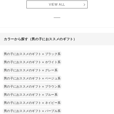
ィアードネグリジ
レアワンピース
タニテ
VIEW ALL
ェ マタニティ・
マタニティ・産後
【出産
産後【出産後も長
【出産後も長く使
える】
く使える】
える】
カラーから探す（男の子におススメのギフト）
男の子におススメのギフト
×
ブラック系
男の子におススメのギフト
×
ホワイト系
男の子におススメのギフト
×
グレー系
男の子におススメのギフト
×
ベージュ系
男の子におススメのギフト
×
ブラウン系
男の子におススメのギフト
×
ブルー系
男の子におススメのギフト
×
ネイビー系
男の子におススメのギフト
×
パープル系