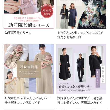
助産院監修シリーズ
もう迷わない!!ママのための上品で
清楚なお宮参り服
退院着特集 赤ちゃんとの新しい一
妊婦さんの為の喪服マナー 急な訃
歩を彩るママの服装ガイド
報にも慌てない。実用Q&Aガイド