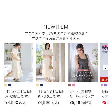
NEWITEM
マタニティウェア/マタニティ服/授乳服/
マタニティ用品の最新アイテム
30%OFF
【おまとめSALE対
【おまとめSALE対
ナイトブラ機能
長袖サ
象|2点以上で50%
象|2点以上で50%
付 ルームウェア
ャマ3
オフ】【防汚加
オフ】【防汚加
にもなる授乳キャ
JEMO
¥4,990
¥4,990
¥5,490
¥5,3
(税込)
(税込)
(税込)
工】綿混やわらか
工】綿混やわらか
ミソール
ェーイ
スウェット半袖テ
スウェット半袖フ
ン） 