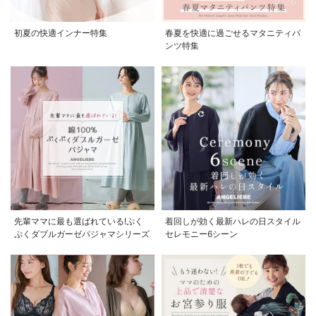
初夏の快適インナー特集
春夏を快適に過ごせるマタニティパ
ンツ特集
先輩ママに最も選ばれている!ぷく
着回しが効く最新ハレの日スタイル
ぷくダブルガーゼパジャマシリーズ
セレモニー6シーン