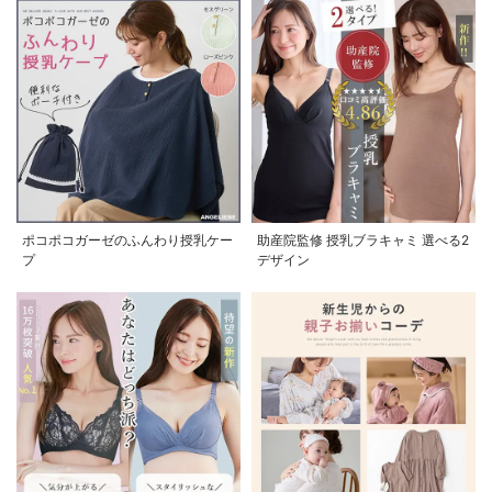
ポコポコガーゼのふんわり授乳ケー
助産院監修 授乳ブラキャミ 選べる2
プ
デザイン