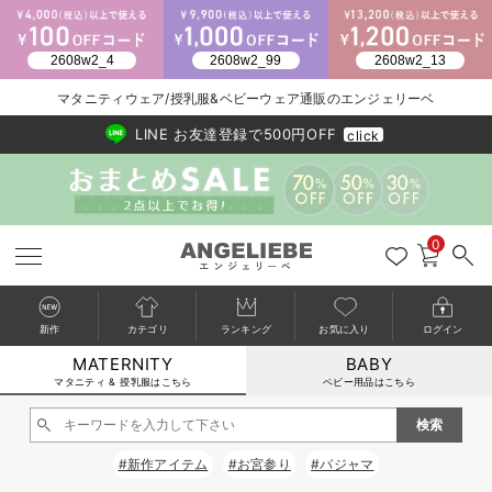
2026/NewArrival
送料495円(一部地域を除く) 7,700円以上で送料無料
マタニティウェア/授乳服&ベビーウェア通販のエンジェリーベ
LINE お友達登録で500円OFF
click
0
新作
カテゴリ
ランキング
お気に入り
ログイン
MATERNITY
BABY
戻る
戻る
戻る
戻る
戻る
戻る
戻る
戻る
戻る
戻る
戻る
戻る
戻る
戻る
戻る
戻る
戻る
戻る
戻る
戻る
戻る
戻る
戻る
戻る
戻る
戻る
戻る
戻る
戻る
戻る
戻る
カートに入れる
マタニティ & 授乳服はこちら
ベビー用品はこちら
マタニティウェア全て
マタニティ 下着・インナー全て
授乳服全て
マタニティ フォーマル全て
授乳用品全て
マタニティレッグウェア全て
マタニティ ボディケア全て
アウトレット全て
特集全て
再入荷全て
送料無料アイテム全て
ブラキャミ おまとめ
【37周年祭セール】
気温差別オススメアイ
マタニティウェア お
こだわりの履き心地！
出産準備応援割全て
春のマタニティワンピ
Gift Selection 
冬の冷え対策インナー
入院準備の持ち物チェ
冬のあったか特集全て
閉じる
マタニティ ワンピース
授乳ワンピース
マタニティ スーツ
妊婦用 抱き枕・授乳クッション
マタニティストッキング・タイツ
妊娠線クリーム
【アウトレット】ワンピース
抗菌防臭加工
再入荷｜インナー
授乳ブラ・マタニティブラ（マタニティインナー・産後用品）
ワンピース
【37周年祭セール】2
【15℃】3月下旬～
動きやすく着回しでき
強撚スムース(コスパ
【おまとめ割】パジャ
カジュアル
ジャケット派
マタニティパジャマ
【オフィスカジュアル
レギンスタイプ
【フォーマル】ワンピ
【ベビー】長袖
ハンカチ
快適ウェア10%OFF
セットアップ・ レイ
〜3,000円（税込）
薄くてあったか
入院してすぐ使うグッ
【冬のあったか特集】
#新作アイテム
#お宮参り
#パジャマ