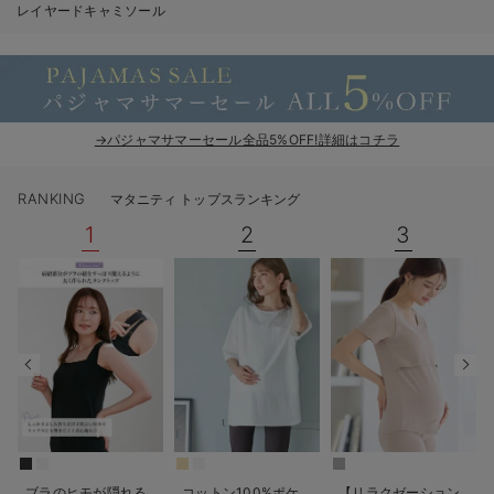
レイヤードキャミソール
erbaviva（エルバビーバ）
安心の日本製。先輩ママが買ってよかった！本当に必要な出産準備品
ハレの日に着るANGELIEBEのセレモニー
→パジャマサマーセール全品5%OFF!詳細はコチラ
買って正解！高評価レビューアイテム
冬に可愛いニットがお得！
RANKING
マタニティ トップスランキング
1
2
3
親子コーデ｜ママとベビーにおすすめ！
便利な育児家電
Gift Selection 出産祝い
ロンパースはいつからいつまで使う？選ぶポイントも解説！
保育園・入園準備特集
ファルスカ
ブラのヒモが隠れる
コットン100%ポケ
【リラクゼーション