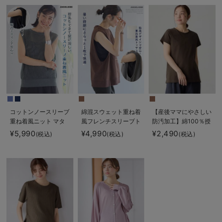
る】
コットンノースリーブ
綿混スウェット重ね着
【産後ママにやさしい
重ね着風ニット マタ
風フレンチスリーブト
防汚加工】綿100％授
ニティ・授乳服 【出
ップス マタニティ・
乳半袖TEE
¥5,990
¥4,990
¥2,490
(税込)
(税込)
(税込)
産後も長く使える】
授乳服【出産後も長く
着られる】