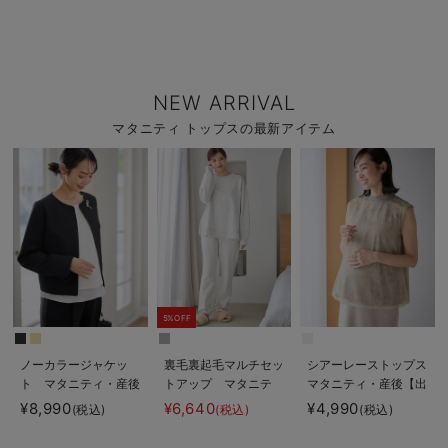
NEW ARRIVAL
マタニティ トップスの最新アイテム
5%OFF
ノーカラージャケッ
裏毛裏起毛マルチセッ
シアーレーストップス
ト マタニティ・産後
トアップ マタニテ
マタニティ・産後【出
授乳服【出産後も長く
ィ・授乳パジャマ・ル
産後も長く使える】
¥8,990
¥6,640
¥4,990
(税込)
(税込)
(税込)
使える】
ームウェア・授乳服
【出産後も長く使え