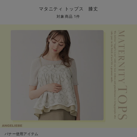
マタニティ パンツ
マタニティ ショーツ
授乳トップス
マタニティ オフィス 通勤服
授乳 ケープ
マタニティレギンス
【アウトレット】トップス・授乳トップス
透け防止
再入荷｜アウター
トップス
【37周年祭セール】4
【〜10℃】3月中旬
涼しくて可愛い「ワン
デニム
きれいめトップス派
マタニティインナー
【オフィスカジュアル
パンツタイプ
【フォーマル】ボトム
【ベビー】半袖
2WAYオール
Aライン ・フレアワ
〜5,000円（税込）
綿混素材
赤ちゃんへ使うもの
【冬のあったか特集】
マタニティ トップス 膝丈
マタニティ スカート
妊婦帯・腹帯・産前ガードル
マタニティ ドレス（結婚式・お呼ばれ）
【アウトレット】ボトムス
見えてもカワイイ
パンツ
レギンス
きれいめスカート派
ベビー
【フォーマル】トップ
【ベビー】グッズ
コンビ肌着
Iライン ・タイトシ
〜10,000円（税込）
腹巻・ひざ上パンツ
産後に使うグッズ
【冬のあったか特集】
対象商品 1件
マタニティ トップス
マタニティ 授乳 キャミソール
マタニティ フォーマル パンツ・ボトムス
【アウトレット】パジャマ
コットン素材
スカート
オフィス
きれいめ美脚パンツ派
短肌着
快適ウェア10%OFF
ジャンパースカート/
10,001円（税込）〜
保温&リカバリー
【冬のあったか特集】
マタニティ アウター（コート）・ママコート
産褥ショーツ
【アウトレット】インナー
冷房対策
パジャマ
ツィード派
セット
ワーク・オフィス
女の子におススメのギ
レギンス・タイツ
骨盤・マタニティベルト （妊娠中・産後）
【アウトレット】ベビー
接触冷感素材
インナー
MAX55%OFF ブラッ
王道シンプル派
カジュアル
男の子におススメのギ
カップ付きインナー
産後 ガードル インナー
Tシャツブラ
雑貨
セットアップ派
フォーマル / オケー
定番ギフト
あったか度◎
マタニティ 腹巻き
ブラトップ
ベビー
あったかアイテム｜ベ
もらって嬉しいギフト
裏起毛素材
親子セット
かわいくておもしろい
快適機能ウェア特集 トップス
何枚あっても嬉しいア
快適機能ウェア特集 ボトムス
長く使えるアイテム
快適機能ウェア特集 パジャマ
お部屋映えアイテム
バナー使用アイテム