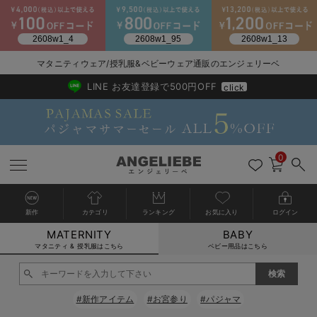
2026/NewArrival
送料495円(一部地域を除く) 7,700円以上で送料無料
マタニティウェア/授乳服&ベビーウェア通販のエンジェリーベ
LINE お友達登録で500円OFF
click
0
新作
カテゴリ
ランキング
お気に入り
ログイン
MATERNITY
BABY
戻る
戻る
戻る
戻る
戻る
戻る
戻る
戻る
戻る
戻る
戻る
戻る
戻る
戻る
戻る
戻る
戻る
戻る
戻る
戻る
戻る
戻る
戻る
戻る
戻る
戻る
戻る
戻る
戻る
戻る
戻る
カートに入れる
マタニティ & 授乳服はこちら
ベビー用品はこちら
マタニティウェア全て
マタニティ 下着・インナー全て
授乳服全て
マタニティ フォーマル全て
授乳用品全て
マタニティレッグウェア全て
マタニティ ボディケア全て
アウトレット全て
特集全て
再入荷全て
送料無料アイテム全て
ブラキャミ おまとめ
【37周年祭セール】
気温差別オススメアイ
マタニティウェア お
こだわりの履き心地！
出産準備応援割全て
春のマタニティワンピ
Gift Selection 
冬の冷え対策インナー
入院準備の持ち物チェ
冬のあったか特集全て
閉じる
マタニティ ワンピース
授乳ワンピース
マタニティ スーツ
妊婦用 抱き枕・授乳クッション
マタニティストッキング・タイツ
妊娠線クリーム
【アウトレット】ワンピース
抗菌防臭加工
再入荷｜インナー
授乳ブラ・マタニティブラ（マタニティインナー・産後用品）
ワンピース
【37周年祭セール】2
【15℃】3月下旬～
動きやすく着回しでき
強撚スムース(コスパ
【おまとめ割】パジャ
カジュアル
ジャケット派
マタニティパジャマ
【オフィスカジュアル
レギンスタイプ
【フォーマル】ワンピ
【ベビー】長袖
ハンカチ
快適ウェア10%OFF
セットアップ・ レイ
〜3,000円（税込）
薄くてあったか
入院してすぐ使うグッ
【冬のあったか特集】
#新作アイテム
#お宮参り
#パジャマ