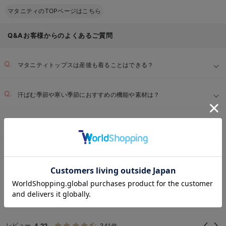
マタニティのTOPページはこちら
Q&Aお客様からのよくあるご質問
マタニティトップスは産後も着ることはできる？
汗ばむ季節や寒い季節におすすめの機能や素材は？
マタニティトップスの授乳口にはどのような種類がある？
暑い季節：
マタニティTOP
マタニティ・授乳服 全商品
マタニティウェア
マタニテ
＞
＞
＞
お気に入り商品を確認する
REVIEW
マタニティ トップス 膝丈
の高評価レビュー
レビュー