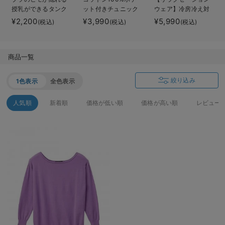
授乳ができるタンク
ット付きチュニック
ウェア】冷房冷え対
デロンギ
トップ 抗菌防臭
トップス マタニテ
策 保温＆リカバリ
¥2,200
¥3,990
¥5,990
(税込)
(税込)
(税込)
綿混モダール
ィ・授乳服【出産後
ーサポート
入院準備の持ち物チェック
も長く使える】
momRest 半袖Tシ
ャツ
商品一覧
efe×ANGELIEBEコ
ラボ 光電子 日本
製
絞り込み
1色表示
全色表示
人気順
新着順
価格が低い順
価格が高い順
レビュー