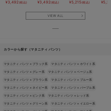
ト半袖ティアード
ト半袖フレアワン
にもなる授乳キャ
JEMO
¥3,492
¥3,492
¥5,215
¥5,3
(税込)
(税込)
(税込)
ネグリジェ マタ
ピース マタニテ
ミソール
ェーイ
ニティ・産後【出
ィ・産後【出産後
ン） 
産後も長く使え
も長く使える】
タニテ
VIEW ALL
る】
【出産
える】
カラーから探す（マタニティ パンツ）
マタニティ パンツ
×
ブラック系
マタニティ パンツ
×
ホワイト系
マタニティ パンツ
×
グレー系
マタニティ パンツ
×
ベージュ系
マタニティ パンツ
×
ブラウン系
マタニティ パンツ
×
ブルー系
マタニティ パンツ
×
ネイビー系
マタニティ パンツ
×
パープル系
マタニティ パンツ
×
ピンク系
マタニティ パンツ
×
レッド系
マタニティ パンツ
×
グリーン系
マタニティ パンツ
×
イエロー系