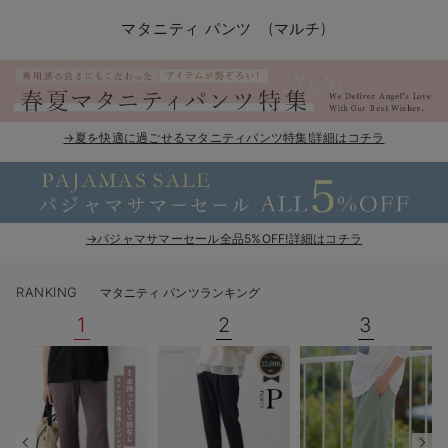
マタニティ パンツ
マタニティ ショーツ
授乳トップス
マタニティ オフィス 通勤服
授乳 ケープ
マタニティレギンス
【アウトレット】トップス・授乳トップス
透け防止
再入荷｜アウター
トップス
【37周年祭セール】4
【〜10℃】3月中旬
涼しくて可愛い「ワン
デニム
きれいめトップス派
マタニティインナー
【オフィスカジュアル
パンツタイプ
【フォーマル】ボトム
【ベビー】半袖
2WAYオール
Aライン ・フレアワ
〜5,000円（税込）
綿混素材
赤ちゃんへ使うもの
【冬のあったか特集】
マタニティ パンツ (マルチ)
マタニティ スカート
妊婦帯・腹帯・産前ガードル
マタニティ ドレス（結婚式・お呼ばれ）
【アウトレット】ボトムス
見えてもカワイイ
パンツ
レギンス
きれいめスカート派
ベビー
【フォーマル】トップ
【ベビー】グッズ
コンビ肌着
Iライン ・タイトシ
〜10,000円（税込）
腹巻・ひざ上パンツ
産後に使うグッズ
【冬のあったか特集】
マタニティ トップス
マタニティ 授乳 キャミソール
マタニティ フォーマル パンツ・ボトムス
【アウトレット】パジャマ
コットン素材
スカート
オフィス
きれいめ美脚パンツ派
短肌着
快適ウェア10%OFF
ジャンパースカート/
10,001円（税込）〜
保温&リカバリー
【冬のあったか特集】
マタニティ アウター（コート）・ママコート
産褥ショーツ
【アウトレット】インナー
冷房対策
パジャマ
ツィード派
セット
ワーク・オフィス
女の子におススメのギ
レギンス・タイツ
→夏を快適に過ごせるマタニティパンツ特集!詳細はコチラ
骨盤・マタニティベルト （妊娠中・産後）
【アウトレット】ベビー
接触冷感素材
インナー
MAX55%OFF ブラッ
王道シンプル派
カジュアル
男の子におススメのギ
カップ付きインナー
産後 ガードル インナー
Tシャツブラ
雑貨
セットアップ派
フォーマル / オケー
定番ギフト
あったか度◎
→パジャマサマーセール全品5%OFF!詳細はコチラ
マタニティ 腹巻き
ブラトップ
ベビー
あったかアイテム｜ベ
もらって嬉しいギフト
裏起毛素材
RANKING
マタニティ パンツランキング
親子セット
かわいくておもしろい
1
2
3
快適機能ウェア特集 トップス
何枚あっても嬉しいア
快適機能ウェア特集 ボトムス
長く使えるアイテム
快適機能ウェア特集 パジャマ
お部屋映えアイテム