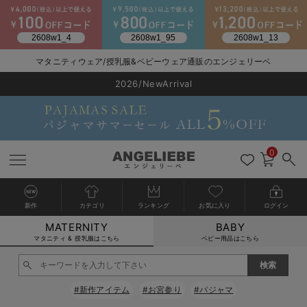
2026/NewArrival
マタニティウェア/授乳服&ベビーウェア通販のエンジェリーベ
送料495円(一部地域を除く) 7,700円以上で送料無料
LINE お友達登録で500円OFF
click
0
新作
カテゴリ
ランキング
お気に入り
ログイン
MATERNITY
BABY
戻る
戻る
戻る
戻る
戻る
戻る
戻る
戻る
戻る
戻る
戻る
戻る
戻る
戻る
戻る
戻る
戻る
戻る
戻る
戻る
戻る
戻る
戻る
戻る
戻る
戻る
戻る
戻る
戻る
戻る
戻る
カートに入れる
マタニティ & 授乳服はこちら
ベビー用品はこちら
マタニティウェア全て
マタニティ 下着・インナー全て
授乳服全て
マタニティ フォーマル全て
授乳用品全て
マタニティレッグウェア全て
マタニティ ボディケア全て
アウトレット全て
特集全て
再入荷全て
送料無料アイテム全て
ブラキャミ おまとめ
【37周年祭セール】
気温差別オススメアイ
マタニティウェア お
こだわりの履き心地！
出産準備応援割全て
春のマタニティワンピ
Gift Selection 
冬の冷え対策インナー
入院準備の持ち物チェ
冬のあったか特集全て
閉じる
マタニティ ワンピース
授乳ワンピース
マタニティ スーツ
妊婦用 抱き枕・授乳クッション
マタニティストッキング・タイツ
妊娠線クリーム
【アウトレット】ワンピース
抗菌防臭加工
再入荷｜インナー
授乳ブラ・マタニティブラ（マタニティインナー・産後用品）
ワンピース
【37周年祭セール】2
【15℃】3月下旬～
動きやすく着回しでき
強撚スムース(コスパ
【おまとめ割】パジャ
カジュアル
ジャケット派
マタニティパジャマ
【オフィスカジュアル
レギンスタイプ
【フォーマル】ワンピ
【ベビー】長袖
ハンカチ
快適ウェア10%OFF
セットアップ・ レイ
〜3,000円（税込）
薄くてあったか
入院してすぐ使うグッ
【冬のあったか特集】
#新作アイテム
#お宮参り
#パジャマ