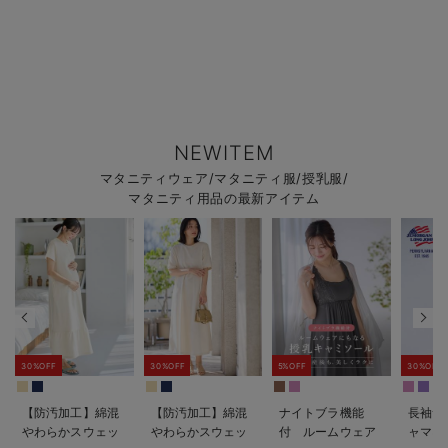
NEWITEM
マタニティウェア/マタニティ服/授乳服/
マタニティ用品の最新アイテム
30%OFF
30%OFF
5%OFF
30%OFF
【防汚加工】綿混
【防汚加工】綿混
ナイトブラ機能
長袖サ
やわらかスウェッ
やわらかスウェッ
付 ルームウェア
ャマ3