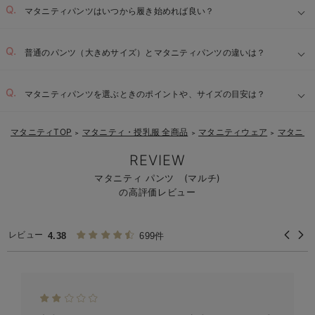
マタニティパンツはいつから履き始めれば良い？
普通のパンツ（大きめサイズ）とマタニティパンツの違いは？
マタニティパンツを選ぶときのポイントや、サイズの目安は？
マタニティTOP
マタニティ・授乳服 全商品
マタニティウェア
マタニテ
＞
＞
＞
伸縮性の高いウエスト：
REVIEW
着脱しやすい設計：
マタニティ パンツ (マルチ)
【1】
の高評価レビュー
【2】
負担軽減とシルエット維持：
【3】
レビュー
4.38
699件