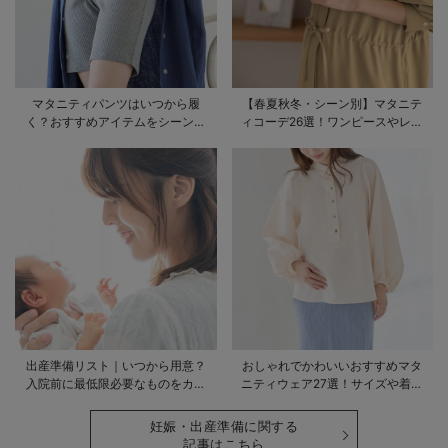
マタニティパンツはいつから履
【春夏秋冬・シーン別】マタニテ
く？おすすめアイテムをシーン別
ィコーデ26選！ワンピースやレギ
にご紹介
ンスを使ったコーデ術をご紹介
出産準備リスト｜いつから用意？
おしゃれでかわいいおすすめマタ
入院前に最低限必要なものをカテ
ニティウェア27選！サイズや着る
ゴリ毎に一挙解説
時期も詳しく解説
妊娠・出産準備に関する
記事はこちら