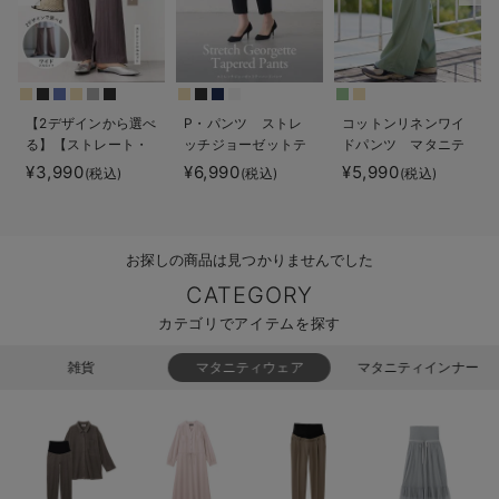
erbaviva（エルバビーバ）
安心の日本製。先輩ママが買ってよかった！本当に必要な出産準備品
ハレの日に着るANGELIEBEのセレモニー
【2デザインから選べ
P・パンツ ストレ
コットンリネンワイ
る】【ストレート・
ッチジョーゼットテ
ドパンツ マタニテ
買って正解！高評価レビューアイテム
ワイド】らくちん綿
ーパード
ィ・産後【出産後も
¥3,990
¥6,990
¥5,990
(税込)
(税込)
(税込)
混ストレッチリブパ
長く使える】
冬に可愛いニットがお得！
ンツ マタニティ・
産後【出産後も長く
親子コーデ｜ママとベビーにおすすめ！
使える】
お探しの商品は見つかりませんでした
CATEGORY
便利な育児家電
カテゴリでアイテムを探す
Gift Selection 出産祝い
雑貨
マタニティウェア
マタニティインナー
ロンパースはいつからいつまで使う？選ぶポイントも解説！
保育園・入園準備特集
ファルスカ