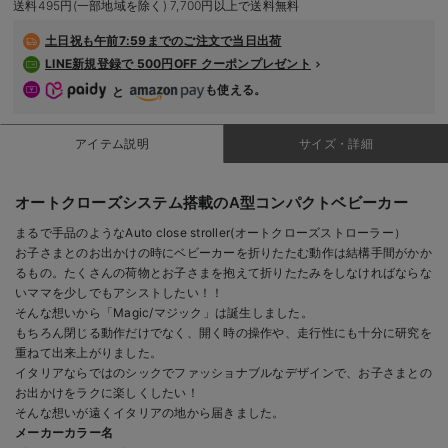
送料495円(一部地域を除く) 7,700円以上で送料無料
デロンギ
土日祝も
午前7:59までのご注文で当日出荷
入院準備の持ち物チェック
LINE新規登録で 500円OFF クーポンプレゼント
も使える。
と
アイテム説明
サイズ・詳細
オートクローズシステム搭載のA型コンパクトベビーカー
まるで手品のようなAuto close stroller(オートクローズストローラー）
お子さまとのお出かけの時にベビーカーを折りたたむ動作は結構手間がかか
るもの。たくさんの荷物とお子さまを抱えて折りたたみをしなければならな
いママを少しでもアシストしたい！！
そんな想いから「Magic/マジック」は誕生しました。
もちろん閉じる動作だけでなく、開く時の操作や、走行性にも十分に研究を
重ねて出来上がりました。
イタリアならではのシックでファッショナブルなデザインで、お子さまとの
お出かけをラクに楽しくしたい！
そんな想いが遠くイタリアの地から届きました。
メーカーカラー名