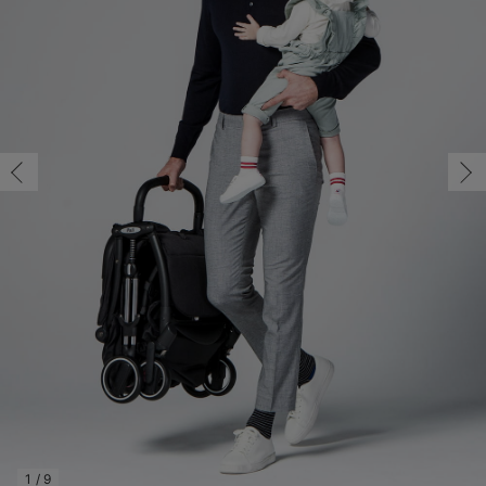
コンビ肌着・新生児/ベビー肌着
ベビー ワンピース
ベビー袴
ベビー ブランケット・タオルケット
子育て便利家電
抱っこ紐
夏のお役立ちベビーウェア
【アウトレット】トップス・授乳トップス
透け防止
再入荷｜アウター
トップス
【37周年祭セール】4
【〜10℃】3月中旬
涼しくて可愛い「ワン
デニム
きれいめトップス派
マタニティインナー
【オフィスカジュアル
パンツタイプ
【フォーマル】ボトム
【ベビー】半袖
2WAYオール
Aライン ・フレアワ
〜5,000円（税込）
綿混素材
赤ちゃんへ使うもの
【冬のあったか特集】
ツーウェイオール・2WAYオール（新生児）
ベビー パンツ
おくるみ（新生児）
プレイマット・ベビー マット
ベビーケープ
シンカーパイル特集
【アウトレット】ボトムス
見えてもカワイイ
パンツ
レギンス
きれいめスカート派
ベビー
【フォーマル】トップ
【ベビー】グッズ
コンビ肌着
Iライン ・タイトシ
〜10,000円（税込）
腹巻・ひざ上パンツ
産後に使うグッズ
【冬のあったか特集】
ベビー ブルマ
ベビー 雑貨 小物
ベビーの動物なりきり特集
【アウトレット】パジャマ
コットン素材
スカート
オフィス
きれいめ美脚パンツ派
短肌着
快適ウェア10%OFF
ジャンパースカート/
10,001円（税込）〜
保温&リカバリー
【冬のあったか特集】
ベビー スカート
ベビー安全グッズ
ベビー 夏のお役立ちグッズ特集
【アウトレット】インナー
冷房対策
パジャマ
ツィード派
セット
ワーク・オフィス
女の子におススメのギ
レギンス・タイツ
ベビートップス
ベビーおもちゃ
【素材別】ベビーロンパース特集
【アウトレット】ベビー
接触冷感素材
インナー
MAX55%OFF ブラッ
王道シンプル派
カジュアル
男の子におススメのギ
カップ付きインナー
ベビー アウター
メモリアルグッズ
袴ロンパース特集
Tシャツブラ
雑貨
セットアップ派
フォーマル / オケー
定番ギフト
あったか度◎
ベビー セットアップ
授乳・調乳・お食事
ブラトップ
ベビー
あったかアイテム｜ベ
もらって嬉しいギフト
裏起毛素材
スタイ・よだれかけ（新生児・ベビー）
哺乳瓶
親子セット
かわいくておもしろい
ベビー帽子（新生児・乳児）
赤ちゃん 洗剤・洗濯用品・お掃除
快適機能ウェア特集 トップス
何枚あっても嬉しいア
新生児スリーパー・ベビーパジャマ
赤ちゃん お風呂・ベビースキンケア
快適機能ウェア特集 ボトムス
長く使えるアイテム
おむつ関連グッズ
快適機能ウェア特集 パジャマ
ベビーシューズ・ファーストシューズ・ベビー靴下
お部屋映えアイテム
1
/
9