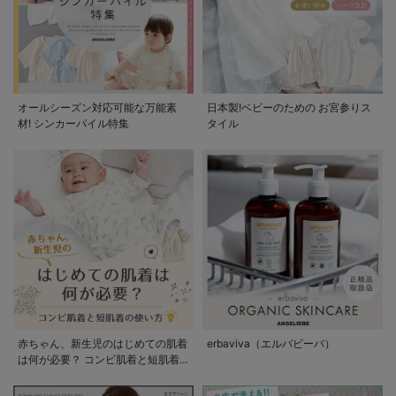
オールシーズン対応可能な万能素
日本製!ベビーのための お宮参りス
材! シンカーパイル特集
タイル
赤ちゃん、新生児のはじめての肌着
erbaviva（エルバビーバ）
は何が必要？ コンビ肌着と短肌着
の使い方