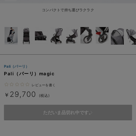
ベビー リュック
erbaviva（エルバビーバ）
コンパクトで持ち運びラクラク
ベビー 小物
安心の日本製。先輩ママが買ってよかった！本当に必要な出産準備品
ハレの日に着るANGELIEBEのセレモニー
買って正解！高評価レビューアイテム
冬に可愛いニットがお得！
Pali（パーリ）
親子コーデ｜ママとベビーにおすすめ！
Pali（パーリ）magic
便利な育児家電
レビューを書く
Gift Selection 出産祝い
29,700
￥
(税込)
ロンパースはいつからいつまで使う？選ぶポイントも解説！
ただいま品切れ中です。
保育園・入園準備特集
ファルスカ