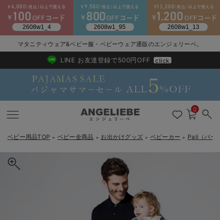
マタニティウェア&ベビー服・ベビーウェア通販のエンジェリーベ。
2026/NewArrival
送料495円(一部地域を除く) 7,700円以上で送料無料
LINE お友達登録で500円OFF
click
0
ベビー用品TOP
ベビー全商品
お出かけグッズ
ベビーカー
Pali（パ
＞
＞
＞
＞
戻る
戻る
戻る
戻る
戻る
戻る
戻る
戻る
戻る
戻る
戻る
戻る
戻る
戻る
戻る
戻る
戻る
戻る
戻る
戻る
戻る
戻る
戻る
戻る
戻る
戻る
戻る
戻る
戻る
戻る
戻る
新生児服全て
ベビー服全て
シーズンアイテム全て
ベビー・新生児 寝具全て
ベビー 雑貨全て
お出かけグッズ全て
ベビー｜季節の特集全て
アウトレット全て
特集全て
再入荷全て
送料無料アイテム全て
ブラキャミ おまとめ
【37周年祭セール】
気温差別オススメアイ
マタニティウェア お
こだわりの履き心地！
出産準備応援割全て
春のマタニティワンピ
Gift Selection 
冬の冷え対策インナー
入院準備の持ち物チェ
冬のあったか特集全て
出産準備
ロンパース・カバーオール
甚平・浴衣
ベビーベッド・布団 （ベビー・新生児）
ベビーカー
猛暑からベビーを守るひんやりグッズ
【アウトレット】ワンピース
抗菌防臭加工
再入荷｜インナー
ベビーチェア（ハイローチェア）・ベビーラック
ワンピース
【37周年祭セール】2
【15℃】3月下旬～
動きやすく着回しでき
強撚スムース(コスパ
【おまとめ割】パジャ
カジュアル
ジャケット派
マタニティパジャマ
【オフィスカジュアル
レギンスタイプ
【フォーマル】ワンピ
【ベビー】長袖
ハンカチ
快適ウェア10%OFF
セットアップ・ レイ
〜3,000円（税込）
薄くてあったか
入院してすぐ使うグッ
【冬のあったか特集】