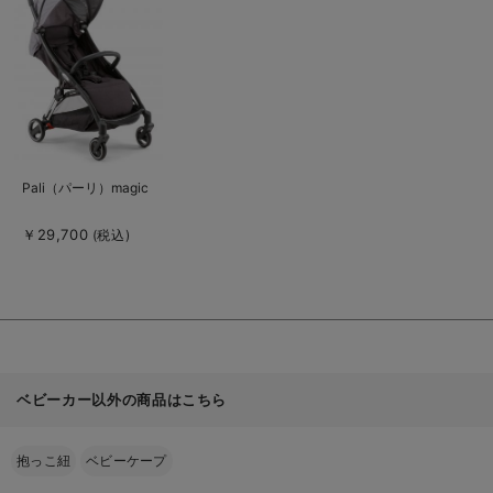
詳
細
を
見
る
商
Pali（パーリ）magic
品
詳
細
￥29,700
(税込)
を
見
る
ベビーカー以外の商品はこちら
抱っこ紐
ベビーケープ