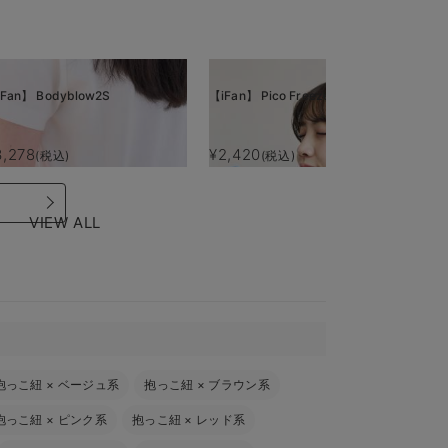
Fan】 Bodyblow2S
【iFan】 Pico Freeze
【i
3,278
¥2,420
¥
(税込)
(税込)
VIEW ALL
抱っこ紐
×
ベージュ系
抱っこ紐
×
ブラウン系
抱っこ紐
×
ピンク系
抱っこ紐
×
レッド系