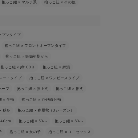
抱っこ紐
×
マルチ系
抱っこ紐
×
その他
ープンタイプ
抱っこ紐
×
フロントオープンタイプ
抱っこ紐
×
妊娠初期から
抱っこ紐
×
綿100％
抱っこ紐
×
綿混
レートタイプ
抱っこ紐
×
ワンピースタイプ
ハーフ
抱っこ紐
×
膝上丈
抱っこ紐
×
膝丈
紐
×
半袖
抱っこ紐
×
7分袖8分袖
×
秋冬
抱っこ紐
×
春夏秋（3シーズン）
×
40cm
抱っこ紐
×
50㎝
抱っこ紐
×
60㎝
子
抱っこ紐
×
女の子
抱っこ紐
×
ユニセックス