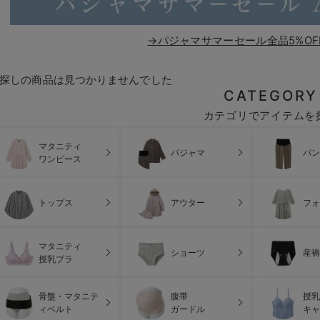
→パジャマサマーセール全品5%OF
探しの商品は見つかりませんでした
CATEGORY
カテゴリでアイテムを
マタニティ
パジャマ
パン
ワンピース
トップス
アウター
フォ
マタニティ
ショーツ
産褥
授乳ブラ
骨盤・マタニテ
腹帯
授乳
ィベルト
ガードル
キャ