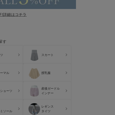
F!詳細はコチラ
探す
ツ
スカート
ーマル
授乳服
産後ガードル
ショーツ
インナー
レギンス
ミソール
タイツ