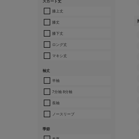
スカート丈
膝上丈
膝丈
膝下丈
ロング丈
マキシ丈
袖丈
半袖
7分袖 8分袖
長袖
ノースリーブ
季節
春夏