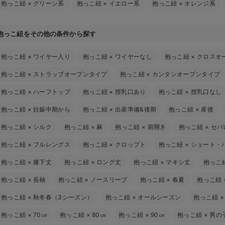
抱っこ紐
×
グリーン系
抱っこ紐
×
イエロー系
抱っこ紐
×
オレンジ系
抱っこ紐をその他の条件から探す
抱っこ紐
×
ワイヤー入り
抱っこ紐
×
ワイヤーなし
抱っこ紐
×
クロスオ
抱っこ紐
×
ストラップオープンタイプ
抱っこ紐
×
カンタンオープンタイプ
抱っこ紐
×
ハーフトップ
抱っこ紐
×
授乳口あり
抱っこ紐
×
授乳口なし
抱っこ紐
×
妊娠中期から
抱っこ紐
×
出産準備&後期
抱っこ紐
×
産後
抱っこ紐
×
シルク
抱っこ紐
×
麻
抱っこ紐
×
前開き
抱っこ紐
×
セパ
抱っこ紐
×
フルレングス
抱っこ紐
×
クロップト
抱っこ紐
×
ショート・
抱っこ紐
×
膝下丈
抱っこ紐
×
ロング丈
抱っこ紐
×
マキシ丈
抱っこ
抱っこ紐
×
長袖
抱っこ紐
×
ノースリーブ
抱っこ紐
×
春夏
抱っこ紐
抱っこ紐
×
秋冬春（3シーズン）
抱っこ紐
×
オールシーズン
抱っこ紐
抱っこ紐
×
70㎝
抱っこ紐
×
80㎝
抱っこ紐
×
90㎝
抱っこ紐
×
男の