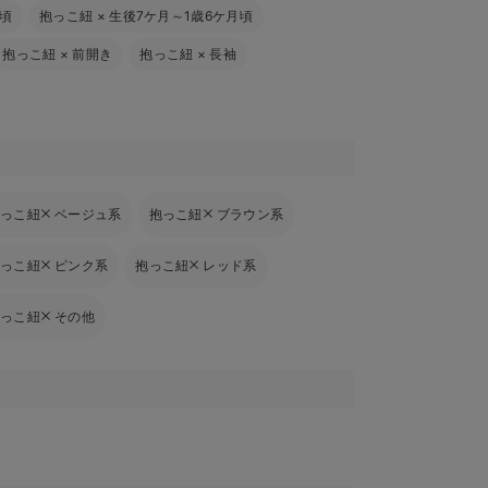
頃
抱っこ紐
×
生後7ケ月～1歳6ケ月頃
抱っこ紐
×
前開き
抱っこ紐
×
長袖
抱っこ紐
ベージュ系
抱っこ紐
ブラウン系
抱っこ紐
ピンク系
抱っこ紐
レッド系
抱っこ紐
その他