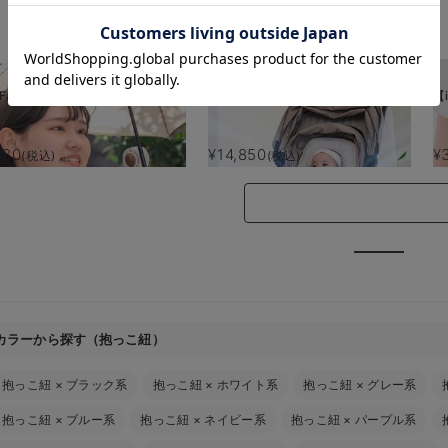
お気に入り商品を確認する
Fan】 MultiClip
【AIRMON】AIRMON2 プレミアム
【i
880
¥14,850
¥
(税込)
(税込)
カラーから探す（抱っこ紐）
抱っこ紐
×
ブラック系
抱っこ紐
×
ホワイト系
抱っこ紐
×
グレー系
抱っこ紐
×
ブルー系
抱っこ紐
×
ネイビー系
抱っこ紐
×
パープル系