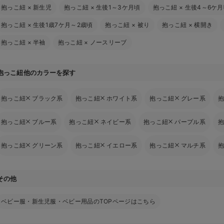
抱っこ紐
×
新生児
抱っこ紐
×
生後1～3ケ月頃
抱っこ紐
×
生後4～6ケ月
抱っこ紐
×
生後1歳7ケ月～2歳頃
抱っこ紐
×
被り
抱っこ紐
×
横開き
抱っこ紐
×
半袖
抱っこ紐
×
ノースリーブ
抱っこ紐他のカラーを探す
抱っこ紐
ブラック系
抱っこ紐
ホワイト系
抱っこ紐
グレー系
抱っこ紐
ブルー系
抱っこ紐
ネイビー系
抱っこ紐
パープル系
抱っこ紐
グリーン系
抱っこ紐
イエロー系
抱っこ紐
マルチ系
その他
ベビー服・新生児服・ベビー用品のTOPページはこちら