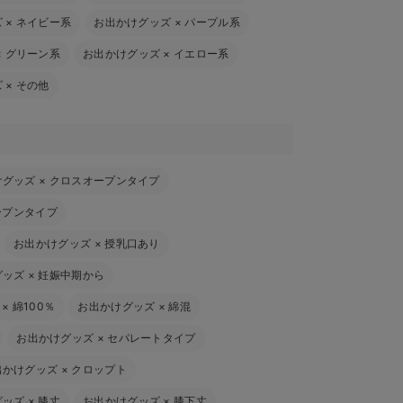
ズ
×
ネイビー系
お出かけグッズ
×
パープル系
×
グリーン系
お出かけグッズ
×
イエロー系
ズ
×
その他
けグッズ
×
クロスオープンタイプ
ープンタイプ
お出かけグッズ
×
授乳口あり
グッズ
×
妊娠中期から
×
綿100％
お出かけグッズ
×
綿混
お出かけグッズ
×
セパレートタイプ
出かけグッズ
×
クロップト
グッズ
×
膝丈
お出かけグッズ
×
膝下丈