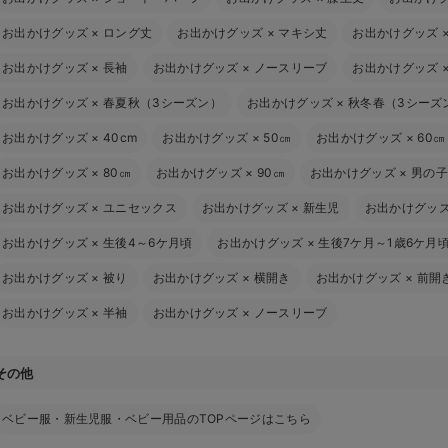
お出かけグッズ
×
ロング丈
お出かけグッズ
×
マキシ丈
お出かけグッズ
お出かけグッズ
×
長袖
お出かけグッズ
×
ノースリーブ
お出かけグッズ
お出かけグッズ
×
春夏秋（3シーズン）
お出かけグッズ
×
秋冬春（3シーズ
お出かけグッズ
×
40cm
お出かけグッズ
×
50㎝
お出かけグッズ
×
60㎝
お出かけグッズ
×
80㎝
お出かけグッズ
×
90㎝
お出かけグッズ
×
男の子
お出かけグッズ
×
ユニセックス
お出かけグッズ
×
新生児
お出かけグッ
お出かけグッズ
×
生後4～6ケ月頃
お出かけグッズ
×
生後7ケ月～1歳6ケ月
お出かけグッズ
×
被り
お出かけグッズ
×
横開き
お出かけグッズ
×
前開
お出かけグッズ
×
半袖
お出かけグッズ
×
ノースリーブ
その他
ベビー服・新生児服・ベビー用品のTOPページはこちら