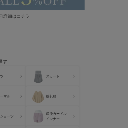
F!詳細はコチラ
探す
ツ
スカート
ーマル
授乳服
産後ガードル
ショーツ
インナー