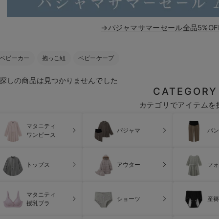
→パジャマサマーセール全品5%OF
ベビーカー
抱っこ紐
ベビーケープ
探しの商品は見つかりませんでした
CATEGORY
カテゴリでアイテムを
マタニティ
パジャマ
パン
ワンピース
トップス
アウター
フォ
マタニティ
ショーツ
産褥
授乳ブラ