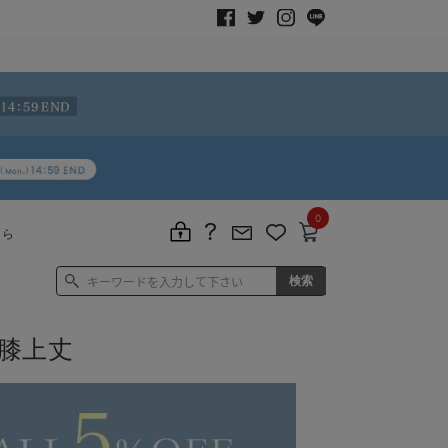
0
ちら
膝上丈