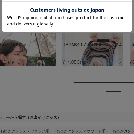
お気に入り商品を確認する
Fan】 MultiClip
【AIRMON】AIRMON2 プレミアム
【i
880
¥14,850
¥
(税込)
(税込)
カラーから探す（お出かけグッズ）
お出かけグッズ
×
ブラック系
お出かけグッズ
×
ホワイト系
お出かけグ