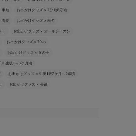
×
半袖
お出かけグッズ
×
7分袖8分袖
×
春夏
お出かけグッズ
×
秋冬
ン）
お出かけグッズ
×
オールシーズン
お出かけグッズ
×
70㎝
お出かけグッズ
×
女の子
ズ
×
生後1～3ケ月頃
頃
お出かけグッズ
×
生後1歳7ケ月～2歳頃
き
お出かけグッズ
×
長袖