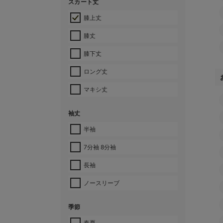
スカート丈
膝上丈
膝丈
膝下丈
ロング丈
マキシ丈
袖丈
半袖
7分袖 8分袖
長袖
ノースリーブ
季節
春夏