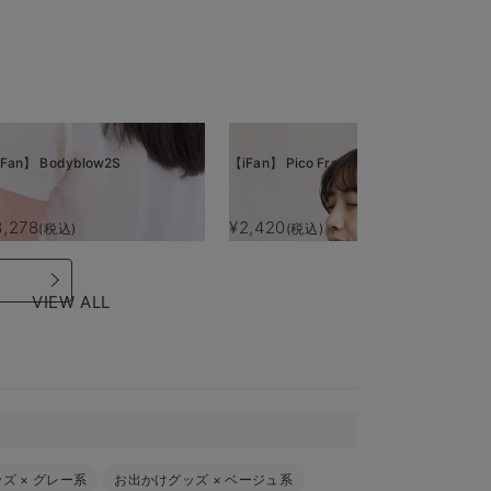
Fan】 Bodyblow2S
【iFan】 Pico Freeze
【i
3,278
¥2,420
¥
(税込)
(税込)
VIEW ALL
ッズ
×
グレー系
お出かけグッズ
×
ベージュ系