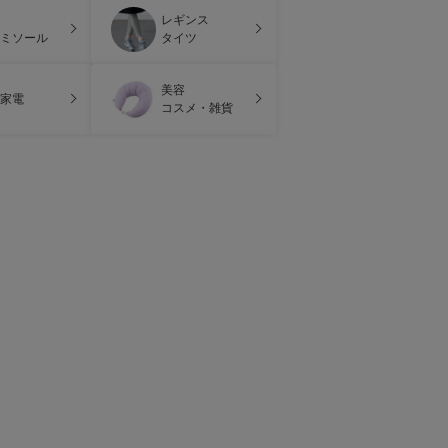
レギンス
ミソール
タイツ
美容
家電
コスメ・雑貨