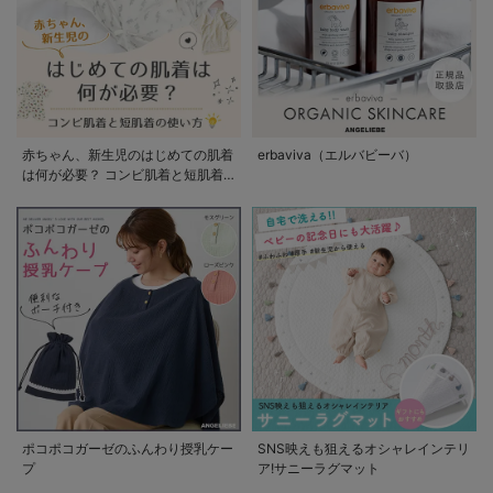
赤ちゃん、新生児のはじめての肌着
erbaviva（エルバビーバ）
は何が必要？ コンビ肌着と短肌着
の使い方
ポコポコガーゼのふんわり授乳ケー
SNS映えも狙えるオシャレインテリ
プ
ア!サニーラグマット