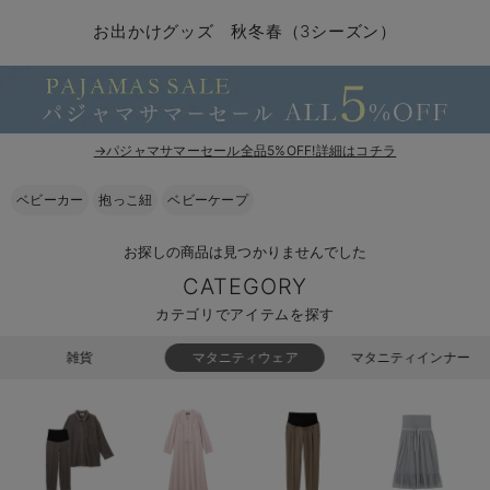
コンビ肌着・新生児/ベビー肌着
ベビー ワンピース
ベビー袴
ベビー ブランケット・タオルケット
子育て便利家電
抱っこ紐
夏のお役立ちベビーウェア
【アウトレット】トップス・授乳トップス
透け防止
再入荷｜アウター
トップス
【37周年祭セール】4
【〜10℃】3月中旬
涼しくて可愛い「ワン
デニム
きれいめトップス派
マタニティインナー
【オフィスカジュアル
パンツタイプ
【フォーマル】ボトム
【ベビー】半袖
2WAYオール
Aライン ・フレアワ
〜5,000円（税込）
綿混素材
赤ちゃんへ使うもの
【冬のあったか特集】
お出かけグッズ 秋冬春（3シーズン）
ツーウェイオール・2WAYオール（新生児）
ベビー パンツ
おくるみ（新生児）
プレイマット・ベビー マット
ベビーケープ
シンカーパイル特集
【アウトレット】ボトムス
見えてもカワイイ
パンツ
レギンス
きれいめスカート派
ベビー
【フォーマル】トップ
【ベビー】グッズ
コンビ肌着
Iライン ・タイトシ
〜10,000円（税込）
腹巻・ひざ上パンツ
産後に使うグッズ
【冬のあったか特集】
ベビー ブルマ
ベビー 雑貨 小物
ベビーの動物なりきり特集
【アウトレット】パジャマ
コットン素材
スカート
オフィス
きれいめ美脚パンツ派
短肌着
快適ウェア10%OFF
ジャンパースカート/
10,001円（税込）〜
保温&リカバリー
【冬のあったか特集】
ベビー スカート
ベビー安全グッズ
ベビー 夏のお役立ちグッズ特集
【アウトレット】インナー
冷房対策
パジャマ
ツィード派
セット
ワーク・オフィス
女の子におススメのギ
レギンス・タイツ
→パジャマサマーセール全品5%OFF!詳細はコチラ
ベビートップス
ベビーおもちゃ
【素材別】ベビーロンパース特集
【アウトレット】ベビー
接触冷感素材
インナー
MAX55%OFF ブラッ
王道シンプル派
カジュアル
男の子におススメのギ
カップ付きインナー
ベビーカー
抱っこ紐
ベビーケープ
ベビー アウター
メモリアルグッズ
袴ロンパース特集
Tシャツブラ
雑貨
セットアップ派
フォーマル / オケー
定番ギフト
あったか度◎
お探しの商品は見つかりませんでした
CATEGORY
ベビー セットアップ
授乳・調乳・お食事
ブラトップ
ベビー
あったかアイテム｜ベ
もらって嬉しいギフト
裏起毛素材
カテゴリでアイテムを探す
スタイ・よだれかけ（新生児・ベビー）
哺乳瓶
親子セット
かわいくておもしろい
雑貨
マタニティウェア
マタニティインナー
ベビー帽子（新生児・乳児）
赤ちゃん 洗剤・洗濯用品・お掃除
快適機能ウェア特集 トップス
何枚あっても嬉しいア
新生児スリーパー・ベビーパジャマ
赤ちゃん お風呂・ベビースキンケア
快適機能ウェア特集 ボトムス
長く使えるアイテム
おむつ関連グッズ
快適機能ウェア特集 パジャマ
ベビーシューズ・ファーストシューズ・ベビー靴下
お部屋映えアイテム