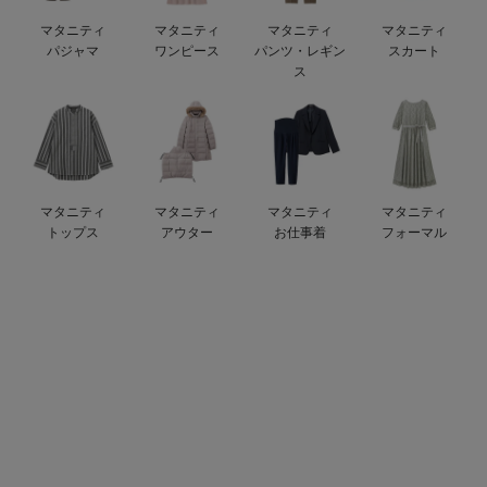
ベビー リュック
erbaviva（エルバビーバ）
マタニティ
マタニティ
マタニティ
マタニティ
パジャマ
ワンピース
パンツ・レギン
スカート
ベビー 小物
安心の日本製。先輩ママが買ってよかった！本当に必要な出産準備品
ス
ハレの日に着るANGELIEBEのセレモニー
買って正解！高評価レビューアイテム
冬に可愛いニットがお得！
マタニティ
マタニティ
マタニティ
マタニティ
トップス
アウター
お仕事着
フォーマル
親子コーデ｜ママとベビーにおすすめ！
便利な育児家電
Gift Selection 出産祝い
ロンパースはいつからいつまで使う？選ぶポイントも解説！
保育園・入園準備特集
ファルスカ