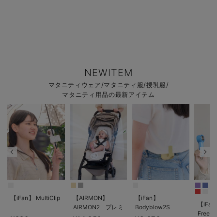
NEWITEM
マタニティウェア/マタニティ服/授乳服/
マタニティ用品の最新アイテム
【iFan】 MultiClip
【AIRMON】
【iFan】
【iFan
AIRMON2 プレミ
Bodyblow2S
Freeze
アム