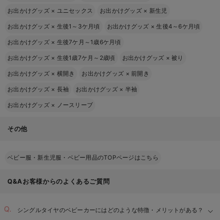
お出かけグッズ
×
ユニセックス
お出かけグッズ
×
新生児
お出かけグッズ
×
生後1～3ケ月頃
お出かけグッズ
×
生後4～6ケ月頃
お出かけグッズ
×
生後7ケ月～1歳6ケ月頃
お出かけグッズ
×
生後1歳7ケ月～2歳頃
お出かけグッズ
×
被り
お出かけグッズ
×
横開き
お出かけグッズ
×
前開き
お出かけグッズ
×
長袖
お出かけグッズ
×
半袖
お出かけグッズ
×
ノースリーブ
その他
ベビー服・新生児服・ベビー用品のTOPページはこちら
Q&Aお客様からのよくあるご質問
シングルタイヤのベビーカーにはどのような特徴・メリットがある？