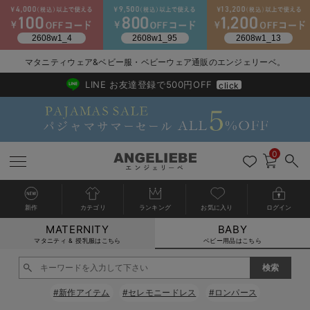
2026/NewArrival
送料495円(一部地域を除く) 7,700円以上で送料無料
マタニティウェア&ベビー服・ベビーウェア通販のエンジェリーベ。
LINE お友達登録で500円OFF
click
0
新作
カテゴリ
ランキング
お気に入り
ログイン
MATERNITY
BABY
戻る
戻る
戻る
戻る
戻る
戻る
戻る
戻る
戻る
戻る
戻る
戻る
戻る
戻る
戻る
戻る
戻る
戻る
戻る
戻る
戻る
戻る
戻る
戻る
戻る
戻る
戻る
戻る
戻る
戻る
戻る
カートに入れる
マタニティ & 授乳服はこちら
ベビー用品はこちら
新生児服全て
ベビー服全て
シーズンアイテム全て
ベビー・新生児 寝具全て
ベビー 雑貨全て
お出かけグッズ全て
ベビー｜季節の特集全て
アウトレット全て
特集全て
再入荷全て
送料無料アイテム全て
ブラキャミ おまとめ
【37周年祭セール】
気温差別オススメアイ
マタニティウェア お
こだわりの履き心地！
出産準備応援割全て
春のマタニティワンピ
Gift Selection 
冬の冷え対策インナー
入院準備の持ち物チェ
冬のあったか特集全て
閉じる
出産準備
ロンパース・カバーオール
甚平・浴衣
ベビーベッド・布団 （ベビー・新生児）
ベビーカー
猛暑からベビーを守るひんやりグッズ
【アウトレット】ワンピース
抗菌防臭加工
再入荷｜インナー
ベビーチェア（ハイローチェア）・ベビーラック
ワンピース
【37周年祭セール】2
【15℃】3月下旬～
動きやすく着回しでき
強撚スムース(コスパ
【おまとめ割】パジャ
カジュアル
ジャケット派
マタニティパジャマ
【オフィスカジュアル
レギンスタイプ
【フォーマル】ワンピ
【ベビー】長袖
ハンカチ
快適ウェア10%OFF
セットアップ・ レイ
〜3,000円（税込）
薄くてあったか
入院してすぐ使うグッ
【冬のあったか特集】
#新作アイテム
#セレモニードレス
#ロンパース