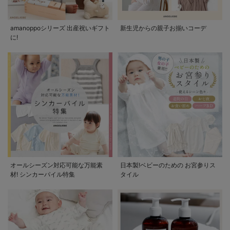
amanoppoシリーズ 出産祝いギフト
新生児からの親子お揃いコーデ
に!
オールシーズン対応可能な万能素
日本製!ベビーのための お宮参りス
材! シンカーパイル特集
タイル