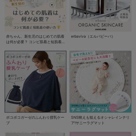
赤ちゃん、新生児のはじめての肌着
erbaviva（エルバビーバ）
は何が必要？ コンビ肌着と短肌着
の使い方
ポコポコガーゼのふんわり授乳ケー
SNS映えも狙えるオシャレインテリ
プ
ア!サニーラグマット