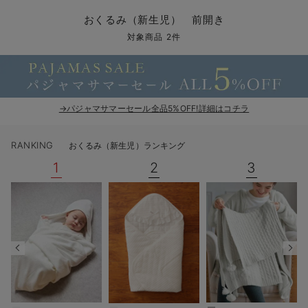
コンビ肌着・新生児/ベビー肌着
ベビー ワンピース
ベビー袴
ベビー ブランケット・タオルケット
子育て便利家電
抱っこ紐
夏のお役立ちベビーウェア
【アウトレット】トップス・授乳トップス
透け防止
再入荷｜アウター
トップス
【37周年祭セール】4
【〜10℃】3月中旬
涼しくて可愛い「ワン
デニム
きれいめトップス派
マタニティインナー
【オフィスカジュアル
パンツタイプ
【フォーマル】ボトム
【ベビー】半袖
2WAYオール
Aライン ・フレアワ
〜5,000円（税込）
綿混素材
赤ちゃんへ使うもの
【冬のあったか特集】
おくるみ（新生児） 前開き
ツーウェイオール・2WAYオール（新生児）
ベビー パンツ
おくるみ（新生児）
プレイマット・ベビー マット
ベビーケープ
シンカーパイル特集
【アウトレット】ボトムス
見えてもカワイイ
パンツ
レギンス
きれいめスカート派
ベビー
【フォーマル】トップ
【ベビー】グッズ
コンビ肌着
Iライン ・タイトシ
〜10,000円（税込）
腹巻・ひざ上パンツ
産後に使うグッズ
【冬のあったか特集】
対象商品 2件
ベビー ブルマ
ベビー 雑貨 小物
ベビーの動物なりきり特集
【アウトレット】パジャマ
コットン素材
スカート
オフィス
きれいめ美脚パンツ派
短肌着
快適ウェア10%OFF
ジャンパースカート/
10,001円（税込）〜
保温&リカバリー
【冬のあったか特集】
ベビー スカート
ベビー安全グッズ
ベビー 夏のお役立ちグッズ特集
【アウトレット】インナー
冷房対策
パジャマ
ツィード派
セット
ワーク・オフィス
女の子におススメのギ
レギンス・タイツ
→パジャマサマーセール全品5%OFF!詳細はコチラ
ベビートップス
ベビーおもちゃ
【素材別】ベビーロンパース特集
【アウトレット】ベビー
接触冷感素材
インナー
MAX55%OFF ブラッ
王道シンプル派
カジュアル
男の子におススメのギ
カップ付きインナー
RANKING
おくるみ（新生児）ランキング
ベビー アウター
メモリアルグッズ
袴ロンパース特集
Tシャツブラ
雑貨
セットアップ派
フォーマル / オケー
定番ギフト
あったか度◎
1
2
3
ベビー セットアップ
授乳・調乳・お食事
ブラトップ
ベビー
あったかアイテム｜ベ
もらって嬉しいギフト
裏起毛素材
スタイ・よだれかけ（新生児・ベビー）
哺乳瓶
親子セット
かわいくておもしろい
ベビー帽子（新生児・乳児）
赤ちゃん 洗剤・洗濯用品・お掃除
快適機能ウェア特集 トップス
何枚あっても嬉しいア
新生児スリーパー・ベビーパジャマ
赤ちゃん お風呂・ベビースキンケア
快適機能ウェア特集 ボトムス
長く使えるアイテム
おむつ関連グッズ
快適機能ウェア特集 パジャマ
ベビーシューズ・ファーストシューズ・ベビー靴下
お部屋映えアイテム