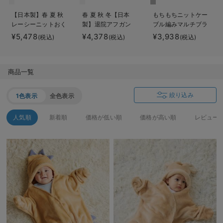
ベビー リュック
erbaviva（エルバビーバ）
【日本製】春 夏 秋
春 夏 秋 冬【日本
もちもちニットケー
レーシーニットおく
製】退院アフガン
ブル編みマルチブラ
ベビー 小物
安心の日本製。先輩ママが買ってよかった！本当に必要な出産準備品
るみ
ンケット マタニテ
¥5,478
¥4,378
¥3,938
(税込)
(税込)
(税込)
ィ・ベビー・出産準
ハレの日に着るANGELIEBEのセレモニー
備
買って正解！高評価レビューアイテム
商品一覧
冬に可愛いニットがお得！
絞り込み
1色表示
全色表示
親子コーデ｜ママとベビーにおすすめ！
人気順
新着順
価格が低い順
価格が高い順
レビュー
便利な育児家電
Gift Selection 出産祝い
ロンパースはいつからいつまで使う？選ぶポイントも解説！
保育園・入園準備特集
ファルスカ