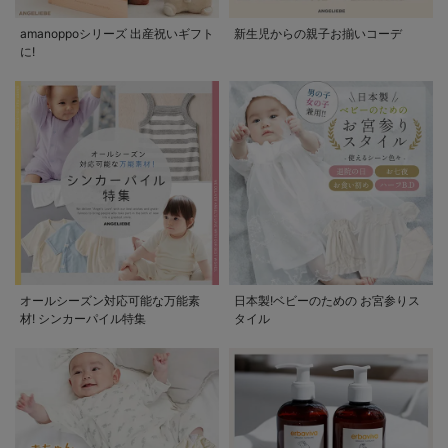
amanoppoシリーズ 出産祝いギフト
新生児からの親子お揃いコーデ
に!
オールシーズン対応可能な万能素
日本製!ベビーのための お宮参りス
材! シンカーパイル特集
タイル