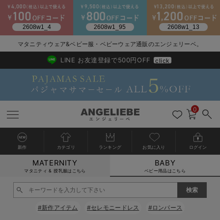
2026/NewArrival
送料495円(一部地域を除く) 7,700円以上で送料無料
マタニティウェア&ベビー服・ベビーウェア通販のエンジェリーベ。
LINE お友達登録で500円OFF
click
0
新作
カテゴリ
ランキング
お気に入り
ログイン
MATERNITY
BABY
戻る
戻る
戻る
戻る
戻る
戻る
戻る
戻る
戻る
戻る
戻る
戻る
戻る
戻る
戻る
戻る
戻る
戻る
戻る
戻る
戻る
戻る
戻る
戻る
戻る
戻る
戻る
戻る
戻る
戻る
戻る
カートに入れる
マタニティ & 授乳服はこちら
ベビー用品はこちら
新生児服全て
ベビー服全て
シーズンアイテム全て
ベビー・新生児 寝具全て
ベビー 雑貨全て
お出かけグッズ全て
ベビー｜季節の特集全て
アウトレット全て
特集全て
再入荷全て
送料無料アイテム全て
ブラキャミ おまとめ
【37周年祭セール】
気温差別オススメアイ
マタニティウェア お
こだわりの履き心地！
出産準備応援割全て
春のマタニティワンピ
Gift Selection 
冬の冷え対策インナー
入院準備の持ち物チェ
冬のあったか特集全て
閉じる
出産準備
ロンパース・カバーオール
甚平・浴衣
ベビーベッド・布団 （ベビー・新生児）
ベビーカー
猛暑からベビーを守るひんやりグッズ
【アウトレット】ワンピース
抗菌防臭加工
再入荷｜インナー
ベビーチェア（ハイローチェア）・ベビーラック
ワンピース
【37周年祭セール】2
【15℃】3月下旬～
動きやすく着回しでき
強撚スムース(コスパ
【おまとめ割】パジャ
カジュアル
ジャケット派
マタニティパジャマ
【オフィスカジュアル
レギンスタイプ
【フォーマル】ワンピ
【ベビー】長袖
ハンカチ
快適ウェア10%OFF
セットアップ・ レイ
〜3,000円（税込）
薄くてあったか
入院してすぐ使うグッ
【冬のあったか特集】
#新作アイテム
#セレモニードレス
#ロンパース