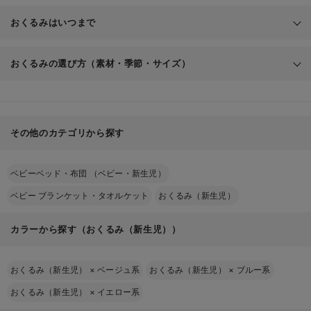
赤ちゃん
おくるみはいつまで
をやさしく包む大判の布
おくるみの選び方（素材・季節・サイズ）
赤ち
モスリン
ガーゼ
ゃんにとっても、くるまれる感覚はお腹にいたときのように安心できます
その他のカテゴリから探す
フリース素材
ベビーベッド・布団 （ベビー・新生児）
素材
おすすめの季節
特徴
おくるみ
ベビー ブランケット・タオルケット
おくるみ（新生児）
保温性と通気性があり、オール
でしっかり包んであげると、赤ちゃんが安心して眠れます
モスリン
一年中
シーズン使える
カラーから探す（おくるみ（新生児））
梅雨〜夏（厚手な
通気性がよく、汗をかきやすい
ガーゼ
ら春秋も）
時期にぴったり
おくるみ（新生児）
×
ベージュ系
おくるみ（新生児）
×
ブルー系
暖かく、寒い時期のお出かけに
おくるみ（新生児）
×
イエロー系
フリース
冬の外出時
おすすめ