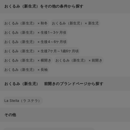
おくるみ（新生児）をその他の条件から探す
2～3枚あると便利
一枚布タイプ
おくるみ（新生児）
×
秋冬
おくるみ（新生児）
×
新生児
固定タイプ
フ
ード・手足カバー付き
おくるみ（新生児）
×
生後1～3ケ月頃
おくるみ（新生児）
×
生後4～6ケ月頃
おくるみ（新生児）
×
生後7ケ月～1歳6ケ月頃
形状
特徴
おすすめの使い方
おくるみ（新生児）
×
横開き
おくるみ（新生児）
×
前開き
卒業後もブランケ
一枚布タイプ
使い道が広い
ットなどに使える
おくるみ（新生児）
×
長袖
やわらかい体
新生児期に安心し
おくるみ（新生児） 前開きのブランドページから探す
固定タイプ
にも巻きやす
て使える
い
La Stella（ラ ステラ）
デザイン性が
お出かけや記念撮
フード・手足カバー付き
高い
影に
その他