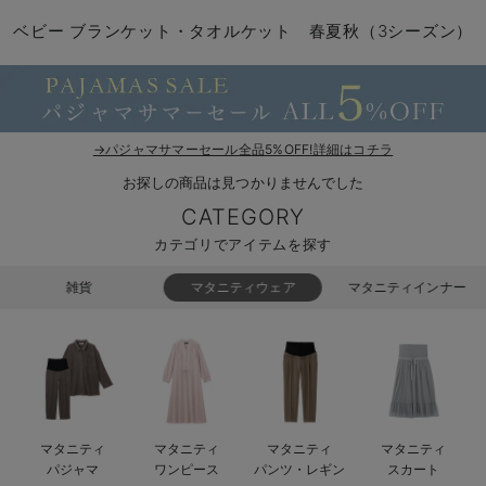
コンビ肌着・新生児/ベビー肌着
ベビー ワンピース
ベビー袴
ベビー ブランケット・タオルケット
子育て便利家電
抱っこ紐
夏のお役立ちベビーウェア
【アウトレット】トップス・授乳トップス
透け防止
再入荷｜アウター
トップス
【37周年祭セール】4
【〜10℃】3月中旬
涼しくて可愛い「ワン
デニム
きれいめトップス派
マタニティインナー
【オフィスカジュアル
パンツタイプ
【フォーマル】ボトム
【ベビー】半袖
2WAYオール
Aライン ・フレアワ
〜5,000円（税込）
綿混素材
赤ちゃんへ使うもの
【冬のあったか特集】
ベビー ブランケット・タオルケット 春夏秋（3シーズン）
ツーウェイオール・2WAYオール（新生児）
ベビー パンツ
おくるみ（新生児）
プレイマット・ベビー マット
ベビーケープ
シンカーパイル特集
【アウトレット】ボトムス
見えてもカワイイ
パンツ
レギンス
きれいめスカート派
ベビー
【フォーマル】トップ
【ベビー】グッズ
コンビ肌着
Iライン ・タイトシ
〜10,000円（税込）
腹巻・ひざ上パンツ
産後に使うグッズ
【冬のあったか特集】
ベビー ブルマ
ベビー 雑貨 小物
ベビーの動物なりきり特集
【アウトレット】パジャマ
コットン素材
スカート
オフィス
きれいめ美脚パンツ派
短肌着
快適ウェア10%OFF
ジャンパースカート/
10,001円（税込）〜
保温&リカバリー
【冬のあったか特集】
ベビー スカート
ベビー安全グッズ
ベビー 夏のお役立ちグッズ特集
【アウトレット】インナー
冷房対策
パジャマ
ツィード派
セット
ワーク・オフィス
女の子におススメのギ
レギンス・タイツ
→パジャマサマーセール全品5%OFF!詳細はコチラ
お探しの商品は見つかりませんでした
ベビートップス
ベビーおもちゃ
【素材別】ベビーロンパース特集
【アウトレット】ベビー
接触冷感素材
インナー
MAX55%OFF ブラッ
王道シンプル派
カジュアル
男の子におススメのギ
カップ付きインナー
CATEGORY
ベビー アウター
メモリアルグッズ
袴ロンパース特集
Tシャツブラ
雑貨
セットアップ派
フォーマル / オケー
定番ギフト
あったか度◎
カテゴリでアイテムを探す
ベビー セットアップ
授乳・調乳・お食事
ブラトップ
ベビー
あったかアイテム｜ベ
もらって嬉しいギフト
裏起毛素材
雑貨
マタニティウェア
マタニティインナー
スタイ・よだれかけ（新生児・ベビー）
哺乳瓶
親子セット
かわいくておもしろい
ベビー帽子（新生児・乳児）
赤ちゃん 洗剤・洗濯用品・お掃除
快適機能ウェア特集 トップス
何枚あっても嬉しいア
新生児スリーパー・ベビーパジャマ
赤ちゃん お風呂・ベビースキンケア
快適機能ウェア特集 ボトムス
長く使えるアイテム
マタニティ
マタニティ
マタニティ
マタニティ
おむつ関連グッズ
快適機能ウェア特集 パジャマ
ベビーシューズ・ファーストシューズ・ベビー靴下
お部屋映えアイテム
パジャマ
ワンピース
パンツ・レギン
スカート