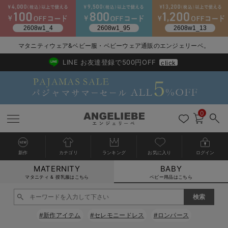
2026/NewArrival
送料495円(一部地域を除く) 7,700円以上で送料無料
マタニティウェア&ベビー服・ベビーウェア通販のエンジェリーベ。
LINE お友達登録で500円OFF
click
0
新作
カテゴリ
ランキング
お気に入り
ログイン
MATERNITY
BABY
戻る
戻る
戻る
戻る
戻る
戻る
戻る
戻る
戻る
戻る
戻る
戻る
戻る
戻る
戻る
戻る
戻る
戻る
戻る
戻る
戻る
戻る
戻る
戻る
戻る
戻る
戻る
戻る
戻る
戻る
戻る
カートに入れる
マタニティ & 授乳服はこちら
ベビー用品はこちら
新生児服全て
ベビー服全て
シーズンアイテム全て
ベビー・新生児 寝具全て
ベビー 雑貨全て
お出かけグッズ全て
ベビー｜季節の特集全て
アウトレット全て
特集全て
再入荷全て
送料無料アイテム全て
ブラキャミ おまとめ
【37周年祭セール】
気温差別オススメアイ
マタニティウェア お
こだわりの履き心地！
出産準備応援割全て
春のマタニティワンピ
Gift Selection 
冬の冷え対策インナー
入院準備の持ち物チェ
冬のあったか特集全て
閉じる
出産準備
ロンパース・カバーオール
甚平・浴衣
ベビーベッド・布団 （ベビー・新生児）
ベビーカー
猛暑からベビーを守るひんやりグッズ
【アウトレット】ワンピース
抗菌防臭加工
再入荷｜インナー
ベビーチェア（ハイローチェア）・ベビーラック
ワンピース
【37周年祭セール】2
【15℃】3月下旬～
動きやすく着回しでき
強撚スムース(コスパ
【おまとめ割】パジャ
カジュアル
ジャケット派
マタニティパジャマ
【オフィスカジュアル
レギンスタイプ
【フォーマル】ワンピ
【ベビー】長袖
ハンカチ
快適ウェア10%OFF
セットアップ・ レイ
〜3,000円（税込）
薄くてあったか
入院してすぐ使うグッ
【冬のあったか特集】
#新作アイテム
#セレモニードレス
#ロンパース