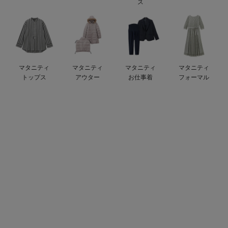
ス
ベビー リュック
erbaviva（エルバビーバ）
ベビー 小物
安心の日本製。先輩ママが買ってよかった！本当に必要な出産準備品
ハレの日に着るANGELIEBEのセレモニー
マタニティ
マタニティ
マタニティ
マタニティ
買って正解！高評価レビューアイテム
トップス
アウター
お仕事着
フォーマル
冬に可愛いニットがお得！
親子コーデ｜ママとベビーにおすすめ！
便利な育児家電
Gift Selection 出産祝い
ロンパースはいつからいつまで使う？選ぶポイントも解説！
保育園・入園準備特集
ファルスカ