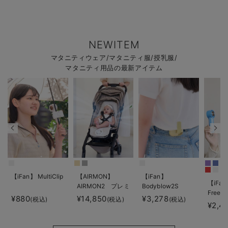
NEWITEM
マタニティウェア/マタニティ服/授乳服/
マタニティ用品の最新アイテム
【iFan】 MultiClip
【AIRMON】
【iFan】
【iFan
AIRMON2 プレミ
Bodyblow2S
Freeze
アム
¥880
¥14,850
¥3,278
(税込)
(税込)
(税込)
¥2,4