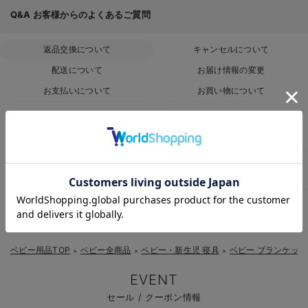
Q&A
お客様からのよくあるご質問
返品交換について
キャンセルについて
配送について
お届け情報の変更
お支払いについて
お買い物について
返品条件はありますか？
お気に入り商品を確認する
サイズを間違って注文した為、返品・交換したい
届いた商品に不具合があった為、交換・返品したい
ベビー用品TOP
ベビー全商品
ベビー・新生児 寝具
ベビー ブランケッ
＞
＞
＞
EVENT
セール / クーポン情報