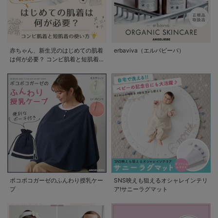
赤ちゃん、新生児のはじめての肌着
erbaviva（エルバビーバ）
は何が必要？ コンビ肌着と短肌着
の使い方
ポコポコガーゼのふんわり授乳ケー
SNS映えも狙えるオシャレインテリ
プ
ア!サニーラグマット