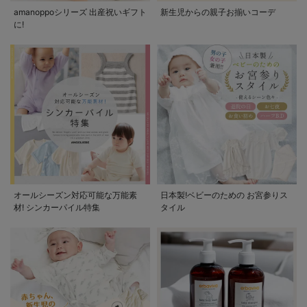
amanoppoシリーズ 出産祝いギフト
新生児からの親子お揃いコーデ
に!
オールシーズン対応可能な万能素
日本製!ベビーのための お宮参りス
材! シンカーパイル特集
タイル