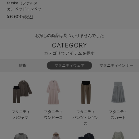
farska（ファルス
ベビー リュック
erbaviva（エルバビーバ）
カ）ベッドインベッ
ド エイド
¥6,600
(税込)
ベビー 小物
安心の日本製。先輩ママが買ってよかった！本当に必要な出産準備品
ハレの日に着るANGELIEBEのセレモニー
お探しの商品は見つかりませんでした
買って正解！高評価レビューアイテム
CATEGORY
カテゴリでアイテムを探す
冬に可愛いニットがお得！
雑貨
マタニティウェア
マタニティインナー
親子コーデ｜ママとベビーにおすすめ！
便利な育児家電
Gift Selection 出産祝い
ロンパースはいつからいつまで使う？選ぶポイントも解説！
マタニティ
マタニティ
マタニティ
マタニティ
パジャマ
ワンピース
パンツ・レギン
スカート
保育園・入園準備特集
ス
ファルスカ