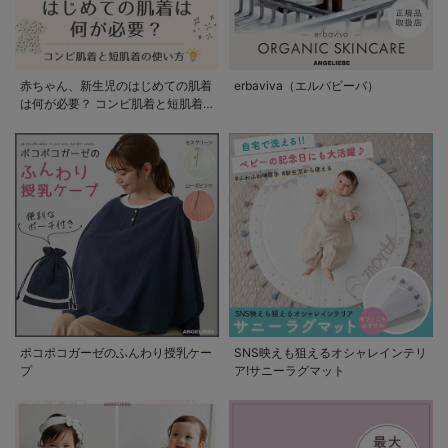
赤ちゃん、新生児のはじめての肌着
erbaviva（エルバビーバ）
は何が必要？ コンビ肌着と短肌着
の使い方
ポコポコガーゼのふんわり授乳ケー
SNS映えも狙えるオシャレインテリ
プ
ア!サニーラグマット