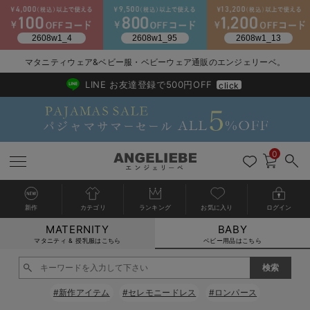
2026/NewArrival
送料495円(一部地域を除く) 7,700円以上で送料無料
マタニティウェア&ベビー服・ベビーウェア通販のエンジェリーベ。
LINE お友達登録で500円OFF
click
0
新作
カテゴリ
ランキング
お気に入り
ログイン
MATERNITY
BABY
戻る
戻る
戻る
戻る
戻る
戻る
戻る
戻る
戻る
戻る
戻る
戻る
戻る
戻る
戻る
戻る
戻る
戻る
戻る
戻る
戻る
戻る
戻る
戻る
戻る
戻る
戻る
戻る
戻る
戻る
戻る
カートに入れる
マタニティ & 授乳服はこちら
ベビー用品はこちら
新生児服全て
ベビー服全て
シーズンアイテム全て
ベビー・新生児 寝具全て
ベビー 雑貨全て
お出かけグッズ全て
ベビー｜季節の特集全て
アウトレット全て
特集全て
再入荷全て
送料無料アイテム全て
ブラキャミ おまとめ
【37周年祭セール】
気温差別オススメアイ
マタニティウェア お
こだわりの履き心地！
出産準備応援割全て
春のマタニティワンピ
Gift Selection 
冬の冷え対策インナー
入院準備の持ち物チェ
冬のあったか特集全て
閉じる
出産準備
ロンパース・カバーオール
甚平・浴衣
ベビーベッド・布団 （ベビー・新生児）
ベビーカー
猛暑からベビーを守るひんやりグッズ
【アウトレット】ワンピース
抗菌防臭加工
再入荷｜インナー
ベビーチェア（ハイローチェア）・ベビーラック
ワンピース
【37周年祭セール】2
【15℃】3月下旬～
動きやすく着回しでき
強撚スムース(コスパ
【おまとめ割】パジャ
カジュアル
ジャケット派
マタニティパジャマ
【オフィスカジュアル
レギンスタイプ
【フォーマル】ワンピ
【ベビー】長袖
ハンカチ
快適ウェア10%OFF
セットアップ・ レイ
〜3,000円（税込）
薄くてあったか
入院してすぐ使うグッ
【冬のあったか特集】
#新作アイテム
#セレモニードレス
#ロンパース