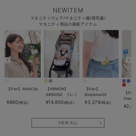
NEWITEM
マタニティウェア/マタニティ服/授乳服/
マタニティ用品の最新アイテム
【iFan】 MultiClip
【AIRMON】
【iFan】
【iFan
AIRMON2 プレミ
Bodyblow2S
Freeze
アム
¥880
¥14,850
¥3,278
(税込)
(税込)
(税込)
¥2,4
VIEW ALL