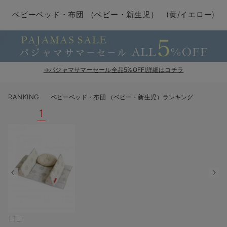
コンビ肌着・新生児/ベビー肌着
ベビー ワンピース
ベビー袴
ベビー ブランケット・タオルケット
子育て便利家電
抱っこ紐
夏のお役立ちベビーウェア
【アウトレット】トップス・授乳トップス
透け防止
再入荷｜アウター
トップス
【37周年祭セール】4
【〜10℃】3月中旬
涼しくて可愛い「ワン
デニム
きれいめトップス派
マタニティインナー
【オフィスカジュアル
パンツタイプ
【フォーマル】ボトム
【ベビー】半袖
2WAYオール
Aライン ・フレアワ
〜5,000円（税込）
綿混素材
赤ちゃんへ使うもの
【冬のあったか特集】
ベビーベッド・布団 （ベビー・新生児） (黄/イエロー)
ツーウェイオール・2WAYオール（新生児）
ベビー パンツ
おくるみ（新生児）
プレイマット・ベビー マット
ベビーケープ
シンカーパイル特集
【アウトレット】ボトムス
見えてもカワイイ
パンツ
レギンス
きれいめスカート派
ベビー
【フォーマル】トップ
【ベビー】グッズ
コンビ肌着
Iライン ・タイトシ
〜10,000円（税込）
腹巻・ひざ上パンツ
産後に使うグッズ
【冬のあったか特集】
ベビー ブルマ
ベビー 雑貨 小物
ベビーの動物なりきり特集
【アウトレット】パジャマ
コットン素材
スカート
オフィス
きれいめ美脚パンツ派
短肌着
快適ウェア10%OFF
ジャンパースカート/
10,001円（税込）〜
保温&リカバリー
【冬のあったか特集】
ベビー スカート
ベビー安全グッズ
ベビー 夏のお役立ちグッズ特集
【アウトレット】インナー
冷房対策
パジャマ
ツィード派
セット
ワーク・オフィス
女の子におススメのギ
レギンス・タイツ
→パジャマサマーセール全品5%OFF!詳細はコチラ
ベビートップス
ベビーおもちゃ
【素材別】ベビーロンパース特集
【アウトレット】ベビー
接触冷感素材
インナー
MAX55%OFF ブラッ
王道シンプル派
カジュアル
男の子におススメのギ
カップ付きインナー
RANKING
ベビーベッド・布団 （ベビー・新生児）ランキング
ベビー アウター
メモリアルグッズ
袴ロンパース特集
Tシャツブラ
雑貨
セットアップ派
フォーマル / オケー
定番ギフト
あったか度◎
1
ベビー セットアップ
授乳・調乳・お食事
ブラトップ
ベビー
あったかアイテム｜ベ
もらって嬉しいギフト
裏起毛素材
スタイ・よだれかけ（新生児・ベビー）
哺乳瓶
親子セット
かわいくておもしろい
ベビー帽子（新生児・乳児）
赤ちゃん 洗剤・洗濯用品・お掃除
快適機能ウェア特集 トップス
何枚あっても嬉しいア
新生児スリーパー・ベビーパジャマ
赤ちゃん お風呂・ベビースキンケア
快適機能ウェア特集 ボトムス
長く使えるアイテム
おむつ関連グッズ
快適機能ウェア特集 パジャマ
ベビーシューズ・ファーストシューズ・ベビー靴下
お部屋映えアイテム