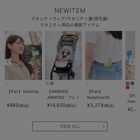
NEWITEM
マタニティウェア/マタニティ服/授乳服/
マタニティ用品の最新アイテム
【iFan】 MultiClip
【AIRMON】
【iFan】
【iFan
AIRMON2 プレミ
Bodyblow2S
Freeze
アム
¥880
¥14,850
¥3,278
(税込)
(税込)
(税込)
¥2,4
VIEW ALL