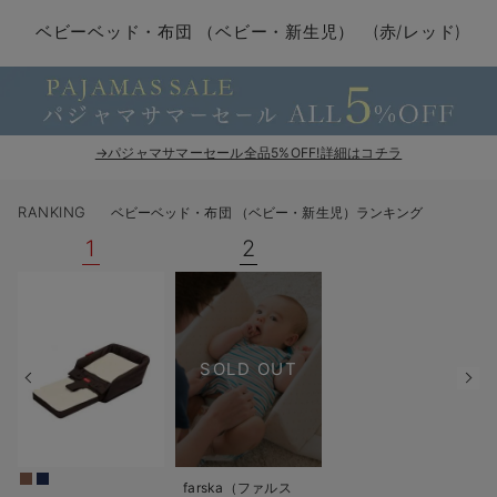
コンビ肌着・新生児/ベビー肌着
ベビー ワンピース
ベビー袴
ベビー ブランケット・タオルケット
子育て便利家電
抱っこ紐
夏のお役立ちベビーウェア
【アウトレット】トップス・授乳トップス
透け防止
再入荷｜アウター
トップス
【37周年祭セール】4
【〜10℃】3月中旬
涼しくて可愛い「ワン
デニム
きれいめトップス派
マタニティインナー
【オフィスカジュアル
パンツタイプ
【フォーマル】ボトム
【ベビー】半袖
2WAYオール
Aライン ・フレアワ
〜5,000円（税込）
綿混素材
赤ちゃんへ使うもの
【冬のあったか特集】
ベビーベッド・布団 （ベビー・新生児） (赤/レッド)
ツーウェイオール・2WAYオール（新生児）
ベビー パンツ
おくるみ（新生児）
プレイマット・ベビー マット
ベビーケープ
シンカーパイル特集
【アウトレット】ボトムス
見えてもカワイイ
パンツ
レギンス
きれいめスカート派
ベビー
【フォーマル】トップ
【ベビー】グッズ
コンビ肌着
Iライン ・タイトシ
〜10,000円（税込）
腹巻・ひざ上パンツ
産後に使うグッズ
【冬のあったか特集】
ベビー ブルマ
ベビー 雑貨 小物
ベビーの動物なりきり特集
【アウトレット】パジャマ
コットン素材
スカート
オフィス
きれいめ美脚パンツ派
短肌着
快適ウェア10%OFF
ジャンパースカート/
10,001円（税込）〜
保温&リカバリー
【冬のあったか特集】
ベビー スカート
ベビー安全グッズ
ベビー 夏のお役立ちグッズ特集
【アウトレット】インナー
冷房対策
パジャマ
ツィード派
セット
ワーク・オフィス
女の子におススメのギ
レギンス・タイツ
→パジャマサマーセール全品5%OFF!詳細はコチラ
ベビートップス
ベビーおもちゃ
【素材別】ベビーロンパース特集
【アウトレット】ベビー
接触冷感素材
インナー
MAX55%OFF ブラッ
王道シンプル派
カジュアル
男の子におススメのギ
カップ付きインナー
RANKING
ベビーベッド・布団 （ベビー・新生児）ランキング
ベビー アウター
メモリアルグッズ
袴ロンパース特集
Tシャツブラ
雑貨
セットアップ派
フォーマル / オケー
定番ギフト
あったか度◎
1
2
ベビー セットアップ
授乳・調乳・お食事
ブラトップ
ベビー
あったかアイテム｜ベ
もらって嬉しいギフト
裏起毛素材
スタイ・よだれかけ（新生児・ベビー）
哺乳瓶
親子セット
かわいくておもしろい
SOLD OUT
ベビー帽子（新生児・乳児）
赤ちゃん 洗剤・洗濯用品・お掃除
快適機能ウェア特集 トップス
何枚あっても嬉しいア
新生児スリーパー・ベビーパジャマ
赤ちゃん お風呂・ベビースキンケア
快適機能ウェア特集 ボトムス
長く使えるアイテム
おむつ関連グッズ
快適機能ウェア特集 パジャマ
ベビーシューズ・ファーストシューズ・ベビー靴下
お部屋映えアイテム
farska（ファルス