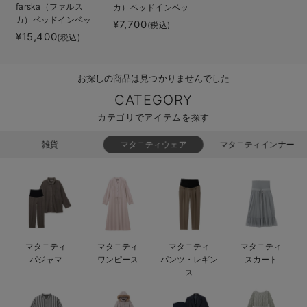
farska（ファルス
カ）ベッドインベッ
ベビー リュック
erbaviva（エルバビーバ）
カ）ベッドインベッ
ドエイドオーガニッ
¥7,700
(税込)
ド フレックス
ク
¥15,400
(税込)
ベビー 小物
安心の日本製。先輩ママが買ってよかった！本当に必要な出産準備品
ハレの日に着るANGELIEBEのセレモニー
お探しの商品は見つかりませんでした
買って正解！高評価レビューアイテム
CATEGORY
カテゴリでアイテムを探す
冬に可愛いニットがお得！
雑貨
マタニティウェア
マタニティインナー
親子コーデ｜ママとベビーにおすすめ！
便利な育児家電
Gift Selection 出産祝い
ロンパースはいつからいつまで使う？選ぶポイントも解説！
マタニティ
マタニティ
マタニティ
マタニティ
パジャマ
ワンピース
パンツ・レギン
スカート
保育園・入園準備特集
ス
ファルスカ