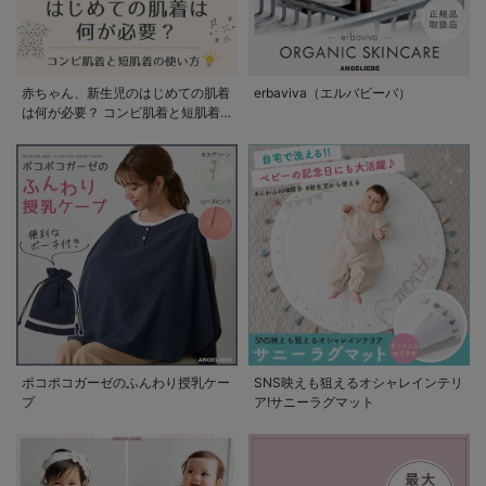
赤ちゃん、新生児のはじめての肌着
erbaviva（エルバビーバ）
は何が必要？ コンビ肌着と短肌着
の使い方
ポコポコガーゼのふんわり授乳ケー
SNS映えも狙えるオシャレインテリ
プ
ア!サニーラグマット