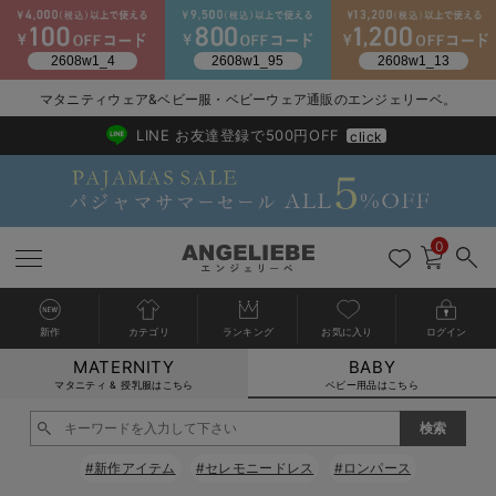
2026/NewArrival
送料495円(一部地域を除く) 7,700円以上で送料無料
マタニティウェア&ベビー服・ベビーウェア通販のエンジェリーベ。
LINE お友達登録で500円OFF
click
0
新作
カテゴリ
ランキング
お気に入り
ログイン
MATERNITY
BABY
戻る
戻る
戻る
戻る
戻る
戻る
戻る
戻る
戻る
戻る
戻る
戻る
戻る
戻る
戻る
戻る
戻る
戻る
戻る
戻る
戻る
戻る
戻る
戻る
戻る
戻る
戻る
戻る
戻る
戻る
戻る
カートに入れる
マタニティ & 授乳服はこちら
ベビー用品はこちら
新生児服全て
ベビー服全て
シーズンアイテム全て
ベビー・新生児 寝具全て
ベビー 雑貨全て
お出かけグッズ全て
ベビー｜季節の特集全て
アウトレット全て
特集全て
再入荷全て
送料無料アイテム全て
ブラキャミ おまとめ
【37周年祭セール】
気温差別オススメアイ
マタニティウェア お
こだわりの履き心地！
出産準備応援割全て
春のマタニティワンピ
Gift Selection 
冬の冷え対策インナー
入院準備の持ち物チェ
冬のあったか特集全て
閉じる
出産準備
ロンパース・カバーオール
甚平・浴衣
ベビーベッド・布団 （ベビー・新生児）
ベビーカー
猛暑からベビーを守るひんやりグッズ
【アウトレット】ワンピース
抗菌防臭加工
再入荷｜インナー
ベビーチェア（ハイローチェア）・ベビーラック
ワンピース
【37周年祭セール】2
【15℃】3月下旬～
動きやすく着回しでき
強撚スムース(コスパ
【おまとめ割】パジャ
カジュアル
ジャケット派
マタニティパジャマ
【オフィスカジュアル
レギンスタイプ
【フォーマル】ワンピ
【ベビー】長袖
ハンカチ
快適ウェア10%OFF
セットアップ・ レイ
〜3,000円（税込）
薄くてあったか
入院してすぐ使うグッ
【冬のあったか特集】
#新作アイテム
#セレモニードレス
#ロンパース