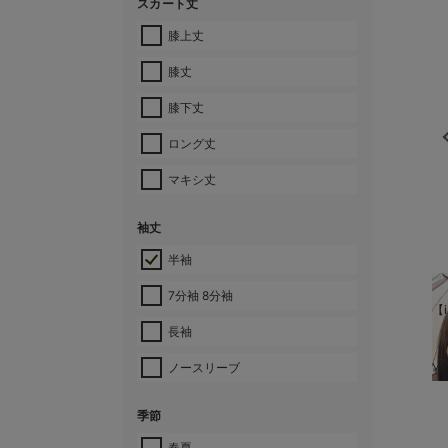
スカート丈
膝上丈
膝丈
膝下丈
ロング丈
マキシ丈
袖丈
半袖
7分袖 8分袖
【i
長袖
¥
ノースリーブ
季節
春夏