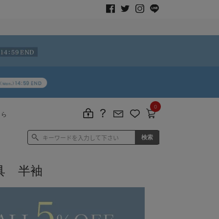
0
ちら
具 半袖