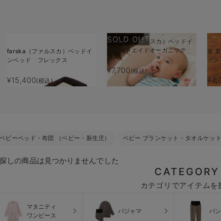
SOLD OUT
farska（ファルスカ）ベッドイ
ンベッドエイドオーガニック
farska（ファルスカ）ベッドイ
春 
ンベッド フレックス
ガン
¥7,700
(税込)
¥15,400
¥4,
(税込)
ベビーベッド・布団 （ベビー・新生児）
ベビー ブランケット・タオルケッ
探しの商品は見つかりませんでした
CATEGORY
カテゴリでアイテムを
マタニティ
パジャマ
パン
ワンピース