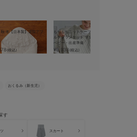
夏 秋 冬【日本製】退院アフ
もちもちニットケーブル編みマ
ルチブランケット マタニティ・
ベビー・出産準備
378
¥3,938
(税込)
(税込)
ト
おくるみ（新生児）
探す
ツ
スカート