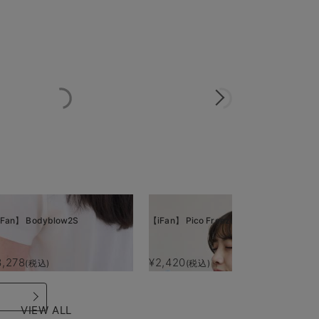
Fan】 Bodyblow2S
【iFan】 Pico Freeze
【i
3,278
¥2,420
¥
(税込)
(税込)
VIEW ALL