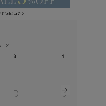
F!詳細はコチラ
キング
3
4