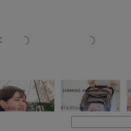
Fan】 MultiClip
【AIRMON】AIRMON2 プレミアム
【i
880
¥14,850
¥
(税込)
(税込)