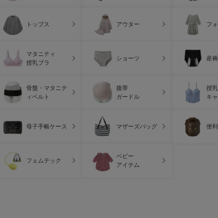
トップス
アウター
フォ
マタニティ
ショーツ
産褥
授乳ブラ
骨盤・マタニテ
腹帯
授乳
ィベルト
ガードル
キャ
母子手帳ケース
マザーズバッグ
便利
ベビー
フェムテック
アイテム