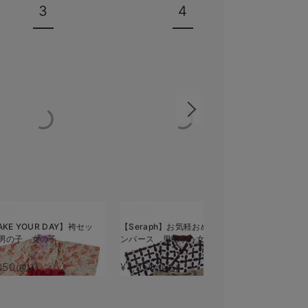
3
4
KE YOUR DAY】袴セッ
【Seraph】お気軽おめかし袴ロ
男の子 女の子
ンパース 男の子 女の子
050
¥4,950
(税込)
(税込)