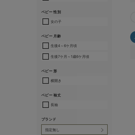
ベビー 性別
女の子
ベビー 月齢
生後4～6ケ月頃
生後7ケ月～1歳6ケ月頃
ベビー 形
横開き
ベビー 袖丈
長袖
ブランド