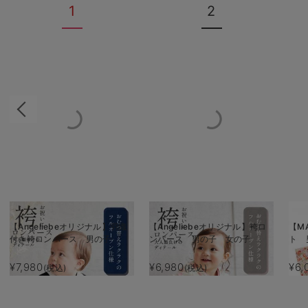
1
2
【Angeliebeオリジナル】羽織
【Angeliebeオリジナル】袴ロ
【MA
付き袴ロンパース 男の子
ンパース 男の子 女の子
ト 
¥7,980
¥6,980
¥6,
(税込)
(税込)