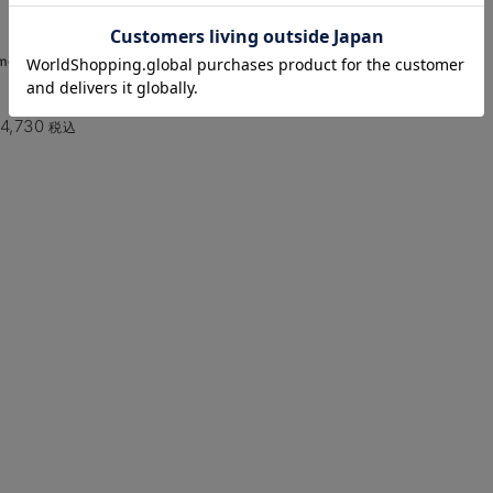
お気に入り商品を確認する
mocmof】袴ロンパース 男の
 女の子
4,730
税込