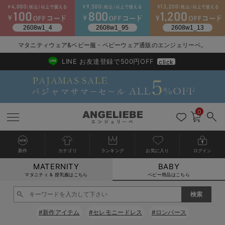
2026/NewArrival
送料495円(一部地域を除く) 7,700円以上で送料無料
マタニティウェア&ベビー服・ベビーウェア通販のエンジェリーベ。
LINE お友達登録で500円OFF
click
0
新作
カテゴリ
ランキング
お気に入り
ログイン
MATERNITY
BABY
戻る
戻る
戻る
戻る
戻る
戻る
戻る
戻る
戻る
戻る
戻る
戻る
戻る
戻る
戻る
戻る
戻る
戻る
戻る
戻る
戻る
戻る
戻る
戻る
戻る
戻る
戻る
戻る
戻る
戻る
戻る
カートに入れる
マタニティ & 授乳服はこちら
ベビー用品はこちら
新生児服全て
ベビー服全て
シーズンアイテム全て
ベビー・新生児 寝具全て
ベビー 雑貨全て
お出かけグッズ全て
ベビー｜季節の特集全て
アウトレット全て
特集全て
再入荷全て
送料無料アイテム全て
ブラキャミ おまとめ
【37周年祭セール】
気温差別オススメアイ
マタニティウェア お
こだわりの履き心地！
出産準備応援割全て
春のマタニティワンピ
Gift Selection 
冬の冷え対策インナー
入院準備の持ち物チェ
冬のあったか特集全て
閉じる
出産準備
ロンパース・カバーオール
甚平・浴衣
ベビーベッド・布団 （ベビー・新生児）
ベビーカー
猛暑からベビーを守るひんやりグッズ
【アウトレット】ワンピース
抗菌防臭加工
再入荷｜インナー
ベビーチェア（ハイローチェア）・ベビーラック
ワンピース
【37周年祭セール】2
【15℃】3月下旬～
動きやすく着回しでき
強撚スムース(コスパ
【おまとめ割】パジャ
カジュアル
ジャケット派
マタニティパジャマ
【オフィスカジュアル
レギンスタイプ
【フォーマル】ワンピ
【ベビー】長袖
ハンカチ
快適ウェア10%OFF
セットアップ・ レイ
〜3,000円（税込）
薄くてあったか
入院してすぐ使うグッ
【冬のあったか特集】
#新作アイテム
#セレモニードレス
#ロンパース