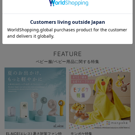
お気に入り商品を確認する
新作ベビーウェア 最大20%OFF
ファルスカ レビュー投稿でノベル
ティプレゼント!
FEATURE
ベビー服/ベビー用品に関する特集
ELAiCE(エレス) 暑さ対策ファン特
モンポケ特集