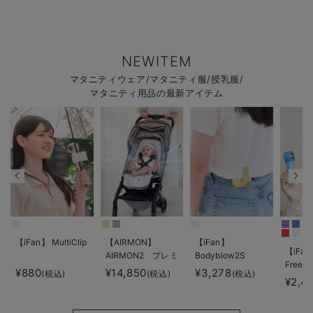
NEWITEM
マタニティウェア/マタニティ服/授乳服/
マタニティ用品の最新アイテム
【iFan】 MultiClip
【AIRMON】
【iFan】
【iFan
AIRMON2 プレミ
Bodyblow2S
Freeze
アム
¥880
¥14,850
¥3,278
(税込)
(税込)
(税込)
¥2,4