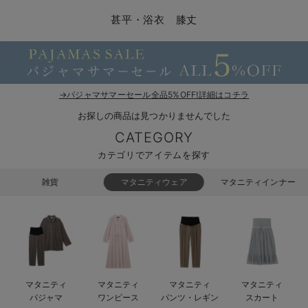
コンビ肌着・新生児/ベビー肌着
ベビー ワンピース
ベビー袴
ベビー ブランケット・タオルケット
子育て便利家電
抱っこ紐
夏のお役立ちベビーウェア
【アウトレット】トップス・授乳トップス
透け防止
再入荷｜アウター
トップス
【37周年祭セール】4
【〜10℃】3月中旬
涼しくて可愛い「ワン
デニム
きれいめトップス派
マタニティインナー
【オフィスカジュアル
パンツタイプ
【フォーマル】ボトム
【ベビー】半袖
2WAYオール
Aライン ・フレアワ
〜5,000円（税込）
綿混素材
赤ちゃんへ使うもの
【冬のあったか特集】
甚平・浴衣 膝丈
ツーウェイオール・2WAYオール（新生児）
ベビー パンツ
おくるみ（新生児）
プレイマット・ベビー マット
ベビーケープ
シンカーパイル特集
【アウトレット】ボトムス
見えてもカワイイ
パンツ
レギンス
きれいめスカート派
ベビー
【フォーマル】トップ
【ベビー】グッズ
コンビ肌着
Iライン ・タイトシ
〜10,000円（税込）
腹巻・ひざ上パンツ
産後に使うグッズ
【冬のあったか特集】
ベビー ブルマ
ベビー 雑貨 小物
ベビーの動物なりきり特集
【アウトレット】パジャマ
コットン素材
スカート
オフィス
きれいめ美脚パンツ派
短肌着
快適ウェア10%OFF
ジャンパースカート/
10,001円（税込）〜
保温&リカバリー
【冬のあったか特集】
ベビー スカート
ベビー安全グッズ
ベビー 夏のお役立ちグッズ特集
【アウトレット】インナー
冷房対策
パジャマ
ツィード派
セット
ワーク・オフィス
女の子におススメのギ
レギンス・タイツ
→パジャマサマーセール全品5%OFF!詳細はコチラ
お探しの商品は見つかりませんでした
ベビートップス
ベビーおもちゃ
【素材別】ベビーロンパース特集
【アウトレット】ベビー
接触冷感素材
インナー
MAX55%OFF ブラッ
王道シンプル派
カジュアル
男の子におススメのギ
カップ付きインナー
CATEGORY
ベビー アウター
メモリアルグッズ
袴ロンパース特集
Tシャツブラ
雑貨
セットアップ派
フォーマル / オケー
定番ギフト
あったか度◎
カテゴリでアイテムを探す
ベビー セットアップ
授乳・調乳・お食事
ブラトップ
ベビー
あったかアイテム｜ベ
もらって嬉しいギフト
裏起毛素材
雑貨
マタニティウェア
マタニティインナー
スタイ・よだれかけ（新生児・ベビー）
哺乳瓶
親子セット
かわいくておもしろい
ベビー帽子（新生児・乳児）
赤ちゃん 洗剤・洗濯用品・お掃除
快適機能ウェア特集 トップス
何枚あっても嬉しいア
新生児スリーパー・ベビーパジャマ
赤ちゃん お風呂・ベビースキンケア
快適機能ウェア特集 ボトムス
長く使えるアイテム
マタニティ
マタニティ
マタニティ
マタニティ
おむつ関連グッズ
快適機能ウェア特集 パジャマ
ベビーシューズ・ファーストシューズ・ベビー靴下
お部屋映えアイテム
パジャマ
ワンピース
パンツ・レギン
スカート