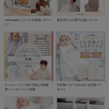
amanoppoシリーズ 出産祝いギフト
新生児からの親子お揃いコーデ
に!
オールシーズン対応可能な万能素
日本製!ベビーのための お宮参りス
材! シンカーパイル特集
タイル