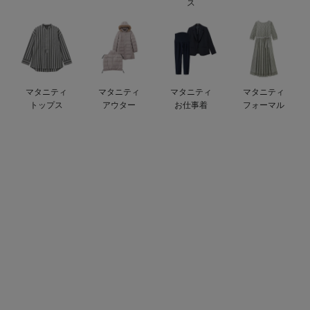
ス
ベビー リュック
erbaviva（エルバビーバ）
ベビー 小物
安心の日本製。先輩ママが買ってよかった！本当に必要な出産準備品
ハレの日に着るANGELIEBEのセレモニー
マタニティ
マタニティ
マタニティ
マタニティ
買って正解！高評価レビューアイテム
トップス
アウター
お仕事着
フォーマル
冬に可愛いニットがお得！
親子コーデ｜ママとベビーにおすすめ！
便利な育児家電
Gift Selection 出産祝い
ロンパースはいつからいつまで使う？選ぶポイントも解説！
保育園・入園準備特集
ファルスカ