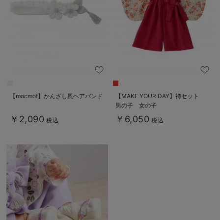
【mocmof】かんざし風ヘアバンド
【MAKE YOUR DAY】袴セット
男の子 女の子
￥2,090
￥6,050
税込
税込