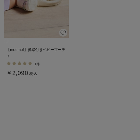
【mocmof】鼻緒付きベビーブーテ
ィ
1件
￥2,090
税込