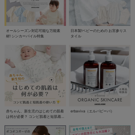
オールシーズン対応可能な万能素
日本製!ベビーのための お宮参りス
材! シンカーパイル特集
タイル
赤ちゃん、新生児のはじめての肌着
erbaviva（エルバビーバ）
は何が必要？ コンビ肌着と短肌着
の使い方