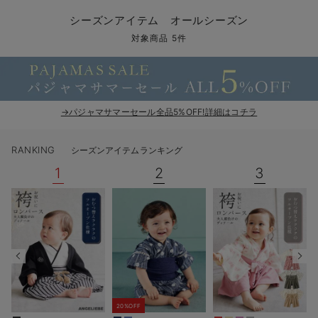
コンビ肌着・新生児/ベビー肌着
ベビー ワンピース
ベビー袴
ベビー ブランケット・タオルケット
子育て便利家電
抱っこ紐
夏のお役立ちベビーウェア
【アウトレット】トップス・授乳トップス
透け防止
再入荷｜アウター
トップス
【37周年祭セール】4
【〜10℃】3月中旬
涼しくて可愛い「ワン
デニム
きれいめトップス派
マタニティインナー
【オフィスカジュアル
パンツタイプ
【フォーマル】ボトム
【ベビー】半袖
2WAYオール
Aライン ・フレアワ
〜5,000円（税込）
綿混素材
赤ちゃんへ使うもの
【冬のあったか特集】
シーズンアイテム オールシーズン
ツーウェイオール・2WAYオール（新生児）
ベビー パンツ
おくるみ（新生児）
プレイマット・ベビー マット
ベビーケープ
シンカーパイル特集
【アウトレット】ボトムス
見えてもカワイイ
パンツ
レギンス
きれいめスカート派
ベビー
【フォーマル】トップ
【ベビー】グッズ
コンビ肌着
Iライン ・タイトシ
〜10,000円（税込）
腹巻・ひざ上パンツ
産後に使うグッズ
【冬のあったか特集】
対象商品 5件
ベビー ブルマ
ベビー 雑貨 小物
ベビーの動物なりきり特集
【アウトレット】パジャマ
コットン素材
スカート
オフィス
きれいめ美脚パンツ派
短肌着
快適ウェア10%OFF
ジャンパースカート/
10,001円（税込）〜
保温&リカバリー
【冬のあったか特集】
ベビー スカート
ベビー安全グッズ
ベビー 夏のお役立ちグッズ特集
【アウトレット】インナー
冷房対策
パジャマ
ツィード派
セット
ワーク・オフィス
女の子におススメのギ
レギンス・タイツ
→パジャマサマーセール全品5%OFF!詳細はコチラ
ベビートップス
ベビーおもちゃ
【素材別】ベビーロンパース特集
【アウトレット】ベビー
接触冷感素材
インナー
MAX55%OFF ブラッ
王道シンプル派
カジュアル
男の子におススメのギ
カップ付きインナー
RANKING
シーズンアイテムランキング
ベビー アウター
メモリアルグッズ
袴ロンパース特集
Tシャツブラ
雑貨
セットアップ派
フォーマル / オケー
定番ギフト
あったか度◎
1
2
3
ベビー セットアップ
授乳・調乳・お食事
ブラトップ
ベビー
あったかアイテム｜ベ
もらって嬉しいギフト
裏起毛素材
スタイ・よだれかけ（新生児・ベビー）
哺乳瓶
親子セット
かわいくておもしろい
ベビー帽子（新生児・乳児）
赤ちゃん 洗剤・洗濯用品・お掃除
快適機能ウェア特集 トップス
何枚あっても嬉しいア
新生児スリーパー・ベビーパジャマ
赤ちゃん お風呂・ベビースキンケア
快適機能ウェア特集 ボトムス
長く使えるアイテム
おむつ関連グッズ
快適機能ウェア特集 パジャマ
ベビーシューズ・ファーストシューズ・ベビー靴下
お部屋映えアイテム
20%OFF