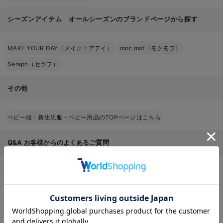
シーズンアイテム オールシーズンのブランドページから探す
MAKE YOUR DAY（メイクユアデイ）
moc mof（モクモフ）
Seraph（セラフ）
その他
ベビー服・新生児服・ベビー用品のTOPページはこちら
Q&A
お客様からのよくあるご質問
返品交換について
キャンセルについて
配送について
お届け情報の変更
お気に入り商品を確認する
お支払いについて
お買い物について