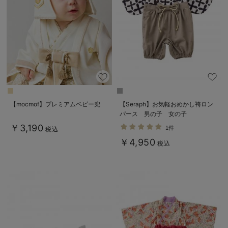
デロンギ
入院準備の持ち物チェック
【mocmof】プレミアムベビー兜
【Seraph】お気軽おめかし袴ロン
パース 男の子 女の子
￥3,190
1件
税込
￥4,950
税込