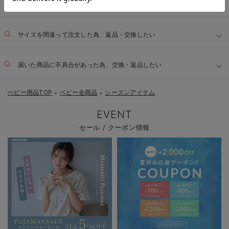
返品条件はありますか？
サイズを間違って注文した為、返品・交換したい
届いた商品に不具合があった為、交換・返品したい
ベビー用品TOP
ベビー全商品
シーズンアイテム
＞
＞
EVENT
セール / クーポン情報