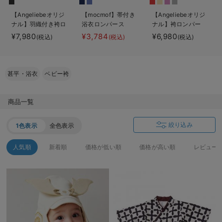
ベビー リュック
erbaviva（エルバビーバ）
【Angeliebeオリジ
【mocmof】帯付き
【Angeliebeオリジ
ナル】羽織付き袴ロ
浴衣ロンパース
ナル】袴ロンパー
ベビー 小物
安心の日本製。先輩ママが買ってよかった！本当に必要な出産準備品
ンパース 男の子
ス 男の子 女の子
¥7,980
¥3,784
¥6,980
(税込)
(税込)
(税込)
ハレの日に着るANGELIEBEのセレモニー
買って正解！高評価レビューアイテム
甚平・浴衣
ベビー袴
冬に可愛いニットがお得！
商品一覧
親子コーデ｜ママとベビーにおすすめ！
絞り込み
1色表示
全色表示
便利な育児家電
人気順
新着順
価格が低い順
価格が高い順
レビュー
Gift Selection 出産祝い
ロンパースはいつからいつまで使う？選ぶポイントも解説！
保育園・入園準備特集
ファルスカ