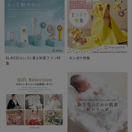
ELAiCE(エレス) 暑さ対策ファン特
モンポケ特集
集