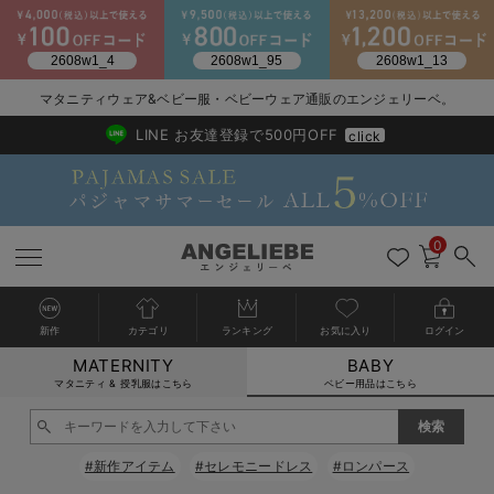
2026/NewArrival
送料495円(一部地域を除く) 7,700円以上で送料無料
マタニティウェア&ベビー服・ベビーウェア通販のエンジェリーベ。
LINE お友達登録で500円OFF
click
0
新作
カテゴリ
ランキング
お気に入り
ログイン
MATERNITY
BABY
戻る
戻る
戻る
戻る
戻る
戻る
戻る
戻る
戻る
戻る
戻る
戻る
戻る
戻る
戻る
戻る
戻る
戻る
戻る
戻る
戻る
戻る
戻る
戻る
戻る
戻る
戻る
戻る
戻る
戻る
戻る
カートに入れる
マタニティ & 授乳服はこちら
ベビー用品はこちら
新生児服全て
ベビー服全て
シーズンアイテム全て
ベビー・新生児 寝具全て
ベビー 雑貨全て
お出かけグッズ全て
ベビー｜季節の特集全て
アウトレット全て
特集全て
再入荷全て
送料無料アイテム全て
ブラキャミ おまとめ
【37周年祭セール】
気温差別オススメアイ
マタニティウェア お
こだわりの履き心地！
出産準備応援割全て
春のマタニティワンピ
Gift Selection 
冬の冷え対策インナー
入院準備の持ち物チェ
冬のあったか特集全て
閉じる
出産準備
ロンパース・カバーオール
甚平・浴衣
ベビーベッド・布団 （ベビー・新生児）
ベビーカー
猛暑からベビーを守るひんやりグッズ
【アウトレット】ワンピース
抗菌防臭加工
再入荷｜インナー
ベビーチェア（ハイローチェア）・ベビーラック
ワンピース
【37周年祭セール】2
【15℃】3月下旬～
動きやすく着回しでき
強撚スムース(コスパ
【おまとめ割】パジャ
カジュアル
ジャケット派
マタニティパジャマ
【オフィスカジュアル
レギンスタイプ
【フォーマル】ワンピ
【ベビー】長袖
ハンカチ
快適ウェア10%OFF
セットアップ・ レイ
〜3,000円（税込）
薄くてあったか
入院してすぐ使うグッ
【冬のあったか特集】
#新作アイテム
#セレモニードレス
#ロンパース