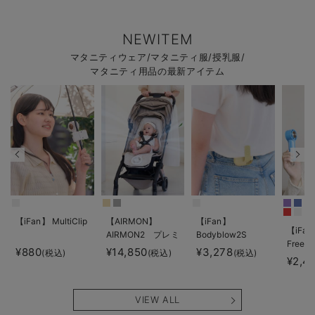
NEWITEM
マタニティウェア/マタニティ服/授乳服/
マタニティ用品の最新アイテム
【iFan】 MultiClip
【AIRMON】
【iFan】
【iFan
AIRMON2 プレミ
Bodyblow2S
Freeze
アム
¥880
¥14,850
¥3,278
(税込)
(税込)
(税込)
¥2,4
VIEW ALL