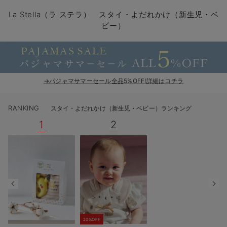
コンビ肌着・新生児/ベビー肌着
ベビー ワンピース
ベビー袴
ベビー ブランケット・タオルケット
子育て便利家電
抱っこ紐
夏のお役立ちベビーウェア
【アウトレット】トップス・授乳トップス
透け防止
再入荷｜アウター
トップス
【37周年祭セール】4
【〜10℃】3月中旬
涼しくて可愛い「ワン
デニム
きれいめトップス派
マタニティインナー
【オフィスカジュアル
パンツタイプ
【フォーマル】ボトム
【ベビー】半袖
2WAYオール
Aライン ・フレアワ
〜5,000円（税込）
綿混素材
赤ちゃんへ使うもの
【冬のあったか特集】
La Stella（ラ ステラ） スタイ・よだれかけ（新生児・ベ
ビー）
ツーウェイオール・2WAYオール（新生児）
ベビー パンツ
おくるみ（新生児）
プレイマット・ベビー マット
ベビーケープ
シンカーパイル特集
【アウトレット】ボトムス
見えてもカワイイ
パンツ
レギンス
きれいめスカート派
ベビー
【フォーマル】トップ
【ベビー】グッズ
コンビ肌着
Iライン ・タイトシ
〜10,000円（税込）
腹巻・ひざ上パンツ
産後に使うグッズ
【冬のあったか特集】
ベビー ブルマ
ベビー 雑貨 小物
ベビーの動物なりきり特集
【アウトレット】パジャマ
コットン素材
スカート
オフィス
きれいめ美脚パンツ派
短肌着
快適ウェア10%OFF
ジャンパースカート/
10,001円（税込）〜
保温&リカバリー
【冬のあったか特集】
ベビー スカート
ベビー安全グッズ
ベビー 夏のお役立ちグッズ特集
【アウトレット】インナー
冷房対策
パジャマ
ツィード派
セット
ワーク・オフィス
女の子におススメのギ
レギンス・タイツ
→パジャマサマーセール全品5%OFF!詳細はコチラ
ベビートップス
ベビーおもちゃ
【素材別】ベビーロンパース特集
【アウトレット】ベビー
接触冷感素材
インナー
MAX55%OFF ブラッ
王道シンプル派
カジュアル
男の子におススメのギ
カップ付きインナー
RANKING
スタイ・よだれかけ（新生児・ベビー）ランキング
ベビー アウター
メモリアルグッズ
袴ロンパース特集
Tシャツブラ
雑貨
セットアップ派
フォーマル / オケー
定番ギフト
あったか度◎
1
2
ベビー セットアップ
授乳・調乳・お食事
ブラトップ
ベビー
あったかアイテム｜ベ
もらって嬉しいギフト
裏起毛素材
スタイ・よだれかけ（新生児・ベビー）
哺乳瓶
親子セット
かわいくておもしろい
ベビー帽子（新生児・乳児）
赤ちゃん 洗剤・洗濯用品・お掃除
快適機能ウェア特集 トップス
何枚あっても嬉しいア
新生児スリーパー・ベビーパジャマ
赤ちゃん お風呂・ベビースキンケア
快適機能ウェア特集 ボトムス
長く使えるアイテム
おむつ関連グッズ
快適機能ウェア特集 パジャマ
ベビーシューズ・ファーストシューズ・ベビー靴下
お部屋映えアイテム
20%OFF