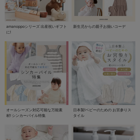
amanoppoシリーズ 出産祝いギフト
新生児からの親子お揃いコーデ
に!
オールシーズン対応可能な万能素
日本製!ベビーのための お宮参りス
材! シンカーパイル特集
タイル