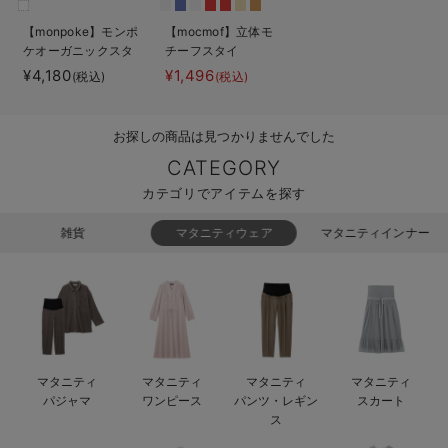
ベビー リュック
erbaviva（エルバビーバ）
【monpoke】モンポ
【mocmof】立体モ
ケオーガニックスタ
チーフスタイ
ベビー 小物
安心の日本製。先輩ママが買ってよかった！本当に必要な出産準備品
イセット
¥4,180
¥1,496
(税込)
(税込)
ハレの日に着るANGELIEBEのセレモニー
お探しの商品は見つかりませんでした
買って正解！高評価レビューアイテム
CATEGORY
冬に可愛いニットがお得！
カテゴリでアイテムを探す
親子コーデ｜ママとベビーにおすすめ！
雑貨
マタニティウェア
マタニティインナー
便利な育児家電
Gift Selection 出産祝い
ロンパースはいつからいつまで使う？選ぶポイントも解説！
マタニティ
マタニティ
マタニティ
マタニティ
保育園・入園準備特集
パジャマ
ワンピース
パンツ・レギン
スカート
ス
ファルスカ