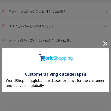
スタイ（よだれかけ）とは何？なぜ必要？
スタイはいつからいつまで使う？
スタイの生地（素材）はどのように選べば良い？
ベビー用品TOP
ベビー全商品
ベビー服
スタイ・よだれかけ（新生児・
＞
＞
＞
REVIEW
お気に入り商品を確認する
La Stella（ラ ステラ） スタイ・よだれかけ（新生児・ベビー）
の高評価レビュー
レビュー
4.63
8件