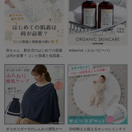
赤ちゃん、新生児のはじめての肌着
erbaviva（エルバビーバ）
は何が必要？ コンビ肌着と短肌着
の使い方
ポコポコガーゼのふんわり授乳ケー
SNS映えも狙えるオシャレインテリ