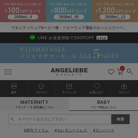
2026/NewArrival
送料495円(一部地域を除く) 7,700円以上で送料無料
マタニティウェア&ベビー服・ベビーウェア通販のエンジェリーベ。
LINE お友達登録で500円OFF
click
0
新作
カテゴリ
ランキング
お気に入り
ログイン
MATERNITY
BABY
戻る
戻る
戻る
戻る
戻る
戻る
戻る
戻る
戻る
戻る
戻る
戻る
戻る
戻る
戻る
戻る
戻る
戻る
戻る
戻る
戻る
戻る
戻る
戻る
戻る
戻る
戻る
戻る
戻る
戻る
戻る
カートに入れる
マタニティ & 授乳服はこちら
ベビー用品はこちら
新生児服全て
ベビー服全て
シーズンアイテム全て
ベビー・新生児 寝具全て
ベビー 雑貨全て
お出かけグッズ全て
ベビー｜季節の特集全て
アウトレット全て
特集全て
再入荷全て
送料無料アイテム全て
ブラキャミ おまとめ
【37周年祭セール】
気温差別オススメアイ
マタニティウェア お
こだわりの履き心地！
出産準備応援割全て
春のマタニティワンピ
Gift Selection 
冬の冷え対策インナー
入院準備の持ち物チェ
冬のあったか特集全て
閉じる
出産準備
ロンパース・カバーオール
甚平・浴衣
ベビーベッド・布団 （ベビー・新生児）
ベビーカー
猛暑からベビーを守るひんやりグッズ
【アウトレット】ワンピース
抗菌防臭加工
再入荷｜インナー
ベビーチェア（ハイローチェア）・ベビーラック
ワンピース
【37周年祭セール】2
【15℃】3月下旬～
動きやすく着回しでき
強撚スムース(コスパ
【おまとめ割】パジャ
カジュアル
ジャケット派
マタニティパジャマ
【オフィスカジュアル
レギンスタイプ
【フォーマル】ワンピ
【ベビー】長袖
ハンカチ
快適ウェア10%OFF
セットアップ・ レイ
〜3,000円（税込）
薄くてあったか
入院してすぐ使うグッ
【冬のあったか特集】
#新作アイテム
#セレモニードレス
#ロンパース