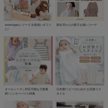
amanoppoシリーズ 出産祝いギフト
新生児からの親子お揃いコーデ
に!
オールシーズン対応可能な万能素
日本製!ベビーのための お宮参りス
材! シンカーパイル特集
タイル