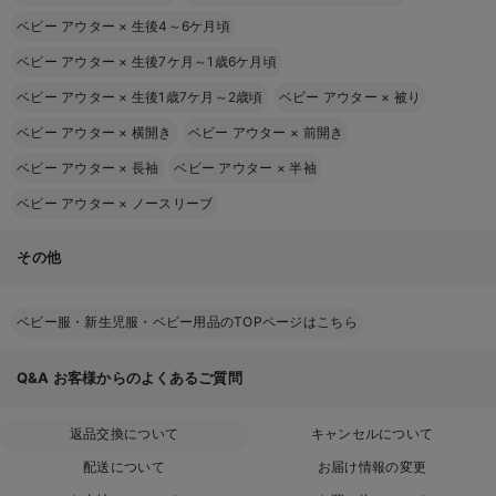
ベビー アウター
×
生後4～6ケ月頃
ベビー アウター
×
生後7ケ月～1歳6ケ月頃
ベビー アウター
×
生後1歳7ケ月～2歳頃
ベビー アウター
×
被り
ベビー アウター
×
横開き
ベビー アウター
×
前開き
ベビー アウター
×
長袖
ベビー アウター
×
半袖
ベビー アウター
×
ノースリーブ
その他
ベビー服・新生児服・ベビー用品のTOPページはこちら
Q&A
お客様からのよくあるご質問
返品交換について
キャンセルについて
配送について
お届け情報の変更