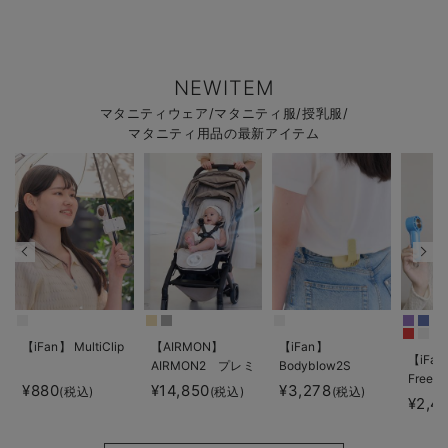
NEWITEM
マタニティウェア/マタニティ服/授乳服/
マタニティ用品の最新アイテム
【iFan】 MultiClip
【AIRMON】
【iFan】
【iFan
AIRMON2 プレミ
Bodyblow2S
Freeze
アム
¥880
¥14,850
¥3,278
(税込)
(税込)
(税込)
¥2,4