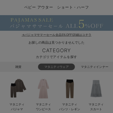
コンビ肌着・新生児/ベビー肌着
ベビー ワンピース
ベビー袴
ベビー ブランケット・タオルケット
子育て便利家電
抱っこ紐
夏のお役立ちベビーウェア
【アウトレット】トップス・授乳トップス
透け防止
再入荷｜アウター
トップス
【37周年祭セール】4
【〜10℃】3月中旬
涼しくて可愛い「ワン
デニム
きれいめトップス派
マタニティインナー
【オフィスカジュアル
パンツタイプ
【フォーマル】ボトム
【ベビー】半袖
2WAYオール
Aライン ・フレアワ
〜5,000円（税込）
綿混素材
赤ちゃんへ使うもの
【冬のあったか特集】
ベビー アウター ショート・ハーフ
ツーウェイオール・2WAYオール（新生児）
ベビー パンツ
おくるみ（新生児）
プレイマット・ベビー マット
ベビーケープ
シンカーパイル特集
【アウトレット】ボトムス
見えてもカワイイ
パンツ
レギンス
きれいめスカート派
ベビー
【フォーマル】トップ
【ベビー】グッズ
コンビ肌着
Iライン ・タイトシ
〜10,000円（税込）
腹巻・ひざ上パンツ
産後に使うグッズ
【冬のあったか特集】
ベビー ブルマ
ベビー 雑貨 小物
ベビーの動物なりきり特集
【アウトレット】パジャマ
コットン素材
スカート
オフィス
きれいめ美脚パンツ派
短肌着
快適ウェア10%OFF
ジャンパースカート/
10,001円（税込）〜
保温&リカバリー
【冬のあったか特集】
ベビー スカート
ベビー安全グッズ
ベビー 夏のお役立ちグッズ特集
【アウトレット】インナー
冷房対策
パジャマ
ツィード派
セット
ワーク・オフィス
女の子におススメのギ
レギンス・タイツ
→パジャマサマーセール全品5%OFF!詳細はコチラ
お探しの商品は見つかりませんでした
ベビートップス
ベビーおもちゃ
【素材別】ベビーロンパース特集
【アウトレット】ベビー
接触冷感素材
インナー
MAX55%OFF ブラッ
王道シンプル派
カジュアル
男の子におススメのギ
カップ付きインナー
CATEGORY
ベビー アウター
メモリアルグッズ
袴ロンパース特集
Tシャツブラ
雑貨
セットアップ派
フォーマル / オケー
定番ギフト
あったか度◎
カテゴリでアイテムを探す
ベビー セットアップ
授乳・調乳・お食事
ブラトップ
ベビー
あったかアイテム｜ベ
もらって嬉しいギフト
裏起毛素材
雑貨
マタニティウェア
マタニティインナー
スタイ・よだれかけ（新生児・ベビー）
哺乳瓶
親子セット
かわいくておもしろい
ベビー帽子（新生児・乳児）
赤ちゃん 洗剤・洗濯用品・お掃除
快適機能ウェア特集 トップス
何枚あっても嬉しいア
新生児スリーパー・ベビーパジャマ
赤ちゃん お風呂・ベビースキンケア
快適機能ウェア特集 ボトムス
長く使えるアイテム
マタニティ
マタニティ
マタニティ
マタニティ
おむつ関連グッズ
快適機能ウェア特集 パジャマ
ベビーシューズ・ファーストシューズ・ベビー靴下
お部屋映えアイテム
パジャマ
ワンピース
パンツ・レギン
スカート