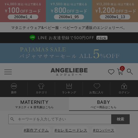
2026/NewArrival
送料495円(一部地域を除く) 7,700円以上で送料無料
マタニティウェア&ベビー服・ベビーウェア通販のエンジェリーベ。
LINE お友達登録で500円OFF
click
0
新作
カテゴリ
ランキング
お気に入り
ログイン
MATERNITY
BABY
戻る
戻る
戻る
戻る
戻る
戻る
戻る
戻る
戻る
戻る
戻る
戻る
戻る
戻る
戻る
戻る
戻る
戻る
戻る
戻る
戻る
戻る
戻る
戻る
戻る
戻る
戻る
戻る
戻る
戻る
戻る
カートに入れる
マタニティ & 授乳服はこちら
ベビー用品はこちら
新生児服全て
ベビー服全て
シーズンアイテム全て
ベビー・新生児 寝具全て
ベビー 雑貨全て
お出かけグッズ全て
ベビー｜季節の特集全て
アウトレット全て
特集全て
再入荷全て
送料無料アイテム全て
ブラキャミ おまとめ
【37周年祭セール】
気温差別オススメアイ
マタニティウェア お
こだわりの履き心地！
出産準備応援割全て
春のマタニティワンピ
Gift Selection 
冬の冷え対策インナー
入院準備の持ち物チェ
冬のあったか特集全て
閉じる
出産準備
ロンパース・カバーオール
甚平・浴衣
ベビーベッド・布団 （ベビー・新生児）
ベビーカー
猛暑からベビーを守るひんやりグッズ
【アウトレット】ワンピース
抗菌防臭加工
再入荷｜インナー
ベビーチェア（ハイローチェア）・ベビーラック
ワンピース
【37周年祭セール】2
【15℃】3月下旬～
動きやすく着回しでき
強撚スムース(コスパ
【おまとめ割】パジャ
カジュアル
ジャケット派
マタニティパジャマ
【オフィスカジュアル
レギンスタイプ
【フォーマル】ワンピ
【ベビー】長袖
ハンカチ
快適ウェア10%OFF
セットアップ・ レイ
〜3,000円（税込）
薄くてあったか
入院してすぐ使うグッ
【冬のあったか特集】
#新作アイテム
#セレモニードレス
#ロンパース