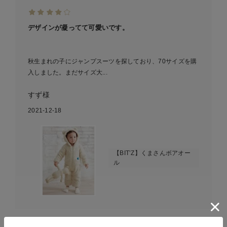
デザインが凝ってて可愛いです。
秋生まれの子にジャンプスーツを探しており、70サイズを購
入しました。まだサイズ大...
すず様
2021-12-18
【BIT’Z】くまさんボアオー
ル