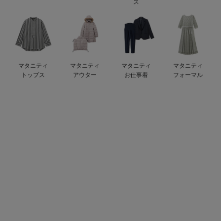
ス
ベビー リュック
erbaviva（エルバビーバ）
ベビー 小物
安心の日本製。先輩ママが買ってよかった！本当に必要な出産準備品
ハレの日に着るANGELIEBEのセレモニー
マタニティ
マタニティ
マタニティ
マタニティ
買って正解！高評価レビューアイテム
トップス
アウター
お仕事着
フォーマル
冬に可愛いニットがお得！
親子コーデ｜ママとベビーにおすすめ！
便利な育児家電
Gift Selection 出産祝い
ロンパースはいつからいつまで使う？選ぶポイントも解説！
保育園・入園準備特集
ファルスカ