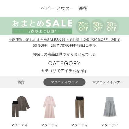
コンビ肌着・新生児/ベビー肌着
ベビー ワンピース
ベビー袴
ベビー ブランケット・タオルケット
子育て便利家電
抱っこ紐
夏のお役立ちベビーウェア
【アウトレット】トップス・授乳トップス
透け防止
再入荷｜アウター
トップス
【37周年祭セール】4
【〜10℃】3月中旬
涼しくて可愛い「ワン
デニム
きれいめトップス派
マタニティインナー
【オフィスカジュアル
パンツタイプ
【フォーマル】ボトム
【ベビー】半袖
2WAYオール
Aライン ・フレアワ
〜5,000円（税込）
綿混素材
赤ちゃんへ使うもの
【冬のあったか特集】
ベビー アウター 産後
ツーウェイオール・2WAYオール（新生児）
ベビー パンツ
おくるみ（新生児）
プレイマット・ベビー マット
ベビーケープ
シンカーパイル特集
【アウトレット】ボトムス
見えてもカワイイ
パンツ
レギンス
きれいめスカート派
ベビー
【フォーマル】トップ
【ベビー】グッズ
コンビ肌着
Iライン ・タイトシ
〜10,000円（税込）
腹巻・ひざ上パンツ
産後に使うグッズ
【冬のあったか特集】
ベビー ブルマ
ベビー 雑貨 小物
ベビーの動物なりきり特集
【アウトレット】パジャマ
コットン素材
スカート
オフィス
きれいめ美脚パンツ派
短肌着
快適ウェア10%OFF
ジャンパースカート/
10,001円（税込）〜
保温&リカバリー
【冬のあったか特集】
ベビー スカート
ベビー安全グッズ
ベビー 夏のお役立ちグッズ特集
【アウトレット】インナー
冷房対策
パジャマ
ツィード派
セット
ワーク・オフィス
女の子におススメのギ
レギンス・タイツ
→夏服買い足しおまとめSALE2枚以上でお得！ 2個で30%OFF、2個で
50%OFF、2個で70%OFF!詳細はコチラ
ベビートップス
ベビーおもちゃ
【素材別】ベビーロンパース特集
【アウトレット】ベビー
接触冷感素材
インナー
MAX55%OFF ブラッ
王道シンプル派
カジュアル
男の子におススメのギ
カップ付きインナー
お探しの商品は見つかりませんでした
CATEGORY
ベビー アウター
メモリアルグッズ
袴ロンパース特集
Tシャツブラ
雑貨
セットアップ派
フォーマル / オケー
定番ギフト
あったか度◎
カテゴリでアイテムを探す
ベビー セットアップ
授乳・調乳・お食事
ブラトップ
ベビー
あったかアイテム｜ベ
もらって嬉しいギフト
裏起毛素材
雑貨
マタニティウェア
マタニティインナー
スタイ・よだれかけ（新生児・ベビー）
哺乳瓶
親子セット
かわいくておもしろい
ベビー帽子（新生児・乳児）
赤ちゃん 洗剤・洗濯用品・お掃除
快適機能ウェア特集 トップス
何枚あっても嬉しいア
新生児スリーパー・ベビーパジャマ
赤ちゃん お風呂・ベビースキンケア
快適機能ウェア特集 ボトムス
長く使えるアイテム
おむつ関連グッズ
快適機能ウェア特集 パジャマ
ベビーシューズ・ファーストシューズ・ベビー靴下
お部屋映えアイテム
マタニティ
マタニティ
マタニティ
マタニティ