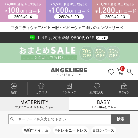
2026/NewArrival
送料495円(一部地域を除く) 7,700円以上で送料無料
マタニティウェア&ベビー服・ベビーウェア通販のエンジェリーベ。
LINE お友達登録で500円OFF
click
0
新作
カテゴリ
ランキング
お気に入り
ログイン
MATERNITY
BABY
戻る
戻る
戻る
戻る
戻る
戻る
戻る
戻る
戻る
戻る
戻る
戻る
戻る
戻る
戻る
戻る
戻る
戻る
戻る
戻る
戻る
戻る
戻る
戻る
戻る
戻る
戻る
戻る
戻る
戻る
戻る
カートに入れる
マタニティ & 授乳服はこちら
ベビー用品はこちら
新生児服全て
ベビー服全て
シーズンアイテム全て
ベビー・新生児 寝具全て
ベビー 雑貨全て
お出かけグッズ全て
ベビー｜季節の特集全て
アウトレット全て
特集全て
再入荷全て
送料無料アイテム全て
ブラキャミ おまとめ
【37周年祭セール】
気温差別オススメアイ
マタニティウェア お
こだわりの履き心地！
出産準備応援割全て
春のマタニティワンピ
Gift Selection 
冬の冷え対策インナー
入院準備の持ち物チェ
冬のあったか特集全て
閉じる
出産準備
ロンパース・カバーオール
甚平・浴衣
ベビーベッド・布団 （ベビー・新生児）
ベビーカー
猛暑からベビーを守るひんやりグッズ
【アウトレット】ワンピース
抗菌防臭加工
再入荷｜インナー
ベビーチェア（ハイローチェア）・ベビーラック
ワンピース
【37周年祭セール】2
【15℃】3月下旬～
動きやすく着回しでき
強撚スムース(コスパ
【おまとめ割】パジャ
カジュアル
ジャケット派
マタニティパジャマ
【オフィスカジュアル
レギンスタイプ
【フォーマル】ワンピ
【ベビー】長袖
ハンカチ
快適ウェア10%OFF
セットアップ・ レイ
〜3,000円（税込）
薄くてあったか
入院してすぐ使うグッ
【冬のあったか特集】
#新作アイテム
#セレモニードレス
#ロンパース