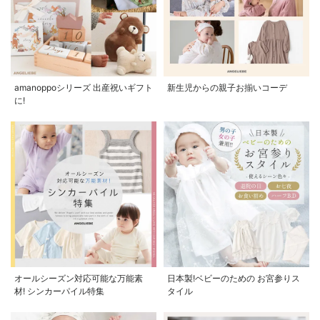
amanoppoシリーズ 出産祝いギフト
新生児からの親子お揃いコーデ
に!
オールシーズン対応可能な万能素
日本製!ベビーのための お宮参りス
材! シンカーパイル特集
タイル