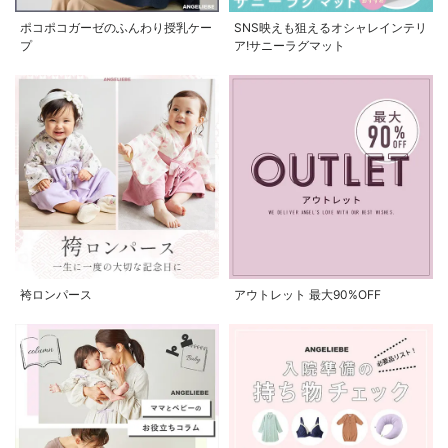
ポコポコガーゼのふんわり授乳ケー
SNS映えも狙えるオシャレインテリ
プ
ア!サニーラグマット
袴ロンパース
アウトレット 最大90%OFF