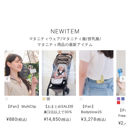
NEWITEM
マタニティウェア/マタニティ服/授乳服/
マタニティ用品の最新アイテム
【iFan】 MultiClip
【おまとめSALE対
【iFan】
【iFan
象|2点以上で30%
Bodyblow2S
Freeze
オフ】
¥880
¥14,850
¥3,278
(税込)
(税込)
(税込)
¥2,4
【AIRMON】
AIRMON2 プレミ