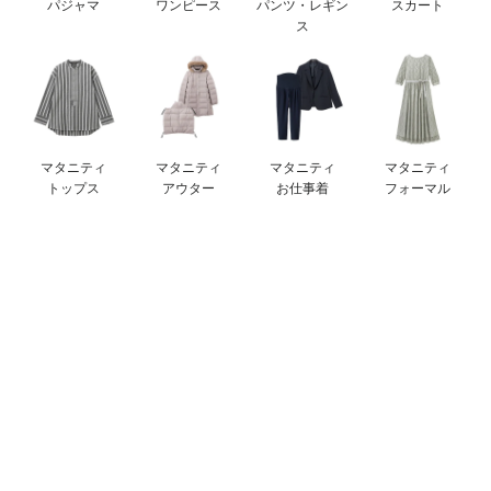
パジャマ
ワンピース
パンツ・レギン
スカート
ベビー リュック
erbaviva（エルバビーバ）
ス
ベビー 小物
安心の日本製。先輩ママが買ってよかった！本当に必要な出産準備品
ハレの日に着るANGELIEBEのセレモニー
買って正解！高評価レビューアイテム
マタニティ
マタニティ
マタニティ
マタニティ
トップス
アウター
お仕事着
フォーマル
冬に可愛いニットがお得！
親子コーデ｜ママとベビーにおすすめ！
便利な育児家電
Gift Selection 出産祝い
ロンパースはいつからいつまで使う？選ぶポイントも解説！
保育園・入園準備特集
ファルスカ