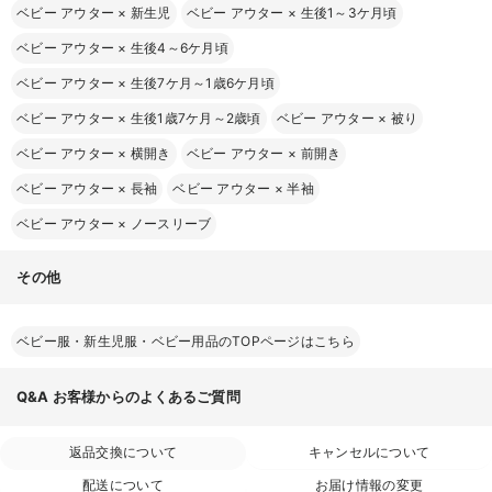
ベビー アウター
×
新生児
ベビー アウター
×
生後1～3ケ月頃
ベビー アウター
×
生後4～6ケ月頃
ベビー アウター
×
生後7ケ月～1歳6ケ月頃
ベビー アウター
×
生後1歳7ケ月～2歳頃
ベビー アウター
×
被り
ベビー アウター
×
横開き
ベビー アウター
×
前開き
ベビー アウター
×
長袖
ベビー アウター
×
半袖
ベビー アウター
×
ノースリーブ
その他
ベビー服・新生児服・ベビー用品のTOPページはこちら
Q&A
お客様からのよくあるご質問
返品交換について
キャンセルについて
配送について
お届け情報の変更