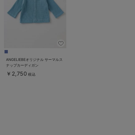
ベビー リュック
erbaviva（エルバビーバ）
ベビー 小物
安心の日本製。先輩ママが買ってよかった！本当に必要な出産準備品
ハレの日に着るANGELIEBEのセレモニー
買って正解！高評価レビューアイテム
冬に可愛いニットがお得！
ANGELIEBEオリジナル サーマルス
ナップカーディガン
親子コーデ｜ママとベビーにおすすめ！
￥2,750
税込
便利な育児家電
Gift Selection 出産祝い
ロンパースはいつからいつまで使う？選ぶポイントも解説！
保育園・入園準備特集
ファルスカ