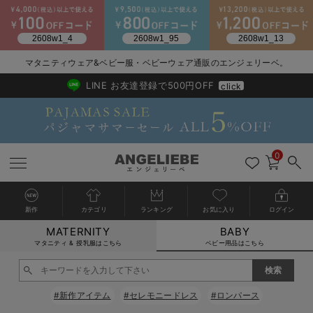
2026/NewArrival
送料495円(一部地域を除く) 7,700円以上で送料無料
マタニティウェア&ベビー服・ベビーウェア通販のエンジェリーベ。
LINE お友達登録で500円OFF
click
0
新作
カテゴリ
ランキング
お気に入り
ログイン
MATERNITY
BABY
戻る
戻る
戻る
戻る
戻る
戻る
戻る
戻る
戻る
戻る
戻る
戻る
戻る
戻る
戻る
戻る
戻る
戻る
戻る
戻る
戻る
戻る
戻る
戻る
戻る
戻る
戻る
戻る
戻る
戻る
戻る
カートに入れる
マタニティ & 授乳服はこちら
ベビー用品はこちら
新生児服全て
ベビー服全て
シーズンアイテム全て
ベビー・新生児 寝具全て
ベビー 雑貨全て
お出かけグッズ全て
ベビー｜季節の特集全て
アウトレット全て
特集全て
再入荷全て
送料無料アイテム全て
ブラキャミ おまとめ
【37周年祭セール】
気温差別オススメアイ
マタニティウェア お
こだわりの履き心地！
出産準備応援割全て
春のマタニティワンピ
Gift Selection 
冬の冷え対策インナー
入院準備の持ち物チェ
冬のあったか特集全て
閉じる
出産準備
ロンパース・カバーオール
甚平・浴衣
ベビーベッド・布団 （ベビー・新生児）
ベビーカー
猛暑からベビーを守るひんやりグッズ
【アウトレット】ワンピース
抗菌防臭加工
再入荷｜インナー
ベビーチェア（ハイローチェア）・ベビーラック
ワンピース
【37周年祭セール】2
【15℃】3月下旬～
動きやすく着回しでき
強撚スムース(コスパ
【おまとめ割】パジャ
カジュアル
ジャケット派
マタニティパジャマ
【オフィスカジュアル
レギンスタイプ
【フォーマル】ワンピ
【ベビー】長袖
ハンカチ
快適ウェア10%OFF
セットアップ・ レイ
〜3,000円（税込）
薄くてあったか
入院してすぐ使うグッ
【冬のあったか特集】
#新作アイテム
#セレモニードレス
#ロンパース