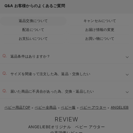
Q&A
お客様からのよくあるご質問
返品交換について
キャンセルについて
配送について
お届け情報の変更
お支払いについて
お買い物について
返品条件はありますか？
サイズを間違って注文した為、返品・交換したい
届いた商品に不具合があった為、交換・返品したい
ベビー用品TOP
ベビー全商品
ベビー服
ベビー アウター
ANGELIE
＞
＞
＞
＞
REVIEW
ANGELIEBEオリジナル ベビー アウター
の高評価レビュー