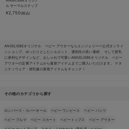
ANGELIEBEオリジナ
ル サーマルスナップ
カーディガン
¥2,750
(税込)
ANGELIEBEオリジナル ベビー アウターならエンジェリーベ公式オンライ
ンショップ。ゆったりとしたシルエット、通気性の良い素材、 そして授乳
に便利なデザインなど、おしゃれで可愛いANGELIEBEオリジナル ベビー
アウターの定番アイテムから最新アイテムまでご購入いただけます。 マタ
ニティウェア・授乳服の新着アイテムをチェック！
その他のカテゴリから探す
ロンパース・カバーオール
ベビー ワンピース
ベビー パンツ
ベビー ブルマ
ベビー スカート
ベビートップス
ベビー アウター
ベビー セットアップ
スタイ・よだれかけ（新生児・ベビー）