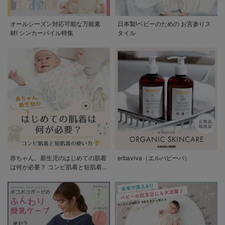
オールシーズン対応可能な万能素
日本製!ベビーのための お宮参りス
材! シンカーパイル特集
タイル
赤ちゃん、新生児のはじめての肌着
erbaviva（エルバビーバ）
は何が必要？ コンビ肌着と短肌着
の使い方