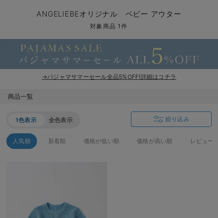
コンビ肌着・新生児/ベビー肌着
ベビー ワンピース
ベビー袴
ベビー ブランケット・タオルケット
子育て便利家電
抱っこ紐
夏のお役立ちベビーウェア
【アウトレット】トップス・授乳トップス
透け防止
再入荷｜アウター
トップス
【37周年祭セール】4
【〜10℃】3月中旬
涼しくて可愛い「ワン
デニム
きれいめトップス派
マタニティインナー
【オフィスカジュアル
パンツタイプ
【フォーマル】ボトム
【ベビー】半袖
2WAYオール
Aライン ・フレアワ
〜5,000円（税込）
綿混素材
赤ちゃんへ使うもの
【冬のあったか特集】
ANGELIEBEオリジナル ベビー アウター
ツーウェイオール・2WAYオール（新生児）
ベビー パンツ
おくるみ（新生児）
プレイマット・ベビー マット
ベビーケープ
シンカーパイル特集
【アウトレット】ボトムス
見えてもカワイイ
パンツ
レギンス
きれいめスカート派
ベビー
【フォーマル】トップ
【ベビー】グッズ
コンビ肌着
Iライン ・タイトシ
〜10,000円（税込）
腹巻・ひざ上パンツ
産後に使うグッズ
【冬のあったか特集】
対象商品 1件
ベビー ブルマ
ベビー 雑貨 小物
ベビーの動物なりきり特集
【アウトレット】パジャマ
コットン素材
スカート
オフィス
きれいめ美脚パンツ派
短肌着
快適ウェア10%OFF
ジャンパースカート/
10,001円（税込）〜
保温&リカバリー
【冬のあったか特集】
ベビー スカート
ベビー安全グッズ
ベビー 夏のお役立ちグッズ特集
【アウトレット】インナー
冷房対策
パジャマ
ツィード派
セット
ワーク・オフィス
女の子におススメのギ
レギンス・タイツ
→パジャマサマーセール全品5%OFF!詳細はコチラ
ベビートップス
ベビーおもちゃ
【素材別】ベビーロンパース特集
【アウトレット】ベビー
接触冷感素材
インナー
MAX55%OFF ブラッ
王道シンプル派
カジュアル
男の子におススメのギ
カップ付きインナー
商品一覧
ベビー アウター
メモリアルグッズ
袴ロンパース特集
Tシャツブラ
雑貨
セットアップ派
フォーマル / オケー
定番ギフト
あったか度◎
絞り込み
1色表示
全色表示
ベビー セットアップ
授乳・調乳・お食事
ブラトップ
ベビー
あったかアイテム｜ベ
もらって嬉しいギフト
裏起毛素材
人気順
新着順
価格が低い順
価格が高い順
レビュー
スタイ・よだれかけ（新生児・ベビー）
哺乳瓶
親子セット
かわいくておもしろい
ベビー帽子（新生児・乳児）
赤ちゃん 洗剤・洗濯用品・お掃除
快適機能ウェア特集 トップス
何枚あっても嬉しいア
新生児スリーパー・ベビーパジャマ
赤ちゃん お風呂・ベビースキンケア
快適機能ウェア特集 ボトムス
長く使えるアイテム
おむつ関連グッズ
快適機能ウェア特集 パジャマ
ベビーシューズ・ファーストシューズ・ベビー靴下
お部屋映えアイテム