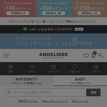
2026/NewArrival
送料495円(一部地域を除く) 7,700円以上で送料無料
マタニティウェア&ベビー服・ベビーウェア通販のエンジェリーベ。
LINE お友達登録で500円OFF
click
0
新作
カテゴリ
ランキング
お気に入り
ログイン
MATERNITY
BABY
戻る
戻る
戻る
戻る
戻る
戻る
戻る
戻る
戻る
戻る
戻る
戻る
戻る
戻る
戻る
戻る
戻る
戻る
戻る
戻る
戻る
戻る
戻る
戻る
戻る
戻る
戻る
戻る
戻る
戻る
戻る
カートに入れる
マタニティ & 授乳服はこちら
ベビー用品はこちら
新生児服全て
ベビー服全て
シーズンアイテム全て
ベビー・新生児 寝具全て
ベビー 雑貨全て
お出かけグッズ全て
ベビー｜季節の特集全て
アウトレット全て
特集全て
再入荷全て
送料無料アイテム全て
ブラキャミ おまとめ
【37周年祭セール】
気温差別オススメアイ
マタニティウェア お
こだわりの履き心地！
出産準備応援割全て
春のマタニティワンピ
Gift Selection 
冬の冷え対策インナー
入院準備の持ち物チェ
冬のあったか特集全て
閉じる
出産準備
ロンパース・カバーオール
甚平・浴衣
ベビーベッド・布団 （ベビー・新生児）
ベビーカー
猛暑からベビーを守るひんやりグッズ
【アウトレット】ワンピース
抗菌防臭加工
再入荷｜インナー
ベビーチェア（ハイローチェア）・ベビーラック
ワンピース
【37周年祭セール】2
【15℃】3月下旬～
動きやすく着回しでき
強撚スムース(コスパ
【おまとめ割】パジャ
カジュアル
ジャケット派
マタニティパジャマ
【オフィスカジュアル
レギンスタイプ
【フォーマル】ワンピ
【ベビー】長袖
ハンカチ
快適ウェア10%OFF
セットアップ・ レイ
〜3,000円（税込）
薄くてあったか
入院してすぐ使うグッ
【冬のあったか特集】
#新作アイテム
#セレモニードレス
#ロンパース