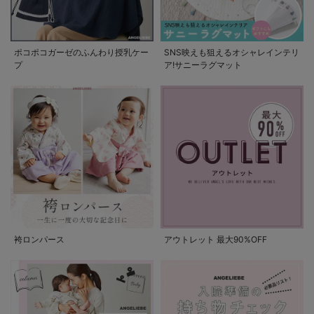
ポコポコガーゼのふんわり授乳ケー
SNS映えも狙えるオシャレインテリ
プ
ア!サニーラグマット
袴ロンパース
アウトレット 最大90%OFF