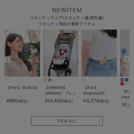
NEWITEM
マタニティウェア/マタニティ服/授乳服/
マタニティ用品の最新アイテム
【iFan】 MultiClip
【AIRMON】
【iFan】
【iFan
AIRMON2 プレミ
Bodyblow2S
Freeze
アム
¥880
¥14,850
¥3,278
(税込)
(税込)
(税込)
¥2,4
VIEW ALL