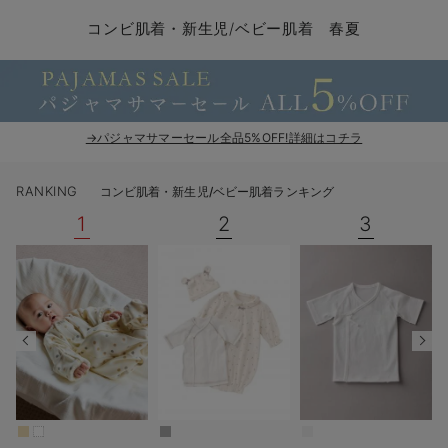
コンビ肌着・新生児/ベビー肌着
ベビー ワンピース
ベビー袴
ベビー ブランケット・タオルケット
子育て便利家電
抱っこ紐
夏のお役立ちベビーウェア
【アウトレット】トップス・授乳トップス
透け防止
再入荷｜アウター
トップス
【37周年祭セール】4
【〜10℃】3月中旬
涼しくて可愛い「ワン
デニム
きれいめトップス派
マタニティインナー
【オフィスカジュアル
パンツタイプ
【フォーマル】ボトム
【ベビー】半袖
2WAYオール
Aライン ・フレアワ
〜5,000円（税込）
綿混素材
赤ちゃんへ使うもの
【冬のあったか特集】
コンビ肌着・新生児/ベビー肌着 春夏
ツーウェイオール・2WAYオール（新生児）
ベビー パンツ
おくるみ（新生児）
プレイマット・ベビー マット
ベビーケープ
シンカーパイル特集
【アウトレット】ボトムス
見えてもカワイイ
パンツ
レギンス
きれいめスカート派
ベビー
【フォーマル】トップ
【ベビー】グッズ
コンビ肌着
Iライン ・タイトシ
〜10,000円（税込）
腹巻・ひざ上パンツ
産後に使うグッズ
【冬のあったか特集】
ベビー ブルマ
ベビー 雑貨 小物
ベビーの動物なりきり特集
【アウトレット】パジャマ
コットン素材
スカート
オフィス
きれいめ美脚パンツ派
短肌着
快適ウェア10%OFF
ジャンパースカート/
10,001円（税込）〜
保温&リカバリー
【冬のあったか特集】
ベビー スカート
ベビー安全グッズ
ベビー 夏のお役立ちグッズ特集
【アウトレット】インナー
冷房対策
パジャマ
ツィード派
セット
ワーク・オフィス
女の子におススメのギ
レギンス・タイツ
→パジャマサマーセール全品5%OFF!詳細はコチラ
ベビートップス
ベビーおもちゃ
【素材別】ベビーロンパース特集
【アウトレット】ベビー
接触冷感素材
インナー
MAX55%OFF ブラッ
王道シンプル派
カジュアル
男の子におススメのギ
カップ付きインナー
RANKING
コンビ肌着・新生児/ベビー肌着ランキング
ベビー アウター
メモリアルグッズ
袴ロンパース特集
Tシャツブラ
雑貨
セットアップ派
フォーマル / オケー
定番ギフト
あったか度◎
1
2
3
ベビー セットアップ
授乳・調乳・お食事
ブラトップ
ベビー
あったかアイテム｜ベ
もらって嬉しいギフト
裏起毛素材
スタイ・よだれかけ（新生児・ベビー）
哺乳瓶
親子セット
かわいくておもしろい
ベビー帽子（新生児・乳児）
赤ちゃん 洗剤・洗濯用品・お掃除
快適機能ウェア特集 トップス
何枚あっても嬉しいア
新生児スリーパー・ベビーパジャマ
赤ちゃん お風呂・ベビースキンケア
快適機能ウェア特集 ボトムス
長く使えるアイテム
おむつ関連グッズ
快適機能ウェア特集 パジャマ
ベビーシューズ・ファーストシューズ・ベビー靴下
お部屋映えアイテム