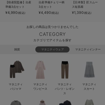
【助産院監修】出産
出産準備チェリー柄
【日本製】匠スムー
ベビー リュック
erbaviva（エルバビーバ）
準備3点セット
3点セット
ス短肌着
¥4,990
¥4,490
¥1,390
(税込)
(税込)
(税込)
ベビー 小物
安心の日本製。先輩ママが買ってよかった！本当に必要な出産準備品
ハレの日に着るANGELIEBEのセレモニー
お探しの商品は見つかりませんでした
買って正解！高評価レビューアイテム
CATEGORY
カテゴリでアイテムを探す
冬に可愛いニットがお得！
雑貨
マタニティウェア
マタニティインナー
親子コーデ｜ママとベビーにおすすめ！
便利な育児家電
Gift Selection 出産祝い
ロンパースはいつからいつまで使う？選ぶポイントも解説！
マタニティ
マタニティ
マタニティ
マタニティ
パジャマ
ワンピース
パンツ・レギン
スカート
保育園・入園準備特集
ス
ファルスカ