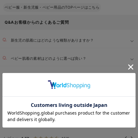
ベビー服・新生児服・ベビー用品のTOPページはこちら
Q&Aお客様からのよくあるご質問
新生児の肌着にはどのような種類がありますか？
ベビー肌着の素材はどのように選べば良い？
赤ちゃんの肌着を洗濯する際のポイントは何ですか？
ベビー用品TOP
ベビー全商品
新生児服
コンビ肌着・新生児/ベビー肌着
＞
＞
＞
お気に入り商品を確認する
REVIEW
コンビ肌着・新生児/ベビー肌着 春夏
の高評価レビュー