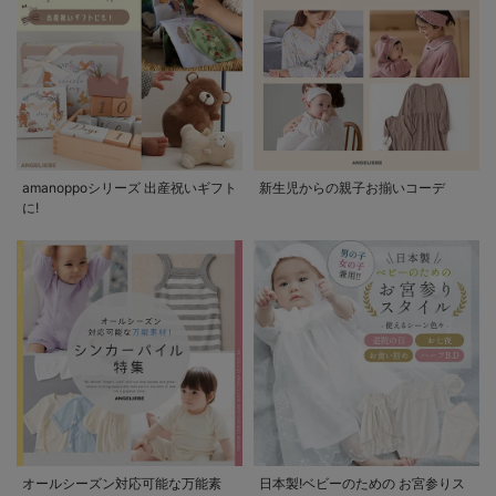
amanoppoシリーズ 出産祝いギフト
新生児からの親子お揃いコーデ
に!
オールシーズン対応可能な万能素
日本製!ベビーのための お宮参りス